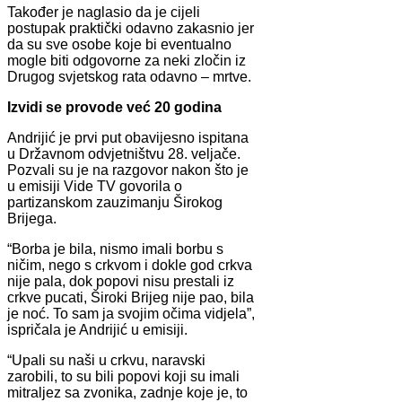
Također je naglasio da je cijeli
postupak praktički odavno zakasnio jer
da su sve osobe koje bi eventualno
mogle biti odgovorne za neki zločin iz
Drugog svjetskog rata odavno – mrtve.
Izvidi se provode već 20 godina
Andrijić je prvi put obavijesno ispitana
u Državnom odvjetništvu 28. veljače.
Pozvali su je na razgovor nakon što je
u emisiji Vide TV govorila o
partizanskom zauzimanju Širokog
Brijega.
“Borba je bila, nismo imali borbu s
ničim, nego s crkvom i dokle god crkva
nije pala, dok popovi nisu prestali iz
crkve pucati, Široki Brijeg nije pao, bila
je noć. To sam ja svojim očima vidjela”,
ispričala je Andrijić u emisiji.
“Upali su naši u crkvu, naravski
zarobili, to su bili popovi koji su imali
mitraljez sa zvonika, zadnje koje je, to