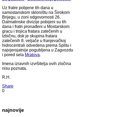
Uz fratre pobjene tih dana u
samostanskom skloništu na Širokom
Brijegu, u zoni odgovornosti 26.
Dalmatinske divizije pobijeni su tih
dana i fratri pronađeni u Mostarskom
gracu i trojica fratara zatečenih u
Izbičnu, dok je skupina fratara
zatečenih 8. veljače u franjevačkoj
hidrocentrali odvedena prema Splitu i
najvjerojatnije pogubljena u Zagvozdu
i pored sela
Mratova
.
Imena izravnih izvršitelja ovih zločina
nisu poznata.
R.H.
Share
0
najnovije