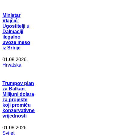
Ministar
Vlajčić:
Ugostitelji u
Dalmaciji
ilegalno
uvoze meso
iz Srbije
01.08.2026.
Hrvatska
Trumpov plan
za Balkan:
Milijuni dolara
za projekte
koji promiču
konzervativne
vrijednosti
01.08.2026.
Svijet