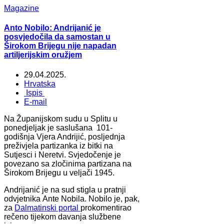
Magazine
Anto Nobilo: Andrijanić je
posvjedočila da samostan u
Širokom Brijegu nije napadan
artiljerijskim oružjem
29.04.2025.
Hrvatska
Ispis
E-mail
Na Županijskom sudu u Splitu u
ponedjeljak je saslušana 101-
godišnja Vjera Andrijić, posljednja
preživjela partizanka iz bitki na
Sutjesci i Neretvi. Svjedočenje je
povezano sa zločinima partizana na
Širokom Brijegu u veljači 1945.
Andrijanić je na sud stigla u pratnji
odvjetnika Ante Nobila. Nobilo je, pak,
za
Dalmatinski portal
prokomentirao
rečeno tijekom davanja službene