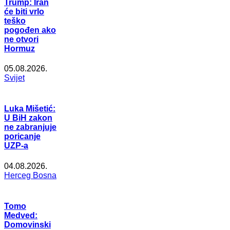
Trump: Iran
će biti vrlo
teško
pogođen ako
ne otvori
Hormuz
05.08.2026.
Svijet
Luka Mišetić:
U BiH zakon
ne zabranjuje
poricanje
UZP-a
04.08.2026.
Herceg Bosna
Tomo
Medved:
Domovinski