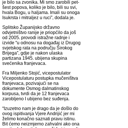
je bilo sa zvonika. Mi smo zarobili pet-
šest popova, koliko je bilo, bili su svi,
hvala Bogu, u haljama. Imali su onoga
Isukrsta i mitraljez u ruci”, dodala je.
Splitsko Županijsko državno
odvjetništvo ranije je priopćilo da još
od 2005. provodi istražne radnje i
izvide “u odnosu na događaj iz Drugog
svjetskog rata na području Širokog
Brijega”, gdje je nakon ulaska
partizana 1945. ubijena skupina
svećenika franjevaca.
Fra Miljenko Stojić, vicepostulator
Vicepostulaturu postupka mučeništva
franjevaca, pozivajući se na
dokumente Osmog dalmatinskog
korpusa, tvrdi da je 12 franjevaca
zarobljeno I ubijeno bez suđenja.
“Izuzetno nam je drago da je došlo do
ovog ispitivanja Vjere Andrijić jer mi
želimo konačno saznati pravu istinu.
Bit ćemo neizmjerno zahvalni ako ona