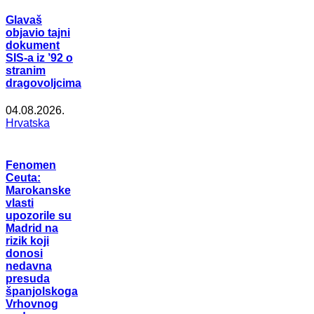
Glavaš
objavio tajni
dokument
SIS-a iz ’92 o
stranim
dragovoljcima
04.08.2026.
Hrvatska
Fenomen
Ceuta:
Marokanske
vlasti
upozorile su
Madrid na
rizik koji
donosi
nedavna
presuda
španjolskoga
Vrhovnog