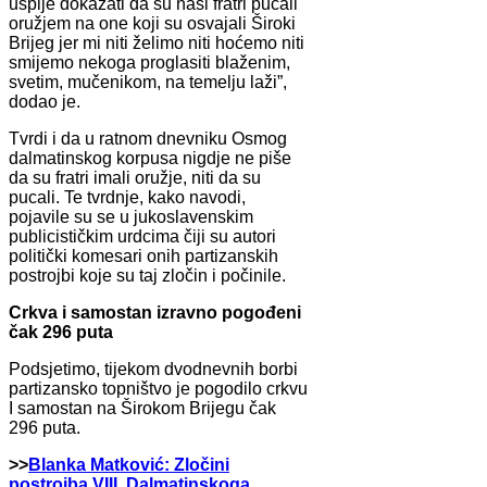
uspije dokazati da su naši fratri pucali
oružjem na one koji su osvajali Široki
Brijeg jer mi niti želimo niti hoćemo niti
smijemo nekoga proglasiti blaženim,
svetim, mučenikom, na temelju laži”,
dodao je.
Tvrdi i da u ratnom dnevniku Osmog
dalmatinskog korpusa nigdje ne piše
da su fratri imali oružje, niti da su
pucali. Te tvrdnje, kako navodi,
pojavile su se u jukoslavenskim
publicističkim urdcima čiji su autori
politički komesari onih partizanskih
postrojbi koje su taj zločin i počinile.
Crkva i samostan izravno pogođeni
čak 296 puta
Podsjetimo, tijekom dvodnevnih borbi
partizansko topništvo je pogodilo crkvu
I samostan na Širokom Brijegu čak
296 puta.
>>
Blanka Matković: Zločini
postrojba VIII. Dalmatinskoga