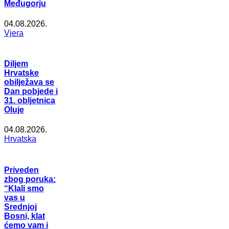
Međugorju
04.08.2026.
Vjera
Diljem
Hrvatske
obilježava se
Dan pobjede i
31. obljetnica
Oluje
04.08.2026.
Hrvatska
Priveden
zbog poruka:
“Klali smo
vas u
Srednjoj
Bosni, klat
ćemo vam i