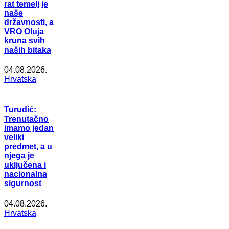
rat temelj je
naše
državnosti, a
VRO Oluja
kruna svih
naših bitaka
04.08.2026.
Hrvatska
Turudić:
Trenutačno
imamo jedan
veliki
predmet, a u
njega je
uključena i
nacionalna
sigurnost
04.08.2026.
Hrvatska