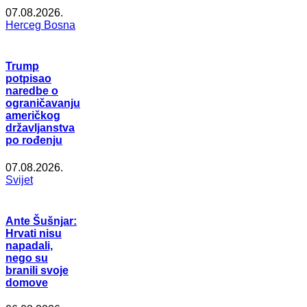
07.08.2026.
Herceg Bosna
Trump
potpisao
naredbe o
ograničavanju
američkog
državljanstva
po rođenju
07.08.2026.
Svijet
Ante Šušnjar:
Hrvati nisu
napadali,
nego su
branili svoje
domove