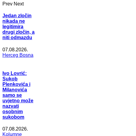
Prev
Next
Jedan zločin
nikada ne
legitimira
drugi zločin, a
niti odmazdu
07.08.2026.
Herceg Bosna
Ivo Lovrić:
Sukob
Plenkovića i
Milanovića
samo se
uvjetno može
nazvati
osobnim
sukobom
07.08.2026.
Kolumne