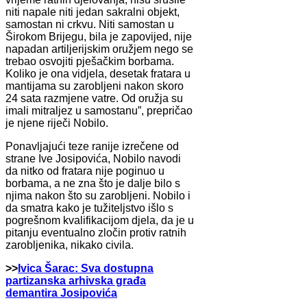
niti napale niti jedan sakralni objekt,
samostan ni crkvu. Niti samostan u
Širokom Brijegu, bila je zapovijed, nije
napadan artiljerijskim oružjem nego se
trebao osvojiti pješačkim borbama.
Koliko je ona vidjela, desetak fratara u
mantijama su zarobljeni nakon skoro
24 sata razmjene vatre. Od oružja su
imali mitraljez u samostanu”, prepričao
je njene riječi Nobilo.
Ponavljajući teze ranije izrečene od
strane Ive Josipovića, Nobilo navodi
da nitko od fratara nije poginuo u
borbama, a ne zna što je dalje bilo s
njima nakon što su zarobljeni. Nobilo i
da smatra kako je tužiteljstvo išlo s
pogrešnom kvalifikacijom djela, da je u
pitanju eventualno zločin protiv ratnih
zarobljenika, nikako civila.
>>
Ivica Šarac: Sva dostupna
partizanska arhivska građa
demantira Josipovića