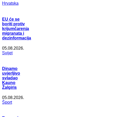
Hrvatska
EU će se
boriti protiv
krijumčarenja
migranata i
dezinformacija
05.08.2026.
Svijet
Dinamo
uvjerljivo
svladao
Kauno
Žalgiris
05.08.2026.
Šport