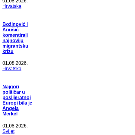
01.08.2026.
Hrvatska
Božinović i
Anušić
komentirali
najnoviju
migrantsku
krizu
01.08.2026.
Hrvatska
Najgori
političar u
poslijeratnoj
Europi bila je
Angela
Merkel
01.08.2026.
Svijet