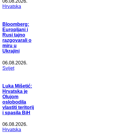
06.08.2026.
Hrvatska
Bloomberg:
Europljani i
Rusi tajno
razgovarali o
miru u
Ukrajini
06.08.2026.
Svijet
Luka Mišetić:
Hrvatska je
Olujom
oslobodila
vlastiti teritorij
i spasila BiH
06.08.2026.
Hrvatska