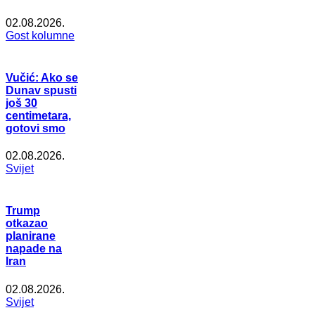
02.08.2026.
Gost kolumne
Vučić: Ako se
Dunav spusti
još 30
centimetara,
gotovi smo
02.08.2026.
Svijet
Trump
otkazao
planirane
napade na
Iran
02.08.2026.
Svijet