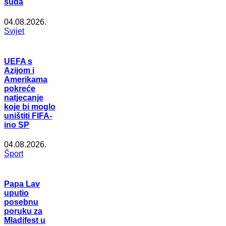
suda
04.08.2026.
Svijet
UEFA s
Azijom i
Amerikama
pokreće
natjecanje
koje bi moglo
uništiti FIFA-
ino SP
04.08.2026.
Šport
Papa Lav
uputio
posebnu
poruku za
Mladifest u