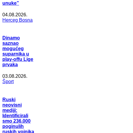
unuke”
04.08.2026.
Herceg Bosna
Dinamo
saznao
mogućeg
suparnika u
play-offu Lige
prvaka
03.08.2026.
Šport
Ruski
neovisni
mediji:
Identificirali
smo 236.000
poginulih
ruskih vojnika