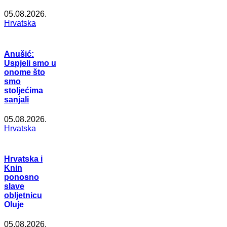
05.08.2026.
Hrvatska
Anušić:
Uspjeli smo u
onome što
smo
stoljećima
sanjali
05.08.2026.
Hrvatska
Hrvatska i
Knin
ponosno
slave
obljetnicu
Oluje
05.08.2026.