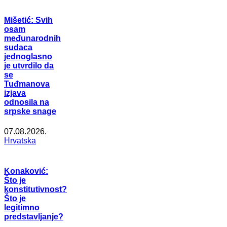
Mišetić: Svih
osam
međunarodnih
sudaca
jednoglasno
je utvrdilo da
se
Tuđmanova
izjava
odnosila na
srpske snage
07.08.2026.
Hrvatska
Konaković:
Što je
konstitutivnost?
Što je
legitimno
predstavljanje?