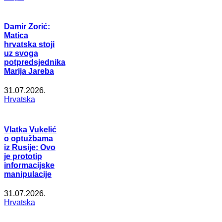
Damir Zorić:
Matica
hrvatska stoji
uz svoga
potpredsjednika
Marija Jareba
31.07.2026.
Hrvatska
Vlatka Vukelić
o optužbama
iz Rusije: Ovo
je prototip
informacijske
manipulacije
31.07.2026.
Hrvatska