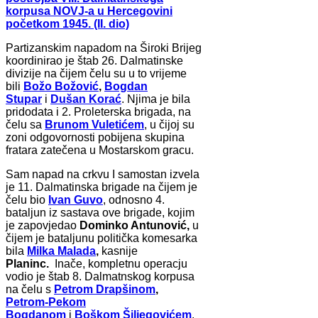
korpusa NOVJ-a u Hercegovini
početkom 1945. (II. dio)
Partizanskim napadom na Široki Brijeg
koordinirao je štab 26. Dalmatinske
divizije na čijem čelu su u to vrijeme
bili
Božo Božović
,
Bogdan
Stupar
i
Dušan Korać
. Njima je bila
pridodata i 2. Proleterska brigada, na
čelu sa
Brunom Vuletićem
, u čijoj su
zoni odgovornosti pobijena skupina
fratara zatečena u Mostarskom gracu.
Sam napad na crkvu I samostan izvela
je 11. Dalmatinska brigade na čijem je
čelu bio
Ivan Guvo
, odnosno 4.
bataljun iz sastava ove brigade, kojim
je zapovjedao
Dominko Antunović,
u
čijem je bataljunu politička komesarka
bila
Milka Malada
,
kasnije
Planinc.
Inače, kompletnu operacju
vodio je štab 8. Dalmatnskog korpusa
na čelu s
Petrom Drapšinom
,
Petrom-Pekom
Bogdanom
i
Boškom Šiljegovićem
.