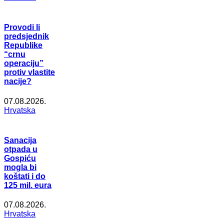
Provodi li
predsjednik
Republike
“crnu
operaciju”
protiv vlastite
nacije?
07.08.2026.
Hrvatska
Sanacija
otpada u
Gospiću
mogla bi
koštati i do
125 mil. eura
07.08.2026.
Hrvatska