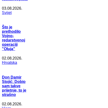
03.08.2026.
Svijet
Što je
prethodilo
Vojno-
redarstvenoj
operaciji
"Oluja"
02.08.2026.
Hrvatska
Don Damir
Stojić: Dobio
sam takve
prijetnje, to je
strašno
02.08.2026.