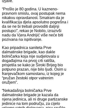
izjave.
“Prošlo je 80 godina. U kazneno-
pravnom smislu, ovaj postupak nema
nikakvu opravdanost. Smatram da je
kvalifikacija djela apsolutno pogrešna i
da se ne bi trebali provoditi daljnji
postupci”, rekao je Nobilo, izrazivši
nadu da Vjera Andrijić više neće biti
pozivana na ispitivanje.
Kao pripadnica saniteta Prve
dalmatinske brigade, kao dakle
bolničarka koja nije sudjelovala u
događajima na prvoj crti ratišta,
prisjetila se kako je Široki Brijeg bio
potpuno prazan, nije bilo ljudi. Osim u
franjevačkom samostanu, iz kojeg je
“pružan žestoki otpor vatrenim
oružjem”.
“Nekadašnja bolničarka Prve
dalmatinske brigade je kazala da
njena jedinica, ali ni druge partizanske
jedinice na tom području, za cijelo
vrijeme ratnih djelovanja, nisu srušile