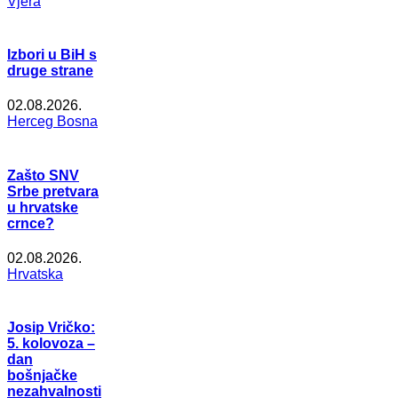
Vjera
Izbori u BiH s
druge strane
02.08.2026.
Herceg Bosna
Zašto SNV
Srbe pretvara
u hrvatske
crnce?
02.08.2026.
Hrvatska
Josip Vričko:
5. kolovoza –
dan
bošnjačke
nezahvalnosti