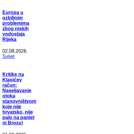
Europa u
ozbiljnim
problemima
zbog niskih
vodostaja
Rijeka
02.08.2026.
Svijet
Kritike na
Klasićev
račun:
Naseljavanje
otoka
stanovništvom
koje nije
hrvatsko, nije
palo na pamet
ni Brozu!