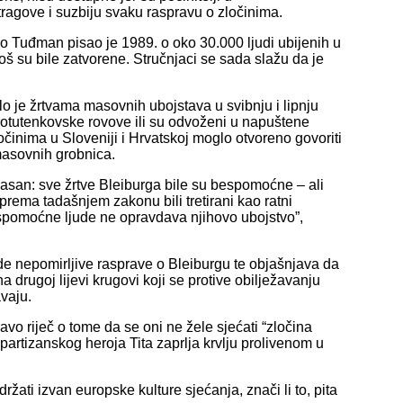
u tragove i suzbiju svaku raspravu o zločinima.
njo Tuđman pisao je 1989. o oko 30.000 ljudi ubijenih u
još su bile zatvorene. Stručnjaci se sada slažu da je
o je žrtvama masovnih ubojstava u svibnju i lipnju
protutenkovske rovove ili su odvoženi u napuštene
očinima u Sloveniji i Hrvatskoj moglo otvoreno govoriti
masovnih grobnica.
lo jasan: sve žrtve Bleiburga bile su bespomoćne – ali
i prema tadašnjem zakonu bili tretirani kao ratni
bespomoćne ljude ne opravdava njihovo ubojstvo”,
de nepomirljive rasprave o Bleiburgu te objašnjava da
na drugoj lijevi krugovi koji se protive obilježavanju
vaju.
pravo riječ o tome da se oni ne žele sjećati “zločina
k partizanskog heroja Tita zaprlja krvlju prolivenom u
žati izvan europske kulture sjećanja, znači li to, pita