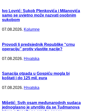
Ivo Lovrić: Sukob Plenkovića i Milanovića
samo se uvjetno može nazvati osobnim
sukobom
07.08.2026.
Kolumne
Provodi li predsjednik Republike “crnu
operaciju” protiv vlastite nacije?
07.08.2026.
Hrvatska
Sanacija otpada u Gospiću mogla bi
koštati i do 125 mil. eura
07.08.2026.
Hrvatska
Mišetić: Svih osam međunarodnih sudaca
jednoglasno je utvrdilo da se Tuđmanova