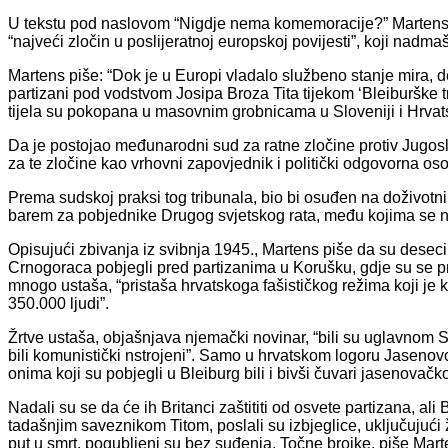
U tekstu pod naslovom “Nigdje nema komemoracije?” Martens op
“najveći zločin u poslijeratnoj europskoj povijesti”, koji nadm
Martens piše: “Dok je u Europi vladalo službeno stanje mira, d
partizani pod vodstvom Josipa Broza Tita tijekom ‘Bleiburške t
tijela su pokopana u masovnim grobnicama u Sloveniji i Hrvat
Da je postojao međunarodni sud za ratne zločine protiv Jugosl
za te zločine kao vrhovni zapovjednik i politički odgovorna os
Prema sudskoj praksi tog tribunala, bio bi osuđen na doživotni 
barem za pobjednike Drugog svjetskog rata, među kojima se nal
Opisujući zbivanja iz svibnja 1945., Martens piše da su deseci
Crnogoraca pobjegli pred partizanima u Korušku, gdje su se pr
mnogo ustaša, “pristaša hrvatskoga fašističkog režima koji j
350.000 ljudi”.
Žrtve ustaša, objašnjava njemački novinar, “bili su uglavnom Srb
bili komunistički nstrojeni”. Samo u hrvatskom logoru Jasenov
onima koji su pobjegli u Bleiburg bili i bivši čuvari jasenovačko
Nadali su se da će ih Britanci zaštititi od osvete partizana, ali 
tadašnjim saveznikom Titom, poslali su izbjeglice, uključujući 
put u smrt, pogubljeni su bez suđenja. Točne brojke, piše Marte