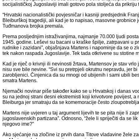
socijalističkoj Jugoslaviji imali gotovo pola stoljeća da prikrij
“Hrvatski nacionalistički povjesničar i kasniji predsjednik Fra
Bleiburškoj tragediji, ali kad je to napisao, masovne grobnice 
Tuđmanova brojka premala.
Prema posljednjim istraživanjima, najmanje 70.000 ljudi postal
1945. godine. Leševi su bacani u kraške špilje, zatrpavani u 
rudnike i zazidani”, objašnjava Martens i napominje da se o zl
tek nakon raspada Jugoslavije. Tek tada otkrivene su stotine 
Kad je riječ o krivnji ili nevinosti žrtava, Martensov je stav vr
nisu sve bile nevine. “Svi su pretrpjeli okrutnu nepravdu, jer b
zarobljenici. Činjenica da su mnogi od ubijenih i sami ubili 
smatra Martens.
Njemački novinar piše također kako se u Hrvatskoj i danas vo
su na jednoj strani desni ekstremisti koji krivotvore povijest, a 
Bleiburga jer smatraju da se komemoracije često zloupotreblja
Martens nije uvjeren u taj argument lijevih te se pita nije li za
jugoslavenskih partizana”. Odnosno, “žele li spriječiti da se li
njegovo ime?”
Ako sjećanje na zločine iz prvih dana Titove vladavine žele zadr