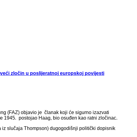
veći zločin u poslijeratnoj europskoj povijesti
ung (FAZ) objavio je članak koji će sigurno izazvati
da je 1945. postojao Haag, bio osuđen kao ratni zločinac.
a iz slučaja Thompson) dugogodišnji politički dopisnik