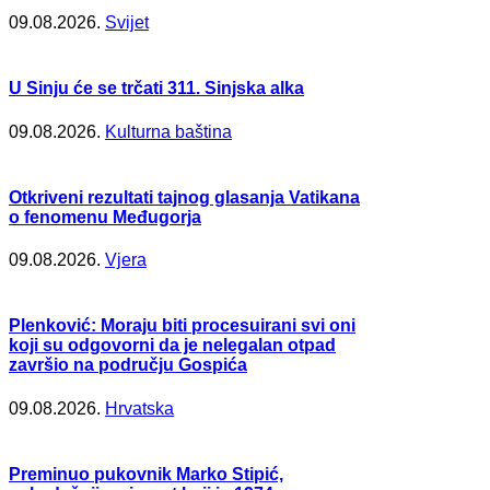
09.08.2026.
Svijet
U Sinju će se trčati 311. Sinjska alka
09.08.2026.
Kulturna baština
Otkriveni rezultati tajnog glasanja Vatikana
o fenomenu Međugorja
09.08.2026.
Vjera
Plenković: Moraju biti procesuirani svi oni
koji su odgovorni da je nelegalan otpad
završio na području Gospića
09.08.2026.
Hrvatska
Preminuo pukovnik Marko Stipić,