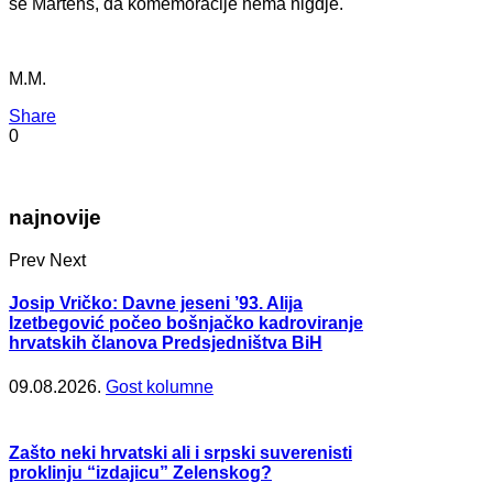
se Martens, da komemoracije nema nigdje.
M.M.
Share
0
najnovije
Prev
Next
Josip Vričko: Davne jeseni ’93. Alija
Izetbegović počeo bošnjačko kadroviranje
hrvatskih članova Predsjedništva BiH
09.08.2026.
Gost kolumne
Zašto neki hrvatski ali i srpski suverenisti
proklinju “izdajicu” Zelenskog?