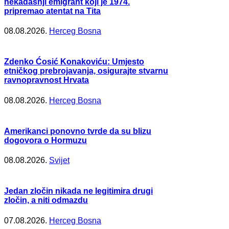
nekadašnji emigrant koji je 1974.
pripremao atentat na Tita
08.08.2026.
Herceg Bosna
Zdenko Ćosić Konakoviću: Umjesto
etničkog prebrojavanja, osigurajte stvarnu
ravnopravnost Hrvata
08.08.2026.
Herceg Bosna
Amerikanci ponovno tvrde da su blizu
dogovora o Hormuzu
08.08.2026.
Svijet
Jedan zločin nikada ne legitimira drugi
zločin, a niti odmazdu
07.08.2026.
Herceg Bosna