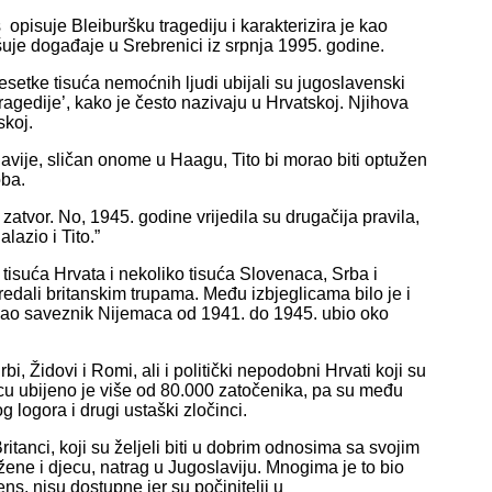
isuje Bleiburšku tragediju i karakterizira je kao
ašuje događaje u Srebrenici iz srpnja 1995. godine.
esetke tisuća nemoćnih ljudi ubijali su jugoslavenski
ragedije’, kako je često nazivaju u Hrvatskoj. Njihova
skoj.
avije, sličan onome u Haagu, Tito bi morao biti optužen
oba.
zatvor. No, 1945. godine vrijedila su drugačija pravila,
azio i Tito.”
 tisuća Hrvata i nekoliko tisuća Slovenaca, Srba i
edali britanskim trupama. Među izbjeglicama bilo je i
e kao saveznik Nijemaca od 1941. do 1945. ubio oko
i, Židovi i Romi, ali i politički nepodobni Hrvati koji su
cu ubijeno je više od 80.000 zatočenika, pa su među
g logora i drugi ustaški zločinci.
Britanci, koji su željeli biti u dobrim odnosima sa svojim
žene i djecu, natrag u Jugoslaviju. Mnogima je to bio
ns, nisu dostupne jer su počinitelji u