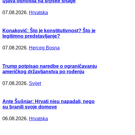
izjava odnosila na srpske snage
07.08.2026.
Hrvatska
Konaković: Što je konstitutivnost? Što je
legitimno predstavljanje?
07.08.2026.
Herceg Bosna
Trump potpisao naredbe o ograničavanju
američkog državljanstva po rođenju
07.08.2026.
Svijet
Ante Šušnjar: Hrvati nisu napadali, nego
su branili svoje domove
06.08.2026.
Hrvatska