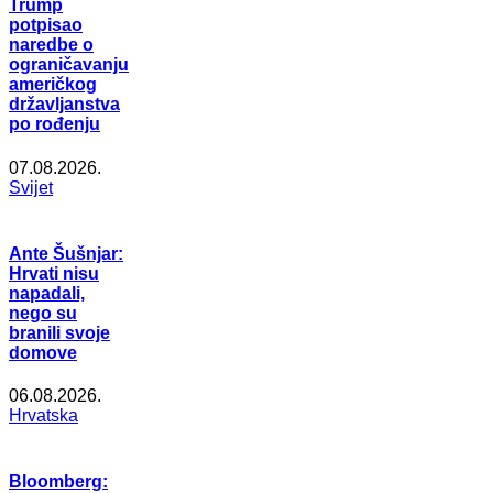
Trump
potpisao
naredbe o
ograničavanju
američkog
državljanstva
po rođenju
07.08.2026.
Svijet
Ante Šušnjar:
Hrvati nisu
napadali,
nego su
branili svoje
domove
06.08.2026.
Hrvatska
Bloomberg: