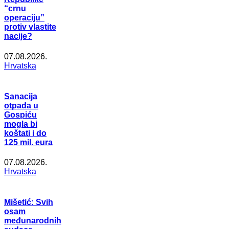
“crnu
operaciju”
protiv vlastite
nacije?
07.08.2026.
Hrvatska
Sanacija
otpada u
Gospiću
mogla bi
koštati i do
125 mil. eura
07.08.2026.
Hrvatska
Mišetić: Svih
osam
međunarodnih