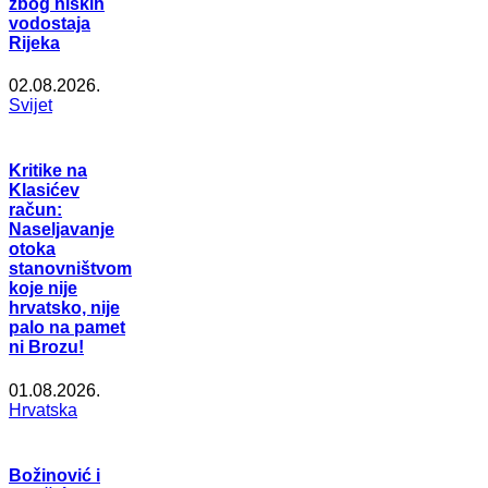
zbog niskih
vodostaja
Rijeka
02.08.2026.
Svijet
Kritike na
Klasićev
račun:
Naseljavanje
otoka
stanovništvom
koje nije
hrvatsko, nije
palo na pamet
ni Brozu!
01.08.2026.
Hrvatska
Božinović i