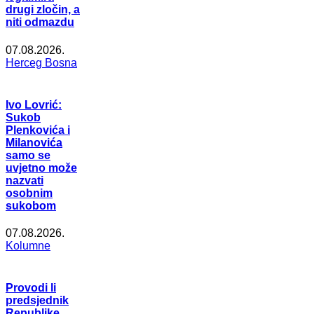
drugi zločin, a
niti odmazdu
07.08.2026.
Herceg Bosna
Ivo Lovrić:
Sukob
Plenkovića i
Milanovića
samo se
uvjetno može
nazvati
osobnim
sukobom
07.08.2026.
Kolumne
Provodi li
predsjednik
Republike