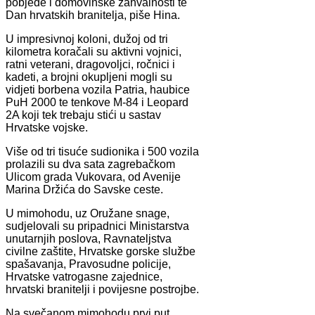
pobjede i domovinske zahvalnosti te
Dan hrvatskih branitelja, piše Hina.
U impresivnoj koloni, dužoj od tri
kilometra koračali su aktivni vojnici,
ratni veterani, dragovoljci, ročnici i
kadeti, a brojni okupljeni mogli su
vidjeti borbena vozila Patria, haubice
PuH 2000 te tenkove M-84 i Leopard
2A koji tek trebaju stići u sastav
Hrvatske vojske.
Više od tri tisuće sudionika i 500 vozila
prolazili su dva sata zagrebačkom
Ulicom grada Vukovara, od Avenije
Marina Držića do Savske ceste.
U mimohodu, uz Oružane snage,
sudjelovali su pripadnici Ministarstva
unutarnjih poslova, Ravnateljstva
civilne zaštite, Hrvatske gorske službe
spašavanja, Pravosudne policije,
Hrvatske vatrogasne zajednice,
hrvatski branitelji i povijesne postrojbe.
Na svečanom mimohodu prvi put