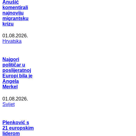
Anušić
komentirali
najnoviju
migrantsku
krizu
01.08.2026.
Hrvatska
Najgori
političar u
poslijeratnoj
Europi bila je
Angela
Merkel
01.08.2026.
Svijet
Plenković s
21 europskim
liderom