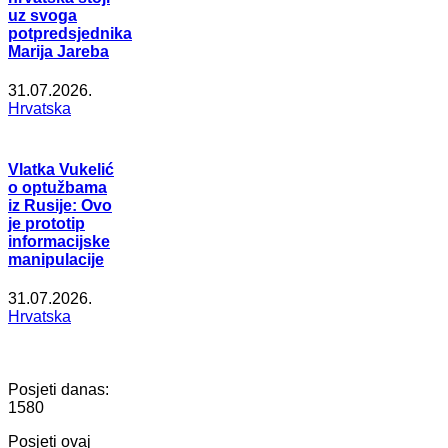
uz svoga
potpredsjednika
Marija Jareba
31.07.2026.
Hrvatska
Vlatka Vukelić
o optužbama
iz Rusije: Ovo
je prototip
informacijske
manipulacije
31.07.2026.
Hrvatska
Posjeti danas:
1580
Posjeti ovaj