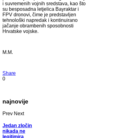
i suvremenih vojnih sredstava, kao što
su besposadna letjelica Bayraktar i
FPV dronovi, čime je predstavljen
tehnološki napredak i kontinuirano
jačanje obrambenih sposobnosti
Hrvatske vojske.
M.M.
Share
0
najnovije
Prev
Next
Jedan zločin
nikada ne
legitimira