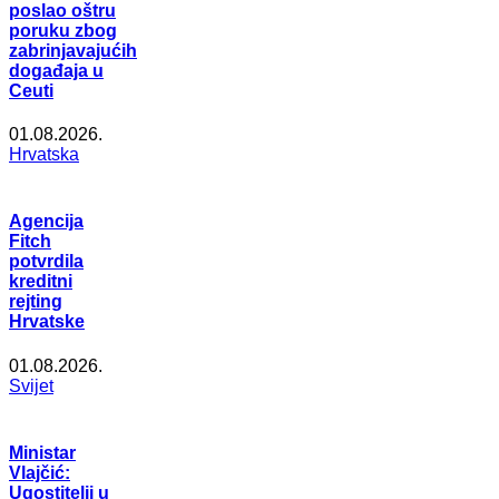
poslao oštru
poruku zbog
zabrinjavajućih
događaja u
Ceuti
01.08.2026.
Hrvatska
Agencija
Fitch
potvrdila
kreditni
rejting
Hrvatske
01.08.2026.
Svijet
Ministar
Vlajčić:
Ugostitelji u