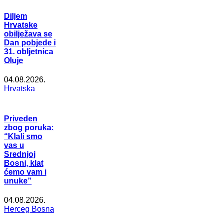
Diljem
Hrvatske
obilježava se
Dan pobjede i
31. obljetnica
Oluje
04.08.2026.
Hrvatska
Priveden
zbog poruka:
“Klali smo
vas u
Srednjoj
Bosni, klat
ćemo vam i
unuke”
04.08.2026.
Herceg Bosna