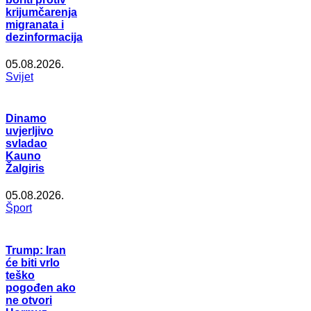
krijumčarenja
migranata i
dezinformacija
05.08.2026.
Svijet
Dinamo
uvjerljivo
svladao
Kauno
Žalgiris
05.08.2026.
Šport
Trump: Iran
će biti vrlo
teško
pogođen ako
ne otvori