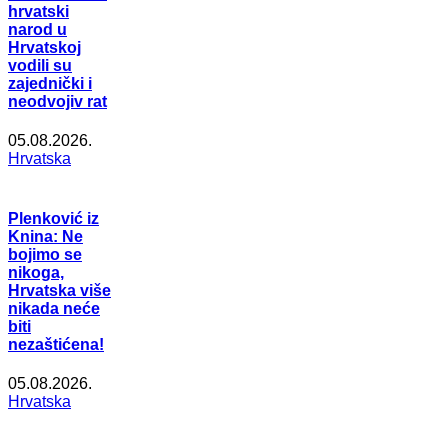
hrvatski
narod u
Hrvatskoj
vodili su
zajednički i
neodvojiv rat
05.08.2026.
Hrvatska
Plenković iz
Knina: Ne
bojimo se
nikoga,
Hrvatska više
nikada neće
biti
nezaštićena!
05.08.2026.
Hrvatska