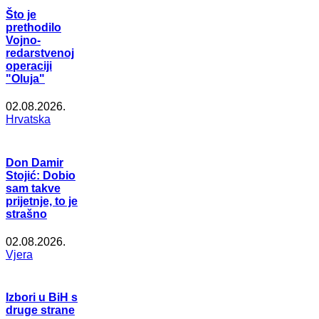
Što je
prethodilo
Vojno-
redarstvenoj
operaciji
"Oluja"
02.08.2026.
Hrvatska
Don Damir
Stojić: Dobio
sam takve
prijetnje, to je
strašno
02.08.2026.
Vjera
Izbori u BiH s
druge strane