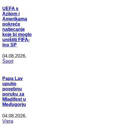
UEFA s
Azijom i
Amerikama
pokreće
natjecanje
koje bi moglo
uništiti FIFA-
ino SP
04.08.2026.
Šport
Papa Lav
uputio
posebnu
poruku za
Mladifest u
Međugorju
04.08.2026.
Vjera