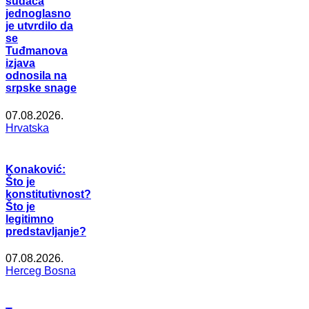
sudaca
jednoglasno
je utvrdilo da
se
Tuđmanova
izjava
odnosila na
srpske snage
07.08.2026.
Hrvatska
Konaković:
Što je
konstitutivnost?
Što je
legitimno
predstavljanje?
07.08.2026.
Herceg Bosna