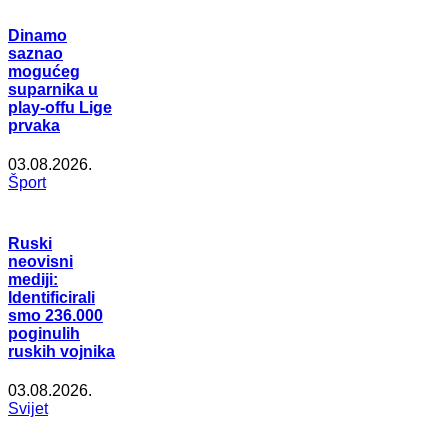
Dinamo
saznao
mogućeg
suparnika u
play-offu Lige
prvaka
03.08.2026.
Šport
Ruski
neovisni
mediji:
Identificirali
smo 236.000
poginulih
ruskih vojnika
03.08.2026.
Svijet