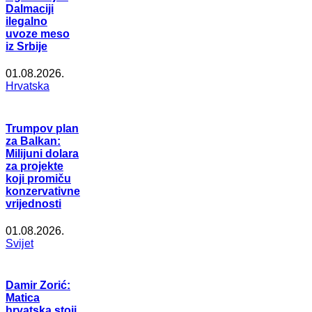
Dalmaciji
ilegalno
uvoze meso
iz Srbije
01.08.2026.
Hrvatska
Trumpov plan
za Balkan:
Milijuni dolara
za projekte
koji promiču
konzervativne
vrijednosti
01.08.2026.
Svijet
Damir Zorić:
Matica
hrvatska stoji