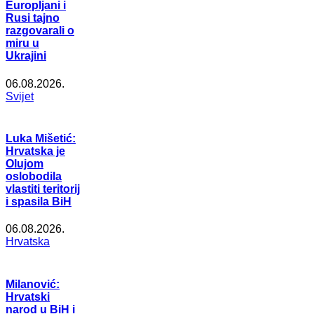
Europljani i
Rusi tajno
razgovarali o
miru u
Ukrajini
06.08.2026.
Svijet
Luka Mišetić:
Hrvatska je
Olujom
oslobodila
vlastiti teritorij
i spasila BiH
06.08.2026.
Hrvatska
Milanović:
Hrvatski
narod u BiH i