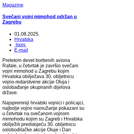
Magazine
Svečani vojni mimohod održan u
Zagrebu
01.08.2025.
Hrvatska
Ispis
E-mail
Preletom devet borbenih aviona
Rafale, u četvrtak je završio svečani
vojni mimohod u Zagrebu kojim
Hrvatska obilježava 30. obljetnicu
vojno-redarstvene akcije Oluja i
oslobađanje okupiranih dijelova
države.
Najspremniji hrvatski vojnici i policajci,
najbolje vojno naoružanje pokazani su
u četvrtak na svečanom vojnom
mimohodu kojim su Zagreb i Hrvatska
obilježili predstojeću 30. obljetnicu
oslobodilačke akcije Oluje i Dan