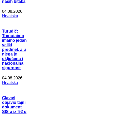
naših bitaka
04.08.2026.
Hrvatska
Turudić:
Trenutačno
imamo jedan
veliki
predmet, a u
njega je
uključena i
nacionalna
sigurnost
04.08.2026.
Hrvatska
Glavaš
objavio tajni
dokument
SIS-a iz ’92 o