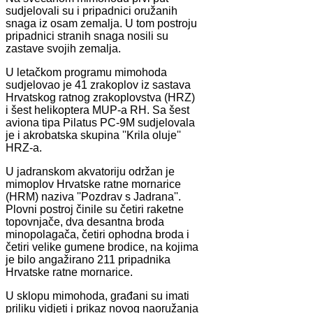
sudjelovali su i pripadnici oružanih
snaga iz osam zemalja. U tom postroju
pripadnici stranih snaga nosili su
zastave svojih zemalja.
U letačkom programu mimohoda
sudjelovao je 41 zrakoplov iz sastava
Hrvatskog ratnog zrakoplovstva (HRZ)
i šest helikoptera MUP-a RH. Sa šest
aviona tipa Pilatus PC-9M sudjelovala
je i akrobatska skupina ''Krila oluje''
HRZ-a.
U jadranskom akvatoriju održan je
mimoplov Hrvatske ratne mornarice
(HRM) naziva ''Pozdrav s Jadrana''.
Plovni postroj činile su četiri raketne
topovnjače, dva desantna broda
minopolagača, četiri ophodna broda i
četiri velike gumene brodice, na kojima
je bilo angažirano 211 pripadnika
Hrvatske ratne mornarice.
U sklopu mimohoda, građani su imati
priliku vidjeti i prikaz novog naoružanja