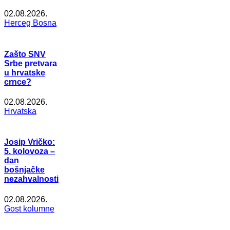
02.08.2026.
Herceg Bosna
Zašto SNV
Srbe pretvara
u hrvatske
crnce?
02.08.2026.
Hrvatska
Josip Vričko:
5. kolovoza –
dan
bošnjačke
nezahvalnosti
02.08.2026.
Gost kolumne