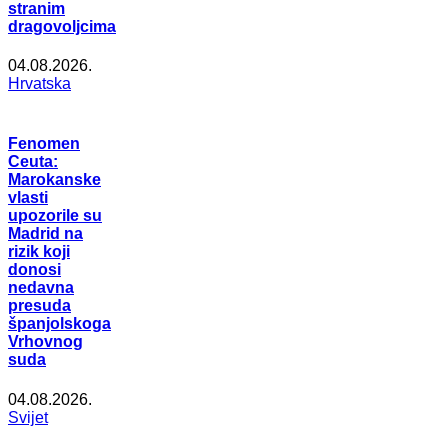
stranim
dragovoljcima
04.08.2026.
Hrvatska
Fenomen
Ceuta:
Marokanske
vlasti
upozorile su
Madrid na
rizik koji
donosi
nedavna
presuda
španjolskoga
Vrhovnog
suda
04.08.2026.
Svijet