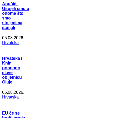
Anušić:
Uspjeli smo u
onome što
smo
stoljećima
sanjali
05.08.2026.
Hrvatska
Hrvatska i
Knin
ponosno
slave
obljetnicu
Oluje
05.08.2026.
Hrvatska
EU će se
boriti protiv