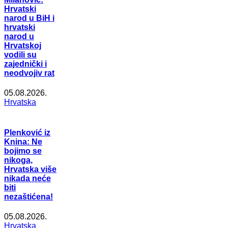
Hrvatski
narod u BiH i
hrvatski
narod u
Hrvatskoj
vodili su
zajednički i
neodvojiv rat
05.08.2026.
Hrvatska
Plenković iz
Knina: Ne
bojimo se
nikoga,
Hrvatska više
nikada neće
biti
nezaštićena!
05.08.2026.
Hrvatska