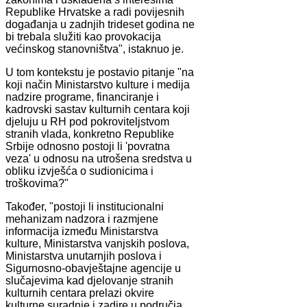
Republike Hrvatske a radi povijesnih
događanja u zadnjih trideset godina ne
bi trebala služiti kao provokacija
većinskog stanovništva", istaknuo je.
U tom kontekstu je postavio pitanje "na
koji način Ministarstvo kulture i medija
nadzire programe, financiranje i
kadrovski sastav kulturnih centara koji
djeluju u RH pod pokroviteljstvom
stranih vlada, konkretno Republike
Srbije odnosno postoji li 'povratna
veza' u odnosu na utrošena sredstva u
obliku izvješća o sudionicima i
troškovima?"
Također, "postoji li institucionalni
mehanizam nadzora i razmjene
informacija između Ministarstva
kulture, Ministarstva vanjskih poslova,
Ministarstva unutarnjih poslova i
Sigurnosno-obavještajne agencije u
slučajevima kad djelovanje stranih
kulturnih centara prelazi okvire
kulturne suradnje i zadire u područja