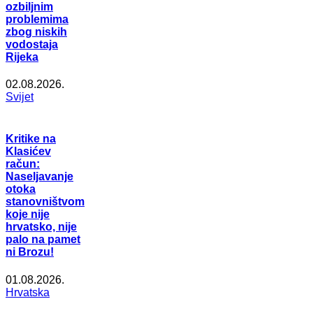
ozbiljnim
problemima
zbog niskih
vodostaja
Rijeka
02.08.2026.
Svijet
Kritike na
Klasićev
račun:
Naseljavanje
otoka
stanovništvom
koje nije
hrvatsko, nije
palo na pamet
ni Brozu!
01.08.2026.
Hrvatska