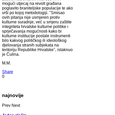
mogući utjecaj na revolt građana
poglavito braniteljske populacije te ako
vrši po kojoj metodologiji. "Smisao
ovih pitanja nije usmjeren protiv
kulturne suradnje, već u smjeru zaštite
integriteta hrvatske kulturne politike i
sprječavanja mogućnosti kako bi
kulturne institucije postale instrumenti
bilo kakvog političkog ili ideološkog
djelovanja stranih subjekata na
teritoriju Republike Hrvatske", istaknuo
je Čulina.
M.M.
Share
0
najnovije
Prev
Next