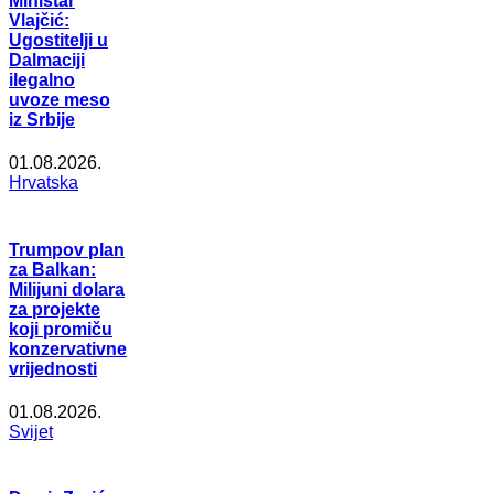
Ministar
Vlajčić:
Ugostitelji u
Dalmaciji
ilegalno
uvoze meso
iz Srbije
01.08.2026.
Hrvatska
Trumpov plan
za Balkan:
Milijuni dolara
za projekte
koji promiču
konzervativne
vrijednosti
01.08.2026.
Svijet