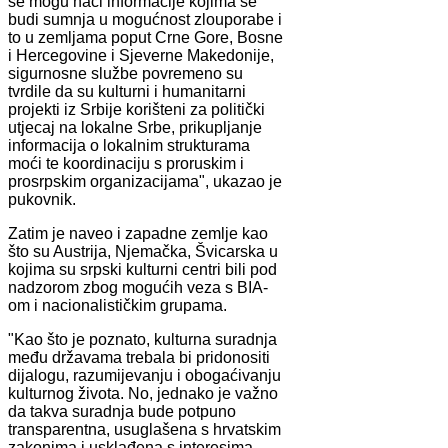
se mogu naći informacije kojima se
budi sumnja u mogućnost zlouporabe i
to u zemljama poput Crne Gore, Bosne
i Hercegovine i Sjeverne Makedonije,
sigurnosne službe povremeno su
tvrdile da su kulturni i humanitarni
projekti iz Srbije korišteni za politički
utjecaj na lokalne Srbe, prikupljanje
informacija o lokalnim strukturama
moći te koordinaciju s proruskim i
prosrpskim organizacijama", ukazao je
pukovnik.
Zatim je naveo i zapadne zemlje kao
što su Austrija, Njemačka, Švicarska u
kojima su srpski kulturni centri bili pod
nadzorom zbog mogućih veza s BIA-
om i nacionalističkim grupama.
"Kao što je poznato, kulturna suradnja
među državama trebala bi pridonositi
dijalogu, razumijevanju i obogaćivanju
kulturnog života. No, jednako je važno
da takva suradnja bude potpuno
transparentna, usuglašena s hrvatskim
zakonima i usklađena s interesima