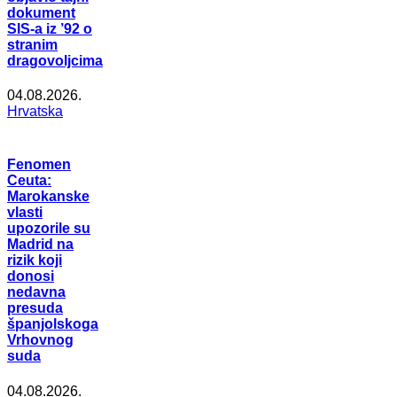
dokument
SIS-a iz ’92 o
stranim
dragovoljcima
04.08.2026.
Hrvatska
Fenomen
Ceuta:
Marokanske
vlasti
upozorile su
Madrid na
rizik koji
donosi
nedavna
presuda
španjolskoga
Vrhovnog
suda
04.08.2026.