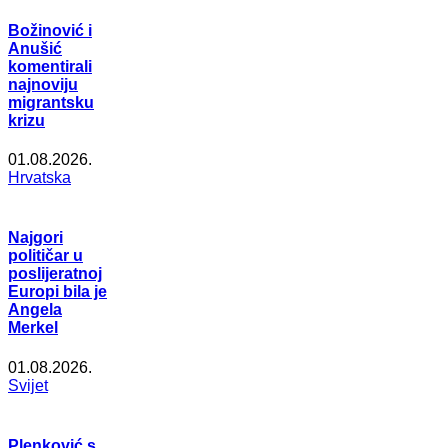
Božinović i
Anušić
komentirali
najnoviju
migrantsku
krizu
01.08.2026.
Hrvatska
Najgori
političar u
poslijeratnoj
Europi bila je
Angela
Merkel
01.08.2026.
Svijet
Plenković s