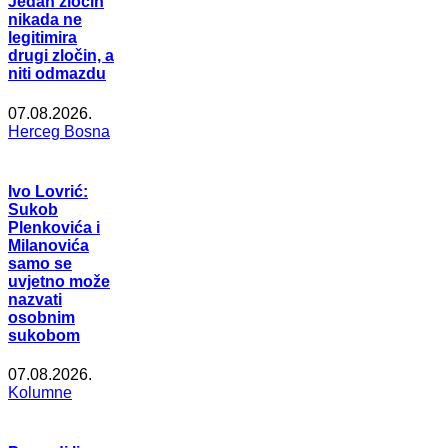
Jedan zločin
nikada ne
legitimira
drugi zločin, a
niti odmazdu
07.08.2026.
Herceg Bosna
Ivo Lovrić:
Sukob
Plenkovića i
Milanovića
samo se
uvjetno može
nazvati
osobnim
sukobom
07.08.2026.
Kolumne