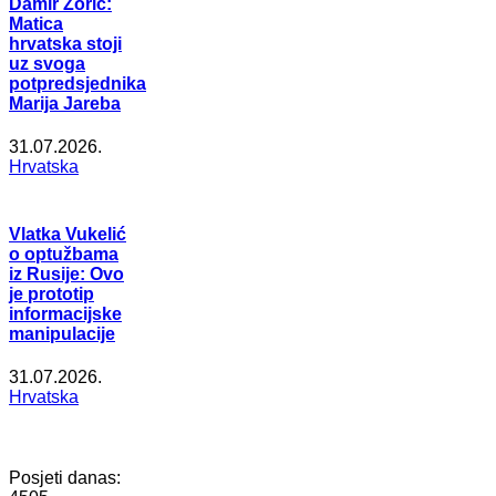
Damir Zorić:
Matica
hrvatska stoji
uz svoga
potpredsjednika
Marija Jareba
31.07.2026.
Hrvatska
Vlatka Vukelić
o optužbama
iz Rusije: Ovo
je prototip
informacijske
manipulacije
31.07.2026.
Hrvatska
Posjeti danas: