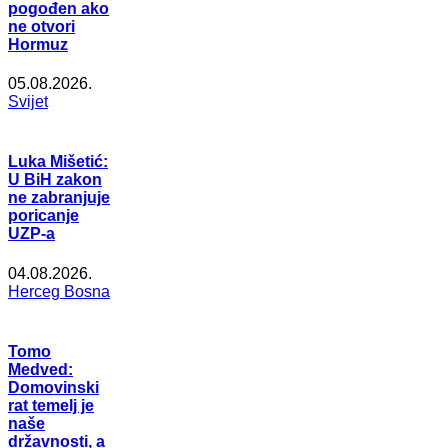
pogođen ako
ne otvori
Hormuz
05.08.2026.
Svijet
Luka Mišetić:
U BiH zakon
ne zabranjuje
poricanje
UZP-a
04.08.2026.
Herceg Bosna
Tomo
Medved:
Domovinski
rat temelj je
naše
državnosti, a