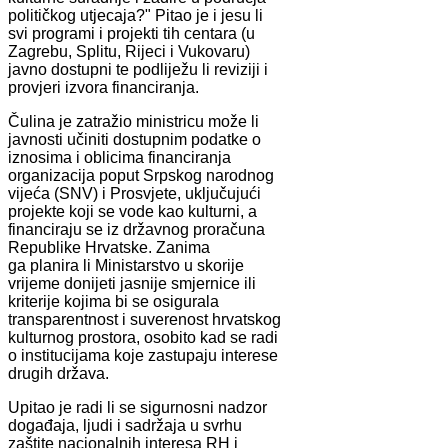
političkog utjecaja?" Pitao je i jesu li
svi programi i projekti tih centara (u
Zagrebu, Splitu, Rijeci i Vukovaru)
javno dostupni te podliježu li reviziji i
provjeri izvora financiranja.
Čulina je zatražio ministricu može li
javnosti učiniti dostupnim podatke o
iznosima i oblicima financiranja
organizacija poput Srpskog narodnog
vijeća (SNV) i Prosvjete, uključujući
projekte koji se vode kao kulturni, a
financiraju se iz državnog proračuna
Republike Hrvatske. Zanima
ga planira li Ministarstvo u skorije
vrijeme donijeti jasnije smjernice ili
kriterije kojima bi se osigurala
transparentnost i suverenost hrvatskog
kulturnog prostora, osobito kad se radi
o institucijama koje zastupaju interese
drugih država.
Upitao je radi li se sigurnosni nadzor
događaja, ljudi i sadržaja u svrhu
zaštite nacionalnih interesa RH i