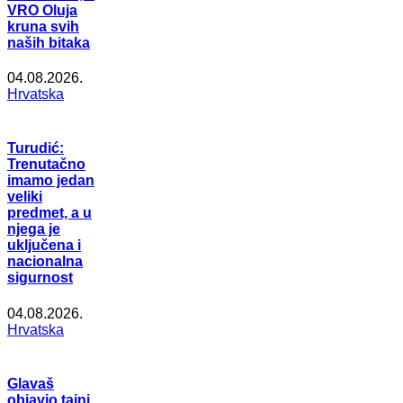
VRO Oluja
kruna svih
naših bitaka
04.08.2026.
Hrvatska
Turudić:
Trenutačno
imamo jedan
veliki
predmet, a u
njega je
uključena i
nacionalna
sigurnost
04.08.2026.
Hrvatska
Glavaš
objavio tajni