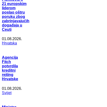
21 europskim
liderom
poslao oštru
poruku zbog
zabrinjavajućih
događaja u
Ceuti
01.08.2026.
Hrvatska
Agencija
Fitch
potvrdila
kreditni
rejting
Hrvatske
01.08.2026.
Svijet