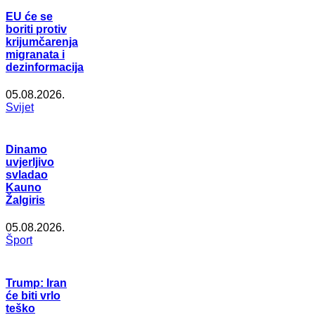
EU će se
boriti protiv
krijumčarenja
migranata i
dezinformacija
05.08.2026.
Svijet
Dinamo
uvjerljivo
svladao
Kauno
Žalgiris
05.08.2026.
Šport
Trump: Iran
će biti vrlo
teško