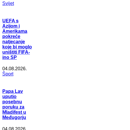
Svijet
UEFA s
Azijom i
Amerikama
pokreće
natjecanje
koje bi moglo
uništiti FIFA-
ino SP
04.08.2026.
Šport
Papa Lav
uputio
posebnu
poruku za
Mladifest u
Međugorju
04.08.2026.