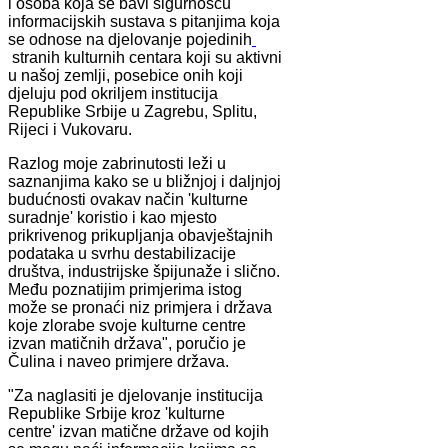
i osoba koja se bavi sigurnošću
informacijskih sustava s pitanjima koja
se odnose na djelovanje pojedinih
stranih kulturnih centara koji su aktivni
u našoj zemlji, posebice onih koji
djeluju pod okriljem institucija
Republike Srbije u Zagrebu, Splitu,
Rijeci i Vukovaru.
Razlog moje zabrinutosti leži u
saznanjima kako se u bližnjoj i daljnjoj
budućnosti ovakav način 'kulturne
suradnje' koristio i kao mjesto
prikrivenog prikupljanja obavještajnih
podataka u svrhu destabilizacije
društva, industrijske špijunaže i slično.
Među poznatijim primjerima istog
može se pronaći niz primjera i država
koje zlorabe svoje kulturne centre
izvan matičnih država", poručio je
Čulina i naveo primjere država.
"Za naglasiti je djelovanje institucija
Republike Srbije kroz 'kulturne
centre' izvan matične države od kojih