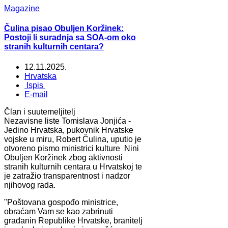
Magazine
Čulina pisao Obuljen Koržinek:
Postoji li suradnja sa SOA-om oko
stranih kulturnih centara?
12.11.2025.
Hrvatska
Ispis
E-mail
Član i suutemeljitelj
Nezavisne liste Tomislava Jonjića -
Jedino Hrvatska, pukovnik Hrvatske
vojske u miru, Robert Čulina, uputio je
otvoreno pismo ministrici kulture Nini
Obuljen Koržinek zbog aktivnosti
stranih kulturnih centara u Hrvatskoj te
je zatražio transparentnost i nadzor
njihovog rada.
"Poštovana gospođo ministrice,
obraćam Vam se kao zabrinuti
građanin Republike Hrvatske, branitelj