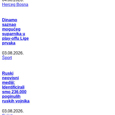
Herceg Bosna
Dinamo
saznao
mogućeg
suparnika u
play-offu Lige
prvaka
03.08.2026.
Šport
Ruski
neovisni
mediji:
Identificirali
smo 236.000
poginulih
ruskih vojnika
03.08.2026.