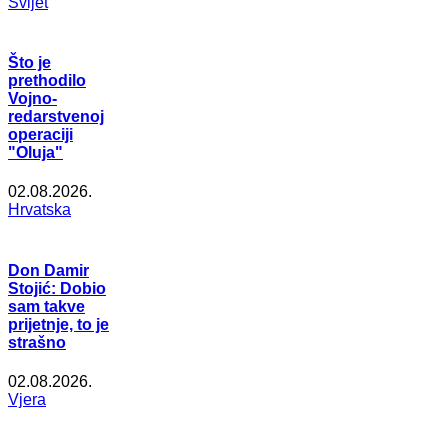
Svijet
Što je
prethodilo
Vojno-
redarstvenoj
operaciji
"Oluja"
02.08.2026.
Hrvatska
Don Damir
Stojić: Dobio
sam takve
prijetnje, to je
strašno
02.08.2026.
Vjera