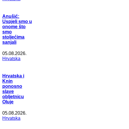
Anušić:
Uspjeli smo u
onome što
smo
stoljećima
sanjali
05.08.2026.
Hrvatska
Hrvatska i
Knin
ponosno
slave
obljetnicu
Oluje
05.08.2026.
Hrvatska