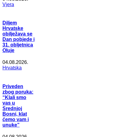
Vjera
Diljem
Hrvatske
obilježava se
Dan pobjede i
31. obljetnica
Oluje
04.08.2026.
Hrvatska
Priveden
zbog poruka:
“Klali smo
vas u
Srednjoj
Bosni, klat
ćemo vam i
unuke”
04.08.2026.