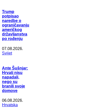
Trump
potpisao
naredbe o
ograničavanju
američkog
državljanstva
po rođenju
07.08.2026.
Svijet
Ante Šušnjar:
Hrvati nisu
napadali,
nego su
branili svoje
domove
06.08.2026.
Hrvatska