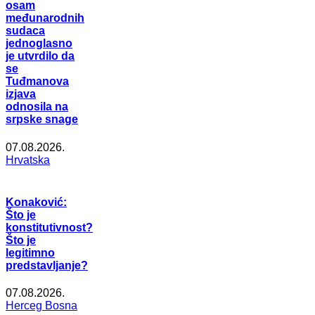
osam
međunarodnih
sudaca
jednoglasno
je utvrdilo da
se
Tuđmanova
izjava
odnosila na
srpske snage
07.08.2026.
Hrvatska
Konaković:
Što je
konstitutivnost?
Što je
legitimno
predstavljanje?
07.08.2026.
Herceg Bosna