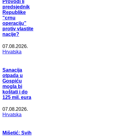
Provodi li
predsjednik
Republike
“crnu
operaciju”
protiv vlastite
nacije?
07.08.2026.
Hrvatska
Sanacija
otpada u
Gospiću
mogla bi
koštati i do
125 mil. eura
07.08.2026.
Hrvatska
Mišetić: Svih