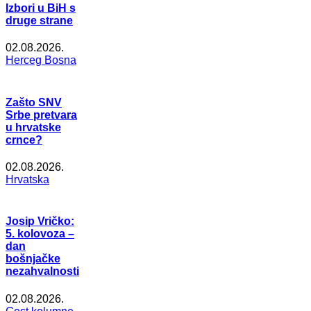
Izbori u BiH s
druge strane
02.08.2026.
Herceg Bosna
Zašto SNV
Srbe pretvara
u hrvatske
crnce?
02.08.2026.
Hrvatska
Josip Vričko:
5. kolovoza –
dan
bošnjačke
nezahvalnosti
02.08.2026.