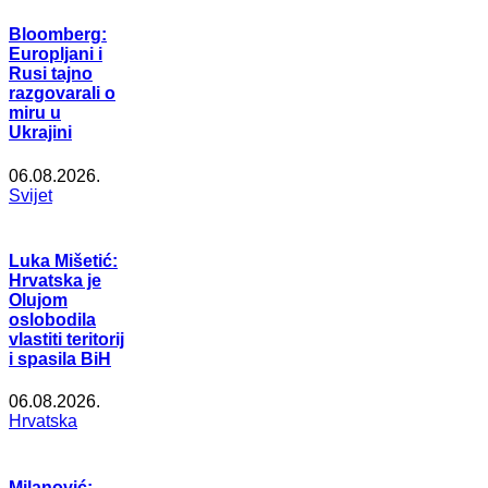
Bloomberg:
Europljani i
Rusi tajno
razgovarali o
miru u
Ukrajini
06.08.2026.
Svijet
Luka Mišetić:
Hrvatska je
Olujom
oslobodila
vlastiti teritorij
i spasila BiH
06.08.2026.
Hrvatska
Milanović: