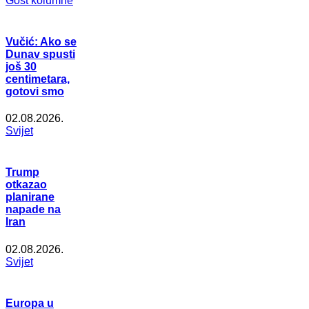
Gost kolumne
Vučić: Ako se
Dunav spusti
još 30
centimetara,
gotovi smo
02.08.2026.
Svijet
Trump
otkazao
planirane
napade na
Iran
02.08.2026.
Svijet
Europa u