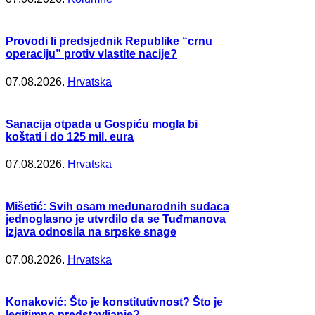
Provodi li predsjednik Republike “crnu
operaciju” protiv vlastite nacije?
07.08.2026.
Hrvatska
Sanacija otpada u Gospiću mogla bi
koštati i do 125 mil. eura
07.08.2026.
Hrvatska
Mišetić: Svih osam međunarodnih sudaca
jednoglasno je utvrdilo da se Tuđmanova
izjava odnosila na srpske snage
07.08.2026.
Hrvatska
Konaković: Što je konstitutivnost? Što je
legitimno predstavljanje?