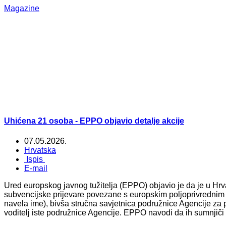
Magazine
Uhićena 21 osoba - EPPO objavio detalje akcije
07.05.2026.
Hrvatska
Ispis
E-mail
Ured europskog javnog tužitelja (EPPO) objavio je da je u Hr
subvencijske prijevare povezane s europskim poljoprivrednim 
navela ime), bivša stručna savjetnica podružnice Agencije za pl
voditelj iste podružnice Agencije. EPPO navodi da ih sumnjiči 