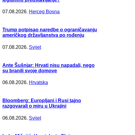
07.08.2026.
Herceg Bosna
Trump potpisao naredbe o ograničavanju
američkog državljanstva po rođenju
07.08.2026.
Svijet
Ante Šušnjar: Hrvati nisu napadali, nego
su branili svoje domove
06.08.2026.
Hrvatska
Bloomberg: Europljani i Rusi tajno
razgovarali o miru u Ukrajini
06.08.2026.
Svijet