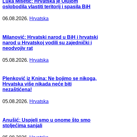
Luka Mišetić: Hrvatska je Olujom
oslobodila vlastiti teritorij i spasila BiH
06.08.2026.
Hrvatska
Milanović: Hrvatski narod u BiH i hrvatski
narod u Hrvatskoj vodili su zajednički i
neodvojiv rat
05.08.2026.
Hrvatska
Plenković iz Knina: Ne bojimo se nikoga,
Hrvatska više nikada neće biti
nezaštićena!
05.08.2026.
Hrvatska
Anušić: Uspjeli smo u onome što smo
stoljećima sanjali