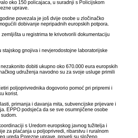
lo oko 150 policajaca, u suradnji s Policijskom
rezne uprave.
odine povezala je još dvije osobe u zločinačko
mogućili dobivanje nepripadnih europskih potpora.
emljišta u registrima te krivotvorili dokumentaciju
tajskog gnojiva i nevjerodostojne laboratorijske
 nezakonito dobiti ukupno oko 670.000 eura europskih
inačkog udruženja navodno su za svoje usluge primili
tiri poljoprivrednika dogovorio pomoć pri pripremi i
u korist.
asti, primanja i davanja mita, subvencijske prijevare i
enja. EPPO podsjeća da se sve osumnjičene osobe
m sudom.
koordinaciji s Uredom europskog javnog tužitelja i
za plaćanja u poljoprivredi, ribarstvu i ruralnom
jeg ureda Porezne uprave, proveli su složeno