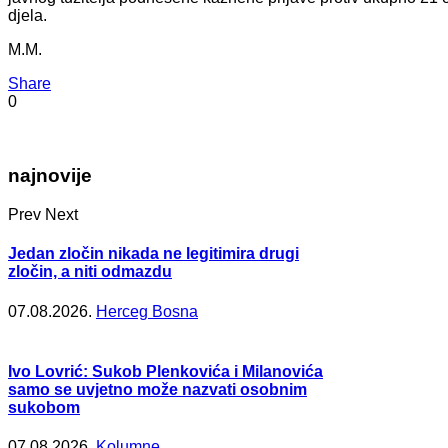
djela.
M.M.
Share
0
najnovije
Prev
Next
Jedan zločin nikada ne legitimira drugi
zločin, a niti odmazdu
07.08.2026.
Herceg Bosna
Ivo Lovrić: Sukob Plenkovića i Milanovića
samo se uvjetno može nazvati osobnim
sukobom
07.08.2026.
Kolumne