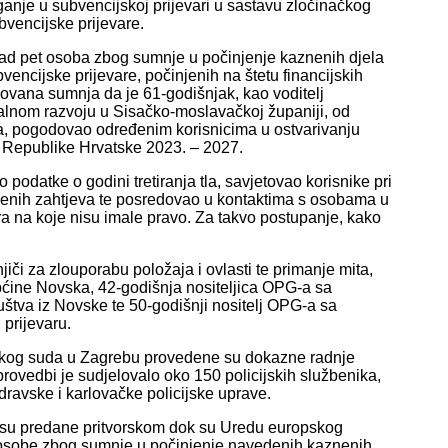
anje u subvencijskoj prijevari u sastavu zločinačkog
vencijske prijevare.
e nad pet osoba zbog sumnje u počinjenje kaznenih djela
vencijske prijevare, počinjenih na štetu financijskih
ovana sumnja da je 61-godišnjak, kao voditelj
uralnom razvoju u Sisačko-moslavačkoj županiji, od
tva, pogodovao određenim korisnicima u ostvarivanju
e Republike Hrvatske 2023. – 2027.
odatke o godini tretiranja tla, savjetovao korisnike pri
senih zahtjeva te posredovao u kontaktima s osobama u
 na koje nisu imale pravo. Za takvo postupanje, kako
jiči za zlouporabu položaja i ovlasti te primanje mita,
općine Novska, 42-godišnja nositeljica OPG-a sa
uštva iz Novske te 50-godišnji nositelj OPG-a sa
prijevaru.
ijskog suda u Zagrebu provedene su dokazne radnje
provedbi je sudjelovalo oko 150 policijskih službenika,
dravske i karlovačke policijske uprave.
e su predane pritvorskom dok su Uredu europskog
 osobe zbog sumnje u počinjenje navedenih kaznenih