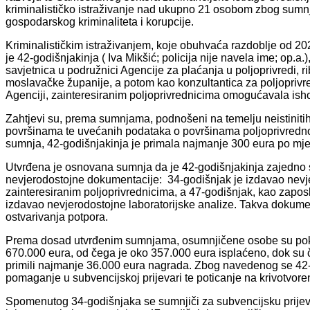
kriminalističko istraživanje nad ukupno 21 osobom zbog sumnj
gospodarskog kriminaliteta i korupcije.
Kriminalističkim istraživanjem, koje obuhvaća razdoblje od 2
je 42-godišnjakinja ( Iva Mikšić; policija nije navela ime; op.a
savjetnica u podružnici Agencije za plaćanja u poljoprivredi, r
moslavačke županije, a potom kao konzultantica za poljoprivre
Agenciji, zainteresiranim poljoprivrednicima omogućavala ish
Zahtjevi su, prema sumnjama, podnošeni na temelju neistiniti
površinama te uvećanih podataka o površinama poljoprivredno
sumnja, 42-godišnjakinja je primala najmanje 300 eura po mjer
Utvrđena je osnovana sumnja da je 42-godišnjakinja zajedno s
nevjerodostojne dokumentacije: 34-godišnjak je izdavao nevje
zainteresiranim poljoprivrednicima, a 47-godišnjak, kao zapo
izdavao nevjerodostojne laboratorijske analize. Takva dokume
ostvarivanja potpora.
Prema dosad utvrđenim sumnjama, osumnjičene osobe su pokuš
670.000 eura, od čega je oko 357.000 eura isplaćeno, dok su
primili najmanje 36.000 eura nagrada. Zbog navedenog se 42-
pomaganje u subvencijskoj prijevari te poticanje na krivotvor
Spomenutog 34-godišnjaka se sumnjiči za subvencijsku prijev