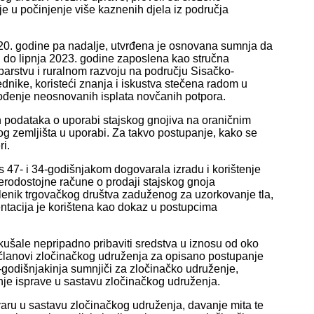
e u počinjenje više kaznenih djela iz područja
020. godine pa nadalje, utvrđena je osnovana sumnja da
.), do lipnja 2023. godine zaposlena kao stručna
ibarstvu i ruralnom razvoju na području Sisačko-
dnike, koristeći znanja i iskustva stečena radom u
ođenje neosnovanih isplata novčanih potpora.
h podataka o uporabi stajskog gnojiva na oraničnim
g zemljišta u uporabi. Za takvo postupanje, kako se
i.
 47- i 34-godišnjakom dogovarala izradu i korištenje
rodostojne račune o prodaji stajskog gnoja
slenik trgovačkog društva zaduženog za uzorkovanje tla,
ntacija je korištena kao dokaz u postupcima
ale nepripadno pribaviti sredstva u iznosu od oko
 članovi zločinačkog udruženja za opisano postupanje
godišnjakinja sumnjiči za zločinačko udruženje,
enje isprave u sastavu zločinačkog udruženja.
aru u sastavu zločinačkog udruženja, davanje mita te