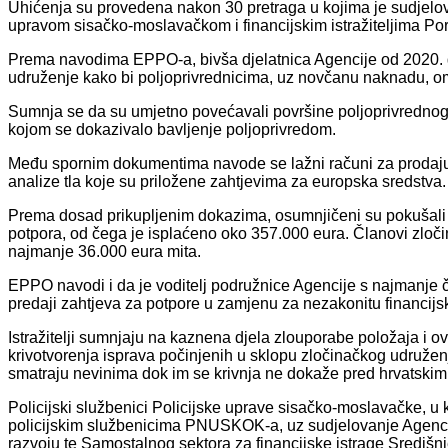
Uhićenja su provedena nakon 30 pretraga u kojima je sudjelova
upravom sisačko-moslavačkom i financijskim istražiteljima Po
Prema navodima EPPO-a, bivša djelatnica Agencije od 2020. g
udruženje kako bi poljoprivrednicima, uz novčanu naknadu, o
Sumnja se da su umjetno povećavali površine poljoprivrednog z
kojom se dokazivalo bavljenje poljoprivredom.
Među spornim dokumentima navode se lažni računi za prodaju s
analize tla koje su priložene zahtjevima za europska sredstva.
Prema dosad prikupljenim dokazima, osumnjičeni su pokušali
potpora, od čega je isplaćeno oko 357.000 eura. Članovi zloč
najmanje 36.000 eura mita.
EPPO navodi i da je voditelj podružnice Agencije s najmanje če
predaji zahtjeva za potpore u zamjenu za nezakonitu financijsk
Istražitelji sumnjaju na kaznena djela zlouporabe položaja i ovl
krivotvorenja isprava počinjenih u sklopu zločinačkog udruž
smatraju nevinima dok im se krivnja ne dokaže pred hrvatski
Policijski službenici Policijske uprave sisačko-moslavačke, u 
policijskim službenicima PNUSKOK-a, uz sudjelovanje Agencije 
razvoju te Samostalnog sektora za financijske istrage Središn