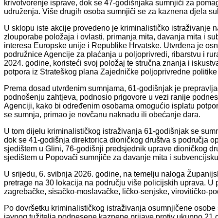
krivotvorenje isprave, dok se 47-godišnjaka sumnjiči za pomag
udruženja. Više drugih osoba sumnjiči se za kaznena djela sub
U sklopu iste akcije provedeno je kriminalističko istraživanj
zlouporabe položaja i ovlasti, primanja mita, davanja mita i sub
interesa Europske unije i Republike Hrvatske. Utvrđena je osn
podružnice Agencije za plaćanja u poljoprivredi, ribarstvu i r
2024. godine, koristeći svoj položaj te stručna znanja i iskus
potpora iz Strateškog plana Zajedničke poljoprivredne politik
Prema dosad utvrđenim sumnjama, 61-godišnjak je prepravljao p
podnošenju zahtjeva, podnosio prigovore u vezi ranije podne
Agenciji, kako bi određenim osobama omogućio isplatu potpora
se sumnja, primao je novčanu naknadu ili obećanje dara.
U tom dijelu kriminalističkog istraživanja 61-godišnjak se sumn
dok se 41-godišnja direktorica dioničkog društva s područja 
sjedištem u Glini, 76-godišnji predsjednik uprave dioničkog dr
sjedištem u Popovači sumnjiče za davanje mita i subvencijsku 
U srijedu, 6. svibnja 2026. godine, na temelju naloga Župan
pretrage na 30 lokacija na području više policijskih uprava. U 
zagrebačke, sisačko-moslavačke, ličko-senjske, virovitičko-po
Po dovršetku kriminalističkog istraživanja osumnjičene osob
javnog tužitelja podnesene kaznene prijave protiv ukupno 21