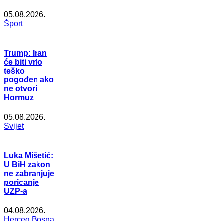
05.08.2026.
Šport
Trump: Iran
će biti vrlo
teško
pogođen ako
ne otvori
Hormuz
05.08.2026.
Svijet
Luka Mišetić:
U BiH zakon
ne zabranjuje
poricanje
UZP-a
04.08.2026.
Herceg Bosna