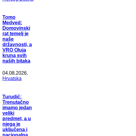
Tomo
Medved:
Domovinski
rat temelj je
naše
državnosti, a
VRO Oluja
kruna svih
naših bitaka
04.08.2026.
Hrvatska
Turudić:
Trenutačno
imamo jedan
veliki
predmet, a u
njega je
uključena i
nacionalna