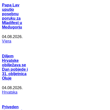
Papa Lav
uputio
posebnu
poruku za
Mladifest u
Međugorju
04.08.2026.
Vjera
Diljem
Hrvatske
obilježava se
Dan pobjede i
31. obljetnica
Oluje
04.08.2026.
Hrvatska
Priveden