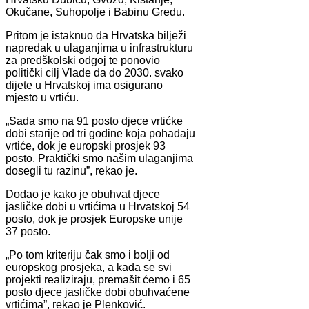
Okučane, Suhopolje i Babinu Gredu.
Pritom je istaknuo da Hrvatska bilježi
napredak u ulaganjima u infrastrukturu
za predškolski odgoj te ponovio
politički cilj Vlade da do 2030. svako
dijete u Hrvatskoj ima osigurano
mjesto u vrtiću.
„Sada smo na 91 posto djece vrtićke
dobi starije od tri godine koja pohađaju
vrtiće, dok je europski prosjek 93
posto. Praktički smo našim ulaganjima
dosegli tu razinu”, rekao je.
Dodao je kako je obuhvat djece
jasličke dobi u vrtićima u Hrvatskoj 54
posto, dok je prosjek Europske unije
37 posto.
„Po tom kriteriju čak smo i bolji od
europskog prosjeka, a kada se svi
projekti realiziraju, premašit ćemo i 65
posto djece jasličke dobi obuhvaćene
vrtićima”, rekao je Plenković.