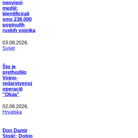
neovisni
mediji:
Identificirali
smo 236.000
poginulih
ruskih vojnika
03.08.2026.
Svijet
Što je
prethodilo
Vojno-
redarstvenoj
operaciji
"Oluja"
02.08.2026.
Hrvatska
Don Damir
Stojić: Dobio