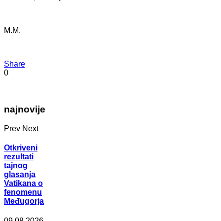
M.M.
Share
0
najnovije
Prev
Next
Otkriveni
rezultati
tajnog
glasanja
Vatikana o
fenomenu
Međugorja
09.08.2026.