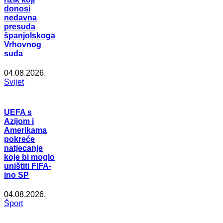
donosi
nedavna
presuda
španjolskoga
Vrhovnog
suda
04.08.2026.
Svijet
UEFA s
Azijom i
Amerikama
pokreće
natjecanje
koje bi moglo
uništiti FIFA-
ino SP
04.08.2026.
Šport