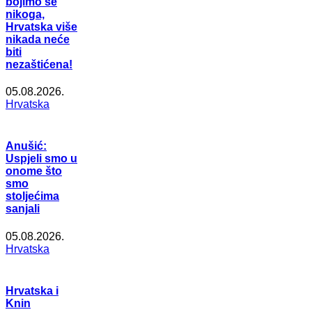
bojimo se
nikoga,
Hrvatska više
nikada neće
biti
nezaštićena!
05.08.2026.
Hrvatska
Anušić:
Uspjeli smo u
onome što
smo
stoljećima
sanjali
05.08.2026.
Hrvatska
Hrvatska i
Knin