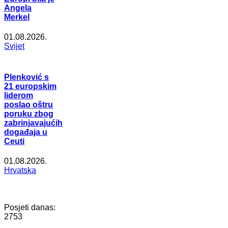
Angela
Merkel
01.08.2026.
Svijet
Plenković s
21 europskim
liderom
poslao oštru
poruku zbog
zabrinjavajućih
događaja u
Ceuti
01.08.2026.
Hrvatska
Posjeti danas:
2753