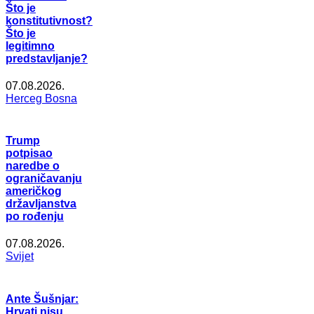
Što je
konstitutivnost?
Što je
legitimno
predstavljanje?
07.08.2026.
Herceg Bosna
Trump
potpisao
naredbe o
ograničavanju
američkog
državljanstva
po rođenju
07.08.2026.
Svijet
Ante Šušnjar:
Hrvati nisu