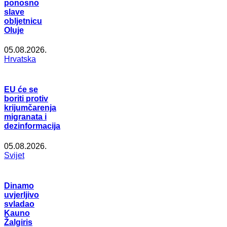
ponosno
slave
obljetnicu
Oluje
05.08.2026.
Hrvatska
EU će se
boriti protiv
krijumčarenja
migranata i
dezinformacija
05.08.2026.
Svijet
Dinamo
uvjerljivo
svladao
Kauno
Žalgiris