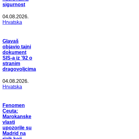
sigurnost
04.08.2026.
Hrvatska
Glavaš
objavio tajni
dokument
SIS-a iz ’92 o
stranim
dragovoljcima
04.08.2026.
Hrvatska
Fenomen
Ceuta:
Marokanske
vlasti
upozorile su
Madrid na
rizik koji