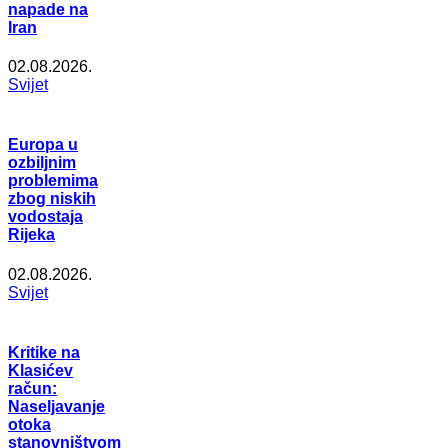
napade na
Iran
02.08.2026.
Svijet
Europa u
ozbiljnim
problemima
zbog niskih
vodostaja
Rijeka
02.08.2026.
Svijet
Kritike na
Klasićev
račun:
Naseljavanje
otoka
stanovništvom