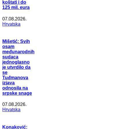
koštati i do
125 mil. eura
07.08.2026.
Hrvatska
Mišetić: Svih
osam
međunarodnih
sudaca
jednoglasno
je utvrdilo da
se
Tuđmanova
izjava
odnosila na
srpske snage
07.08.2026.
Hrvatska
Konaković: