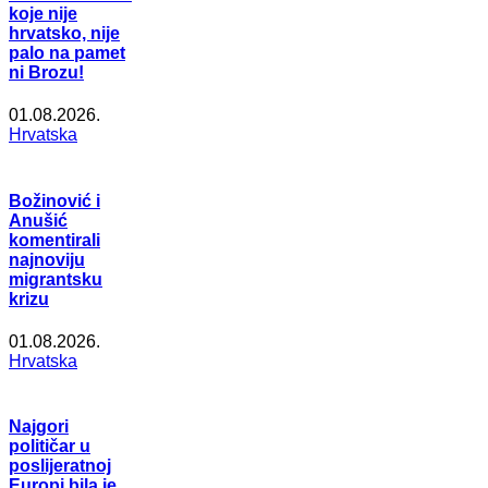
koje nije
hrvatsko, nije
palo na pamet
ni Brozu!
01.08.2026.
Hrvatska
Božinović i
Anušić
komentirali
najnoviju
migrantsku
krizu
01.08.2026.
Hrvatska
Najgori
političar u
poslijeratnoj
Europi bila je