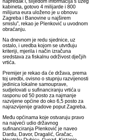
napredak i, slijedom informacija s užeg
kabineta, gotovo 4 milijarde i 800
milijuna eura uloženo je u obnovu
Zagreba i Banovine u najširem
smislu”, rekao je Plenković u uvodnom
obraćanju.
Na dnevnom je redu sjednice, uz
ostalo, i uredba kojom se utvrđuju
kriteriji, mjerila i način izračuna
sredstava za fiskalnu održivost dječjih
vrtića.
Premijer je rekao da će država, prema
toj uredbi, ovisno o stupnju razvijenosti
jedinica lokalne samouprave,
sudjelovati u sufinanciranju vrtića u
rasponu od 50 posto za najmanje
razvijene općine do oko 6,5 posto za
najrazvijenije gradove poput Zagreba.
Među općinama koje ostvaruju pravo
na najveći udio državnog
sufinanciranja Plenković je naveo
Dardu, Davor, Dragalić, Gračac,
Hrvatsku Dubicu, Gvozd, Kistanje,