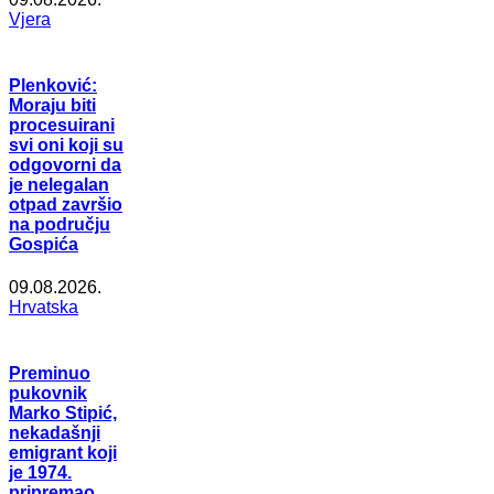
Vjera
Plenković:
Moraju biti
procesuirani
svi oni koji su
odgovorni da
je nelegalan
otpad završio
na području
Gospića
09.08.2026.
Hrvatska
Preminuo
pukovnik
Marko Stipić,
nekadašnji
emigrant koji
je 1974.
pripremao