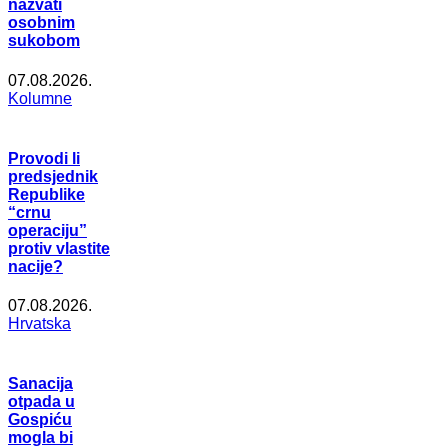
nazvati
osobnim
sukobom
07.08.2026.
Kolumne
Provodi li
predsjednik
Republike
“crnu
operaciju”
protiv vlastite
nacije?
07.08.2026.
Hrvatska
Sanacija
otpada u
Gospiću
mogla bi