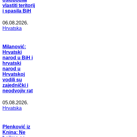
vlastiti teritorij
i spasila BiH
06.08.2026.
Hrvatska
Milanović:
Hrvatski
narod u BiH i
hrvatski
narod u
Hrvatskoj
vodili su
zajednički i
neodvojiv rat
05.08.2026.
Hrvatska
Plenković iz
Knina: Ne