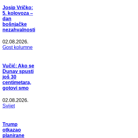
Josip Vričko:
5. kolovoza –
dan
bošnjačke
nezahvalnosti
02.08.2026.
Gost kolumne
Vučić: Ako se
Dunav spusti
još 30
centimetara,
gotovi smo
02.08.2026.
Svijet
Trump
otkazao
planirane