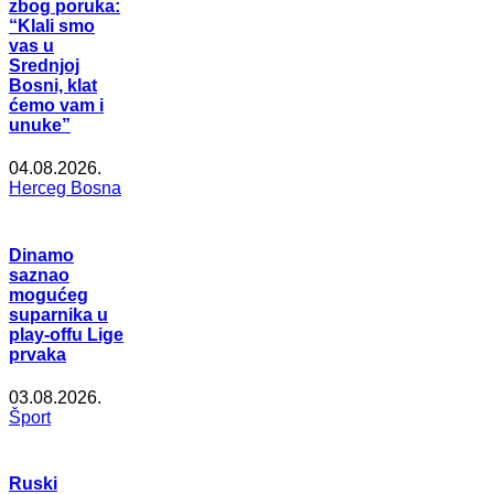
zbog poruka:
“Klali smo
vas u
Srednjoj
Bosni, klat
ćemo vam i
unuke”
04.08.2026.
Herceg Bosna
Dinamo
saznao
mogućeg
suparnika u
play-offu Lige
prvaka
03.08.2026.
Šport
Ruski