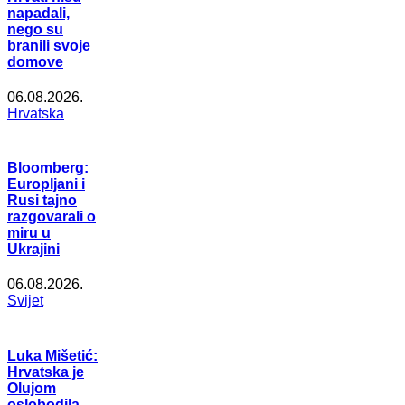
napadali,
nego su
branili svoje
domove
06.08.2026.
Hrvatska
Bloomberg:
Europljani i
Rusi tajno
razgovarali o
miru u
Ukrajini
06.08.2026.
Svijet
Luka Mišetić:
Hrvatska je
Olujom
oslobodila