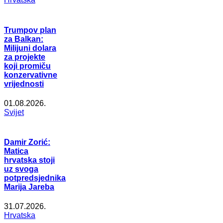
Trumpov plan
za Balkan:
Milijuni dolara
za projekte
koji promiču
konzervativne
vrijednosti
01.08.2026.
Svijet
Damir Zorić:
Matica
hrvatska stoji
uz svoga
potpredsjednika
Marija Jareba
31.07.2026.
Hrvatska