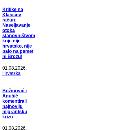
Kritike na
Klasićev
račun:
Naseljavanje
otoka
stanovništvom
koje nije
hrvatsko, nije
palo na pamet
ni Brozu!
01.08.2026.
Hrvatska
Božinović i
Anušić
komentirali
najnoviju
migrantsku
krizu
01.08.2026.