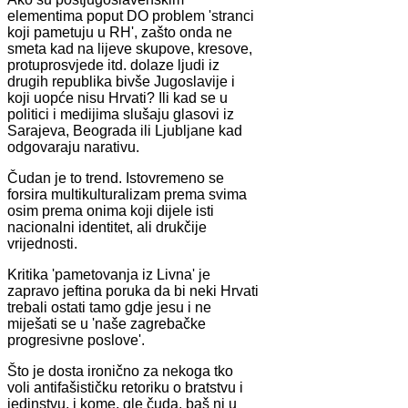
elementima poput DO problem 'stranci
koji pametuju u RH', zašto onda ne
smeta kad na lijeve skupove, kresove,
protuprosvjede itd. dolaze ljudi iz
drugih republika bivše Jugoslavije i
koji uopće nisu Hrvati? Ili kad se u
politici i medijima slušaju glasovi iz
Sarajeva, Beograda ili Ljubljane kad
odgovaraju narativu.
Čudan je to trend. Istovremeno se
forsira multikulturalizam prema svima
osim prema onima koji dijele isti
nacionalni identitet, ali drukčije
vrijednosti.
Kritika 'pametovanja iz Livna' je
zapravo jeftina poruka da bi neki Hrvati
trebali ostati tamo gdje jesu i ne
miješati se u 'naše zagrebačke
progresivne poslove'.
Što je dosta ironično za nekoga tko
voli antifašističku retoriku o bratstvu i
jedinstvu, i kome, gle čuda, baš ni u