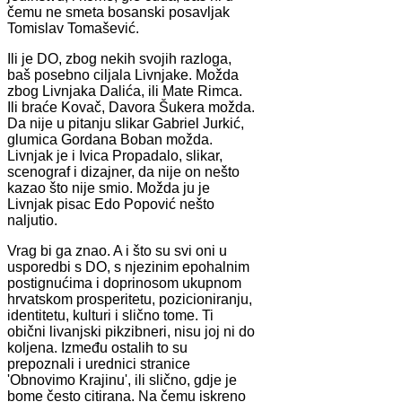
čemu ne smeta bosanski posavljak
Tomislav Tomašević.
Ili je DO, zbog nekih svojih razloga,
baš posebno ciljala Livnjake. Možda
zbog Livnjaka Dalića, ili Mate Rimca.
Ili braće Kovač, Davora Šukera možda.
Da nije u pitanju slikar Gabriel Jurkić,
glumica Gordana Boban možda.
Livnjak je i Ivica Propadalo, slikar,
scenograf i dizajner, da nije on nešto
kazao što nije smio. Možda ju je
Livnjak pisac Edo Popović nešto
naljutio.
Vrag bi ga znao. A i što su svi oni u
usporedbi s DO, s njezinim epohalnim
postignućima i doprinosom ukupnom
hrvatskom prosperitetu, pozicioniranju,
identitetu, kulturi i slično tome. Ti
obični livanjski pikzibneri, nisu joj ni do
koljena. Između ostalih to su
prepoznali i urednici stranice
'Obnovimo Krajinu', ili slično, gdje je
bome često citirana. Na čemu iskreno