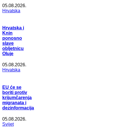
05.08.2026.
Hrvatska
Hrvatska i
Knin
ponosno
slave
obljetnicu
Oluje
05.08.2026.
Hrvatska
EU će se
boriti protiv
krijumčarenja
migranata i
dezinformacija
05.08.2026.
Svijet