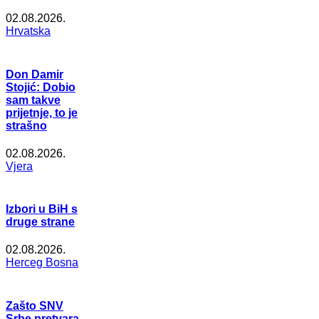
02.08.2026.
Hrvatska
Don Damir
Stojić: Dobio
sam takve
prijetnje, to je
strašno
02.08.2026.
Vjera
Izbori u BiH s
druge strane
02.08.2026.
Herceg Bosna
Zašto SNV
Srbe pretvara