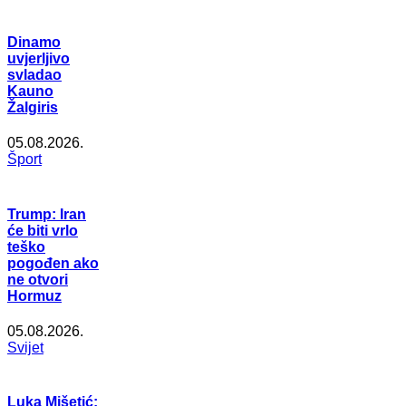
Dinamo
uvjerljivo
svladao
Kauno
Žalgiris
05.08.2026.
Šport
Trump: Iran
će biti vrlo
teško
pogođen ako
ne otvori
Hormuz
05.08.2026.
Svijet
Luka Mišetić: