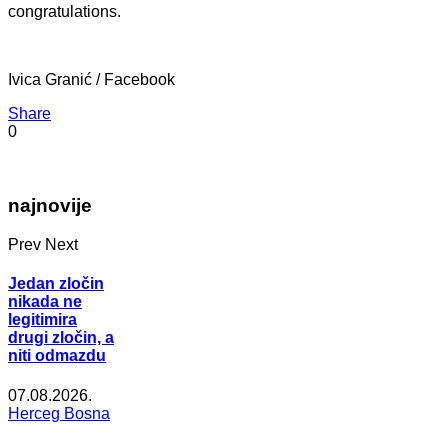
congratulations.
Ivica Granić / Facebook
Share
0
najnovije
Prev
Next
Jedan zločin
nikada ne
legitimira
drugi zločin, a
niti odmazdu
07.08.2026.
Herceg Bosna