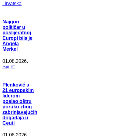
Hrvatska
Najgori
političar u
poslijeratnoj
Europi bila je
Angela
Merkel
01.08.2026.
Svijet
Plenković s
21 europskim
liderom
poslao oštru
poruku zbog
zabrinjavajućih
događaja u
Ceuti
01.08.2026.