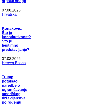
srpske snage
07.08.2026.
Hrvatska
Konaković:
Što je
konstitutivnost?
Što je
legitimno
predstavljanje?
07.08.2026.
Herceg Bosna
Trump
potpisao
naredbe o
ograničavanju
američkog
državljanstva
po rođenju