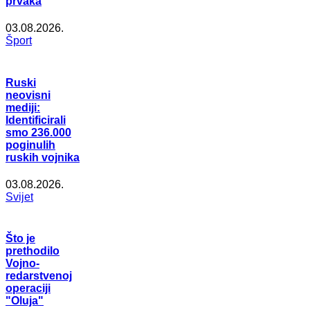
prvaka
03.08.2026.
Šport
Ruski
neovisni
mediji:
Identificirali
smo 236.000
poginulih
ruskih vojnika
03.08.2026.
Svijet
Što je
prethodilo
Vojno-
redarstvenoj
operaciji
"Oluja"