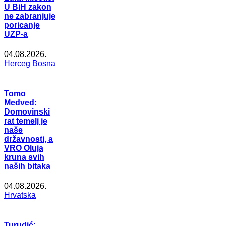
U BiH zakon
ne zabranjuje
poricanje
UZP-a
04.08.2026.
Herceg Bosna
Tomo
Medved:
Domovinski
rat temelj je
naše
državnosti, a
VRO Oluja
kruna svih
naših bitaka
04.08.2026.
Hrvatska
Turudić: