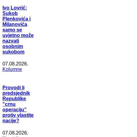
Ivo Lovrić:
Sukob
Plenkovića i
Milanovića
samo se
uvjetno može
nazvati
osobnim
sukobom
07.08.2026.
Kolumne
Provodi li
predsjednik
Republike
“crnu
operaciju”
protiv vlastite
nacije?
07.08.2026.