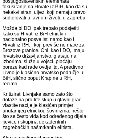
postjugoslavenskih elemenata
fokusiranje na Hrvate iz BiH, kao da su
nekakvi strani uljezi koji nemaju pravo
sudjelovati u javnom životu u Zagrebu.
Možda bi DO ipak trebalo podsjetiti
kako su Hrvati iz BiH etnički i
nacionalno posve isti narod kao i
Hrvati iz RH, i koji previše ne mare za
Brozove granice. Oni, kao i DO, imaju
hrvatsko državljanstvo, glasaju na
izborima, služe u vojsci, plaćaju
poreze kad rade ovdje itd. A predivno
Livno je klasično hrvatsko područje u
BiH, slično poput Krapine u RH,
recimo.
Kritizirati Livnjake samo zato što
dolaze na pro-life skup u glavni grad
vlastite nacije je klasičan primjer
unutarnjeg etničkog šovinizma, nešto
što se često viđa kod određenog dijela
ljevice i skupina dekadentnih
zagrebačkih našmrkanih elitista.
Ako su postjugoslavenskim