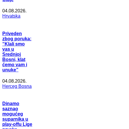
04.08.2026.
Hrvatska
Priveden
zbog poruka:
“Klali smo
vas u
Srednjoj
Bosni, klat
ćemo vam i
unuke”
04.08.2026.
Herceg Bosna
Dinamo
saznao
mogućeg
suparnika u
play-offu Lige