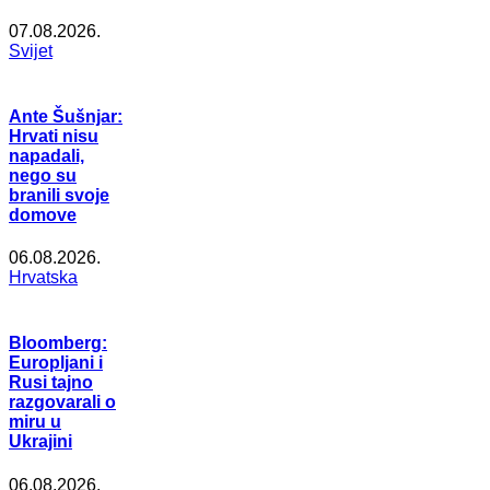
07.08.2026.
Svijet
Ante Šušnjar:
Hrvati nisu
napadali,
nego su
branili svoje
domove
06.08.2026.
Hrvatska
Bloomberg:
Europljani i
Rusi tajno
razgovarali o
miru u
Ukrajini
06.08.2026.