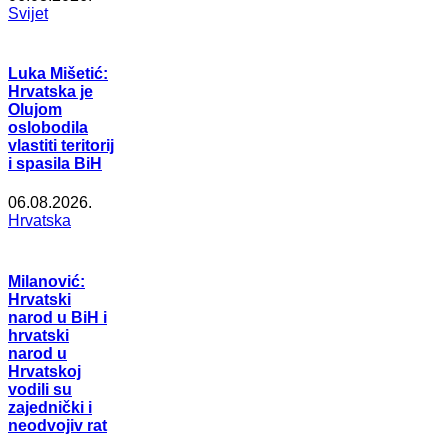
Svijet
Luka Mišetić:
Hrvatska je
Olujom
oslobodila
vlastiti teritorij
i spasila BiH
06.08.2026.
Hrvatska
Milanović:
Hrvatski
narod u BiH i
hrvatski
narod u
Hrvatskoj
vodili su
zajednički i
neodvojiv rat