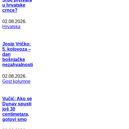
u hrvatske
crnce?
02.08.2026.
Hrvatska
Josip Vričko:
5. kolovoza –
dan
bošnjačke
nezahvalnosti
02.08.2026.
Gost kolumne
Vučić: Ako se
Dunav spusti
još 30
centimetara,
gotovi smo