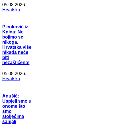
05.08.2026.
Hrvatska
Plenković iz
Knina: Ne
bojimo se
nikoga,
Hrvatska više
nikada neće
biti
nezaštićena!
05.08.2026.
Hrvatska
Anušić:
Uspjeli smo u
onome što
smo
stoljećima
sanjali