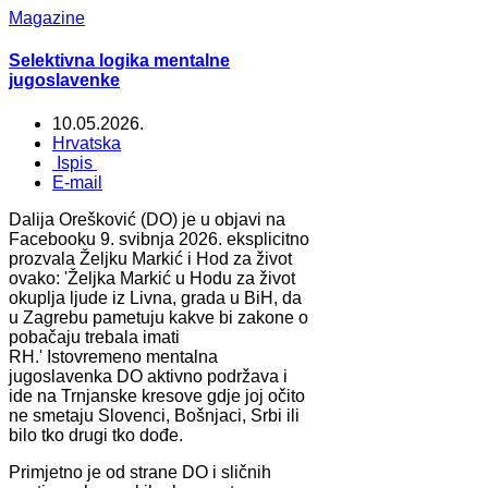
Magazine
Selektivna logika mentalne
jugoslavenke
10.05.2026.
Hrvatska
Ispis
E-mail
Dalija Orešković (DO) je u objavi na
Facebooku 9. svibnja 2026. eksplicitno
prozvala Željku Markić i Hod za život
ovako: 'Željka Markić u Hodu za život
okuplja ljude iz Livna, grada u BiH, da
u Zagrebu pametuju kakve bi zakone o
pobačaju trebala imati
RH.' Istovremeno mentalna
jugoslavenka DO aktivno podržava i
ide na Trnjanske kresove gdje joj očito
ne smetaju Slovenci, Bošnjaci, Srbi ili
bilo tko drugi tko dođe.
Primjetno je od strane DO i sličnih