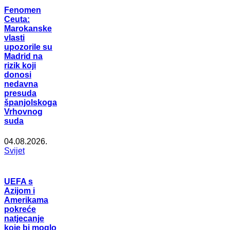
Fenomen
Ceuta:
Marokanske
vlasti
upozorile su
Madrid na
rizik koji
donosi
nedavna
presuda
španjolskoga
Vrhovnog
suda
04.08.2026.
Svijet
UEFA s
Azijom i
Amerikama
pokreće
natjecanje
koje bi moglo