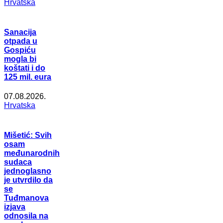
Hrvatska
Sanacija
otpada u
Gospiću
mogla bi
koštati i do
125 mil. eura
07.08.2026.
Hrvatska
Mišetić: Svih
osam
međunarodnih
sudaca
jednoglasno
je utvrdilo da
se
Tuđmanova
izjava
odnosila na