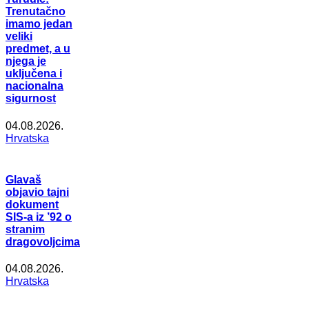
Trenutačno
imamo jedan
veliki
predmet, a u
njega je
uključena i
nacionalna
sigurnost
04.08.2026.
Hrvatska
Glavaš
objavio tajni
dokument
SIS-a iz ’92 o
stranim
dragovoljcima
04.08.2026.
Hrvatska