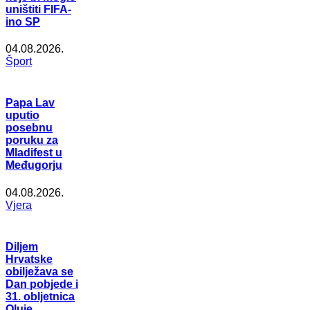
uništiti FIFA-
ino SP
04.08.2026.
Šport
Papa Lav
uputio
posebnu
poruku za
Mladifest u
Međugorju
04.08.2026.
Vjera
Diljem
Hrvatske
obilježava se
Dan pobjede i
31. obljetnica
Oluje