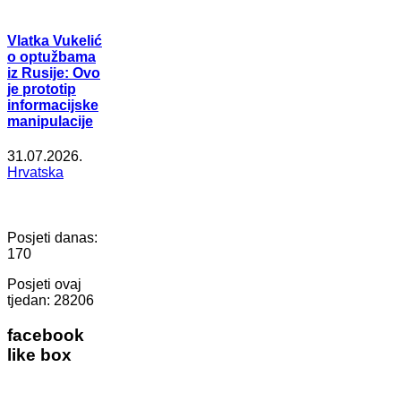
Vlatka Vukelić
o optužbama
iz Rusije: Ovo
je prototip
informacijske
manipulacije
31.07.2026.
Hrvatska
Posjeti danas:
170
Posjeti ovaj
tjedan:
28206
facebook
like box