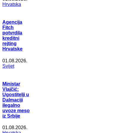
Hrvatska
Agencija
Fitch
potvrdila
kreditni
rejting
Hrvatske
01.08.2026.
Svijet
Ministar
Vlajčić:
Ugostitelji u
Dalmaciji
ilegalno
uvoze meso
iz Srbije
01.08.2026.
Hrvatska