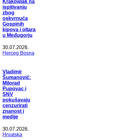
Krakowiak na
ispitivanju
zbog
oskvrnuća
Gospinih
kipova i oltara
u Međugorju
30.07.2026.
Herceg Bosna
Vladimir
Šumanović:
Milorad
Pupovac i
SNV
pokušavaju
cenzurirati
znanost i
medije
30.07.2026.
Hrvatska