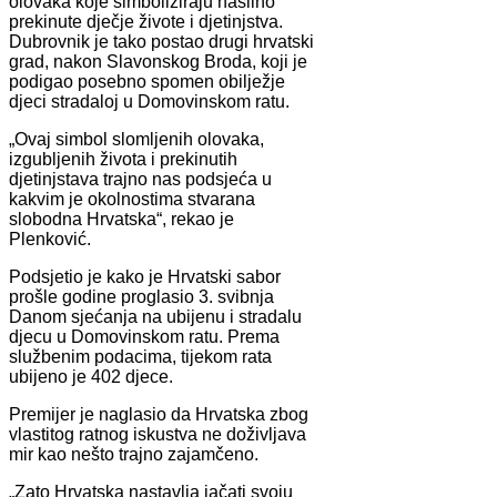
olovaka koje simboliziraju nasilno
prekinute dječje živote i djetinjstva.
Dubrovnik je tako postao drugi hrvatski
grad, nakon Slavonskog Broda, koji je
podigao posebno spomen obilježje
djeci stradaloj u Domovinskom ratu.
„Ovaj simbol slomljenih olovaka,
izgubljenih života i prekinutih
djetinjstava trajno nas podsjeća u
kakvim je okolnostima stvarana
slobodna Hrvatska“, rekao je
Plenković.
Podsjetio je kako je Hrvatski sabor
prošle godine proglasio 3. svibnja
Danom sjećanja na ubijenu i stradalu
djecu u Domovinskom ratu. Prema
službenim podacima, tijekom rata
ubijeno je 402 djece.
Premijer je naglasio da Hrvatska zbog
vlastitog ratnog iskustva ne doživljava
mir kao nešto trajno zajamčeno.
„Zato Hrvatska nastavlja jačati svoju