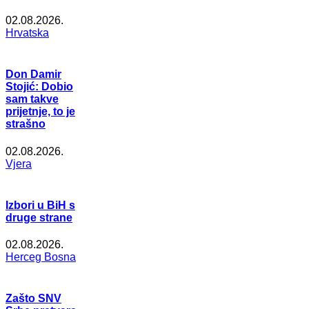
02.08.2026.
Hrvatska
Don Damir
Stojić: Dobio
sam takve
prijetnje, to je
strašno
02.08.2026.
Vjera
Izbori u BiH s
druge strane
02.08.2026.
Herceg Bosna
Zašto SNV