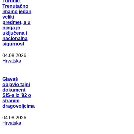
Turudić:
Trenutačno
imamo jedan
veliki
predmet, a u
njega je
uključena i
nacionalna
sigurnost
04.08.2026.
Hrvatska
Glavaš
objavio tajni
dokument
SIS-a iz ’92 o
stranim
dragovoljcima
04.08.2026.
Hrvatska