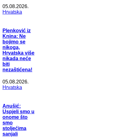
05.08.2026.
Hrvatska
Plenković iz
Knina: Ne
bojimo se
nikoga,
Hrvatska više
nikada neće
biti
nezaštićena!
05.08.2026.
Hrvatska
Anušić:
Uspjeli smo u
onome što
smo
stoljećima
sanjali