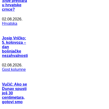
Srbe pretvara
u hrvatske
crnce?
02.08.2026.
Hrvatska
Josip Vričko:
5. kolovoza –
dan
bošnjačke
nezahvalnosti
02.08.2026.
Gost kolumne
Vučić: Ako se
Dunav spusti
još 30
centimetara,
gotovi smo