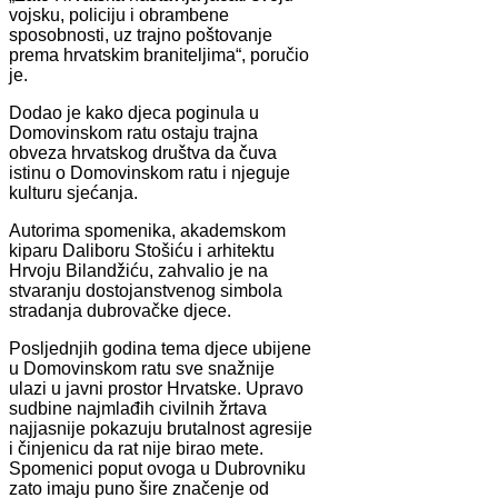
vojsku, policiju i obrambene
sposobnosti, uz trajno poštovanje
prema hrvatskim braniteljima“, poručio
je.
Dodao je kako djeca poginula u
Domovinskom ratu ostaju trajna
obveza hrvatskog društva da čuva
istinu o Domovinskom ratu i njeguje
kulturu sjećanja.
Autorima spomenika, akademskom
kiparu Daliboru Stošiću i arhitektu
Hrvoju Bilandžiću, zahvalio je na
stvaranju dostojanstvenog simbola
stradanja dubrovačke djece.
Posljednjih godina tema djece ubijene
u Domovinskom ratu sve snažnije
ulazi u javni prostor Hrvatske. Upravo
sudbine najmlađih civilnih žrtava
najjasnije pokazuju brutalnost agresije
i činjenicu da rat nije birao mete.
Spomenici poput ovoga u Dubrovniku
zato imaju puno šire značenje od