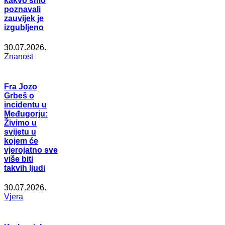
kakvo smo
poznavali
zauvijek je
izgubljeno
30.07.2026.
Znanost
Fra Jozo
Grbeš o
incidentu u
Međugorju:
Živimo u
svijetu u
kojem će
vjerojatno sve
više biti
takvih ljudi
30.07.2026.
Vjera