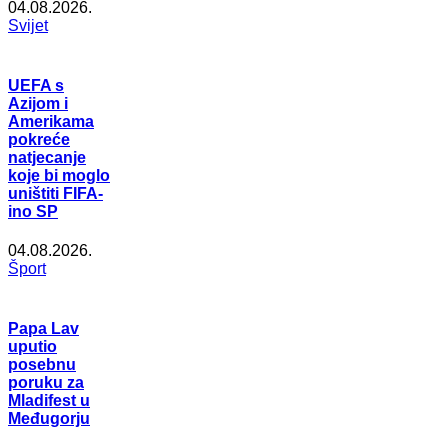
04.08.2026.
Svijet
UEFA s
Azijom i
Amerikama
pokreće
natjecanje
koje bi moglo
uništiti FIFA-
ino SP
04.08.2026.
Šport
Papa Lav
uputio
posebnu
poruku za
Mladifest u
Međugorju