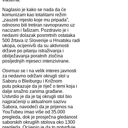
Naglasio je kako se nada da će
komunizam kao totalitarni režim
„zauzeti mjesto koje mu pripada”,
odnosno biti tretiran ravnopravno uz
nacizam i fašizam. Pozdravio je i
nedavni dolazak posmrtnih ostataka
500 žrtava iz Slovenije u Hrvatsku radi
ukopa, ocijenivši da su aktivnosti
države po pitanju istraživanja i
obilježavanja poratnih zločina
posljednjih mjeseci intenzivirane.
Osvrnuo se i na velik interes javnosti
za nedavno održani okrugli stol u
Saboru o Bleiburgu i Križnom
putu pokazuje da je riječ o temi koja i
dalje snažno zanima građane.
Ustvrdio je da je taj okrugli stol bio
najpraćeniji u aktualnom sazivu
Sabora, navodeći da je prijenos na
YouTubeu imao više od 35.000
pregleda, dok je prosječna gledanost
saborskih okruglih stolova oko 1300
pregleda. Ocijenio je da to potvrđuje