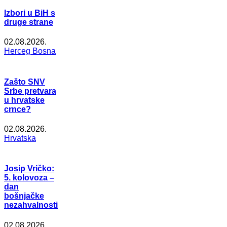
Izbori u BiH s
druge strane
02.08.2026.
Herceg Bosna
Zašto SNV
Srbe pretvara
u hrvatske
crnce?
02.08.2026.
Hrvatska
Josip Vričko:
5. kolovoza –
dan
bošnjačke
nezahvalnosti
02.08.2026.