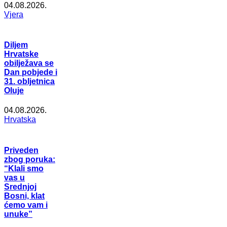
04.08.2026.
Vjera
Diljem
Hrvatske
obilježava se
Dan pobjede i
31. obljetnica
Oluje
04.08.2026.
Hrvatska
Priveden
zbog poruka:
“Klali smo
vas u
Srednjoj
Bosni, klat
ćemo vam i
unuke”