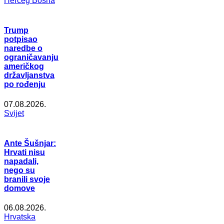
Herceg Bosna
Trump
potpisao
naredbe o
ograničavanju
američkog
državljanstva
po rođenju
07.08.2026.
Svijet
Ante Šušnjar:
Hrvati nisu
napadali,
nego su
branili svoje
domove
06.08.2026.
Hrvatska