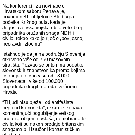
Na konferenciji za novinare u
Hrvatskom saboru Penava je,
povodom 81. obljetnice Bleiburga i
početka Križnog puta, kada je
Jugoslavenska vojska ubila velik broj
pripadnika oružanih snaga NDH i
civila, rekao kako je riječ o „povijesnoj
nepravdi i zločinu”.
Istaknuo je da je na području Slovenije
otkriveno više od 750 masovnih
stratišta. Pozvao se pritom na podatke
slovenskih znanstvenika prema kojima
je ondje ubijeno više od 18.000
Slovenaca i više od 100.000
pripadnika drugih naroda, većinom
Hrvata.
“Ti ljudi nisu bježali od antifašista,
nego od komunista”, rekao je Penava
komentirajući pogubljenje velikog
broja zarobljenih ustaša, domobrana te
civila koji su nakon predaje britanskim
snagama bili izručeni komunističkim
vlastima.