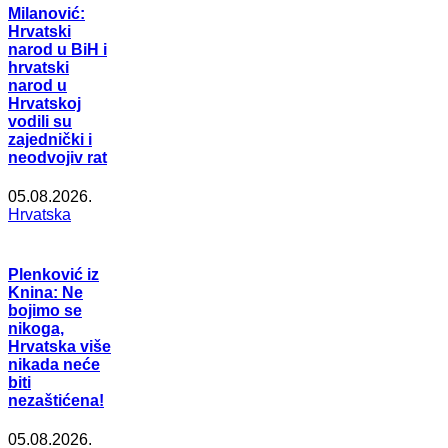
Milanović:
Hrvatski
narod u BiH i
hrvatski
narod u
Hrvatskoj
vodili su
zajednički i
neodvojiv rat
05.08.2026.
Hrvatska
Plenković iz
Knina: Ne
bojimo se
nikoga,
Hrvatska više
nikada neće
biti
nezaštićena!
05.08.2026.