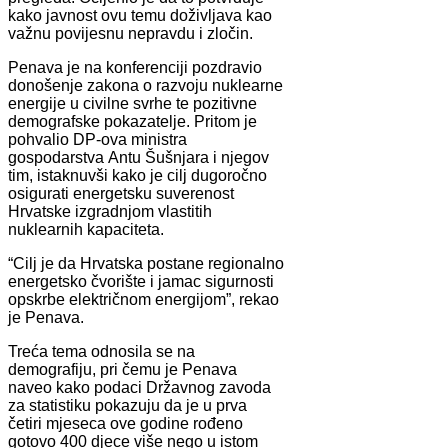
kako javnost ovu temu doživljava kao
važnu povijesnu nepravdu i zločin.
Penava je na konferenciji pozdravio
donošenje zakona o razvoju nuklearne
energije u civilne svrhe te pozitivne
demografske pokazatelje. Pritom je
pohvalio DP-ova ministra
gospodarstva Antu Šušnjara i njegov
tim, istaknuvši kako je cilj dugoročno
osigurati energetsku suverenost
Hrvatske izgradnjom vlastitih
nuklearnih kapaciteta.
“Cilj je da Hrvatska postane regionalno
energetsko čvorište i jamac sigurnosti
opskrbe električnom energijom”, rekao
je Penava.
Treća tema odnosila se na
demografiju, pri čemu je Penava
naveo kako podaci Državnog zavoda
za statistiku pokazuju da je u prva
četiri mjeseca ove godine rođeno
gotovo 400 djece više nego u istom