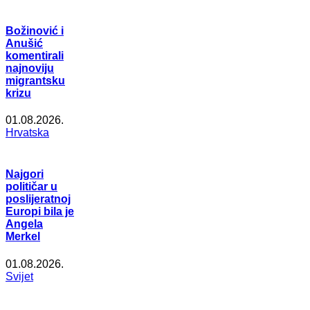
Božinović i
Anušić
komentirali
najnoviju
migrantsku
krizu
01.08.2026.
Hrvatska
Najgori
političar u
poslijeratnoj
Europi bila je
Angela
Merkel
01.08.2026.
Svijet