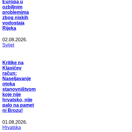
Europa u
ozbiljnim
problemima
zbog niskih
vodostaja
Rijeka
02.08.2026.
Svijet
Kritike na
Klasićev
račun:
Naseljavanje
otoka
stanovništvom
koje nije
hrvatsko, nije
palo na pamet
ni Brozu!
01.08.2026.
Hrvatska