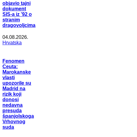
objavio tajni
dokument
SIS-a iz ’92 o
stranim
dragovoljcima
04.08.2026.
Hrvatska
Fenomen
Ceuta:
Marokanske
vlasti
upozorile su
Madrid na
rizik koji
donosi
nedavna
presuda
španjolskoga
Vrhovnog
suda