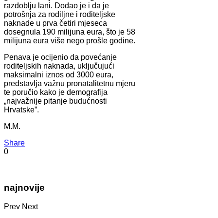
razdoblju lani. Dodao je i da je
potrošnja za rodiljne i roditeljske
naknade u prva četiri mjeseca
dosegnula 190 milijuna eura, što je 58
milijuna eura više nego prošle godine.
Penava je ocijenio da povećanje
roditeljskih naknada, uključujući
maksimalni iznos od 3000 eura,
predstavlja važnu pronatalitetnu mjeru
te poručio kako je demografija
„najvažnije pitanje budućnosti
Hrvatske”.
M.M.
Share
0
najnovije
Prev
Next