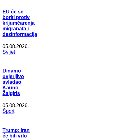
EU će se
boriti protiv
krijumčarenja
migranata i
dezinformacija
05.08.2026.
Svijet
Dinamo
uvjerljivo
svladao
Kauno
Žalgiris
05.08.2026.
Šport
Trump: Iran
će biti vrlo