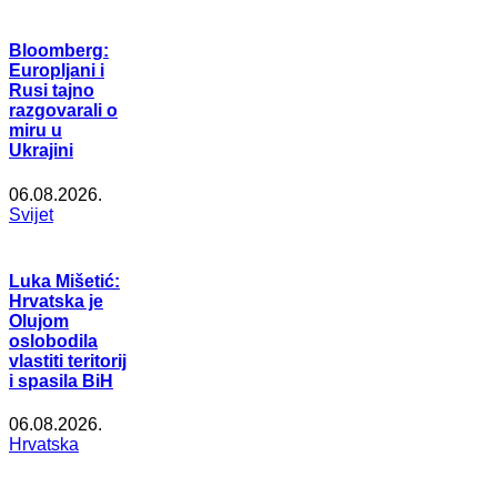
Bloomberg:
Europljani i
Rusi tajno
razgovarali o
miru u
Ukrajini
06.08.2026.
Svijet
Luka Mišetić:
Hrvatska je
Olujom
oslobodila
vlastiti teritorij
i spasila BiH
06.08.2026.
Hrvatska