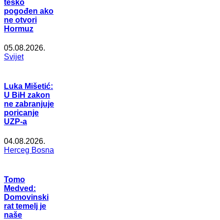
teško
pogođen ako
ne otvori
Hormuz
05.08.2026.
Svijet
Luka Mišetić:
U BiH zakon
ne zabranjuje
poricanje
UZP-a
04.08.2026.
Herceg Bosna
Tomo
Medved:
Domovinski
rat temelj je
naše