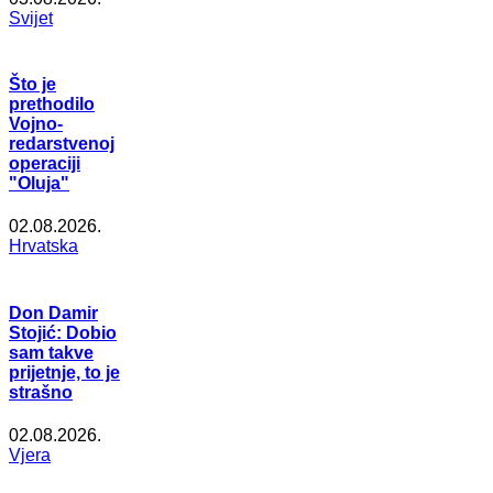
Svijet
Što je
prethodilo
Vojno-
redarstvenoj
operaciji
"Oluja"
02.08.2026.
Hrvatska
Don Damir
Stojić: Dobio
sam takve
prijetnje, to je
strašno
02.08.2026.
Vjera