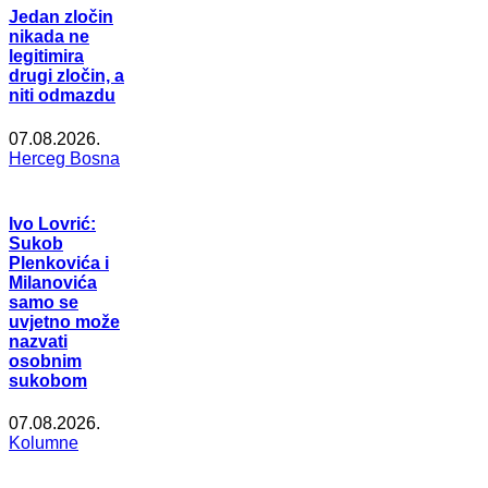
Jedan zločin
nikada ne
legitimira
drugi zločin, a
niti odmazdu
07.08.2026.
Herceg Bosna
Ivo Lovrić:
Sukob
Plenkovića i
Milanovića
samo se
uvjetno može
nazvati
osobnim
sukobom
07.08.2026.
Kolumne