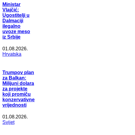
Ministar
Vlajčić:
Ugostitelji u
Dalmaciji
ilegalno
uvoze meso
iz Srbije
01.08.2026.
Hrvatska
Trumpov plan
za Balkan:
Milijuni dolara
za projekte
koji promiču
konzervativne
vrijednosti
01.08.2026.
Svijet