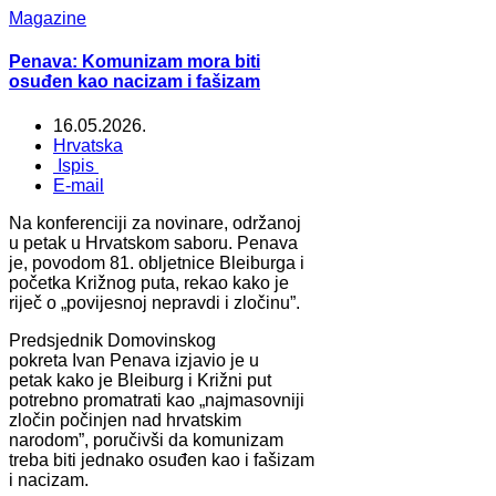
Magazine
Penava: Komunizam mora biti
osuđen kao nacizam i fašizam
16.05.2026.
Hrvatska
Ispis
E-mail
Na konferenciji za novinare, održanoj
u petak u Hrvatskom saboru. Penava
je, povodom 81. obljetnice Bleiburga i
početka Križnog puta, rekao kako je
riječ o „povijesnoj nepravdi i zločinu”.
Predsjednik Domovinskog
pokreta Ivan Penava izjavio je u
petak kako je Bleiburg i Križni put
potrebno promatrati kao „najmasovniji
zločin počinjen nad hrvatskim
narodom”, poručivši da komunizam
treba biti jednako osuđen kao i fašizam
i nacizam.