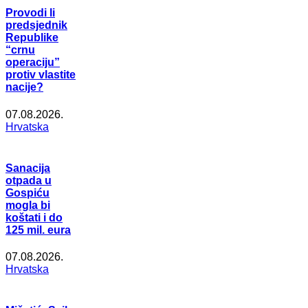
Provodi li
predsjednik
Republike
“crnu
operaciju”
protiv vlastite
nacije?
07.08.2026.
Hrvatska
Sanacija
otpada u
Gospiću
mogla bi
koštati i do
125 mil. eura
07.08.2026.
Hrvatska