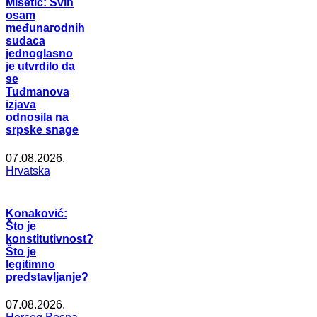
Mišetić: Svih
osam
međunarodnih
sudaca
jednoglasno
je utvrdilo da
se
Tuđmanova
izjava
odnosila na
srpske snage
07.08.2026.
Hrvatska
Konaković:
Što je
konstitutivnost?
Što je
legitimno
predstavljanje?
07.08.2026.