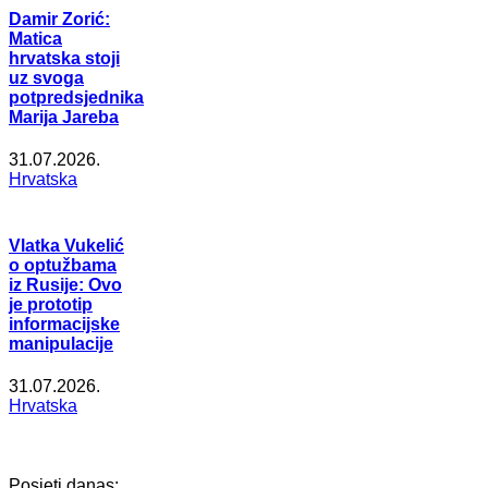
Damir Zorić:
Matica
hrvatska stoji
uz svoga
potpredsjednika
Marija Jareba
31.07.2026.
Hrvatska
Vlatka Vukelić
o optužbama
iz Rusije: Ovo
je prototip
informacijske
manipulacije
31.07.2026.
Hrvatska
Posjeti danas: