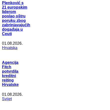
Plenković s
21 europskim
liderom
poslao oštru
poruku zbog
zabrinjavajućih
događaja u
Ceuti
01.08.2026.
Hrvatska
Agencija
Fitch
potvrdila
kreditni
rejting
Hrvatske
01.08.2026.
Svijet