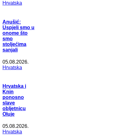
Hrvatska
Anušić:
Uspjeli smo u
onome što
smo
stoljećima
sanjali
05.08.2026.
Hrvatska
Hrvatska i
Knin
ponosno
slave
obljetnicu
Oluje
05.08.2026.
Hrvatska