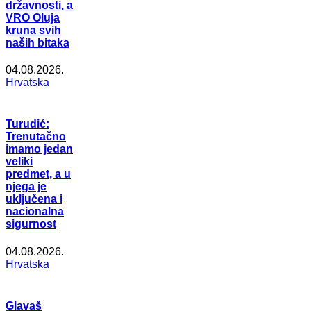
državnosti, a
VRO Oluja
kruna svih
naših bitaka
04.08.2026.
Hrvatska
Turudić:
Trenutačno
imamo jedan
veliki
predmet, a u
njega je
uključena i
nacionalna
sigurnost
04.08.2026.
Hrvatska
Glavaš