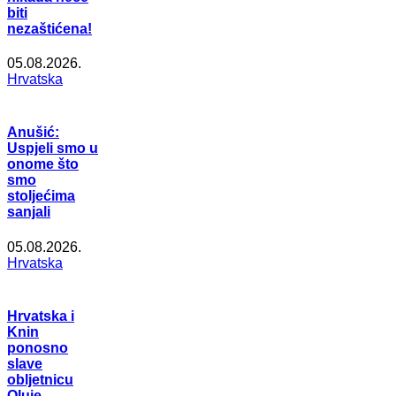
biti
nezaštićena!
05.08.2026.
Hrvatska
Anušić:
Uspjeli smo u
onome što
smo
stoljećima
sanjali
05.08.2026.
Hrvatska
Hrvatska i
Knin
ponosno
slave
obljetnicu
Oluje