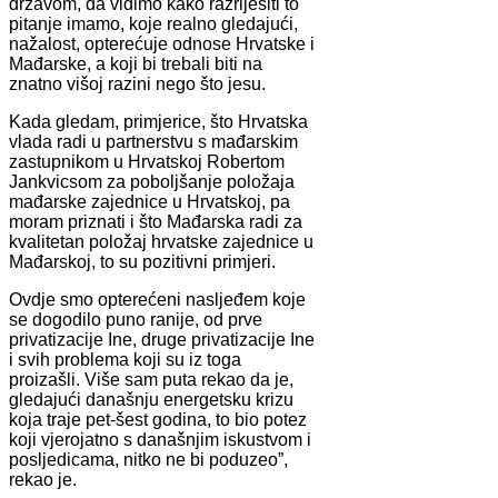
državom, da vidimo kako razriješiti to
pitanje imamo, koje realno gledajući,
nažalost, opterećuje odnose Hrvatske i
Mađarske, a koji bi trebali biti na
znatno višoj razini nego što jesu.
Kada gledam, primjerice, što Hrvatska
vlada radi u partnerstvu s mađarskim
zastupnikom u Hrvatskoj Robertom
Jankvicsom za poboljšanje položaja
mađarske zajednice u Hrvatskoj, pa
moram priznati i što Mađarska radi za
kvalitetan položaj hrvatske zajednice u
Mađarskoj, to su pozitivni primjeri.
Ovdje smo opterećeni nasljeđem koje
se dogodilo puno ranije, od prve
privatizacije Ine, druge privatizacije Ine
i svih problema koji su iz toga
proizašli. Više sam puta rekao da je,
gledajući današnju energetsku krizu
koja traje pet-šest godina, to bio potez
koji vjerojatno s današnjim iskustvom i
posljedicama, nitko ne bi poduzeo”,
rekao je.