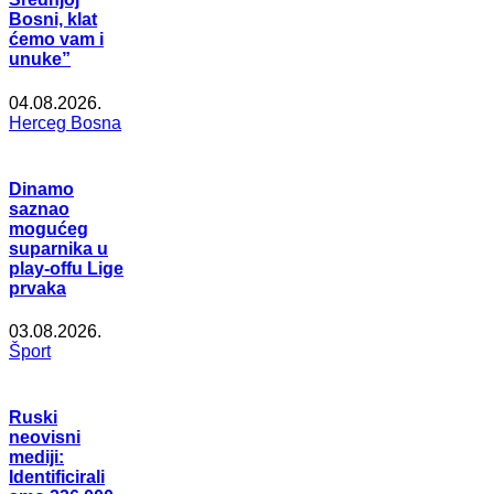
Bosni, klat
ćemo vam i
unuke”
04.08.2026.
Herceg Bosna
Dinamo
saznao
mogućeg
suparnika u
play-offu Lige
prvaka
03.08.2026.
Šport
Ruski
neovisni
mediji:
Identificirali