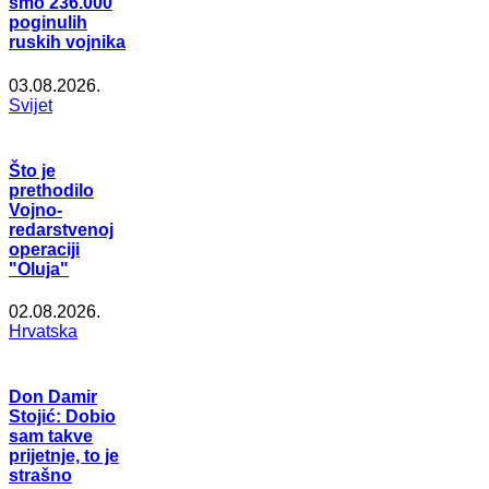
smo 236.000
poginulih
ruskih vojnika
03.08.2026.
Svijet
Što je
prethodilo
Vojno-
redarstvenoj
operaciji
"Oluja"
02.08.2026.
Hrvatska
Don Damir
Stojić: Dobio
sam takve
prijetnje, to je
strašno