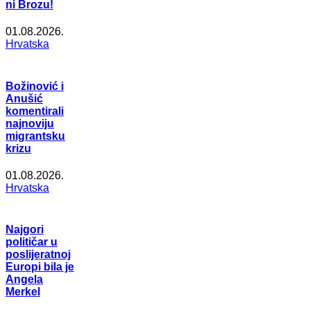
ni Brozu!
01.08.2026.
Hrvatska
Božinović i
Anušić
komentirali
najnoviju
migrantsku
krizu
01.08.2026.
Hrvatska
Najgori
političar u
poslijeratnoj
Europi bila je
Angela
Merkel