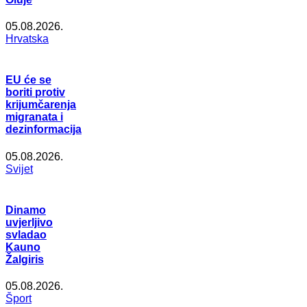
05.08.2026.
Hrvatska
EU će se
boriti protiv
krijumčarenja
migranata i
dezinformacija
05.08.2026.
Svijet
Dinamo
uvjerljivo
svladao
Kauno
Žalgiris
05.08.2026.
Šport