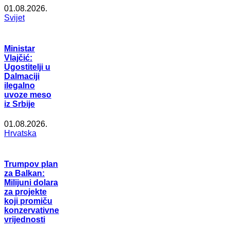
01.08.2026.
Svijet
Ministar
Vlajčić:
Ugostitelji u
Dalmaciji
ilegalno
uvoze meso
iz Srbije
01.08.2026.
Hrvatska
Trumpov plan
za Balkan:
Milijuni dolara
za projekte
koji promiču
konzervativne
vrijednosti