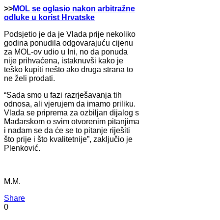
>>
MOL se oglasio nakon arbitražne
odluke u korist Hrvatske
Podsjetio je da je Vlada prije nekoliko
godina ponudila odgovarajuću cijenu
za MOL-ov udio u Ini, no da ponuda
nije prihvaćena, istaknuvši kako je
teško kupiti nešto ako druga strana to
ne želi prodati.
“Sada smo u fazi razrješavanja tih
odnosa, ali vjerujem da imamo priliku.
Vlada se priprema za ozbiljan dijalog s
Mađarskom o svim otvorenim pitanjima
i nadam se da će se to pitanje riješiti
što prije i što kvalitetnije”, zaključio je
Plenković.
M.M.
Share
0