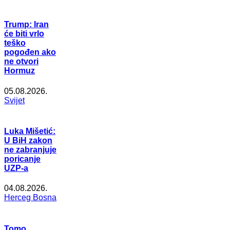
Trump: Iran
će biti vrlo
teško
pogođen ako
ne otvori
Hormuz
05.08.2026.
Svijet
Luka Mišetić:
U BiH zakon
ne zabranjuje
poricanje
UZP-a
04.08.2026.
Herceg Bosna
Tomo