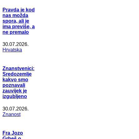
Pravda je kod
nas možda
spora, ali je
ima previše, a
ne premalo
30.07.2026.
Hrvatska
Znanstvenici:
Sredozemlje
kakvo smo
poznavali
zauvijek je
izgubljeno
30.07.2026.
Znanost
Fra Jozo
Grbeš o