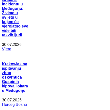
incidentu u
Međugorju:
Živimo u
svijetu u
kojem će
vjerojatno sve
više biti
takvih ljudi
30.07.2026.
Vjera
Krakowiak na
ispitivanju
zbog
oskvrnuća
Gospinih
kipova i oltara
u Međugorju
30.07.2026.
Herceg Bosna