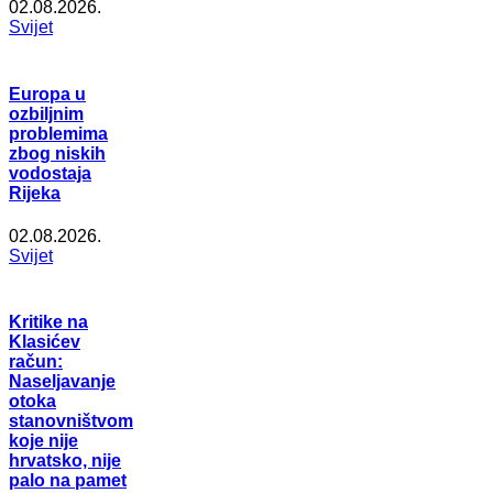
02.08.2026.
Svijet
Europa u
ozbiljnim
problemima
zbog niskih
vodostaja
Rijeka
02.08.2026.
Svijet
Kritike na
Klasićev
račun:
Naseljavanje
otoka
stanovništvom
koje nije
hrvatsko, nije
palo na pamet