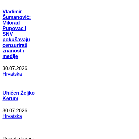
Vladimir
Šumanović:
Milorad
Pupovac i
SNV
pokušavaju
cenzurirati
znanost i
medije
30.07.2026.
Hrvatska
Uhićen Željko
Kerum
30.07.2026.
Hrvatska
Posjeti danas: