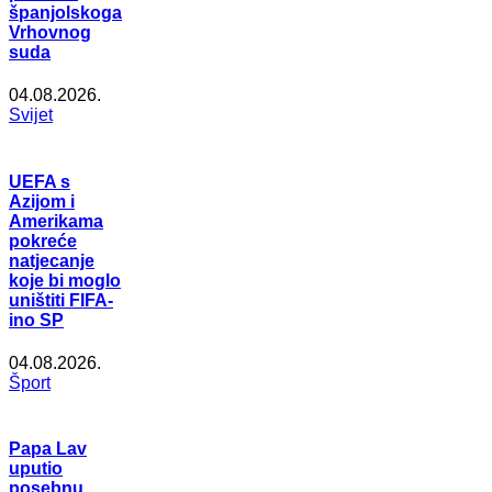
španjolskoga
Vrhovnog
suda
04.08.2026.
Svijet
UEFA s
Azijom i
Amerikama
pokreće
natjecanje
koje bi moglo
uništiti FIFA-
ino SP
04.08.2026.
Šport
Papa Lav
uputio
posebnu