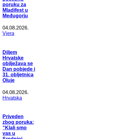
poruku za
Mladifest u
Međugorju
04.08.2026.
Vjera
Diljem
Hrvatske
obilježava se
Dan pobjede i
31. obljetnica
Oluje
04.08.2026.
Hrvatska
Priveden
zbog poruka:
“Klali smo
vas u
Srednjoj