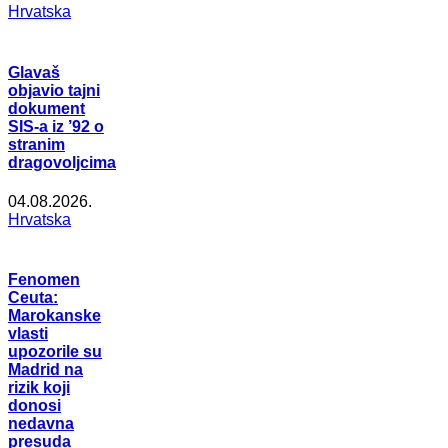
Hrvatska
Glavaš
objavio tajni
dokument
SIS-a iz ’92 o
stranim
dragovoljcima
04.08.2026.
Hrvatska
Fenomen
Ceuta:
Marokanske
vlasti
upozorile su
Madrid na
rizik koji
donosi
nedavna
presuda