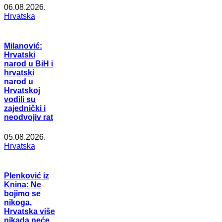
06.08.2026.
Hrvatska
Milanović:
Hrvatski
narod u BiH i
hrvatski
narod u
Hrvatskoj
vodili su
zajednički i
neodvojiv rat
05.08.2026.
Hrvatska
Plenković iz
Knina: Ne
bojimo se
nikoga,
Hrvatska više
nikada neće