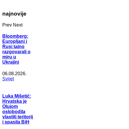
najnovije
Prev
Next
Bloomberg:
Europljani i
Rusi tajno
razgovarali o
miru u
Ukrajini
06.08.2026.
Svijet
Luka Mišetić:
Hrvatska je
Olujom
oslobodila
vlastiti teritorij
i spasila BiH