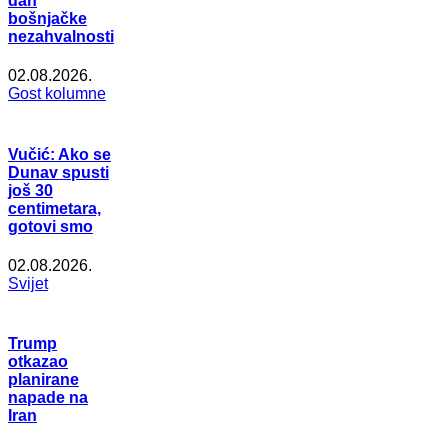
dan
bošnjačke
nezahvalnosti
02.08.2026.
Gost kolumne
Vučić: Ako se
Dunav spusti
još 30
centimetara,
gotovi smo
02.08.2026.
Svijet
Trump
otkazao
planirane
napade na
Iran