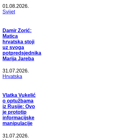
01.08.2026.
Svijet
Damir Zorić:
Matica
hrvatska stoji
uz svoga
potpredsjednika
Marija Jareba
31.07.2026.
Hrvatska
Vlatka Vukelić
o optužbama
iz Rusije: Ovo
je prototip
informacijske
manipulacije
31.07.2026.