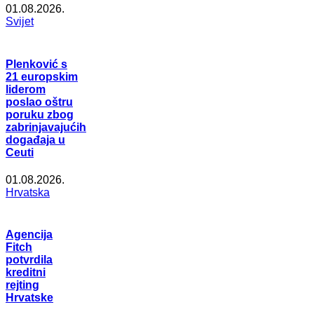
01.08.2026.
Svijet
Plenković s
21 europskim
liderom
poslao oštru
poruku zbog
zabrinjavajućih
događaja u
Ceuti
01.08.2026.
Hrvatska
Agencija
Fitch
potvrdila
kreditni
rejting
Hrvatske