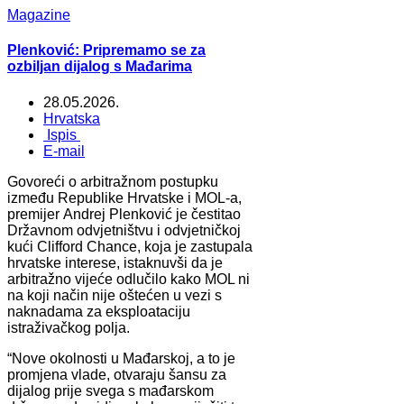
Magazine
Plenković: Pripremamo se za
ozbiljan dijalog s Mađarima
28.05.2026.
Hrvatska
Ispis
E-mail
Govoreći o arbitražnom postupku
između Republike Hrvatske i MOL-a,
premijer Andrej Plenković je čestitao
Državnom odvjetništvu i odvjetničkoj
kući Clifford Chance, koja je zastupala
hrvatske interese, istaknuvši da je
arbitražno vijeće odlučilo kako MOL ni
na koji način nije oštećen u vezi s
naknadama za eksploataciju
istraživačkog polja.
“Nove okolnosti u Mađarskoj, a to je
promjena vlade, otvaraju šansu za
dijalog prije svega s mađarskom