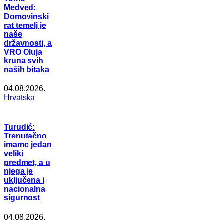
Medved:
Domovinski
rat temelj je
naše
državnosti, a
VRO Oluja
kruna svih
naših bitaka
04.08.2026.
Hrvatska
Turudić:
Trenutačno
imamo jedan
veliki
predmet, a u
njega je
uključena i
nacionalna
sigurnost
04.08.2026.