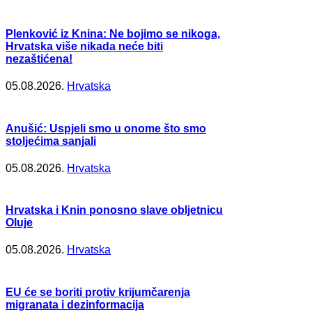
Plenković iz Knina: Ne bojimo se nikoga,
Hrvatska više nikada neće biti
nezaštićena!
05.08.2026.
Hrvatska
Anušić: Uspjeli smo u onome što smo
stoljećima sanjali
05.08.2026.
Hrvatska
Hrvatska i Knin ponosno slave obljetnicu
Oluje
05.08.2026.
Hrvatska
EU će se boriti protiv krijumčarenja
migranata i dezinformacija