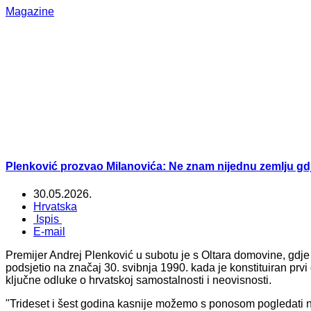
Magazine
Plenković prozvao Milanovića: Ne znam nijednu zemlju gdj
30.05.2026.
Hrvatska
Ispis
E-mail
Premijer Andrej Plenković u subotu je s Oltara domovine, gdje 
podsjetio na značaj 30. svibnja 1990. kada je konstituiran prvi
ključne odluke o hrvatskoj samostalnosti i neovisnosti.
"Trideset i šest godina kasnije možemo s ponosom pogledati na