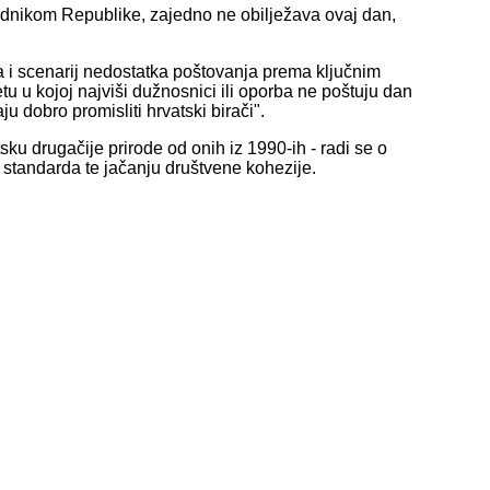
sjednikom Republike, zajedno ne obilježava ovaj dan,
va i scenarij nedostatka poštovanja prema ključnim
u u kojoj najviši dužnosnici ili oporba ne poštuju dan
u dobro promisliti hrvatski birači".
ku drugačije prirode od onih iz 1990-ih - radi se o
g standarda te jačanju društvene kohezije.