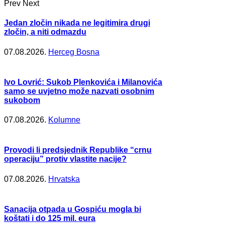
Prev
Next
Jedan zločin nikada ne legitimira drugi
zločin, a niti odmazdu
07.08.2026.
Herceg Bosna
Ivo Lovrić: Sukob Plenkovića i Milanovića
samo se uvjetno može nazvati osobnim
sukobom
07.08.2026.
Kolumne
Provodi li predsjednik Republike “crnu
operaciju” protiv vlastite nacije?
07.08.2026.
Hrvatska
Sanacija otpada u Gospiću mogla bi
koštati i do 125 mil. eura