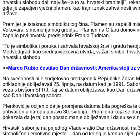
hrvatsku slobodu dali najviše - a to su hrvatski branitelji", 
gdje je zapaljen vječni plamen, kao trajni znak zahvalnosti svi
države.
Premijer je istaknuo simboliku tog čina. Plamen su zapalili mla
Vukovara, s memorijalnog groblja. Plamen na Oltaru domovine g
zapalio prvi hrvatski predsjednik Franjo Tuđman.
"To je simbolika i poruka i zahvala hrvatskoj žrtvi i gradu hero
Medvedgrad, kao srednjovjekovna utvrda, važan simbol hrvatske
hrvatsku slobodu.
>>
Marco Rubio čestitao Dan državnosti: Amerika stoji uz 
Na svečanosti nije sudjelovao predsjednik Republike Zoran Mil
prikladnije obilježavati 25. lipnja, na datum kad je 1991. Sabo
veza s bivšom SFRJ. Taj se datum obilježavao kao Dan državno
kao Dan Hrvatskog sabora.
Plenković je ocijenio da je promjena datuma bila pogreška te 
prihvaćen u narodu upravo 30. svibnja. "Promjena koja se dogodi
pokazala da je taj dan postao manje obilježavan i da su se s njim
Hrvatski sabor je na prijedlog Vlade vratio Dan državnosti na 3
simbolično i emotivno mjesto" - dan od kojeg je krenuo cijeli 