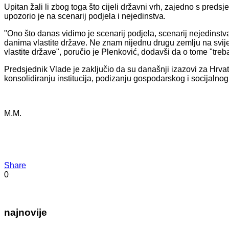
Upitan žali li zbog toga što cijeli državni vrh, zajedno s pred
upozorio je na scenarij podjela i nejedinstva.
"Ono što danas vidimo je scenarij podjela, scenarij nejedinst
danima vlastite države. Ne znam nijednu drugu zemlju na svijet
vlastite države", poručio je Plenković, dodavši da o tome "trebaj
Predsjednik Vlade je zaključio da su današnji izazovi za Hrvats
konsolidiranju institucija, podizanju gospodarskog i socijalno
M.M.
Share
0
najnovije