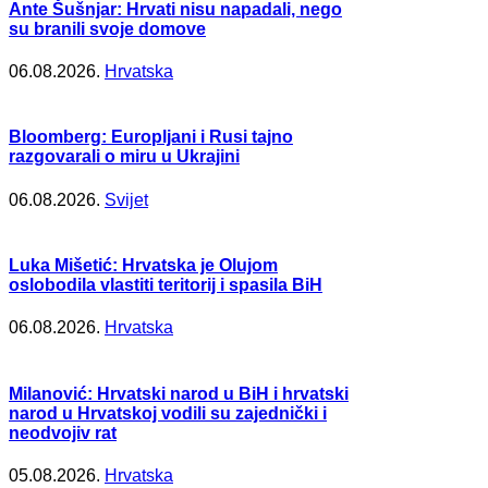
Ante Šušnjar: Hrvati nisu napadali, nego
su branili svoje domove
06.08.2026.
Hrvatska
Bloomberg: Europljani i Rusi tajno
razgovarali o miru u Ukrajini
06.08.2026.
Svijet
Luka Mišetić: Hrvatska je Olujom
oslobodila vlastiti teritorij i spasila BiH
06.08.2026.
Hrvatska
Milanović: Hrvatski narod u BiH i hrvatski
narod u Hrvatskoj vodili su zajednički i
neodvojiv rat
05.08.2026.
Hrvatska