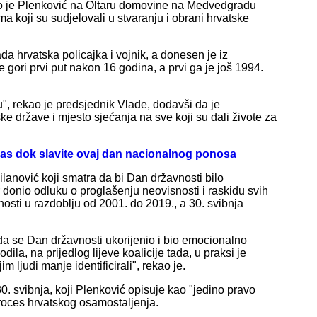
rekao je Plenković na Oltaru domovine na Medvedgradu
ma koji su sudjelovali u stvaranju i obrani hrvatske
da hrvatska policajka i vojnik, a donesen je iz
ori prvi put nakon 16 godina, a prvi ga je još 1994.
ju", rekao je predsjednik Vlade, dodavši da je
 države i mjesto sjećanja na sve koji su dali živote za
vas dok slavite ovaj dan nacionalnog ponosa
anović koji smatra da bi Dan državnosti bilo
r donio odluku o proglašenju neovisnosti i raskidu svih
sti u razdoblju od 2001. do 2019., a 30. svibnja
da se Dan državnosti ukorijenio i bio emocionalno
la, na prijedlog lijeve koalicije tada, u praksi je
 ljudi manje identificirali", rekao je.
0. svibnja, koji Plenković opisuje kao "jedino pravo
proces hrvatskog osamostaljenja.