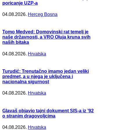
poricanje UZP-a
04.08.2026.
Herceg Bosna
Tomo Medved: Domovinski rat temelj je
naše državnosti, a VRO Oluja kruna svih
naših bitaka
04.08.2026.
Hrvatska
Turudić: Trenutačno imamo jedan veliki
predmet, a u njega je uključena i
nacionalna sigurnost
04.08.2026.
Hrvatska
Glavaš objavio tajni dokument SIS-a iz ’92
o stranim dragovoljcima
04.08.2026.
Hrvatska