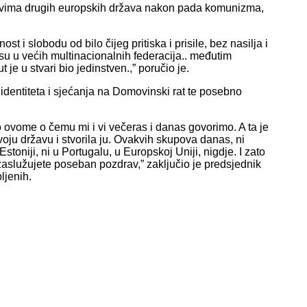
ustvima drugih europskih država nakon pada komunizma,
 i slobodu od bilo čijeg pritiska i prisile, bez nasilja i
 su u većih multinacionalnih federacija.. međutim
je u stvari bio jedinstven.,” poručio je.
dentiteta i sjećanja na Domovinski rat te posebno
 o ovome o čemu mi i vi večeras i danas govorimo. A ta je
svoju državu i stvorila ju. Ovakvih skupova danas, ni
 Estoniji, ni u Portugalu, u Europskoj Uniji, nigdje. I zato
to zaslužujete poseban pozdrav,” zaključio je predsjednik
ljenih.