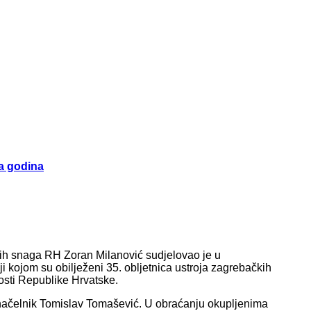
na godina
ih snaga RH Zoran Milanović sudjelovao je u
 kojom su obilježeni 35. obljetnica ustroja zagrebačkih
osti Republike Hrvatske.
onačelnik Tomislav Tomašević. U obraćanju okupljenima