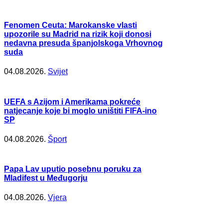
Fenomen Ceuta: Marokanske vlasti
upozorile su Madrid na rizik koji donosi
nedavna presuda španjolskoga Vrhovnog
suda
04.08.2026.
Svijet
UEFA s Azijom i Amerikama pokreće
natjecanje koje bi moglo uništiti FIFA-ino
SP
04.08.2026.
Šport
Papa Lav uputio posebnu poruku za
Mladifest u Međugorju
04.08.2026.
Vjera