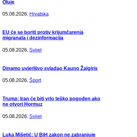
Oluje
05.08.2026.
Hrvatska
EU će se boriti protiv krijumčarenja
migranata i dezinformacija
05.08.2026.
Svijet
Dinamo uvjerljivo svladao Kauno Žalgiris
05.08.2026.
Šport
Trump: Iran će biti vrlo teško pogođen ako
ne otvori Hormuz
05.08.2026.
Svijet
Luka Mišetić: U BiH zakon ne zabranjuje