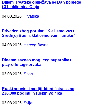
Diljem Hrvatske obilježava se Dan pobjede
i 31. obljetnica Oluje
04.08.2026.
Hrvatska
Priveden zbog poruka: “Klali smo vas u
Srednjoj Bosni, klat ćemo vam i unuke”
04.08.2026.
Herceg Bosna
Dinamo saznao mogućeg suparnika u
play-offu Lige prvaka
03.08.2026.
Šport
Ruski neovisni mediji: Identificirali smo
236.000 poginulih ruskih vojnika
03.08.2026.
Svijet