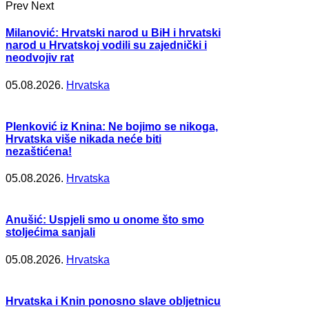
Prev
Next
Milanović: Hrvatski narod u BiH i hrvatski
narod u Hrvatskoj vodili su zajednički i
neodvojiv rat
05.08.2026.
Hrvatska
Plenković iz Knina: Ne bojimo se nikoga,
Hrvatska više nikada neće biti
nezaštićena!
05.08.2026.
Hrvatska
Anušić: Uspjeli smo u onome što smo
stoljećima sanjali
05.08.2026.
Hrvatska
Hrvatska i Knin ponosno slave obljetnicu