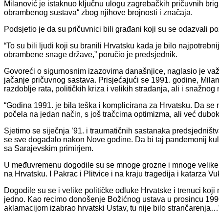
Milanović je istaknuo ključnu ulogu zagrebačkih pričuvnih br
obrambenog sustava“ zbog njihove brojnosti i značaja.
Podsjetio je da su pričuvnici bili građani koji su se odazvali p
“To su bili ljudi koji su branili Hrvatsku kada je bilo najpotreb
obrambene snage države,” poručio je predsjednik.
Govoreći o sigurnosnim izazovima današnjice, naglasio je va
jačanje pričuvnog sastava. Prisjećajući se 1991. godine, Milan
razdoblje rata, političkih kriza i velikih stradanja, ali i snažno
“Godina 1991. je bila teška i komplicirana za Hrvatsku. Da se 
počela na jedan način, s još tračcima optimizma, ali već dubo
Sjetimo se siječnja ’91. i traumatičnih sastanaka predsjedništv
se sve događalo nakon Nove godine. Da bi taj pandemonij kul
sa Sarajevskim primirjem.
U međuvremenu dogodile su se mnoge grozne i mnoge velike stv
na Hrvatsku. I Pakrac i Plitvice i na kraju tragedija i katarza V
Dogodile su se i velike političke odluke Hrvatske i trenuci koji 
jedno. Kao recimo donošenje Božićnog ustava u prosincu 1990.
aklamacijom izabrao hrvatski Ustav, tu nije bilo strančarenja…