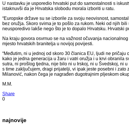
U nastavku je usporedio hrvatski put do samostalnosti s isk
istaknuvši da je Hrvatska slobodu morala izboriti u ratu.
“Europske države su se izborile za svoju neovisnost, samostalnost
bez oružja. Skoro svima je to pošlo za rukom. Neki od njih bili
neusporedivo lakše nego što je to dopalo Hrvatsku. Hrvatski put 
Na kraju govora osvrnuo se na važnost očuvanja nacionalnog i
mjesto hrvatskih branitelja u novijoj povijesti.
“Međutim, ni u jednoj od skoro 30 članica EU, ljudi ne pričaju
kako je jedna generacija u žaru i vatri oružja i u krvi obranila 
sutra, ni prošlog tjedna, nije bilo ni u Irskoj, ni u Švedskoj, ni u
s time zaključujem, dragi prijatelji, vi ipak jeste posebni i za
Milanović, nakon čega je nagrađen dugotrajnim pljeskom okup
M.M.
Share
0
najnovije