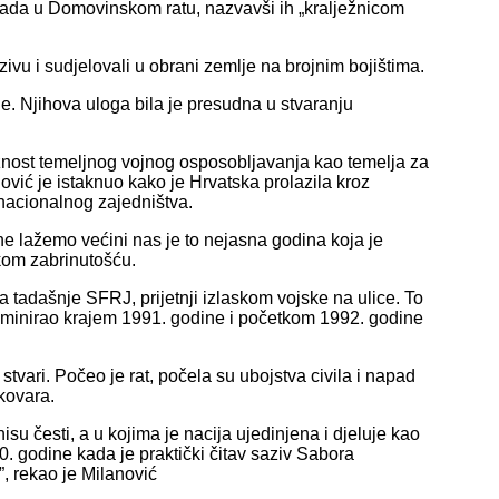
igada u Domovinskom ratu, nazvavši ih „kralježnicom
ozivu i sudjelovali u obrani zemlje na brojnim bojištima.
nije. Njihova uloga bila je presudna u stvaranju
žnost temeljnog vojnog osposobljavanja kao temelja za
ović je istaknuo kako je Hrvatska prolazila kroz
g nacionalnog zajedništva.
ne lažemo većini nas je to nejasna godina koja je
kom zabrinutošću.
a tadašnje SFRJ, prijetnji izlaskom vojske na ulice. To
minirao krajem 1991. godine i početkom 1992. godine
ari. Počeo je rat, počela su ubojstva civila i napad
ukovara.
nisu česti, a u kojima je nacija ujedinjena i djeluje kao
 godine kada je praktički čitav saziv Sabora
”, rekao je Milanović