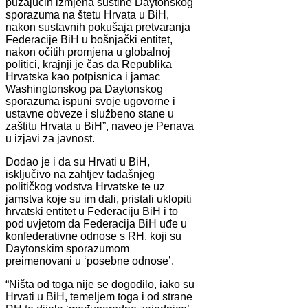
puzajućih izmjena suštine Daytonskog
sporazuma na štetu Hrvata u BiH,
nakon sustavnih pokušaja pretvaranja
Federacije BiH u bošnjački entitet,
nakon očitih promjena u globalnoj
politici, krajnji je čas da Republika
Hrvatska kao potpisnica i jamac
Washingtonskog pa Daytonskog
sporazuma ispuni svoje ugovorne i
ustavne obveze i službeno stane u
zaštitu Hrvata u BiH”, naveo je Penava
u izjavi za javnost.
Dodao je i da su Hrvati u BiH,
isključivo na zahtjev tadašnjeg
političkog vodstva Hrvatske te uz
jamstva koje su im dali, pristali uklopiti
hrvatski entitet u Federaciju BiH i to
pod uvjetom da Federacija BiH uđe u
konfederativne odnose s RH, koji su
Daytonskim sporazumom
preimenovani u ‘posebne odnose’.
“Ništa od toga nije se dogodilo, iako su
Hrvati u BiH, temeljem toga i od strane