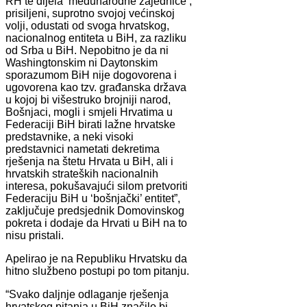
RH te dijela ‘međunarodne zajednice’,
prisiljeni, suprotno svojoj većinskoj
volji, odustati od svoga hrvatskog,
nacionalnog entiteta u BiH, za razliku
od Srba u BiH. Nepobitno je da ni
Washingtonskim ni Daytonskim
sporazumom BiH nije dogovorena i
ugovorena kao tzv. građanska država
u kojoj bi višestruko brojniji narod,
Bošnjaci, mogli i smjeli Hrvatima u
Federaciji BiH birati lažne hrvatske
predstavnike, a neki visoki
predstavnici nametati dekretima
rješenja na štetu Hrvata u BiH, ali i
hrvatskih strateških nacionalnih
interesa, pokušavajući silom pretvoriti
Federaciju BiH u ‘bošnjački’ entitet”,
zaključuje predsjednik Domovinskog
pokreta i dodaje da Hrvati u BiH na to
nisu pristali.
Apelirao je na Republiku Hrvatsku da
hitno službeno postupi po tom pitanju.
“Svako daljnje odlaganje rješenja
hrvatskog pitanja u BiH značilo bi