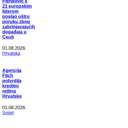
Plenković s
21 europskim
liderom
poslao oštru
poruku zbog
zabrinjavajućih
događaja u
Ceuti
01.08.2026.
Hrvatska
Agencija
Fitch
potvrdila
kreditni
rejting
Hrvatske
01.08.2026.
Svijet