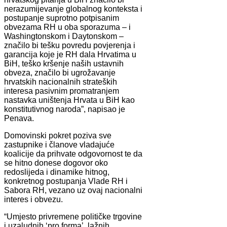
nerazumijevanje globalnog konteksta i
postupanje suprotno potpisanim
obvezama RH u oba sporazuma – i
Washingtonskom i Daytonskom –
značilo bi tešku povredu povjerenja i
garancija koje je RH dala Hrvatima u
BiH, teško kršenje naših ustavnih
obveza, značilo bi ugrožavanje
hrvatskih nacionalnih strateških
interesa pasivnim promatranjem
nastavka uništenja Hrvata u BiH kao
konstitutivnog naroda”, napisao je
Penava.
Domovinski pokret poziva sve
zastupnike i članove vladajuće
koalicije da prihvate odgovornost te da
se hitno donese dogovor oko
redoslijeda i dinamike hitnog,
konkretnog postupanja Vlade RH i
Sabora RH, vezano uz ovaj nacionalni
interes i obvezu.
“Umjesto privremene političke trgovine
i uzaludnih ‘pro forma’, lažnih