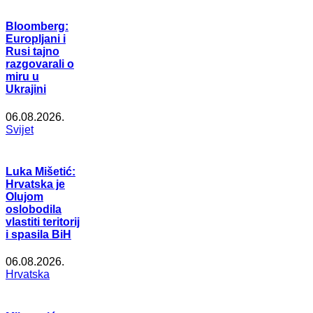
Bloomberg:
Europljani i
Rusi tajno
razgovarali o
miru u
Ukrajini
06.08.2026.
Svijet
Luka Mišetić:
Hrvatska je
Olujom
oslobodila
vlastiti teritorij
i spasila BiH
06.08.2026.
Hrvatska