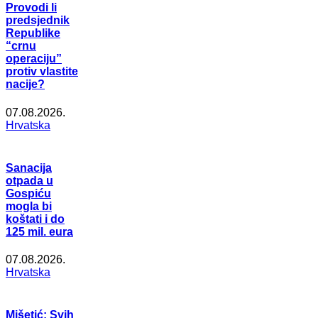
Provodi li
predsjednik
Republike
“crnu
operaciju”
protiv vlastite
nacije?
07.08.2026.
Hrvatska
Sanacija
otpada u
Gospiću
mogla bi
koštati i do
125 mil. eura
07.08.2026.
Hrvatska
Mišetić: Svih