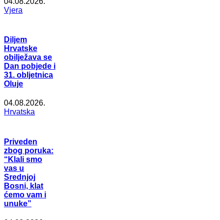
04.08.2026.
Vjera
Diljem
Hrvatske
obilježava se
Dan pobjede i
31. obljetnica
Oluje
04.08.2026.
Hrvatska
Priveden
zbog poruka:
“Klali smo
vas u
Srednjoj
Bosni, klat
ćemo vam i
unuke”