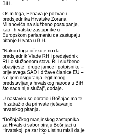
BiH.
Osim toga, Penava je pozvao i
predsjednika Hrvatske Zorana
Milanovića na službeno postupanje,
kao i hrvatske zastupnike u
Europskom parlamentu da zastupaju
pitanje Hrvata u BiH.
“Nakon toga očekujemo da
predsjednik Vlade RH i predsjednik
RH o službenom stavu RH službeno
obavijeste i druge jamce i potpisnike –
prije svega SAD i države članice EU –
s ciljem osiguranja legitimnog
predstavljanja hrvatskog naroda u BiH,
što sada nije slučaj”, dodaje.
U nastavku se obratio i Bošnjacima te
ih zatražio da prihvate rješavanje
hrvatskog pitanja.
“Bošnjačkog manjinskog zastupnika
za Hrvatski sabor biraju Bošnjaci u
Hrvatskoj, pa zar itko uistinu misli da je