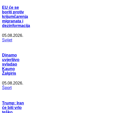
EU će se
boriti protiv
krijumčarenja
migranata i
dezinformacija
05.08.2026.
Svijet
Dinamo
uvjerljivo
svladao
Kauno
Žalgiris
05.08.2026.
Šport
Trump: Iran
će biti vrlo
teško