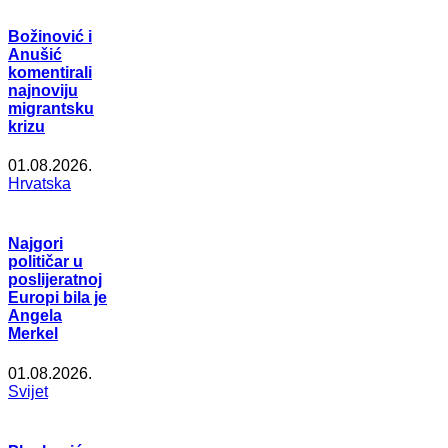
Božinović i
Anušić
komentirali
najnoviju
migrantsku
krizu
01.08.2026.
Hrvatska
Najgori
političar u
poslijeratnoj
Europi bila je
Angela
Merkel
01.08.2026.
Svijet