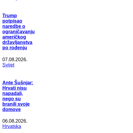
Trump
potpisao
naredbe o
ograničavanju
američkog
državljanstva
po rođenju
07.08.2026.
Svijet
Ante Šušnjar:
Hrvati nisu
napadali,
nego su
branili svoje
domove
06.08.2026.
Hrvatska