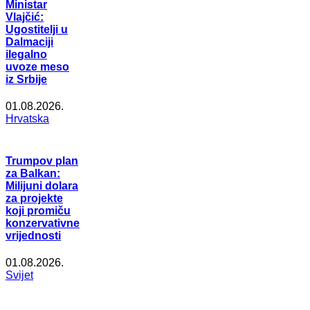
Ministar
Vlajčić:
Ugostitelji u
Dalmaciji
ilegalno
uvoze meso
iz Srbije
01.08.2026.
Hrvatska
Trumpov plan
za Balkan:
Milijuni dolara
za projekte
koji promiču
konzervativne
vrijednosti
01.08.2026.
Svijet