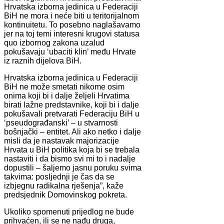
Hrvatska izborna jedinica u Federaciji
BiH ne mora i neće biti u teritorijalnom
kontinuitetu. To posebno naglašavamo
jer na toj temi interesni krugovi statusa
quo izbornog zakona uzalud
pokušavaju ‘ubaciti klin’ među Hrvate
iz raznih dijelova BiH.
Hrvatska izborna jedinica u Federaciji
BiH ne može smetati nikome osim
onima koji bi i dalje željeli Hrvatima
birati lažne predstavnike, koji bi i dalje
pokušavali pretvarati Federaciju BiH u
‘pseudograđanski’ – u stvarnosti
bošnjački – entitet. Ali ako netko i dalje
misli da je nastavak majorizacije
Hrvata u BiH politika koja bi se trebala
nastaviti i da bismo svi mi to i nadalje
dopustili – šaljemo jasnu poruku svima
takvima: posljednji je čas da se
izbjegnu radikalna rješenja”, kaže
predsjednik Domovinskog pokreta.
Ukoliko spomenuti prijedlog ne bude
prihvaćen, ili se ne nađu druga,