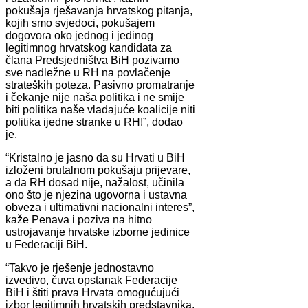
pokušaja rješavanja hrvatskog pitanja,
kojih smo svjedoci, pokušajem
dogovora oko jednog i jedinog
legitimnog hrvatskog kandidata za
člana Predsjedništva BiH pozivamo
sve nadležne u RH na povlačenje
strateških poteza. Pasivno promatranje
i čekanje nije naša politika i ne smije
biti politika naše vladajuće koalicije niti
politika ijedne stranke u RH!”, dodao
je.
“Kristalno je jasno da su Hrvati u BiH
izloženi brutalnom pokušaju prijevare,
a da RH dosad nije, nažalost, učinila
ono što je njezina ugovorna i ustavna
obveza i ultimativni nacionalni interes”,
kaže Penava i poziva na hitno
ustrojavanje hrvatske izborne jedinice
u Federaciji BiH.
“Takvo je rješenje jednostavno
izvedivo, čuva opstanak Federacije
BiH i štiti prava Hrvata omogućujući
izbor legitimnih hrvatskih predstavnika.