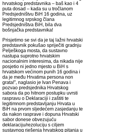
hrvatskog predstavnika – baš kao i 4
puta dosad – kada su u tročlanom
Predsjedništvu BiH 16 godina, uz
legitimnog srpskog člana
Predsjedništva BiH, bila dva
bošnjačka predstavnika!
Prisjetimo se svi da je taj lažni hrvatski
predstavnik pokušao spriječiti gradnju
Pelješkoga mosta, da sustavno
nastupa suprotno hrvatskim
nacionalnim interesima, da nikada nije
posjetio ni jedno mjesto u BiH s
hrvatskom većinom punih 16 godina i
da je među Hrvatima persona non
grata!”, naglasio je Ivan Penava i
pozvao predsjednika Hrvatskog
sabora da po hitnom postupku uvrsti
raspravu o Deklaraciji i zaštiti te
legitimnom predstavljanju Hrvata u
BiH na prvom sljedećem zasjedanju te
da nakon rasprave i dopuna Hrvatski
sabor donese obvezujuću
deklaraciju/rezoluciju s ciljem
sustavnog rješenja hrvatskog pitanja u