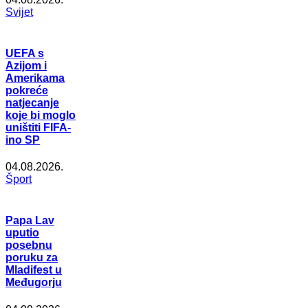
Svijet
UEFA s
Azijom i
Amerikama
pokreće
natjecanje
koje bi moglo
uništiti FIFA-
ino SP
04.08.2026.
Šport
Papa Lav
uputio
posebnu
poruku za
Mladifest u
Međugorju