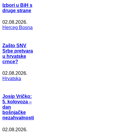
Izbori u BiH s
druge strane
02.08.2026.
Herceg Bosna
Zašto SNV
Srbe pretvara
u hrvatske
crnce?
02.08.2026.
Hrvatska
Josip Vričko:
5. kolovoza –
dan
bošnjačke
nezahvalnosti
02.08.2026.