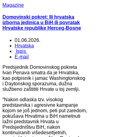
Magazine
Domovinski pokret: Ili hrvatska
izborna jedinica u BiH ili povratak
Hrvatske republike Herceg-Bosne
01.06.2026.
Hrvatska
Ispis
E-mail
Predsjednik Domovinskog pokreta
Ivan Penava smatra da je Hrvatska,
kao potpisnik i jamac Washingtonskog
i Daytonskog sporazuma, dužna
službeno zaštititi Hrvate u toj zemlji.
“Nakon odlaska tzv. visokog
predstavnika i agresivne kampanje
kojom se još jednom, peti put zaredom,
pokušava Hrvatima u BiH nametnuti
lažni predstavnik Hrvata u
Predsjedništvu BiH, nakon
kontinuiranih višedesetljetnih,