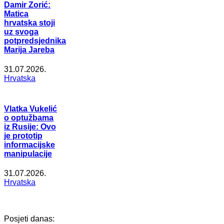
Damir Zorić:
Matica
hrvatska stoji
uz svoga
potpredsjednika
Marija Jareba
31.07.2026.
Hrvatska
Vlatka Vukelić
o optužbama
iz Rusije: Ovo
je prototip
informacijske
manipulacije
31.07.2026.
Hrvatska
Posjeti danas: