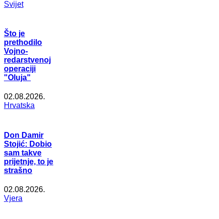
Svijet
Što je
prethodilo
Vojno-
redarstvenoj
operaciji
"Oluja"
02.08.2026.
Hrvatska
Don Damir
Stojić: Dobio
sam takve
prijetnje, to je
strašno
02.08.2026.
Vjera