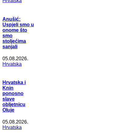
Hrvatska
Anušić:
Uspjeli smo u
onome što
smo
stoljećima
sanjali
05.08.2026.
Hrvatska
Hrvatska i
Knin
ponosno
slave
obljetnicu
Oluje
05.08.2026.
Hrvatska