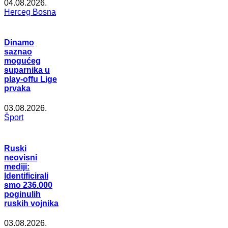
04.08.2026.
Herceg Bosna
Dinamo
saznao
mogućeg
suparnika u
play-offu Lige
prvaka
03.08.2026.
Šport
Ruski
neovisni
mediji:
Identificirali
smo 236.000
poginulih
ruskih vojnika
03.08.2026.