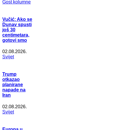
Gost kolumne
Vučić: Ako se
Dunav spusti
još 30
centimetara,
gotovi smo
02.08.2026.
Svijet
Trump
otkazao
planirane
napade na
Iran
02.08.2026.
Svijet
Europa u