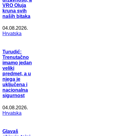
VRO Oluja
kruna svih
naših bitaka
04.08.2026.
Hrvatska
Turudić:
Trenutačno
imamo jedan
veliki
predmet, a u
njega je
uključena i
nacionalna
sigurnost
04.08.2026.
Hrvatska
Glavaš