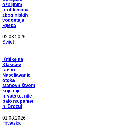
ozbiljnim
problemima
zbog niskih
vodostaja
Rijeka
02.08.2026.
Svijet
Kritike na
Klasićev
račun:
Naseljavanje
otoka
stanovništvom
koje nije
hrvatsko, nije
palo na pamet
ni Brozu!
01.08.2026.
Hrvatska