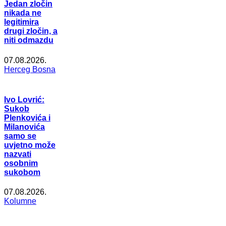
Jedan zločin
nikada ne
legitimira
drugi zločin, a
niti odmazdu
07.08.2026.
Herceg Bosna
Ivo Lovrić:
Sukob
Plenkovića i
Milanovića
samo se
uvjetno može
nazvati
osobnim
sukobom
07.08.2026.
Kolumne