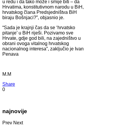
u redu i da tako može i smije biti – da
Hrvatima, konstitutivnom narodu u BiH,
hrvatskog člana Predsjedništva BiH
biraju Bošnjaci?”, objasnio je.
“Sada je krajnji čas da se ‘hrvatsko
pitanje’ u BiH riješi. Pozivamo sve
Hrvate, gdje god bili, na zajedništvo u
obrani ovoga vitalnog hrvatskog
nacionalnog interesa”, zaključio je Ivan
Penava
M.M
Share
0
najnovije
Prev
Next