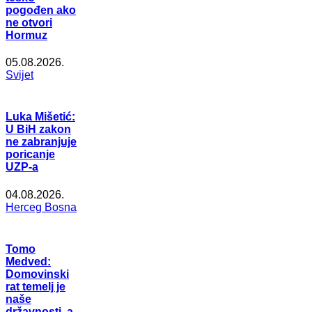
pogođen ako
ne otvori
Hormuz
05.08.2026.
Svijet
Luka Mišetić:
U BiH zakon
ne zabranjuje
poricanje
UZP-a
04.08.2026.
Herceg Bosna
Tomo
Medved:
Domovinski
rat temelj je
naše
državnosti, a