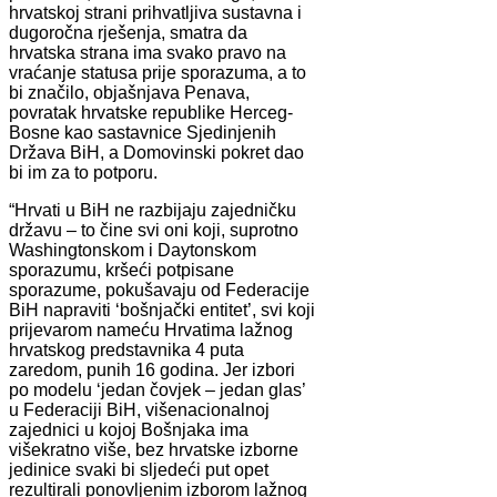
hrvatskoj strani prihvatljiva sustavna i
dugoročna rješenja, smatra da
hrvatska strana ima svako pravo na
vraćanje statusa prije sporazuma, a to
bi značilo, objašnjava Penava,
povratak hrvatske republike Herceg-
Bosne kao sastavnice Sjedinjenih
Država BiH, a Domovinski pokret dao
bi im za to potporu.
“Hrvati u BiH ne razbijaju zajedničku
državu – to čine svi oni koji, suprotno
Washingtonskom i Daytonskom
sporazumu, kršeći potpisane
sporazume, pokušavaju od Federacije
BiH napraviti ‘bošnjački entitet’, svi koji
prijevarom nameću Hrvatima lažnog
hrvatskog predstavnika 4 puta
zaredom, punih 16 godina. Jer izbori
po modelu ‘jedan čovjek – jedan glas’
u Federaciji BiH, višenacionalnoj
zajednici u kojoj Bošnjaka ima
višekratno više, bez hrvatske izborne
jedinice svaki bi sljedeći put opet
rezultirali ponovljenim izborom lažnog