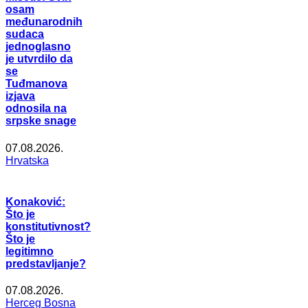
osam
međunarodnih
sudaca
jednoglasno
je utvrdilo da
se
Tuđmanova
izjava
odnosila na
srpske snage
07.08.2026.
Hrvatska
Konaković:
Što je
konstitutivnost?
Što je
legitimno
predstavljanje?
07.08.2026.
Herceg Bosna