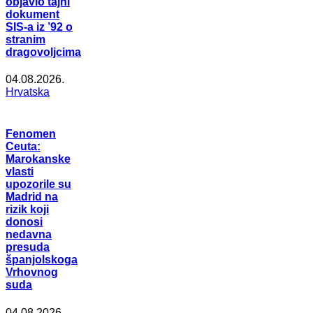
objavio tajni
dokument
SIS-a iz ’92 o
stranim
dragovoljcima
04.08.2026.
Hrvatska
Fenomen
Ceuta:
Marokanske
vlasti
upozorile su
Madrid na
rizik koji
donosi
nedavna
presuda
španjolskoga
Vrhovnog
suda
04.08.2026.