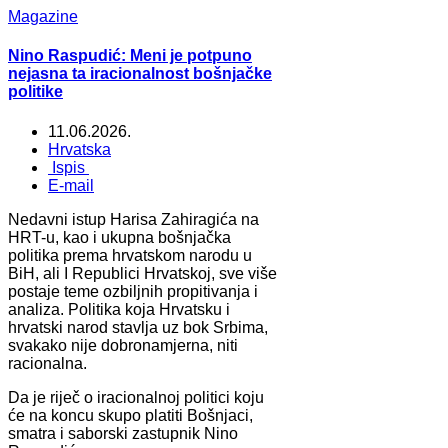
Magazine
Nino Raspudić: Meni je potpuno
nejasna ta iracionalnost bošnjačke
politike
11.06.2026.
Hrvatska
Ispis
E-mail
Nedavni istup Harisa Zahiragića na
HRT-u, kao i ukupna bošnjačka
politika prema hrvatskom narodu u
BiH, ali I Republici Hrvatskoj, sve više
postaje teme ozbiljnih propitivanja i
analiza. Politika koja Hrvatsku i
hrvatski narod stavlja uz bok Srbima,
svakako nije dobronamjerna, niti
racionalna.
Da je riječ o iracionalnoj politici koju
će na koncu skupo platiti Bošnjaci,
smatra i saborski zastupnik Nino