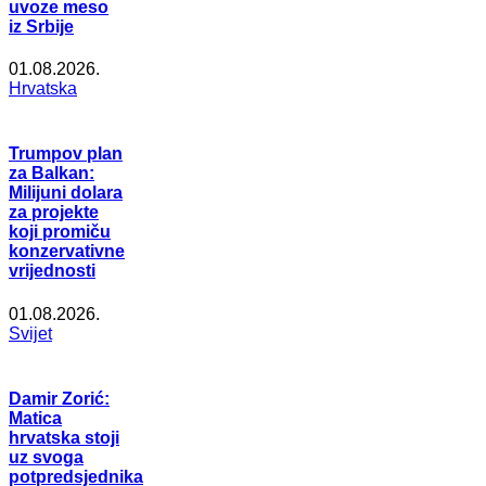
uvoze meso
iz Srbije
01.08.2026.
Hrvatska
Trumpov plan
za Balkan:
Milijuni dolara
za projekte
koji promiču
konzervativne
vrijednosti
01.08.2026.
Svijet
Damir Zorić:
Matica
hrvatska stoji
uz svoga
potpredsjednika