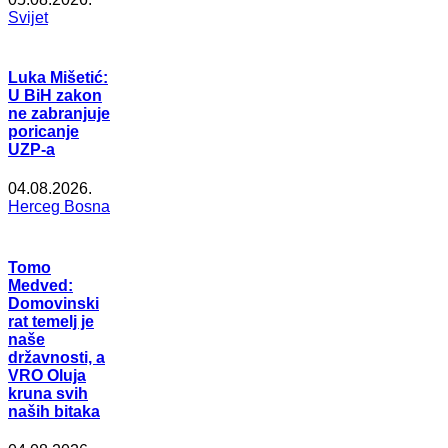
Svijet
Luka Mišetić:
U BiH zakon
ne zabranjuje
poricanje
UZP-a
04.08.2026.
Herceg Bosna
Tomo
Medved:
Domovinski
rat temelj je
naše
državnosti, a
VRO Oluja
kruna svih
naših bitaka