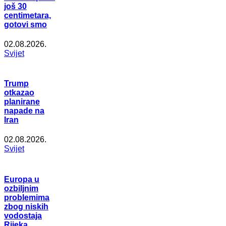
još 30
centimetara,
gotovi smo
02.08.2026.
Svijet
Trump
otkazao
planirane
napade na
Iran
02.08.2026.
Svijet
Europa u
ozbiljnim
problemima
zbog niskih
vodostaja
Rijeka