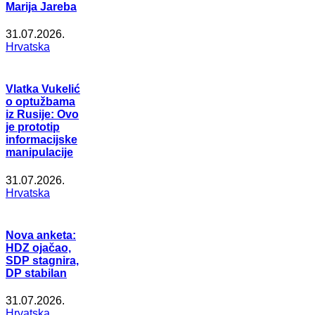
Marija Jareba
31.07.2026.
Hrvatska
Vlatka Vukelić
o optužbama
iz Rusije: Ovo
je prototip
informacijske
manipulacije
31.07.2026.
Hrvatska
Nova anketa:
HDZ ojačao,
SDP stagnira,
DP stabilan
31.07.2026.
Hrvatska