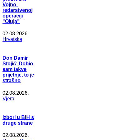
Vojno-
redarstvenoj
operaciji
"Oluja"
02.08.2026.
Hrvatska
Don Damir
Stojić: Dobio
sam takve
prijetnje, to je
strašno
02.08.2026.
Vjera
Izbori u BiH s
druge strane
02.08.2026.