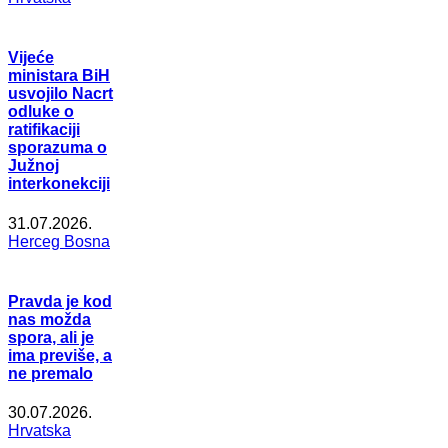
Vijeće
ministara BiH
usvojilo Nacrt
odluke o
ratifikaciji
sporazuma o
Južnoj
interkonekciji
31.07.2026.
Herceg Bosna
Pravda je kod
nas možda
spora, ali je
ima previše, a
ne premalo
30.07.2026.
Hrvatska