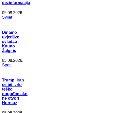
dezinformacija
05.08.2026.
Svijet
Dinamo
uvjerljivo
svladao
Kauno
Žalgiris
05.08.2026.
Šport
Trump: Iran
će biti vrlo
teško
pogođen ako
ne otvori
Hormuz
05.08.2026.