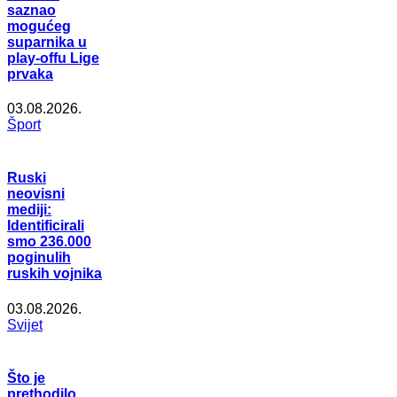
saznao
mogućeg
suparnika u
play-offu Lige
prvaka
03.08.2026.
Šport
Ruski
neovisni
mediji:
Identificirali
smo 236.000
poginulih
ruskih vojnika
03.08.2026.
Svijet
Što je
prethodilo