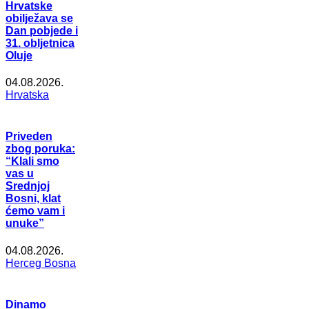
Hrvatske
obilježava se
Dan pobjede i
31. obljetnica
Oluje
04.08.2026.
Hrvatska
Priveden
zbog poruka:
“Klali smo
vas u
Srednjoj
Bosni, klat
ćemo vam i
unuke”
04.08.2026.
Herceg Bosna
Dinamo