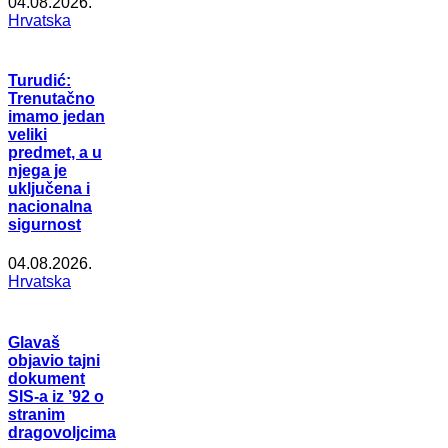
04.08.2026.
Hrvatska
Turudić:
Trenutačno
imamo jedan
veliki
predmet, a u
njega je
uključena i
nacionalna
sigurnost
04.08.2026.
Hrvatska
Glavaš
objavio tajni
dokument
SIS-a iz ’92 o
stranim
dragovoljcima