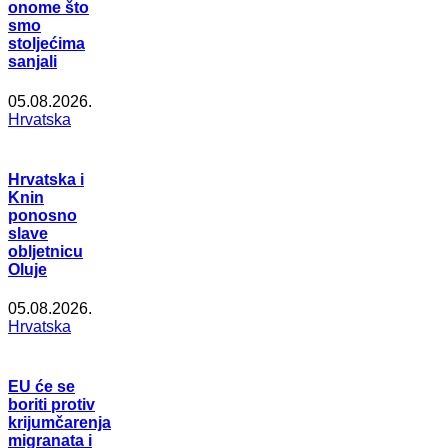
onome što
smo
stoljećima
sanjali
05.08.2026.
Hrvatska
Hrvatska i
Knin
ponosno
slave
obljetnicu
Oluje
05.08.2026.
Hrvatska
EU će se
boriti protiv
krijumčarenja
migranata i