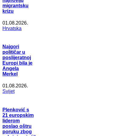
najnoviju
migrantsku
krizu
01.08.2026.
Hrvatska
Najgori
političar u
poslijeratnoj
Europi bila je
Angela
Merkel
01.08.2026.
Svijet
Plenković s
21 europskim
liderom
poslao oštru
poruku zbog