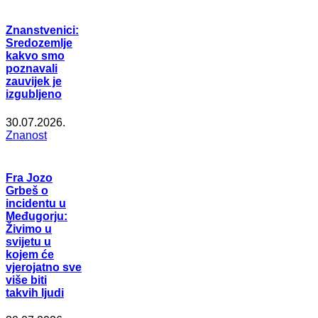
Znanstvenici:
Sredozemlje
kakvo smo
poznavali
zauvijek je
izgubljeno
30.07.2026.
Znanost
Fra Jozo
Grbeš o
incidentu u
Međugorju:
Živimo u
svijetu u
kojem će
vjerojatno sve
više biti
takvih ljudi