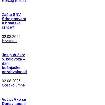
Herceg Bosna
Zašto SNV
Srbe pretvara
u hrvatske
crnce?
02.08.2026.
Hrvatska
Josip Vričko:
5. kolovoza –
dan
bošnjačke
nezahvalnosti
02.08.2026.
Gost kolumne
Vučić: Ako se
Dunav spusti