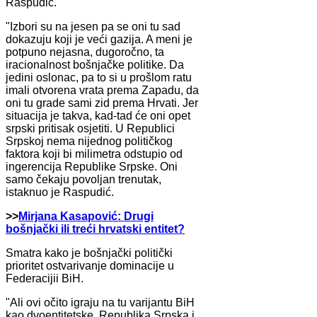
Raspudić.
"Izbori su na jesen pa se oni tu sad
dokazuju koji je veći gazija. A meni je
potpuno nejasna, dugoročno, ta
iracionalnost bošnjačke politike. Da
jedini oslonac, pa to si u prošlom ratu
imali otvorena vrata prema Zapadu, da
oni tu grade sami zid prema Hrvati. Jer
situacija je takva, kad-tad će oni opet
srpski pritisak osjetiti. U Republici
Srpskoj nema nijednog političkog
faktora koji bi milimetra odstupio od
ingerencija Republike Srpske. Oni
samo čekaju povoljan trenutak,
istaknuo je Raspudić.
>>
Mirjana Kasapović: Drugi
bošnjački ili treći hrvatski entitet?
Smatra kako je bošnjački politički
prioritet ostvarivanje dominacije u
Federacijii BiH.
"Ali ovi očito igraju na tu varijantu BiH
kao dvoentitetske, Republika Srpska i