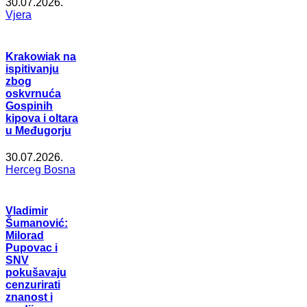
30.07.2026.
Vjera
Krakowiak na
ispitivanju
zbog
oskvrnuća
Gospinih
kipova i oltara
u Međugorju
30.07.2026.
Herceg Bosna
Vladimir
Šumanović:
Milorad
Pupovac i
SNV
pokušavaju
cenzurirati
znanost i