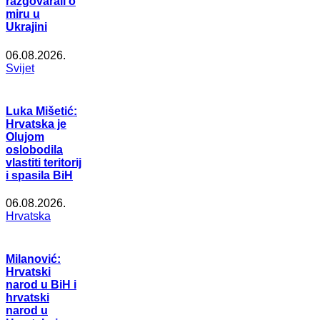
razgovarali o
miru u
Ukrajini
06.08.2026.
Svijet
Luka Mišetić:
Hrvatska je
Olujom
oslobodila
vlastiti teritorij
i spasila BiH
06.08.2026.
Hrvatska
Milanović:
Hrvatski
narod u BiH i
hrvatski
narod u