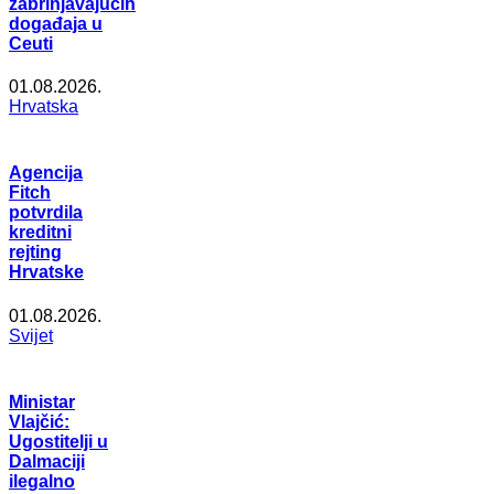
zabrinjavajućih
događaja u
Ceuti
01.08.2026.
Hrvatska
Agencija
Fitch
potvrdila
kreditni
rejting
Hrvatske
01.08.2026.
Svijet
Ministar
Vlajčić:
Ugostitelji u
Dalmaciji
ilegalno