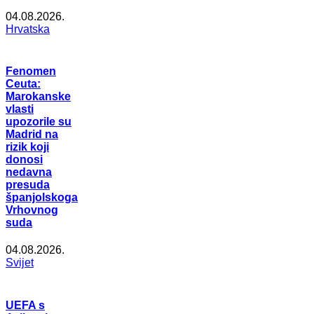
04.08.2026.
Hrvatska
Fenomen
Ceuta:
Marokanske
vlasti
upozorile su
Madrid na
rizik koji
donosi
nedavna
presuda
španjolskoga
Vrhovnog
suda
04.08.2026.
Svijet
UEFA s