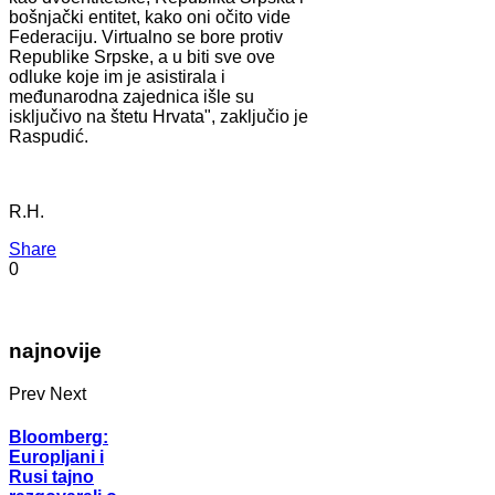
bošnjački entitet, kako oni očito vide
Federaciju. Virtualno se bore protiv
Republike Srpske, a u biti sve ove
odluke koje im je asistirala i
međunarodna zajednica išle su
isključivo na štetu Hrvata", zaključio je
Raspudić.
R.H.
Share
0
najnovije
Prev
Next
Bloomberg:
Europljani i
Rusi tajno