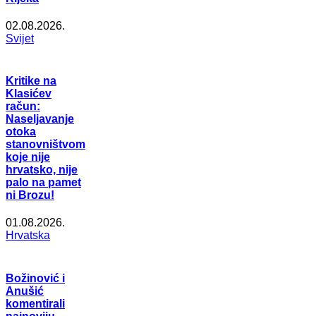
02.08.2026.
Svijet
Kritike na
Klasićev
račun:
Naseljavanje
otoka
stanovništvom
koje nije
hrvatsko, nije
palo na pamet
ni Brozu!
01.08.2026.
Hrvatska
Božinović i
Anušić
komentirali