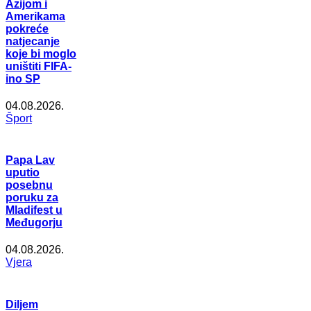
Azijom i
Amerikama
pokreće
natjecanje
koje bi moglo
uništiti FIFA-
ino SP
04.08.2026.
Šport
Papa Lav
uputio
posebnu
poruku za
Mladifest u
Međugorju
04.08.2026.
Vjera
Diljem