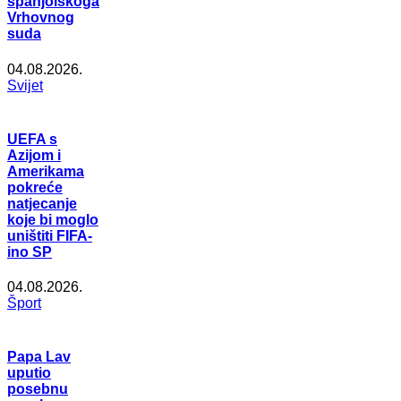
španjolskoga
Vrhovnog
suda
04.08.2026.
Svijet
UEFA s
Azijom i
Amerikama
pokreće
natjecanje
koje bi moglo
uništiti FIFA-
ino SP
04.08.2026.
Šport
Papa Lav
uputio
posebnu