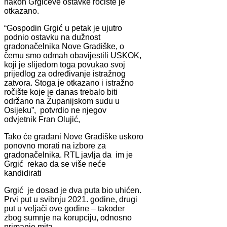
nakon Grgićeve ostavke ročište je
otkazano.
“Gospodin Grgić u petak je ujutro
podnio ostavku na dužnost
gradonačelnika Nove Gradiške, o
čemu smo odmah obavijestili USKOK,
koji je slijedom toga povukao svoj
prijedlog za određivanje istražnog
zatvora. Stoga je otkazano i istražno
ročište koje je danas trebalo biti
održano na Županijskom sudu u
Osijeku”, potvrdio ne njegov
odvjetnik Fran Olujić,
Tako će građani Nove Gradiške uskoro
ponovno morati na izbore za
gradonačelnika. RTL javlja da im je
Grgić rekao da se više neće
kandidirati
Grgić je dosad je dva puta bio uhićen.
Prvi put u svibnju 2021. godine, drugi
put u veljači ove godine – također
zbog sumnje na korupciju, odnosno
primanje mita.