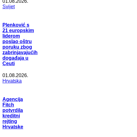
01.08.2026.
Svijet
Plenković s
21 europskim
liderom
poslao oštru
poruku zbog
zabrinjavajućih
događaja u
Ceuti
01.08.2026.
Hrvatska
Agencija
Fitch
potvrdila
kreditni
rejting
Hrvatske