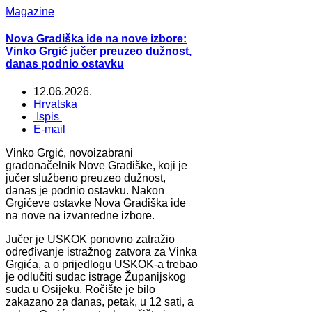
Magazine
Nova Gradiška ide na nove izbore:
Vinko Grgić jučer preuzeo dužnost,
danas podnio ostavku
12.06.2026.
Hrvatska
Ispis
E-mail
Vinko Grgić, novoizabrani
gradonačelnik Nove Gradiške, koji je
jučer službeno preuzeo dužnost,
danas je podnio ostavku. Nakon
Grgićeve ostavke Nova Gradiška ide
na nove na izvanredne izbore.
Jučer je USKOK ponovno zatražio
određivanje istražnog zatvora za Vinka
Grgića, a o prijedlogu USKOK-a trebao
je odlučiti sudac istrage Županijskog
suda u Osijeku. Ročište je bilo
zakazano za danas, petak, u 12 sati, a