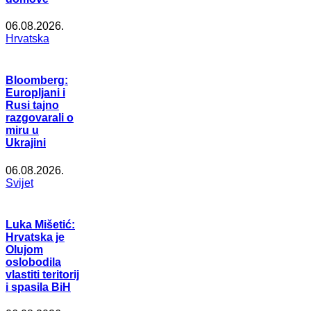
06.08.2026.
Hrvatska
Bloomberg:
Europljani i
Rusi tajno
razgovarali o
miru u
Ukrajini
06.08.2026.
Svijet
Luka Mišetić:
Hrvatska je
Olujom
oslobodila
vlastiti teritorij
i spasila BiH