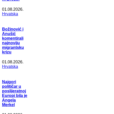
01.08.2026.
Hrvatska
Božinović i
Anušić
komentirali
najnoviju
migrantsku
krizu
01.08.2026.
Hrvatska
Najgori
političar u
poslijeratnoj
Europi bila je
Angela
Merkel