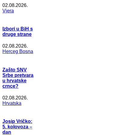
02.08.2026.
Vjera
Izbori u BiH s
druge strane
02.08.2026.
Herceg Bosna
Zašto SNV
Srbe pretvara
u hrvatske
crnce?
02.08.2026.
Hrvatska
Josip Vričko:
5. kolovoza –
dan