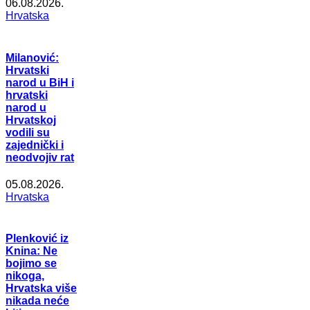
06.08.2026.
Hrvatska
Milanović:
Hrvatski
narod u BiH i
hrvatski
narod u
Hrvatskoj
vodili su
zajednički i
neodvojiv rat
05.08.2026.
Hrvatska
Plenković iz
Knina: Ne
bojimo se
nikoga,
Hrvatska više
nikada neće