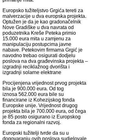
Europsko tužiteljstvo Grgića tereti za
malverzacije u dva europska projekta.
Optužen je da je kao gradonačelnik
Nove Gradiške u dva navrata od
poduzetnika Kreše Peteka primio
15.000 eura mita u zamjenu za
manipulaciju postupcima javne
nabave. Petekovim firmama Grgić je
navodno trebao osigurati dodjelu
poslova na dva građevinska projekta –
izgradnji reciklažnog dvorišta i
izgradnji solarne elektrane
Procijenjena vrijednost prvog projekta
bila je 900.000 eura. Od tog
iznosa 562.000 eura bile su
financirane iz Kohezijskog fonda
Europske unije. Vrijednost drugog
projekta bila je 700.000 eura, od čega
je 85 posto osigurano iz Europskog
fonda za regionalni razvoj.
Europski tužitelji tvrde da su u
dogovaranju ovih poslova sudjelovale