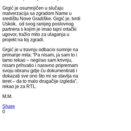
Grgić je osumnjičen u slučaju
malverzacija sa zgradom Name u
središtu Nove Gradiške. Grgić je, tvrdi
Uskok, od svog ranijeg poslovnog
partnera s kojim je imao tajni ortački
ugovor, tražio mito za ulaganja u
projekt na toj zgradi.
Grgić je u travnju odbacio sumnje na
primanje mita: “Pa nisam, ja sam to i
tamo rekao – negirao sam krivnju,
nisam prihvatio i naravno pripremam
svoju obranu gdje ću dokumentirati i
dokazati sve ono što mi se stavlja na
teret – da to malo drugačije izgleda”,
rekao je za RTL.
M.M.
Share
0