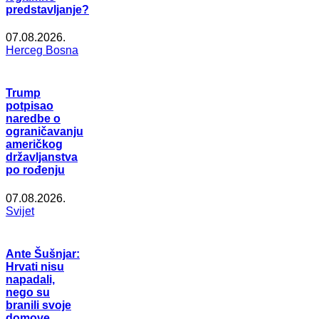
predstavljanje?
07.08.2026.
Herceg Bosna
Trump
potpisao
naredbe o
ograničavanju
američkog
državljanstva
po rođenju
07.08.2026.
Svijet
Ante Šušnjar:
Hrvati nisu
napadali,
nego su
branili svoje
domove