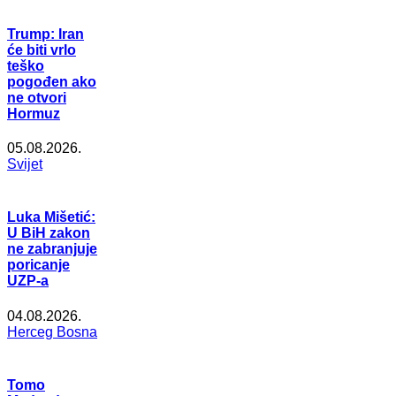
Trump: Iran
će biti vrlo
teško
pogođen ako
ne otvori
Hormuz
05.08.2026.
Svijet
Luka Mišetić:
U BiH zakon
ne zabranjuje
poricanje
UZP-a
04.08.2026.
Herceg Bosna
Tomo