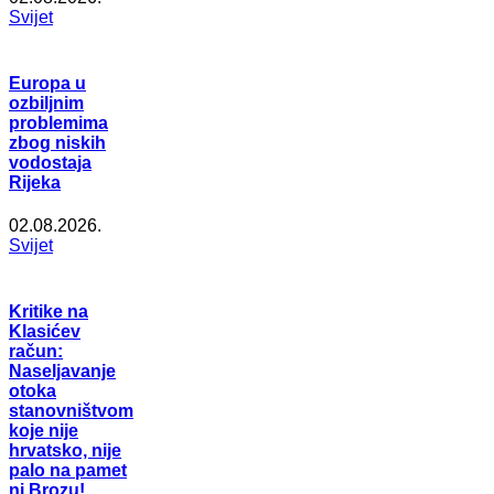
Svijet
Europa u
ozbiljnim
problemima
zbog niskih
vodostaja
Rijeka
02.08.2026.
Svijet
Kritike na
Klasićev
račun:
Naseljavanje
otoka
stanovništvom
koje nije
hrvatsko, nije
palo na pamet
ni Brozu!