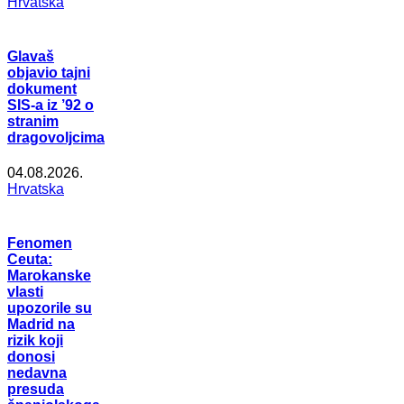
Hrvatska
Glavaš
objavio tajni
dokument
SIS-a iz ’92 o
stranim
dragovoljcima
04.08.2026.
Hrvatska
Fenomen
Ceuta:
Marokanske
vlasti
upozorile su
Madrid na
rizik koji
donosi
nedavna
presuda