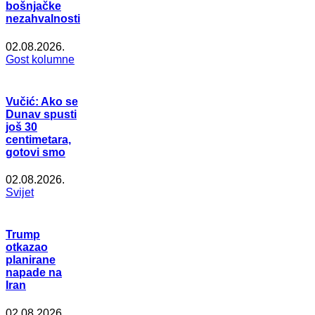
bošnjačke
nezahvalnosti
02.08.2026.
Gost kolumne
Vučić: Ako se
Dunav spusti
još 30
centimetara,
gotovi smo
02.08.2026.
Svijet
Trump
otkazao
planirane
napade na
Iran
02.08.2026.