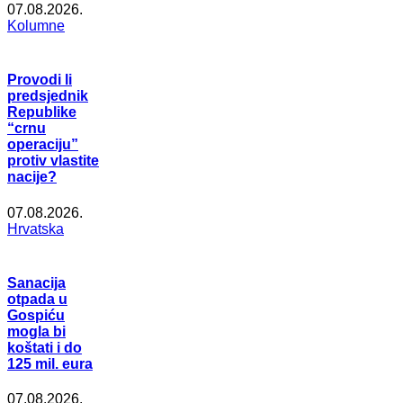
07.08.2026.
Kolumne
Provodi li
predsjednik
Republike
“crnu
operaciju”
protiv vlastite
nacije?
07.08.2026.
Hrvatska
Sanacija
otpada u
Gospiću
mogla bi
koštati i do
125 mil. eura
07.08.2026.