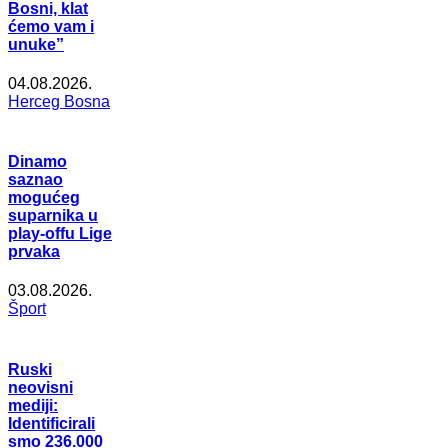
Bosni, klat
ćemo vam i
unuke”
04.08.2026.
Herceg Bosna
Dinamo
saznao
mogućeg
suparnika u
play-offu Lige
prvaka
03.08.2026.
Šport
Ruski
neovisni
mediji:
Identificirali
smo 236.000