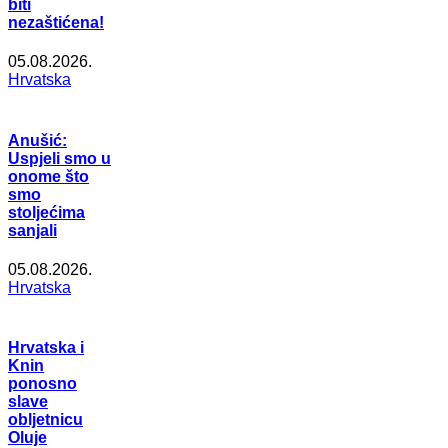
biti
nezaštićena!
05.08.2026.
Hrvatska
Anušić:
Uspjeli smo u
onome što
smo
stoljećima
sanjali
05.08.2026.
Hrvatska
Hrvatska i
Knin
ponosno
slave
obljetnicu
Oluje