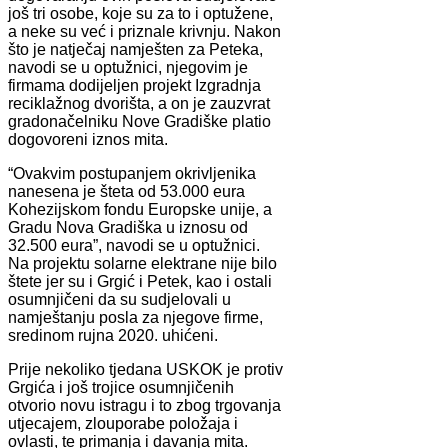
još tri osobe, koje su za to i optužene,
a neke su već i priznale krivnju. Nakon
što je natječaj namješten za Peteka,
navodi se u optužnici, njegovim je
firmama dodijeljen projekt Izgradnja
reciklažnog dvorišta, a on je zauzvrat
gradonačelniku Nove Gradiške platio
dogovoreni iznos mita.
“Ovakvim postupanjem okrivljenika
nanesena je šteta od 53.000 eura
Kohezijskom fondu Europske unije, a
Gradu Nova Gradiška u iznosu od
32.500 eura”, navodi se u optužnici.
Na projektu solarne elektrane nije bilo
štete jer su i Grgić i Petek, kao i ostali
osumnjičeni da su sudjelovali u
namještanju posla za njegove firme,
sredinom rujna 2020. uhićeni.
Prije nekoliko tjedana USKOK je protiv
Grgića i još trojice osumnjičenih
otvorio novu istragu i to zbog trgovanja
utjecajem, zlouporabe položaja i
ovlasti, te primanja i davanja mita.