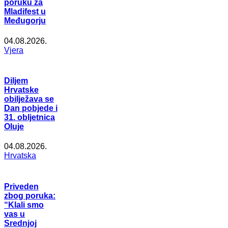
poruku za
Mladifest u
Međugorju
04.08.2026.
Vjera
Diljem
Hrvatske
obilježava se
Dan pobjede i
31. obljetnica
Oluje
04.08.2026.
Hrvatska
Priveden
zbog poruka:
“Klali smo
vas u
Srednjoj