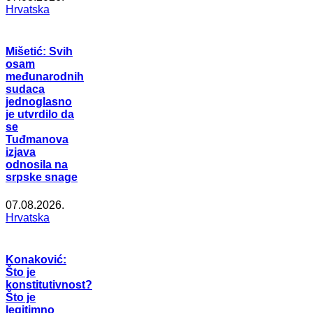
Hrvatska
Mišetić: Svih
osam
međunarodnih
sudaca
jednoglasno
je utvrdilo da
se
Tuđmanova
izjava
odnosila na
srpske snage
07.08.2026.
Hrvatska
Konaković:
Što je
konstitutivnost?
Što je
legitimno