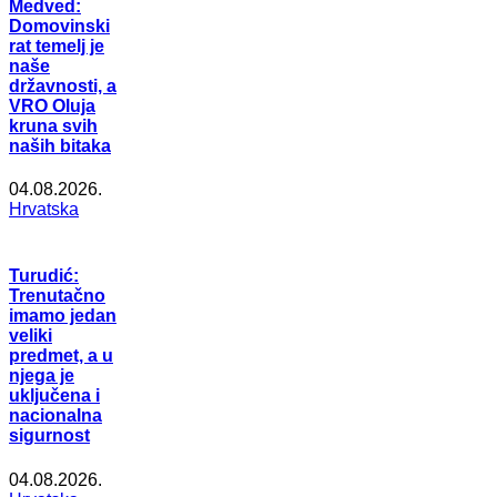
Medved:
Domovinski
rat temelj je
naše
državnosti, a
VRO Oluja
kruna svih
naših bitaka
04.08.2026.
Hrvatska
Turudić:
Trenutačno
imamo jedan
veliki
predmet, a u
njega je
uključena i
nacionalna
sigurnost
04.08.2026.