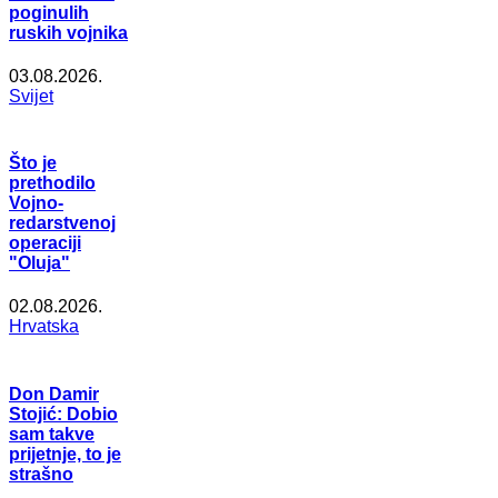
poginulih
ruskih vojnika
03.08.2026.
Svijet
Što je
prethodilo
Vojno-
redarstvenoj
operaciji
"Oluja"
02.08.2026.
Hrvatska
Don Damir
Stojić: Dobio
sam takve
prijetnje, to je
strašno