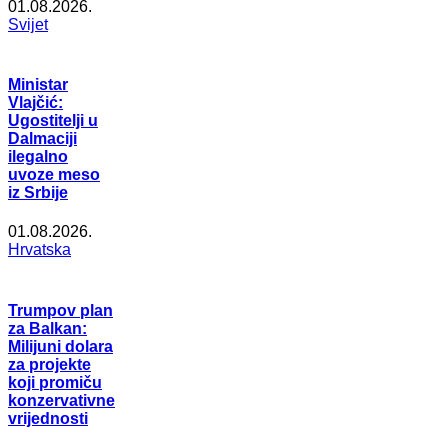
01.08.2026.
Svijet
Ministar
Vlajčić:
Ugostitelji u
Dalmaciji
ilegalno
uvoze meso
iz Srbije
01.08.2026.
Hrvatska
Trumpov plan
za Balkan:
Milijuni dolara
za projekte
koji promiču
konzervativne
vrijednosti