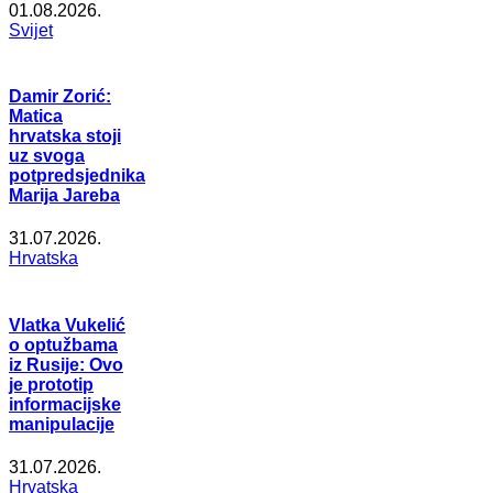
01.08.2026.
Svijet
Damir Zorić:
Matica
hrvatska stoji
uz svoga
potpredsjednika
Marija Jareba
31.07.2026.
Hrvatska
Vlatka Vukelić
o optužbama
iz Rusije: Ovo
je prototip
informacijske
manipulacije
31.07.2026.
Hrvatska