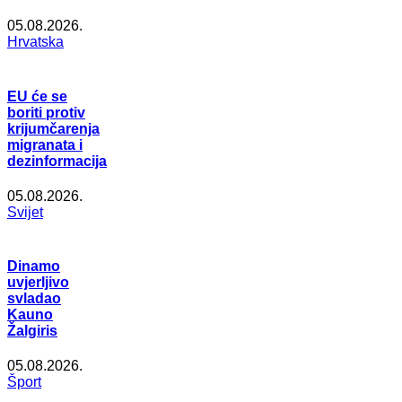
05.08.2026.
Hrvatska
EU će se
boriti protiv
krijumčarenja
migranata i
dezinformacija
05.08.2026.
Svijet
Dinamo
uvjerljivo
svladao
Kauno
Žalgiris
05.08.2026.
Šport