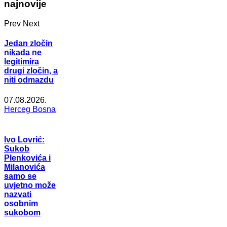
najnovije
Prev
Next
Jedan zločin
nikada ne
legitimira
drugi zločin, a
niti odmazdu
07.08.2026.
Herceg Bosna
Ivo Lovrić:
Sukob
Plenkovića i
Milanovića
samo se
uvjetno može
nazvati
osobnim
sukobom