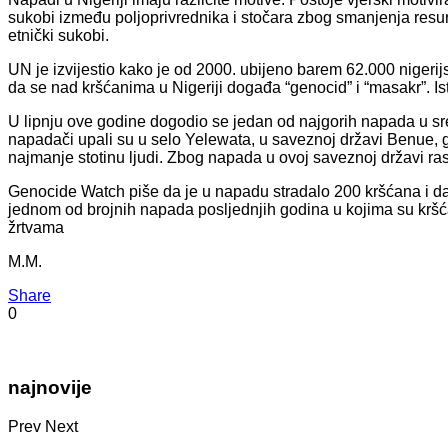
sukobi između poljoprivrednika i stočara zbog smanjenja resur
etnički sukobi.
UN je izvijestio kako je od 2000. ubijeno barem 62.000 nigeri
da se nad kršćanima u Nigeriji događa “genocid” i “masakr”. I
U lipnju ove godine dogodio se jedan od najgorih napada u sre
napadači upali su u selo Yelewata, u saveznoj državi Benue, 
najmanje stotinu ljudi. Zbog napada u ovoj saveznoj državi ras
Genocide Watch piše da je u napadu stradalo 200 kršćana i da 
jednom od brojnih napada posljednjih godina u kojima su kršć
žrtvama
M.M.
Share
0
najnovije
Prev
Next