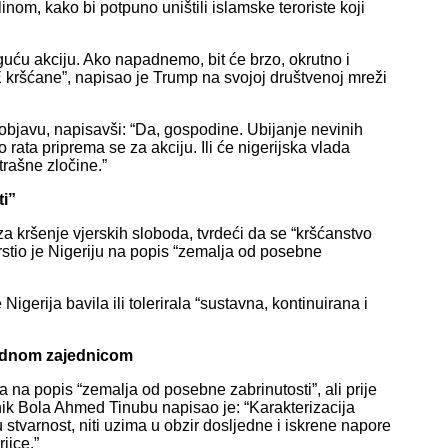
om, kako bi potpuno uništili islamske teroriste koji
ću akciju. Ako napadnemo, bit će brzo, okrutno i
E kršćane”, napisao je Trump na svojoj društvenoj mreži
objavu, napisavši: “Da, gospodine. Ubijanje nevinih
o rata priprema se za akciju. Ili će nigerijska vlada
strašne zločine.”
ti”
a kršenje vjerskih sloboda, tvrdeći da se “kršćanstvo
rstio je Nigeriju na popis “zemalja od posebne
igerija bavila ili tolerirala “sustavna, kontinuirana i
rodnom zajednicom
 na popis “zemalja od posebne zabrinutosti”, ali prije
nik Bola Ahmed Tinubu napisao je: “Karakterizacija
stvarnost, niti uzima u obzir dosljedne i iskrene napore
ijce.”