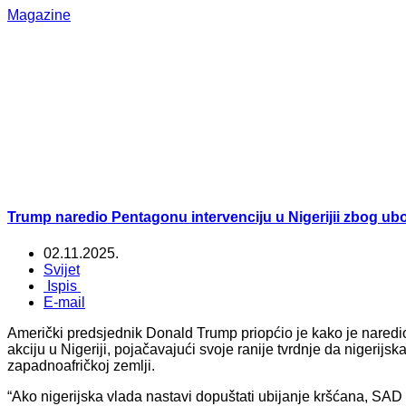
Magazine
Trump naredio Pentagonu intervenciju u Nigerijii zbog ub
02.11.2025.
Svijet
Ispis
E-mail
Američki predsjednik Donald Trump priopćio je kako je naredi
akciju u Nigeriji, pojačavajući svoje ranije tvrdnje da nigerijs
zapadnoafričkoj zemlji.
“Ako nigerijska vlada nastavi dopuštati ubijanje kršćana, SAD 