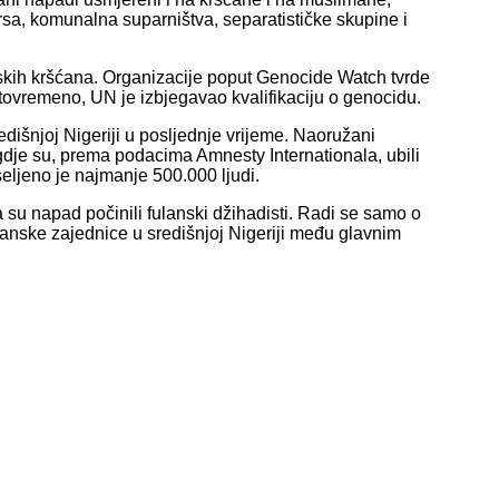
sa, komunalna suparništva, separatističke skupine i
jskih kršćana. Organizacije poput Genocide Watch tvrde
stovremeno, UN je izbjegavao kvalifikaciju o genocidu.
dišnjoj Nigeriji u posljednje vrijeme. Naoružani
gdje su, prema podacima Amnesty Internationala, ubili
eljeno je najmanje 500.000 ljudi.
su napad počinili fulanski džihadisti. Radi se samo o
anske zajednice u središnjoj Nigeriji među glavnim