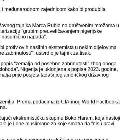
va i međunarodnom zajednicom kako bi produbila
državnog tajnika Marca Rubia na društvenim mrežama u
kterizaciju “grubim preuveličavanjem nigerijske
je nasumično napada”.
bi protiv ovih nasilnih ekstremista u nekim dijelovima
abrinutosti'”, ustvrdio je tajnik za tisak.
a popis “zemalja od posebne zabrinutosti” zbog onoga
loboda”. Nigerija je uklonjena s popisa 2023. godine,
zemalja prije posjeta tadašnjeg američkog državnog
ka zemlja. Prema podacima iz CIA-inog World Factbooka
na.
čujući ekstremističku skupinu Boko Haram, koja nastoji
ala je i one muslimane za koje smatra da “nisu pravi
irani napadi usmjereni i na kršćane i na muslimane,