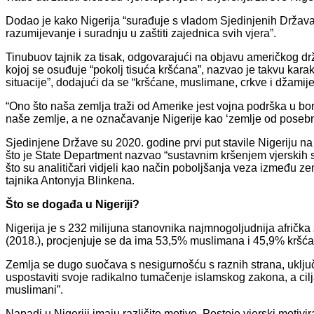
Dodao je kako Nigerija “surađuje s vladom Sjedinjenih Drža
razumijevanje i suradnju u zaštiti zajednica svih vjera”.
Tinubuov tajnik za tisak, odgovarajući na objavu američkog 
kojoj se osuđuje “pokolj tisuća kršćana”, nazvao je takvu kara
situacije”, dodajući da se “kršćane, muslimane, crkve i džami
“Ono što naša zemlja traži od Amerike jest vojna podrška u bor
naše zemlje, a ne označavanje Nigerije kao ‘zemlje od posebne z
Sjedinjene Države su 2020. godine prvi put stavile Nigeriju n
što je State Department nazvao “sustavnim kršenjem vjerskih s
što su analitičari vidjeli kao način poboljšanja veza između 
tajnika Antonyja Blinkena.
Što se događa u Nigeriji?
Nigerija je s 232 milijuna stanovnika najmnogoljudnija afrič
(2018.), procjenjuje se da ima 53,5% muslimana i 45,9% kršća
Zemlja se dugo suočava s nesigurnošću s raznih strana, uklju
uspostaviti svoje radikalno tumačenje islamskog zakona, a cilj
muslimani”.
Napadi u Nigeriji imaju različite motive. Postoje vjerski motiv