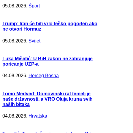
05.08.2026.
Šport
Trump: Iran će biti vrlo teško pogođen ako
ne otvori Hormuz
05.08.2026.
Svijet
Luka Mišetić: U BiH zakon ne zabranjuje
poricanje UZP-a
04.08.2026.
Herceg Bosna
Tomo Medved: Domovinski rat temelj je
naše državnosti, a VRO Oluja kruna svih
naših bitaka
04.08.2026.
Hrvatska