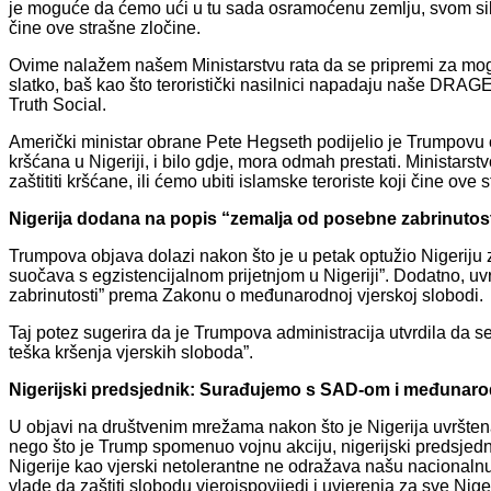
je moguće da ćemo ući u tu sada osramoćenu zemlju, svom silin
čine ove strašne zločine.
Ovime nalažem našem Ministarstvu rata da se pripremi za mogu
slatko, baš kao što teroristički nasilnici napadaju naše DRAG
Truth Social.
Američki ministar obrane Pete Hegseth podijelio je Trumpovu 
kršćana u Nigeriji, i bilo gdje, mora odmah prestati. Ministarstv
zaštititi kršćane, ili ćemo ubiti islamske teroriste koji čine ove 
Nigerija dodana na popis “zemalja od posebne zabrinutos
Trumpova objava dolazi nakon što je u petak optužio Nigeriju z
suočava s egzistencijalnom prijetnjom u Nigeriji”. Dodatno, uv
zabrinutosti” prema Zakonu o međunarodnoj vjerskoj slobodi.
Taj potez sugerira da je Trumpova administracija utvrdila da se N
teška kršenja vjerskih sloboda”.
Nigerijski predsjednik: Surađujemo s SAD-om i međuna
U objavi na društvenim mrežama nakon što je Nigerija uvrštena
nego što je Trump spomenuo vojnu akciju, nigerijski predsjed
Nigerije kao vjerski netolerantne ne odražava našu nacionalnu 
vlade da zaštiti slobodu vjeroispovijedi i uvjerenja za sve Niger