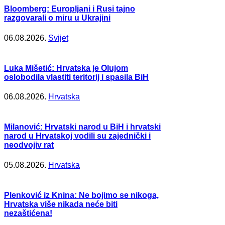
Bloomberg: Europljani i Rusi tajno
razgovarali o miru u Ukrajini
06.08.2026.
Svijet
Luka Mišetić: Hrvatska je Olujom
oslobodila vlastiti teritorij i spasila BiH
06.08.2026.
Hrvatska
Milanović: Hrvatski narod u BiH i hrvatski
narod u Hrvatskoj vodili su zajednički i
neodvojiv rat
05.08.2026.
Hrvatska
Plenković iz Knina: Ne bojimo se nikoga,
Hrvatska više nikada neće biti
nezaštićena!