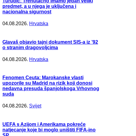
Turudić: Trenutačno imamo jedan veliki
predmet, a u njega je uključena i
nacionalna sigurnost
04.08.2026.
Hrvatska
Glavaš objavio tajni dokument SIS-a iz ’92
o stranim dragovoljcima
04.08.2026.
Hrvatska
Fenomen Ceuta: Marokanske vlasti
upozorile su Madrid na rizik koji donosi
nedavna presuda španjolskoga Vrhovnog
suda
04.08.2026.
Svijet
UEFA s Azijom i Amerikama pokreće
natjecanje koje bi moglo uništiti FIFA-ino
SP