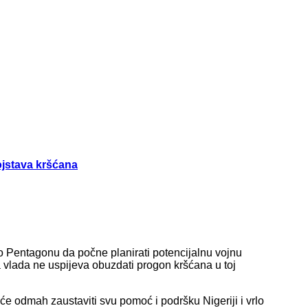
ojstava kršćana
o Pentagonu da počne planirati potencijalnu vojnu
ka vlada ne uspijeva obuzdati progon kršćana u toj
će odmah zaustaviti svu pomoć i podršku Nigeriji i vrlo