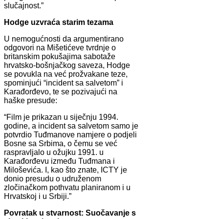
slučajnost.”
Hodge uzvraća starim tezama
U nemogućnosti da argumentirano
odgovori na Mišetićeve tvrdnje o
britanskim pokušajima sabotaže
hrvatsko-bošnjačkog saveza, Hodge
se povukla na već prožvakane teze,
spominjući “incident sa salvetom” i
Karađorđevo, te se pozivajući na
haške presude:
“Film je prikazan u siječnju 1994.
godine, a incident sa salvetom samo je
potvrdio Tuđmanove namjere o podjeli
Bosne sa Srbima, o čemu se već
raspravljalo u ožujku 1991. u
Karađorđevu između Tuđmana i
Miloševića. I, kao što znate, ICTY je
donio presudu o udruženom
zločinačkom pothvatu planiranom i u
Hrvatskoj i u Srbiji.”
Povratak u stvarnost: Suočavanje s