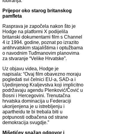
lobiranja.
Prijepor oko starog britanskog
pamfleta
Rasprava je započela nakon što je
Hodge na platformi X podijelila
britanski dokumentarni film s Channel
4 iz 1994. godine, poznat po izrazito
antihrvatskim stajalištima i optužbama
o navodnim Tuđmanovim planovima
za stvaranje “Velike Hrvatske”.
Uz objavu videa, Hodge je
napisala: “Ovaj film obavezno moraju
pogledati svi čelnici EU-a, SAD-a i
Ujedinjenog Kraljevstva koji implicitno
podržavaju agendu Plenković/Čović u
Bosni i Hercegovini. Trenutačna
hrvatska dominacija u Federaciji
ukorijenjena je u istrebljenju i
apartheidu te bi trebala biti u
potpunosti odbačena od strane
demokracija svugdje.”
Mišetićev snažan odgovor i