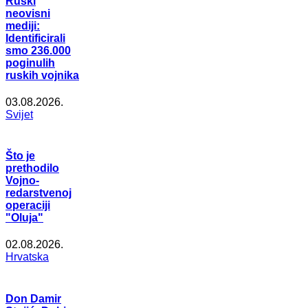
Ruski
neovisni
mediji:
Identificirali
smo 236.000
poginulih
ruskih vojnika
03.08.2026.
Svijet
Što je
prethodilo
Vojno-
redarstvenoj
operaciji
"Oluja"
02.08.2026.
Hrvatska
Don Damir