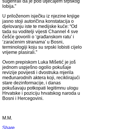
sugerirali da je pod utjecajem srpskog
lobija.”
U priloženom isječku iz njezine knjige
jasno stoji autoričina konstatacija o
djelovanju iste te medijske kuće: “Od
tada su voditelji vijesti Channel 4 sve
češće govorili o ‘građanskom ratu’ i
‘zaraćenim stranama’ u Bosni,
terminologiji koju su srpski lobisti cijelo
vrijeme plasirali.”
Ovom prepiskom Luka Mišetić je još
jednom uspješno ogolio pokušaje
revizije povijesti i dvostruka mjerila
međunarodnih aktera koji, reciklirajući
stare dezinformacije, i danas
pokušavaju potkopati legitimnu ulogu
Hrvatske i poziciju hrvatskog naroda u
Bosni i Hercegovini.
M.M.
Share