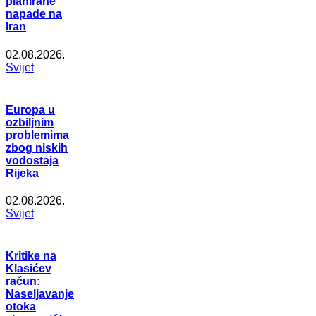
planirane
napade na
Iran
02.08.2026.
Svijet
Europa u
ozbiljnim
problemima
zbog niskih
vodostaja
Rijeka
02.08.2026.
Svijet
Kritike na
Klasićev
račun:
Naseljavanje
otoka