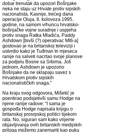
dobar trenutak da upozori Bošnjake
neka ne staju uz Hrvate protiv srpskih
nacionalista. Kasnije, trećeg dana
operacije Oluja, 6. kolovoza 1995.
godine, na samom vrhuncu hrvatsko-
bošnjačke vojne suradnje i uspjeha
protiv snaga Ratka Mladića, Paddy
Ashdown [bivši (?) operativac MI6-a]
gostovao je na britanskoj televiziji i
ustvrdio kako je Tuđman tri mjeseca
ranije na salveti nacrtao svoje planove
za podjelu Bosne sa Srbima. Još
jednom, Ashdown je upozorio
Bošnjake da ne sklapaju savez s
Hrvatskom protiv srpskih
nacionalističkih snaga.”
Na kraju svog odgovora, Mišetić je
poentirao podsjetivši samu Hodge na
njene ranije radove: “I sama je
gospođa Hodge napisala knjigu o
britanskoj prosrpskoj politici tijekom
rata. No, siguran sam kako vrijeme
objavljivanja ovih britanskih medijskih
priloga možemo zanemariti kao puku