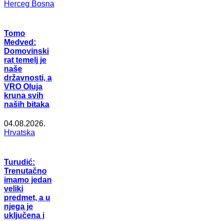
Herceg Bosna
Tomo
Medved:
Domovinski
rat temelj je
naše
državnosti, a
VRO Oluja
kruna svih
naših bitaka
04.08.2026.
Hrvatska
Turudić:
Trenutačno
imamo jedan
veliki
predmet, a u
njega je
uključena i