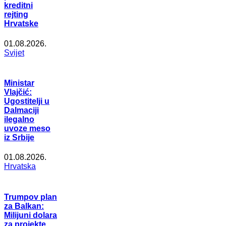
kreditni
rejting
Hrvatske
01.08.2026.
Svijet
Ministar
Vlajčić:
Ugostitelji u
Dalmaciji
ilegalno
uvoze meso
iz Srbije
01.08.2026.
Hrvatska
Trumpov plan
za Balkan:
Milijuni dolara
za projekte