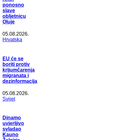
ponosno
slave
obljetnicu
Oluje
05.08.2026.
Hrvatska
EU će se
boriti protiv
krijumčarenja
migranata i
dezinformacija
05.08.2026.
Svijet
Dinamo
uvjerljivo
svladao
Kauno