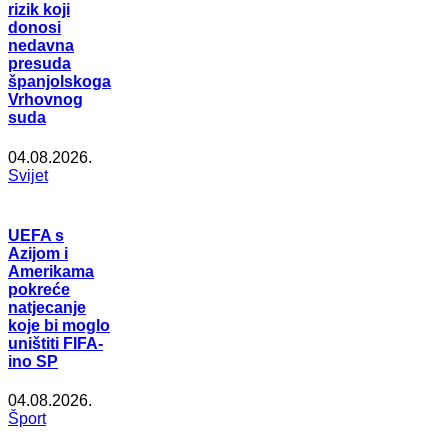
rizik koji
donosi
nedavna
presuda
španjolskoga
Vrhovnog
suda
04.08.2026.
Svijet
UEFA s
Azijom i
Amerikama
pokreće
natjecanje
koje bi moglo
uništiti FIFA-
ino SP
04.08.2026.
Šport