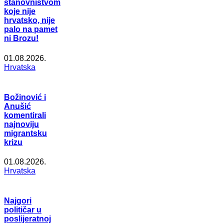
stanovništvom
koje nije
hrvatsko, nije
palo na pamet
ni Brozu!
01.08.2026.
Hrvatska
Božinović i
Anušić
komentirali
najnoviju
migrantsku
krizu
01.08.2026.
Hrvatska
Najgori
političar u
poslijeratnoj