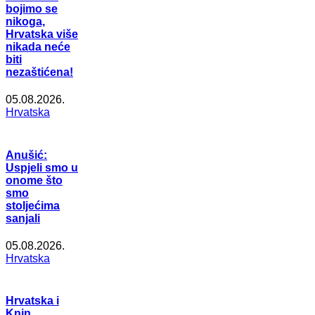
bojimo se
nikoga,
Hrvatska više
nikada neće
biti
nezaštićena!
05.08.2026.
Hrvatska
Anušić:
Uspjeli smo u
onome što
smo
stoljećima
sanjali
05.08.2026.
Hrvatska
Hrvatska i
Knin