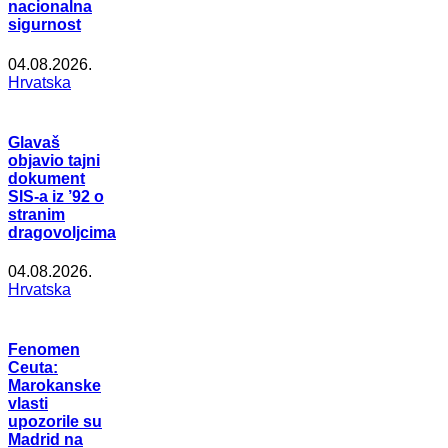
nacionalna
sigurnost
04.08.2026.
Hrvatska
Glavaš
objavio tajni
dokument
SIS-a iz ’92 o
stranim
dragovoljcima
04.08.2026.
Hrvatska
Fenomen
Ceuta:
Marokanske
vlasti
upozorile su
Madrid na