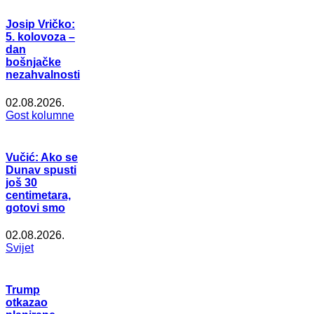
Josip Vričko:
5. kolovoza –
dan
bošnjačke
nezahvalnosti
02.08.2026.
Gost kolumne
Vučić: Ako se
Dunav spusti
još 30
centimetara,
gotovi smo
02.08.2026.
Svijet
Trump
otkazao