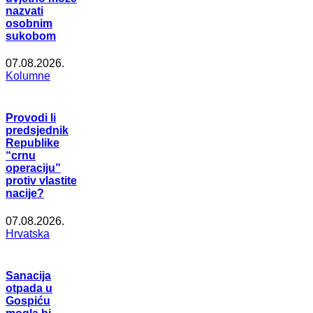
nazvati
osobnim
sukobom
07.08.2026.
Kolumne
Provodi li
predsjednik
Republike
“crnu
operaciju”
protiv vlastite
nacije?
07.08.2026.
Hrvatska
Sanacija
otpada u
Gospiću