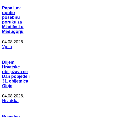
Papa Lav
uputio
posebnu
poruku za
Mladifest u
Međugorju
04.08.2026.
Vjera
Diljem
Hrvatske
obilježava se
Dan pobjede i
31. obljetnica
Oluje
04.08.2026.
Hrvatska
Priveden