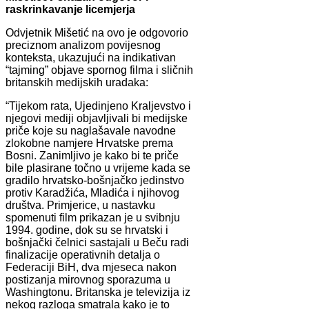
raskrinkavanje licemjerja
Odvjetnik Mišetić na ovo je odgovorio
preciznom analizom povijesnog
konteksta, ukazujući na indikativan
“tajming” objave spornog filma i sličnih
britanskih medijskih uradaka:
“Tijekom rata, Ujedinjeno Kraljevstvo i
njegovi mediji objavljivali bi medijske
priče koje su naglašavale navodne
zlokobne namjere Hrvatske prema
Bosni. Zanimljivo je kako bi te priče
bile plasirane točno u vrijeme kada se
gradilo hrvatsko-bošnjačko jedinstvo
protiv Karadžića, Mladića i njihovog
društva. Primjerice, u nastavku
spomenuti film prikazan je u svibnju
1994. godine, dok su se hrvatski i
bošnjački čelnici sastajali u Beču radi
finalizacije operativnih detalja o
Federaciji BiH, dva mjeseca nakon
postizanja mirovnog sporazuma u
Washingtonu. Britanska je televizija iz
nekog razloga smatrala kako je to