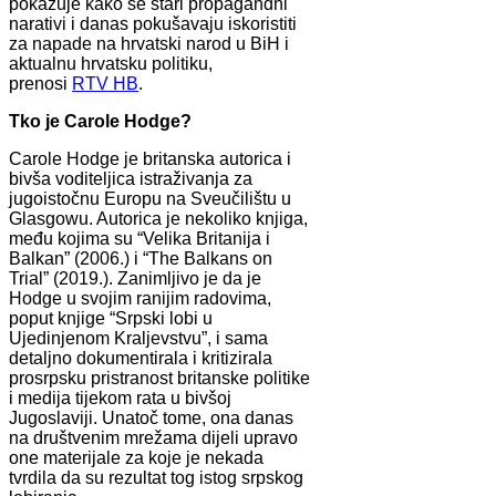
pokazuje kako se stari propagandni
narativi i danas pokušavaju iskoristiti
za napade na hrvatski narod u BiH i
aktualnu hrvatsku politiku,
prenosi
RTV HB
.
Tko je Carole Hodge?
Carole Hodge je britanska autorica i
bivša voditeljica istraživanja za
jugoistočnu Europu na Sveučilištu u
Glasgowu. Autorica je nekoliko knjiga,
među kojima su “Velika Britanija i
Balkan” (2006.) i “The Balkans on
Trial” (2019.). Zanimljivo je da je
Hodge u svojim ranijim radovima,
poput knjige “Srpski lobi u
Ujedinjenom Kraljevstvu”, i sama
detaljno dokumentirala i kritizirala
prosrpsku pristranost britanske politike
i medija tijekom rata u bivšoj
Jugoslaviji. Unatoč tome, ona danas
na društvenim mrežama dijeli upravo
one materijale za koje je nekada
tvrdila da su rezultat tog istog srpskog