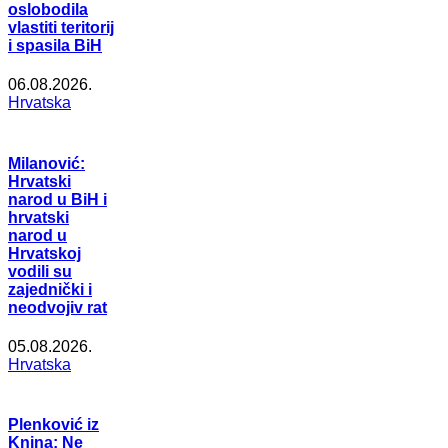
oslobodila
vlastiti teritorij
i spasila BiH
06.08.2026.
Hrvatska
Milanović:
Hrvatski
narod u BiH i
hrvatski
narod u
Hrvatskoj
vodili su
zajednički i
neodvojiv rat
05.08.2026.
Hrvatska
Plenković iz
Knina: Ne