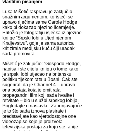
vlastitim pisanjem
Luka Mišetić raspravu je zaključio
snažnim argumentom, koristeći se
upravo riječima same Carole Hodge
kako bi dokazao njezino licemjerje.
Priložio je fotografiju isječka iz njezine
knjige “Srpski lobi u Ujedinjenom
Kraljevstvu”, gdje je sama autorica
kritizirala medijsku kuću čiji uradak
sada promovira.
Mišetić je zaključio: “Gospođo Hodge,
napisali ste cijelu knjigu o tome kako
je srpski lobi utjecao na britansku
politiku tijekom rata u Bosni. Čak ste
sugerirali da je Channel 4 – upravo
ona postaja koja je emitirala
propagandni film koji sada hvalite i
retvitate – bio u službi srpskog lobija.
Pogledajte u nastavku. Zabrinjavajuće
je to što sada iznova plasirate i
predstavljate kao vjerodostojne one
videozapise koje je proizvela
televizijska postaja za koju ste ranije