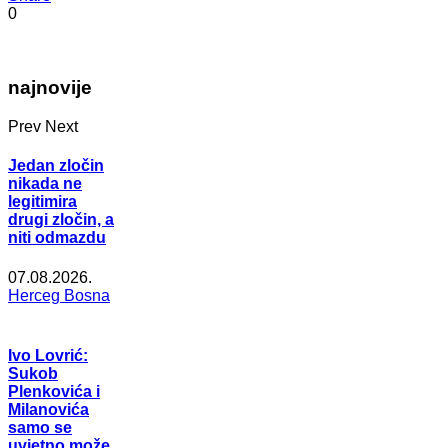
0
najnovije
Prev
Next
Jedan zločin
nikada ne
legitimira
drugi zločin, a
niti odmazdu
07.08.2026.
Herceg Bosna
Ivo Lovrić:
Sukob
Plenkovića i
Milanovića
samo se
uvjetno može