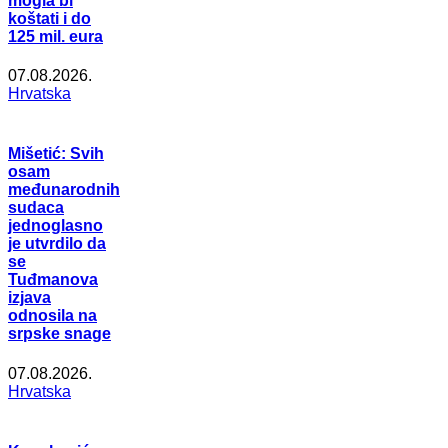
mogla bi
koštati i do
125 mil. eura
07.08.2026.
Hrvatska
Mišetić: Svih
osam
međunarodnih
sudaca
jednoglasno
je utvrdilo da
se
Tuđmanova
izjava
odnosila na
srpske snage
07.08.2026.
Hrvatska