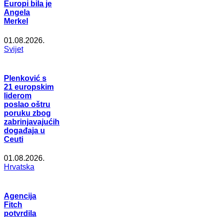
Europi bila je
Angela
Merkel
01.08.2026.
Svijet
Plenković s
21 europskim
liderom
poslao oštru
poruku zbog
zabrinjavajućih
događaja u
Ceuti
01.08.2026.
Hrvatska
Agencija
Fitch
potvrdila