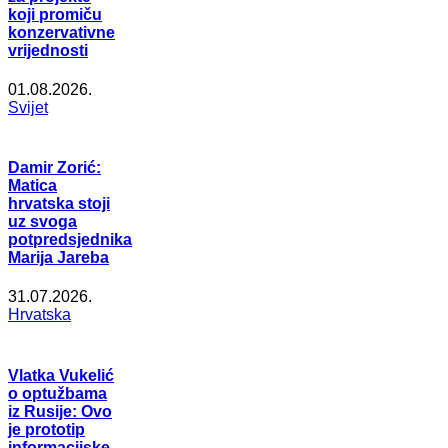
koji promiču
konzervativne
vrijednosti
01.08.2026.
Svijet
Damir Zorić:
Matica
hrvatska stoji
uz svoga
potpredsjednika
Marija Jareba
31.07.2026.
Hrvatska
Vlatka Vukelić
o optužbama
iz Rusije: Ovo
je prototip
informacijske