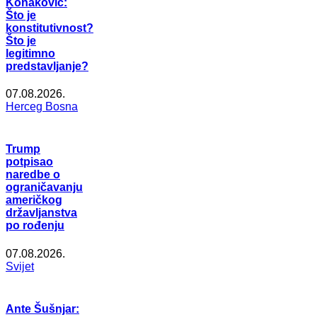
Konaković:
Što je
konstitutivnost?
Što je
legitimno
predstavljanje?
07.08.2026.
Herceg Bosna
Trump
potpisao
naredbe o
ograničavanju
američkog
državljanstva
po rođenju
07.08.2026.
Svijet
Ante Šušnjar: