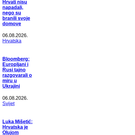
Hrvati nisu
napadali,
nego su
branili svoje
domove
06.08.2026.
Hrvatska
Bloomberg:
Europljani i
Rusi tajno
razgovarali o
miru u
Ukrajini
06.08.2026.
Svijet
Luka Mišetić:
Hrvatska je
Olujom