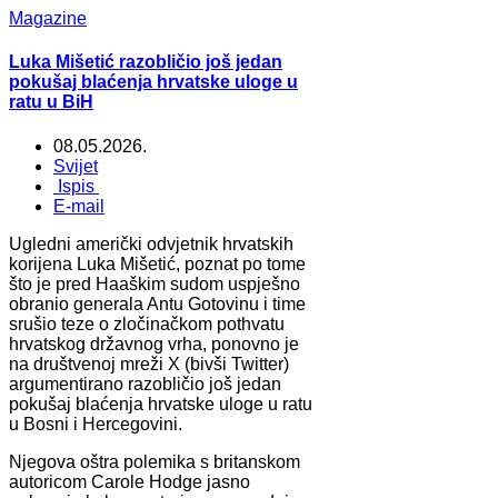
Magazine
Luka Mišetić razobličio još jedan
pokušaj blaćenja hrvatske uloge u
ratu u BiH
08.05.2026.
Svijet
Ispis
E-mail
Ugledni američki odvjetnik hrvatskih
korijena Luka Mišetić, poznat po tome
što je pred Haaškim sudom uspješno
obranio generala Antu Gotovinu i time
srušio teze o zločinačkom pothvatu
hrvatskog državnog vrha, ponovno je
na društvenoj mreži X (bivši Twitter)
argumentirano razobličio još jedan
pokušaj blaćenja hrvatske uloge u ratu
u Bosni i Hercegovini.
Njegova oštra polemika s britanskom
autoricom Carole Hodge jasno