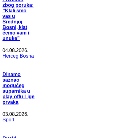
zbog poruka:
“Klali smo
vas u
Srednjoj
Bosni, klat
ćemo vam i
unuke”
04.08.2026.
Herceg Bosna
Dinamo
saznao
mogućeg
suparnika u
play-offu Lige
prvaka
03.08.2026.
Šport