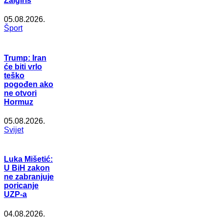
Žalgiris
05.08.2026.
Šport
Trump: Iran
će biti vrlo
teško
pogođen ako
ne otvori
Hormuz
05.08.2026.
Svijet
Luka Mišetić:
U BiH zakon
ne zabranjuje
poricanje
UZP-a
04.08.2026.