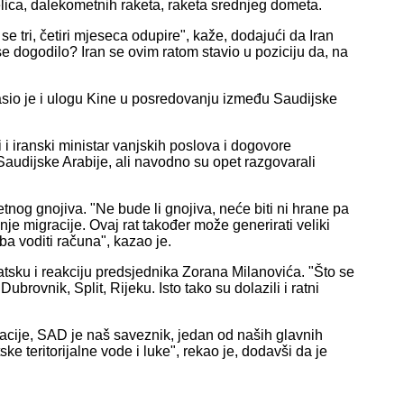
jelica, dalekometnih raketa, raketa srednjeg dometa.
se tri, četiri mjeseca odupire", kaže, dodajući da Iran
 dogodilo? Iran se ovim ratom stavio u poziciju da, na
aglasio je i ulogu Kine u posredovanju između Saudijske
 i iranski ministar vanjskih poslova i dogovore
Saudijske Arabije, ali navodno su opet razgovarali
tnog gnojiva. "Ne bude li gnojiva, neće biti ni hrane pa
nje migracije. Ovaj rat također može generirati veliki
eba voditi računa", kazao je.
atsku i reakciju predsjednika Zorana Milanovića. "Što se
Dubrovnik, Split, Rijeku. Isto tako su dolazili i ratni
cije, SAD je naš saveznik, jedan od naših glavnih
e teritorijalne vode i luke", rekao je, dodavši da je