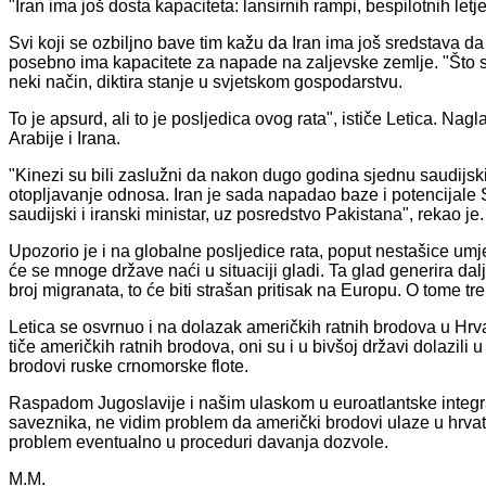
"Iran ima još dosta kapaciteta: lansirnih rampi, bespilotnih let
Svi koji se ozbiljno bave tim kažu da Iran ima još sredstava da 
posebno ima kapacitete za napade na zaljevske zemlje. "Što se
neki način, diktira stanje u svjetskom gospodarstvu.
To je apsurd, ali to je posljedica ovog rata", ističe Letica. N
Arabije i Irana.
"Kinezi su bili zaslužni da nakon dugo godina sjednu saudijski
otopljavanje odnosa. Iran je sada napadao baze i potencijale 
saudijski i iranski ministar, uz posredstvo Pakistana", rekao je.
Upozorio je i na globalne posljedice rata, poput nestašice umje
će se mnoge države naći u situaciji gladi. Ta glad generira dalj
broj migranata, to će biti strašan pritisak na Europu. O tome tr
Letica se osvrnuo i na dolazak američkih ratnih brodova u Hrv
tiče američkih ratnih brodova, oni su i u bivšoj državi dolazili u 
brodovi ruske crnomorske flote.
Raspadom Jugoslavije i našim ulaskom u euroatlantske integra
saveznika, ne vidim problem da američki brodovi ulaze u hrvatsk
problem eventualno u proceduri davanja dozvole.
M.M.