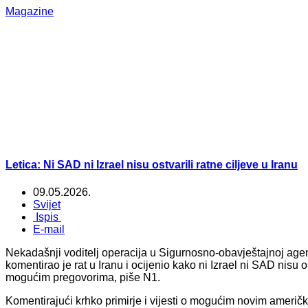
Magazine
Letica: Ni SAD ni Izrael nisu ostvarili ratne ciljeve u Iranu
09.05.2026.
Svijet
Ispis
E-mail
Nekadašnji voditelj operacija u Sigurnosno-obavještajnoj agenc
komentirao je rat u Iranu i ocijenio kako ni Izrael ni SAD nisu os
mogućim pregovorima, piše N1.
Komentirajući krhko primirje i vijesti o mogućim novim američk