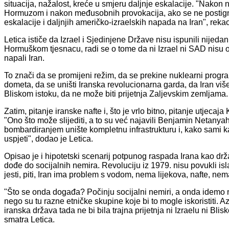
situacija, nažalost, kreće u smjeru daljnje eskalacije. "Nako
Hormuzom i nakon međusobnih provokacija, ako se ne postigne n
eskalacije i daljnjih američko-izraelskih napada na Iran", rekao
Letica ističe da Izrael i Sjedinjene Države nisu ispunili nijeda
Hormuškom tjesnacu, radi se o tome da ni Izrael ni SAD nisu ost
napali Iran.
To znači da se promijeni režim, da se prekine nuklearni program
dometa, da se uništi Iranska revolucionarna garda, da Iran vi
Bliskom istoku, da ne može biti prijetnja Zaljevskim zemljama.
Zatim, pitanje iranske nafte i, što je vrlo bitno, pitanje utjecaja 
"Ono što može slijediti, a to su već najavili Benjamin Netanya
bombardiranjem unište kompletnu infrastrukturu i, kako sami k
uspjeti", dodao je Letica.
Opisao je i hipotetski scenarij potpunog raspada Irana kao dr
dođe do socijalnih nemira. Revoluciju iz 1979. nisu povukli isl
jesti, piti, Iran ima problem s vodom, nema lijekova, nafte, nem
"Što se onda događa? Počinju socijalni nemiri, a onda idemo 
nego su tu razne etničke skupine koje bi to mogle iskoristiti. Aze
iranska država tada ne bi bila trajna prijetnja ni Izraelu ni Bli
smatra Letica.