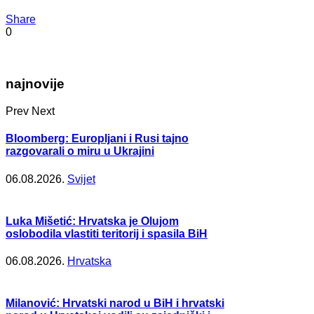
Share
0
najnovije
Prev
Next
Bloomberg: Europljani i Rusi tajno
razgovarali o miru u Ukrajini
06.08.2026.
Svijet
Luka Mišetić: Hrvatska je Olujom
oslobodila vlastiti teritorij i spasila BiH
06.08.2026.
Hrvatska
Milanović: Hrvatski narod u BiH i hrvatski