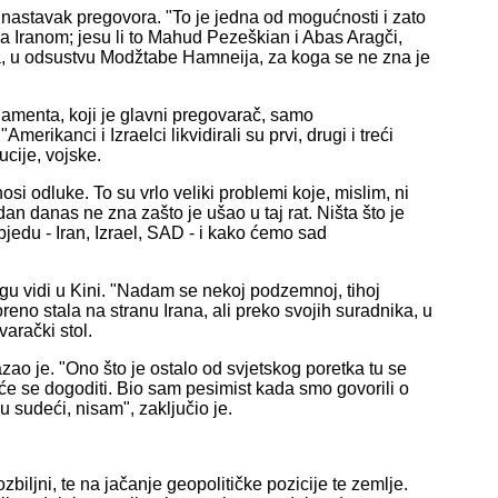
nastavak pregovora. "To je jedna od mogućnosti i zato
a Iranom; jesu li to Mahud Pezeškian i Abas Aragči,
ja, u odsustvu Modžtabe Hamneija, za koga se ne zna je
arlamenta, koji je glavni pregovarač, samo
erikanci i Izraelci likvidirali su prvi, drugi i treći
ucije, vojske.
nosi odluke. To su vrlo veliki problemi koje, mislim, ni
an danas ne zna zašto je ušao u taj rat. Ništa što je
objedu - Iran, Izrael, SAD - i kako ćemo sad
ogu vidi u Kini. "Nadam se nekoj podzemnoj, tihoj
reno stala na stranu Irana, ali preko svojih suradnika, u
arački stol.
zao je. "Ono što je ostalo od svjetskog poretka tu se
o će se dogoditi. Bio sam pesimist kada smo govorili o
u sudeći, nisam", zaključio je.
ozbiljni, te na jačanje geopolitičke pozicije te zemlje.