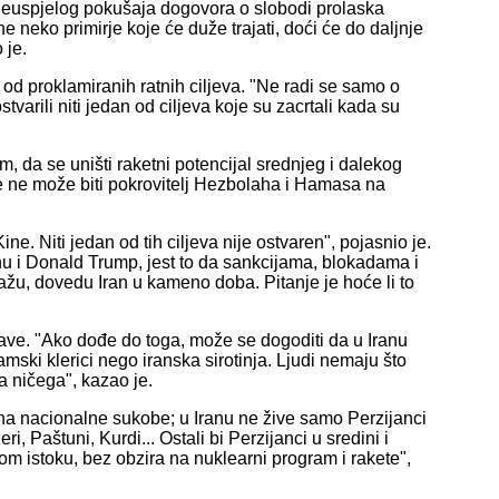
n neuspjelog pokušaja dogovora o slobodi prolaska
eko primirje koje će duže trajati, doći će do daljnje
 je.
n od proklamiranih ratnih ciljeva. "Ne radi se samo o
varili niti jedan od ciljeva koje su zacrtali kada su
, da se uništi raketni potencijal srednjeg i dalekog
še ne može biti pokrovitelj Hezbolaha i Hamasa na
Kine. Niti jedan od tih ciljeva nije ostvaren", pojasnio je.
hu i Donald Trump, jest to da sankcijama, blokadama i
ažu, dovedu Iran u kameno doba. Pitanje je hoće li to
žave. "Ako dođe do toga, može se dogoditi da u Iranu
amski klerici nego iranska sirotinja. Ljudi nemaju što
a ničega", kazao je.
na nacionalne sukobe; u Iranu ne žive samo Perzijanci
ri, Paštuni, Kurdi... Ostali bi Perzijanci u sredini i
skom istoku, bez obzira na nuklearni program i rakete",