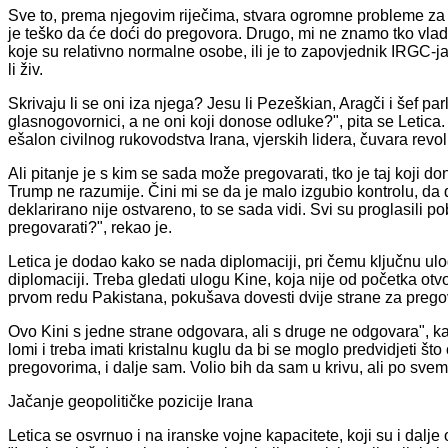
Sve to, prema njegovim riječima, stvara ogromne probleme za 
je teško da će doći do pregovora. Drugo, mi ne znamo tko vlad
koje su relativno normalne osobe, ili je to zapovjednik IRGC-
li živ.
Skrivaju li se oni iza njega? Jesu li Pezeškian, Aragči i šef p
glasnogovornici, a ne oni koji donose odluke?", pita se Letica. "Am
ešalon civilnog rukovodstva Irana, vjerskih lidera, čuvara revol
Ali pitanje je s kim se sada može pregovarati, tko je taj koji do
Trump ne razumije. Čini mi se da je malo izgubio kontrolu, da d
deklarirano nije ostvareno, to se sada vidi. Svi su proglasili p
pregovarati?", rekao je.
Letica je dodao kako se nada diplomaciji, pri čemu ključnu ul
diplomaciji. Treba gledati ulogu Kine, koja nije od početka otvo
prvom redu Pakistana, pokušava dovesti dvije strane za pregov
Ovo Kini s jedne strane odgovara, ali s druge ne odgovara", ka
lomi i treba imati kristalnu kuglu da bi se moglo predvidjeti št
pregovorima, i dalje sam. Volio bih da sam u krivu, ali po svem
Jačanje geopolitičke pozicije Irana
Letica se osvrnuo i na iranske vojne kapacitete, koji su i dalje 