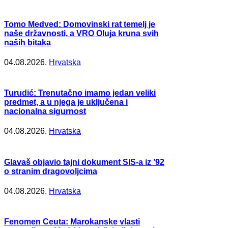
Tomo Medved: Domovinski rat temelj je
naše državnosti, a VRO Oluja kruna svih
naših bitaka
04.08.2026.
Hrvatska
Turudić: Trenutačno imamo jedan veliki
predmet, a u njega je uključena i
nacionalna sigurnost
04.08.2026.
Hrvatska
Glavaš objavio tajni dokument SIS-a iz ’92
o stranim dragovoljcima
04.08.2026.
Hrvatska
Fenomen Ceuta: Marokanske vlasti