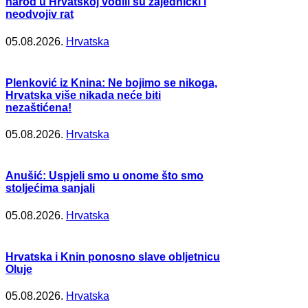
narod u Hrvatskoj vodili su zajednički i
neodvojiv rat
05.08.2026.
Hrvatska
Plenković iz Knina: Ne bojimo se nikoga,
Hrvatska više nikada neće biti
nezaštićena!
05.08.2026.
Hrvatska
Anušić: Uspjeli smo u onome što smo
stoljećima sanjali
05.08.2026.
Hrvatska
Hrvatska i Knin ponosno slave obljetnicu
Oluje
05.08.2026.
Hrvatska