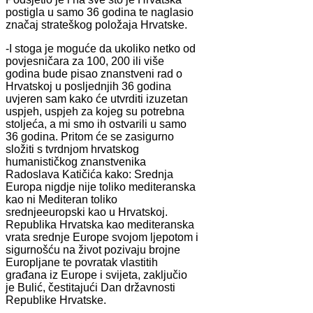
postigla u samo 36 godina te naglasio
značaj strateškog položaja Hrvatske.
-I stoga je moguće da ukoliko netko od
povjesničara za 100, 200 ili više
godina bude pisao znanstveni rad o
Hrvatskoj u posljednjih 36 godina
uvjeren sam kako će utvrditi izuzetan
uspjeh, uspjeh za kojeg su potrebna
stoljeća, a mi smo ih ostvarili u samo
36 godina. Pritom će se zasigurno
složiti s tvrdnjom hrvatskog
humanističkog znanstvenika
Radoslava Katičića kako: Srednja
Europa nigdje nije toliko mediteranska
kao ni Mediteran toliko
srednjeeuropski kao u Hrvatskoj.
Republika Hrvatska kao mediteranska
vrata srednje Europe svojom ljepotom i
sigurnošću na život pozivaju brojne
Europljane te povratak vlastitih
građana iz Europe i svijeta, zaključio
je Bulić, čestitajući Dan državnosti
Republike Hrvatske.