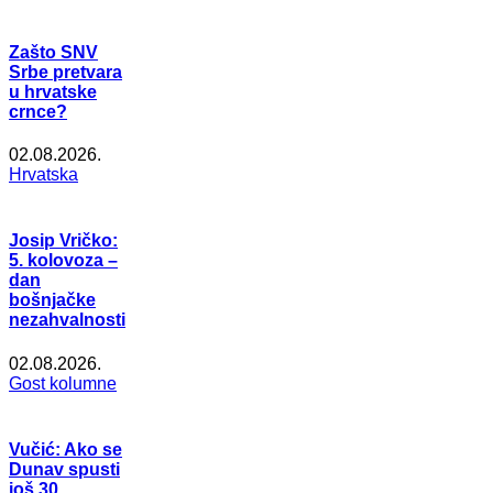
Zašto SNV
Srbe pretvara
u hrvatske
crnce?
02.08.2026.
Hrvatska
Josip Vričko:
5. kolovoza –
dan
bošnjačke
nezahvalnosti
02.08.2026.
Gost kolumne
Vučić: Ako se
Dunav spusti
još 30