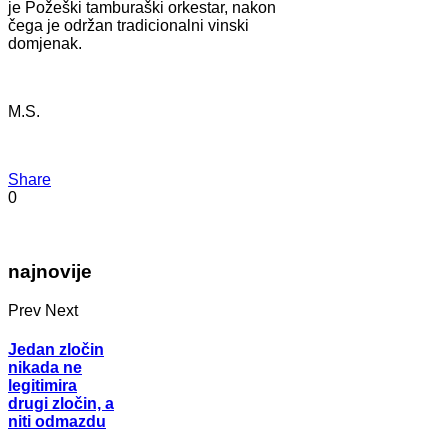
je Požeški tamburaški orkestar, nakon
čega je održan tradicionalni vinski
domjenak.
M.S.
Share
0
najnovije
Prev
Next
Jedan zločin
nikada ne
legitimira
drugi zločin, a
niti odmazdu