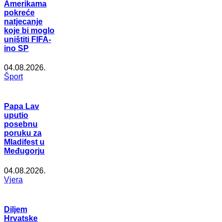
Amerikama
pokreće
natjecanje
koje bi moglo
uništiti FIFA-
ino SP
04.08.2026.
Šport
Papa Lav
uputio
posebnu
poruku za
Mladifest u
Međugorju
04.08.2026.
Vjera
Diljem
Hrvatske