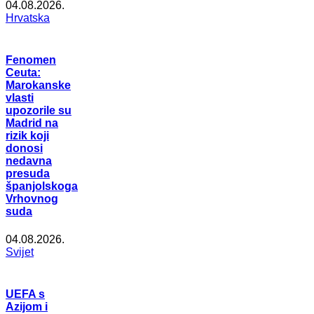
04.08.2026.
Hrvatska
Fenomen
Ceuta:
Marokanske
vlasti
upozorile su
Madrid na
rizik koji
donosi
nedavna
presuda
španjolskoga
Vrhovnog
suda
04.08.2026.
Svijet
UEFA s
Azijom i