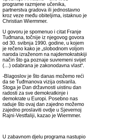
programe razmjene učenika,
partnerstva gradova ili jednostavno
kroz veze među obiteljima, istaknuo je
Christian Wiermmer.
U govoru je spomenuo i citat Franje
Tuđmana, točnije iz njegovog govora
od 30. svibnja 1990. godine, u kojem
je rečeno kako je „slobodnom voljom
naroda izraženom na najdemokratskiji
način što ga poznaje suvremeni svijet
(…) odabrana je zakonodavna vlast“.
-Blagoslov je što danas možemo reći
da se Tuđmanova vizija ostvarila.
Stoga je Dan državnosti uistinu dan
radosti za sve demokratkinje i
demokrate u Europi. Posebno nas
raduje što ovaj dan zajedno možemo
zajedno proslaviti ovdje u Sjevernoj
Rajni-Vestfaliji, kazao je Wiermmer.
U zabavnom djelu programa nastupio