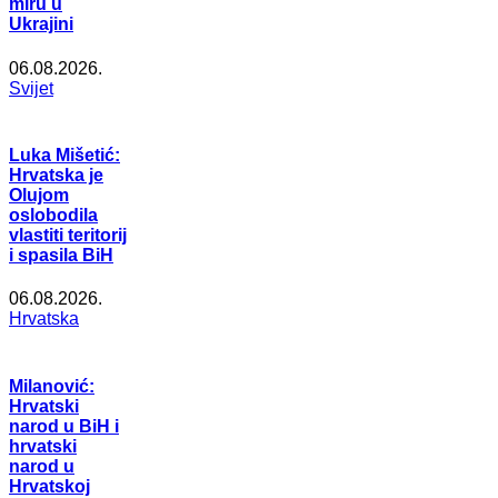
miru u
Ukrajini
06.08.2026.
Svijet
Luka Mišetić:
Hrvatska je
Olujom
oslobodila
vlastiti teritorij
i spasila BiH
06.08.2026.
Hrvatska
Milanović:
Hrvatski
narod u BiH i
hrvatski
narod u
Hrvatskoj