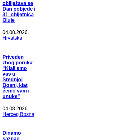
obilježava se
Dan pobjede i
31. obljetnica
Oluje
04.08.2026.
Hrvatska
Priveden
zbog poruka:
“Klali smo
vas u
Srednjoj
Bosni, klat
ćemo vam i
unuke”
04.08.2026.
Herceg Bosna
Dinamo
saznao