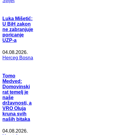
Svijet
Luka Mišetić:
U BiH zakon
ne zabranjuje
poricanje
UZP-a
04.08.2026.
Herceg Bosna
Tomo
Medved:
Domovinski
rat temelj je
naše
državnosti, a
VRO Oluja
kruna svih
naših bitaka
04.08.2026.