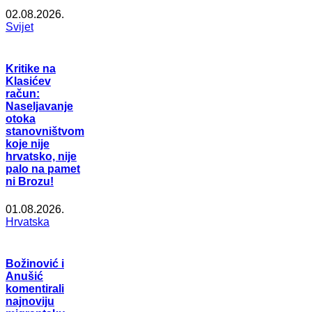
02.08.2026.
Svijet
Kritike na
Klasićev
račun:
Naseljavanje
otoka
stanovništvom
koje nije
hrvatsko, nije
palo na pamet
ni Brozu!
01.08.2026.
Hrvatska
Božinović i
Anušić
komentirali
najnoviju