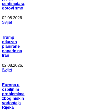
centimetara,
gotovi smo
02.08.2026.
Svijet
Trump
otkazao
planirane
napade na
Iran
02.08.2026.
Svijet
Europa u
ozbiljnim
problemima
zbog niskih
vodostaja
Rijeka