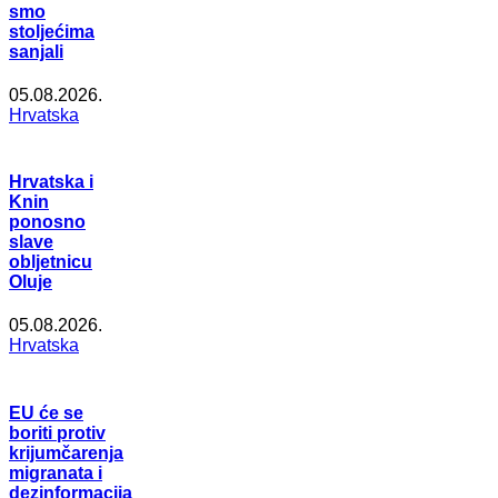
smo
stoljećima
sanjali
05.08.2026.
Hrvatska
Hrvatska i
Knin
ponosno
slave
obljetnicu
Oluje
05.08.2026.
Hrvatska
EU će se
boriti protiv
krijumčarenja
migranata i
dezinformacija