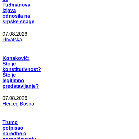
Tuđmanova
izjava
odnosila na
srpske snage
07.08.2026.
Hrvatska
Konaković:
Što je
konstitutivnost?
Što je
legitimno
predstavljanje?
07.08.2026.
Herceg Bosna
Trump
potpisao
naredbe o