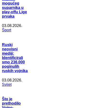
mogućeg
suparnika u
play-offu Lige
prvaka
03.08.2026.
Šport
Ruski
neovisni
mediji:
Identificirali
smo 236.000
poginulih
ruskih vojnika
03.08.2026.
Svijet
Što je
prethodilo
Vojno-