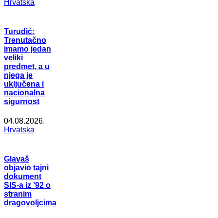
Hrvatska
Turudić:
Trenutačno
imamo jedan
veliki
predmet, a u
njega je
uključena i
nacionalna
sigurnost
04.08.2026.
Hrvatska
Glavaš
objavio tajni
dokument
SIS-a iz ’92 o
stranim
dragovoljcima