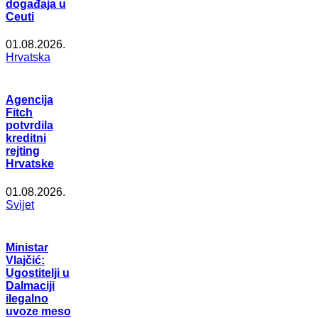
događaja u
Ceuti
01.08.2026.
Hrvatska
Agencija
Fitch
potvrdila
kreditni
rejting
Hrvatske
01.08.2026.
Svijet
Ministar
Vlajčić:
Ugostitelji u
Dalmaciji
ilegalno
uvoze meso