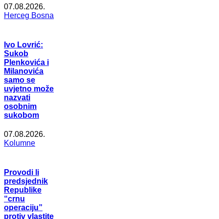
07.08.2026.
Herceg Bosna
Ivo Lovrić:
Sukob
Plenkovića i
Milanovića
samo se
uvjetno može
nazvati
osobnim
sukobom
07.08.2026.
Kolumne
Provodi li
predsjednik
Republike
“crnu
operaciju”
protiv vlastite