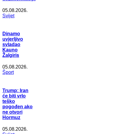
05.08.2026.
Svijet
Dinamo
uvjerljivo
svladao
Kauno
Žalgiris
05.08.2026.
Šport
Trump: Iran
će biti vrlo
teško
pogođen ako
ne otvori
Hormuz
05.08.2026.