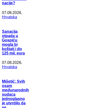
nacije?
07.08.2026.
Hrvatska
Sanacija
otpada u
Gospiću
mogla bi
koštati i do
125 mil. eura
07.08.2026.
Hrvatska
Mišetić: Svih
osam
međunarodnih
sudaca
jednoglasno
je utvrdilo da
se