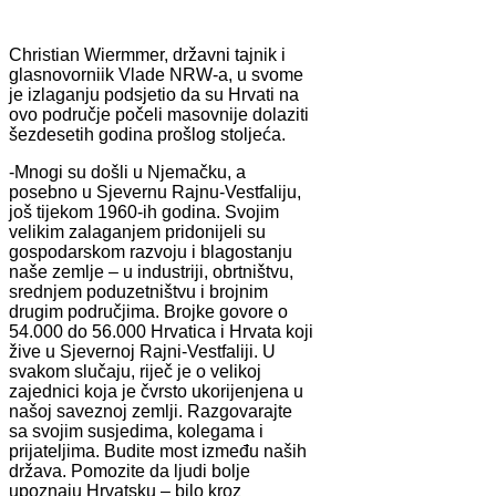
Christian Wiermmer, državni tajnik i
glasnovorniik Vlade NRW-a, u svome
je izlaganju podsjetio da su Hrvati na
ovo područje počeli masovnije dolaziti
šezdesetih godina prošlog stoljeća.
-Mnogi su došli u Njemačku, a
posebno u Sjevernu Rajnu-Vestfaliju,
još tijekom 1960-ih godina. Svojim
velikim zalaganjem pridonijeli su
gospodarskom razvoju i blagostanju
naše zemlje – u industriji, obrtništvu,
srednjem poduzetništvu i brojnim
drugim područjima. Brojke govore o
54.000 do 56.000 Hrvatica i Hrvata koji
žive u Sjevernoj Rajni-Vestfaliji. U
svakom slučaju, riječ je o velikoj
zajednici koja je čvrsto ukorijenjena u
našoj saveznoj zemlji. Razgovarajte
sa svojim susjedima, kolegama i
prijateljima. Budite most između naših
država. Pomozite da ljudi bolje
upoznaju Hrvatsku – bilo kroz