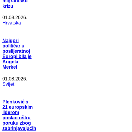
migrantsku
krizu
01.08.2026.
Hrvatska
Najgori
političar u
poslijeratnoj
Europi bila je
Angela
Merkel
01.08.2026.
Svijet
Plenković s
21 europskim
liderom
poslao oštru
poruku zbog
zabrinjavajućih