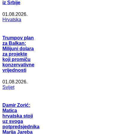
iz Srbije
01.08.2026.
Hrvatska
Trumpov plan
za Balkan:
Milijuni dolara
za projekte
koji promiču
konzervativne
vrijednosti
01.08.2026.
Svijet
Damir Zorić:
Matica
hrvatska stoji
uz svoga
potpredsjednika
Marija Jareba