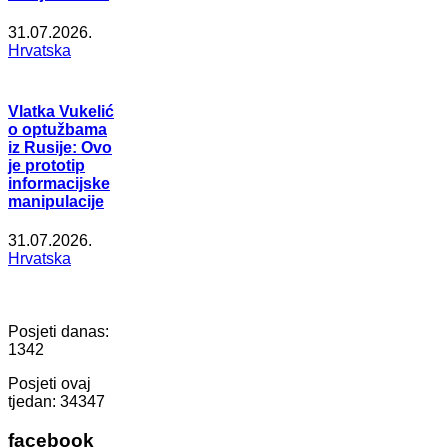
31.07.2026.
Hrvatska
Vlatka Vukelić
o optužbama
iz Rusije: Ovo
je prototip
informacijske
manipulacije
31.07.2026.
Hrvatska
Posjeti danas:
1342
Posjeti ovaj
tjedan:
34347
facebook