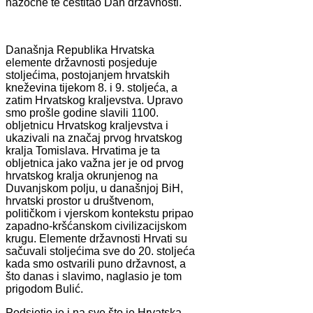
nazočne te čestitao Dan državnosti.
Današnja Republika Hrvatska
elemente državnosti posjeduje
stoljećima, postojanjem hrvatskih
kneževina tijekom 8. i 9. stoljeća, a
zatim Hrvatskog kraljevstva. Upravo
smo prošle godine slavili 1100.
obljetnicu Hrvatskog kraljevstva i
ukazivali na značaj prvog hrvatskog
kralja Tomislava. Hrvatima je ta
obljetnica jako važna jer je od prvog
hrvatskog kralja okrunjenog na
Duvanjskom polju, u današnjoj BiH,
hrvatski prostor u društvenom,
političkom i vjerskom kontekstu pripao
zapadno-kršćanskom civilizacijskom
krugu. Elemente državnosti Hrvati su
sačuvali stoljećima sve do 20. stoljeća
kada smo ostvarili puno državnost, a
što danas i slavimo, naglasio je tom
prigodom Bulić.
Podsjetio je i na sve što je Hrvatska