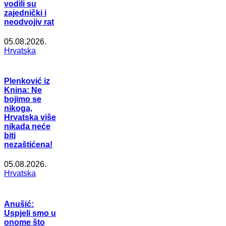
vodili su
zajednički i
neodvojiv rat
05.08.2026.
Hrvatska
Plenković iz
Knina: Ne
bojimo se
nikoga,
Hrvatska više
nikada neće
biti
nezaštićena!
05.08.2026.
Hrvatska
Anušić:
Uspjeli smo u
onome što