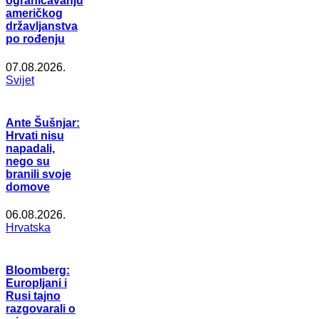
ograničavanju
američkog
državljanstva
po rođenju
07.08.2026.
Svijet
Ante Šušnjar:
Hrvati nisu
napadali,
nego su
branili svoje
domove
06.08.2026.
Hrvatska
Bloomberg:
Europljani i
Rusi tajno
razgovarali o