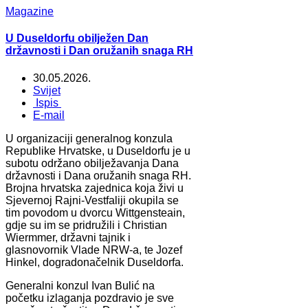
Magazine
U Duseldorfu obilježen Dan
državnosti i Dan oružanih snaga RH
30.05.2026.
Svijet
Ispis
E-mail
U organizaciji generalnog konzula
Republike Hrvatske, u Duseldorfu je u
subotu održano obilježavanja Dana
državnosti i Dana oružanih snaga RH.
Brojna hrvatska zajednica koja živi u
Sjevernoj Rajni-Vestfaliji okupila se
tim povodom u dvorcu Wittgensteain,
gdje su im se pridružili i Christian
Wiermmer, državni tajnik i
glasnovornik Vlade NRW-a, te Jozef
Hinkel, dogradonačelnik Duseldorfa.
Generalni konzul Ivan Bulić na
početku izlaganja pozdravio je sve