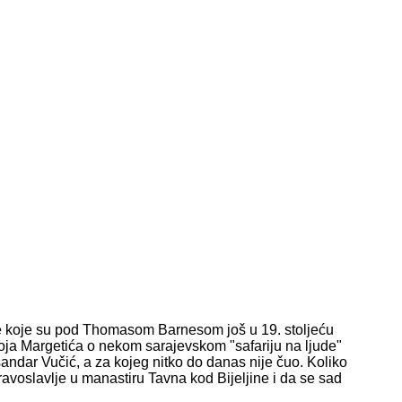
e koje su pod Thomasom Barnesom još u 19. stoljeću
oja Margetića o nekom sarajevskom "safariju na ljude"
andar Vučić, a za kojeg nitko do danas nije čuo. Koliko
ravoslavlje u manastiru Tavna kod Bijeljine i da se sad