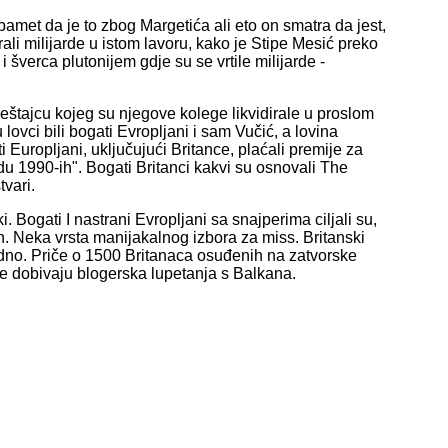
apamet da je to zbog Margetića ali eto on smatra da jest,
ali milijarde u istom lavoru, kako je Stipe Mesić preko
 šverca plutonijem gdje su se vrtile milijarde -
tajcu kojeg su njegove kolege likvidirale u proslom
u lovci bili bogati Evropljani i sam Vučić, a lovina
 Europljani, uključujući Britance, plaćali premije za
u 1990-ih". Bogati Britanci kakvi su osnovali The
tvari.
i. Bogati I nastrani Evropljani sa snajperima ciljali su,
ih. Neka vrsta manijakalnog izbora za miss. Britanski
 dno. Priče o 1500 Britanaca osuđenih na zatvorske
ce dobivaju blogerska lupetanja s Balkana.