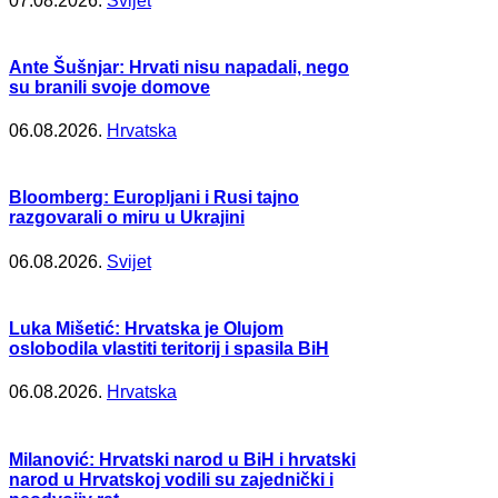
07.08.2026.
Svijet
Ante Šušnjar: Hrvati nisu napadali, nego
su branili svoje domove
06.08.2026.
Hrvatska
Bloomberg: Europljani i Rusi tajno
razgovarali o miru u Ukrajini
06.08.2026.
Svijet
Luka Mišetić: Hrvatska je Olujom
oslobodila vlastiti teritorij i spasila BiH
06.08.2026.
Hrvatska
Milanović: Hrvatski narod u BiH i hrvatski
narod u Hrvatskoj vodili su zajednički i