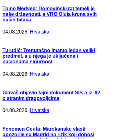
Tomo Medved: Domovinski rat temelj je
naše državnosti, a VRO Oluja kruna svih
naših bitaka
04.08.2026.
Hrvatska
Turudić: Trenutačno imamo jedan veliki
predmet, a u njega je uključena i
nacionalna sigurnost
04.08.2026.
Hrvatska
Glavaš objavio tajni dokument SIS-a iz ’92
o stranim dragovoljcima
04.08.2026.
Hrvatska
Fenomen Ceuta: Marokanske vlasti
upozorile su Madrid na rizik koji donosi