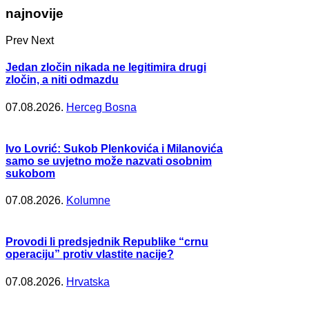
najnovije
Prev
Next
Jedan zločin nikada ne legitimira drugi
zločin, a niti odmazdu
07.08.2026.
Herceg Bosna
Ivo Lovrić: Sukob Plenkovića i Milanovića
samo se uvjetno može nazvati osobnim
sukobom
07.08.2026.
Kolumne
Provodi li predsjednik Republike “crnu
operaciju” protiv vlastite nacije?
07.08.2026.
Hrvatska