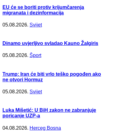
EU će se boriti protiv krijumčarenja
migranata i dezinformacija
05.08.2026.
Svijet
Dinamo uvjerljivo svladao Kauno Žalgiris
05.08.2026.
Šport
Trump: Iran će biti vrlo teško pogođen ako
ne otvori Hormuz
05.08.2026.
Svijet
Luka Mišetić: U BiH zakon ne zabranjuje
poricanje UZP-a
04.08.2026.
Herceg Bosna