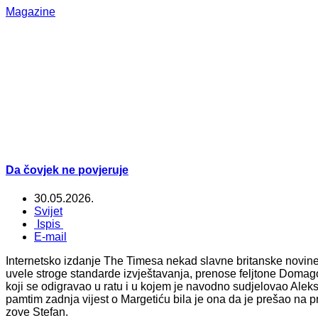
Magazine
Da čovjek ne povjeruje
30.05.2026.
Svijet
Ispis
E-mail
Internetsko izdanje The Timesa nekad slavne britanske novin
uvele stroge standarde izvještavanja, prenose feljtone Domag
koji se odigravao u ratu i u kojem je navodno sudjelovao Aleks
pamtim zadnja vijest o Margetiću bila je ona da je prešao na p
zove Stefan.