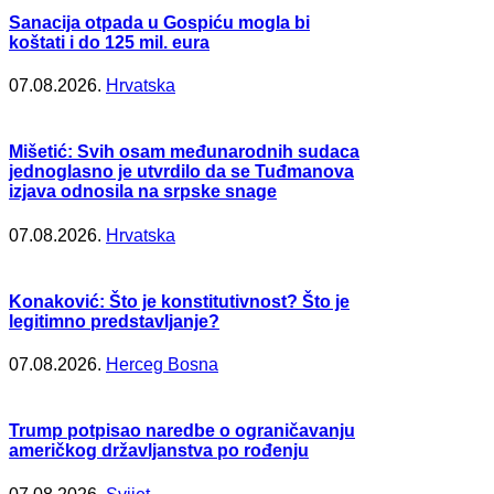
Sanacija otpada u Gospiću mogla bi
koštati i do 125 mil. eura
07.08.2026.
Hrvatska
Mišetić: Svih osam međunarodnih sudaca
jednoglasno je utvrdilo da se Tuđmanova
izjava odnosila na srpske snage
07.08.2026.
Hrvatska
Konaković: Što je konstitutivnost? Što je
legitimno predstavljanje?
07.08.2026.
Herceg Bosna
Trump potpisao naredbe o ograničavanju
američkog državljanstva po rođenju