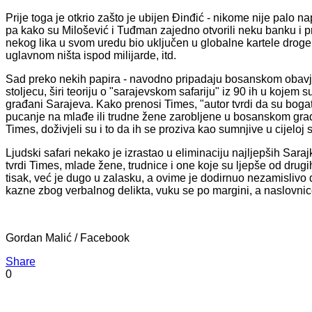
Prije toga je otkrio zašto je ubijen Đinđić - nikome nije palo n
pa kako su Milošević i Tuđman zajedno otvorili neku banku i pr
nekog lika u svom uredu bio uključen u globalne kartele droge i
uglavnom ništa ispod milijarde, itd.
Sad preko nekih papira - navodno pripadaju bosanskom obavješ
stoljecu, širi teoriju o "sarajevskom safariju" iz 90 ih u kojem s
građani Sarajeva. Kako prenosi Times, "autor tvrdi da su bogati
pucanje na mlađe ili trudne žene zarobljene u bosanskom grad
Times, doživjeli su i to da ih se proziva kao sumnjive u cijeloj s
Ljudski safari nekako je izrastao u eliminaciju najljepših Sarajk
tvrdi Times, mlade žene, trudnice i one koje su ljepše od drug
tisak, već je dugo u zalasku, a ovime je dodirnuo nezamislivo
kazne zbog verbalnog delikta, vuku se po margini, a naslovni
Gordan Malić / Facebook
Share
0