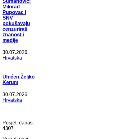
Šumanović:
Milorad
Pupovac i
SNV
pokušavaju
cenzurirati
znanost i
medije
30.07.2026.
Hrvatska
Uhićen Željko
Kerum
30.07.2026.
Hrvatska
Posjeti danas:
4307
Posjeti ovaj