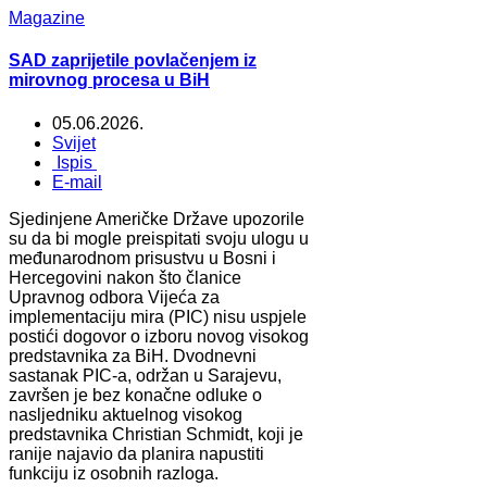
Magazine
SAD zaprijetile povlačenjem iz
mirovnog procesa u BiH
05.06.2026.
Svijet
Ispis
E-mail
Sjedinjene Američke Države upozorile
su da bi mogle preispitati svoju ulogu u
međunarodnom prisustvu u Bosni i
Hercegovini nakon što članice
Upravnog odbora Vijeća za
implementaciju mira (PIC) nisu uspjele
postići dogovor o izboru novog visokog
predstavnika za BiH. Dvodnevni
sastanak PIC-a, održan u Sarajevu,
završen je bez konačne odluke o
nasljedniku aktuelnog visokog
predstavnika Christian Schmidt, koji je
ranije najavio da planira napustiti
funkciju iz osobnih razloga.