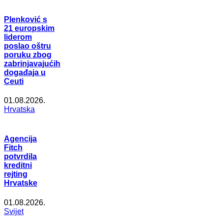
Plenković s
21 europskim
liderom
poslao oštru
poruku zbog
zabrinjavajućih
događaja u
Ceuti
01.08.2026.
Hrvatska
Agencija
Fitch
potvrdila
kreditni
rejting
Hrvatske
01.08.2026.
Svijet