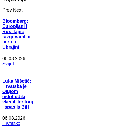
Prev
Next
Bloomberg:
Europljani i
Rusi tajno
razgovarali o
miru u
Ukrajini
06.08.2026.
Svijet
Luka Mišetić:
Hrvatska je
Olujom
oslobodila
vlastiti teritorij
i spasila BiH
06.08.2026.
Hrvatska