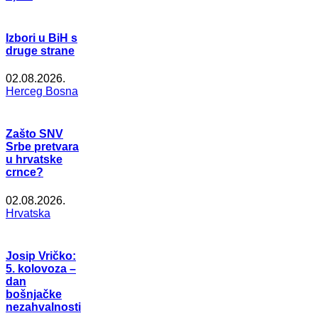
Izbori u BiH s
druge strane
02.08.2026.
Herceg Bosna
Zašto SNV
Srbe pretvara
u hrvatske
crnce?
02.08.2026.
Hrvatska
Josip Vričko:
5. kolovoza –
dan
bošnjačke
nezahvalnosti