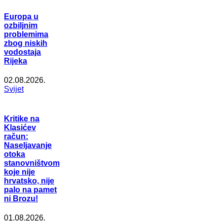
Europa u
ozbiljnim
problemima
zbog niskih
vodostaja
Rijeka
02.08.2026.
Svijet
Kritike na
Klasićev
račun:
Naseljavanje
otoka
stanovništvom
koje nije
hrvatsko, nije
palo na pamet
ni Brozu!
01.08.2026.