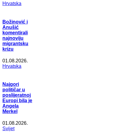
Hrvatska
Božinović i
Anušić
komentirali
najnoviju
migrantsku
krizu
01.08.2026.
Hrvatska
Najgori
političar u
poslijeratnoj
Europi bila je
Angela
Merkel
01.08.2026.
Svijet