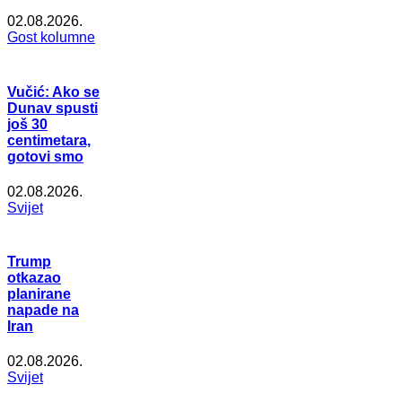
02.08.2026.
Gost kolumne
Vučić: Ako se
Dunav spusti
još 30
centimetara,
gotovi smo
02.08.2026.
Svijet
Trump
otkazao
planirane
napade na
Iran
02.08.2026.
Svijet