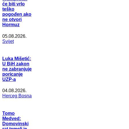
će biti vrlo
teško
pogođen ako
ne otvori
Hormuz
05.08.2026.
Svijet
Luka Mišetić:
U BiH zakon
ne zabranjuje
poricanje
UZP-a
04.08.2026.
Herceg Bosna
Tomo
Medved:
Domovinski
rat temelj je