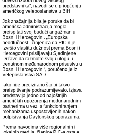
obvezu izbora novog visokog
predstavnika“, navodi se u priopćenju
američkog veleposlanstva u BiH.
Još značajnija bila je poruka da bi
američka administracija mogla
preispitati svoj budući angažman u
Bosni i Hercegovini. „Europska
neodlučnost i činjenica da PIC nije
izvršio vlastitu dužnost prema Bosni i
Hercegovini prisiljavaju Sjedinjene
Države da razmotre svoju ulogu u
trenutnom međunarodnom prisustvu u
Bosni i Hercegovini“, poručeno je iz
Veleposlanstva SAD.
Iako nije precizirano što bi takvo
preispitivanje podrazumijevalo, izjava
predstavlja jedno od najoštrijih
američkih upozorenja međunarodnim
partnerima u vezi s funkcioniranjem
mehanizama uspostavljenih nakon
potpisivanja Daytonskog sporazuma.
Prema navodima više regionalnih i
lokalnih medija, članice PIC-a ostale