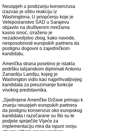
Neuspjeh u postizanju konsenzusa
izazvao je oštru reakciju iz
Washingtona. U priopćenju koje je
Veleposlanstvo SAD u Sarajevu
objavilo na društvenim mrežama
kasno sinoć, izraženo je
nezadovoljstvo zbog, kako navode,
nesposobnosti europskih partnera da
postignu dogovor o zajedničkom
kandidatu.
Američka strana posebno je istakla
podršku talijanskom diplomati Antoniu
Zanardiju Landiju, kojeg je
Washington vidio kao najprihvatljivijeg
kandidata za preuzimanje funkcije
visokog predstavnika.
„Sjedinjene Američke Države primaju k
znanju neuspjeh europskih partnera
da postignu konsenzus oko europskog
kandidata i razočarane su što su te
podjele spriječile Vijeće za
implementaciju mira da ispuni svoju