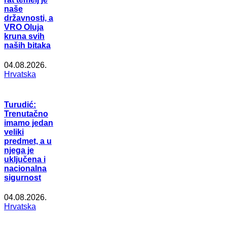
naše
državnosti, a
VRO Oluja
kruna svih
naših bitaka
04.08.2026.
Hrvatska
Turudić:
Trenutačno
imamo jedan
veliki
predmet, a u
njega je
uključena i
nacionalna
sigurnost
04.08.2026.
Hrvatska