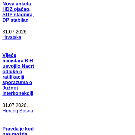
Nova anketa:
HDZ ojačao,
SDP stagnira,
DP stabilan
31.07.2026.
Hrvatska
Vijeće
ministara BiH
usvojilo Nacrt
odluke o
ratifikaciji
sporazuma o
Južnoj
interkonekciji
31.07.2026.
Herceg Bosna
Pravda je kod
nas možda