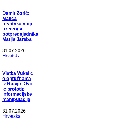
Damir Zorić:
Matica
hrvatska stoji
uz svoga
potpredsjednika
Marija Jareba
31.07.2026.
Hrvatska
Vlatka Vukelić
o optužbama
iz Rusije: Ovo
je prototip
informacijske
manipulacije
31.07.2026.
Hrvatska