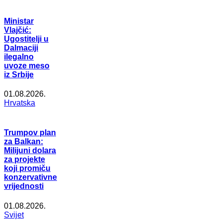
Ministar
Vlajčić:
Ugostitelji u
Dalmaciji
ilegalno
uvoze meso
iz Srbije
01.08.2026.
Hrvatska
Trumpov plan
za Balkan:
Milijuni dolara
za projekte
koji promiču
konzervativne
vrijednosti
01.08.2026.
Svijet