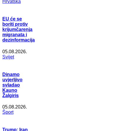
Hrvatska
EU će se
boriti protiv
krijumčarenja
migranata i
dezinformacija
05.08.2026.
Svijet
Dinamo
uvjerljivo
svladao
Kauno
Žalgiris
05.08.2026.
Šport
Trump: Iran