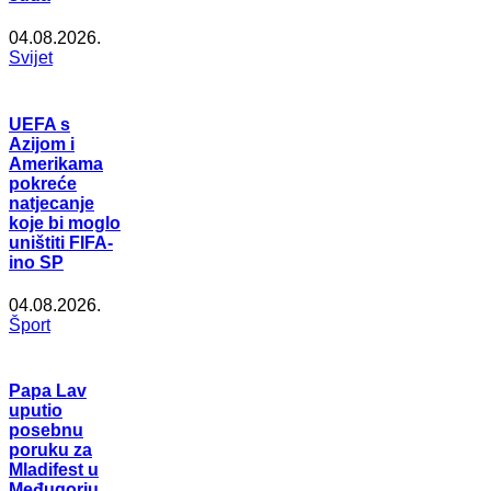
04.08.2026.
Svijet
UEFA s
Azijom i
Amerikama
pokreće
natjecanje
koje bi moglo
uništiti FIFA-
ino SP
04.08.2026.
Šport
Papa Lav
uputio
posebnu
poruku za
Mladifest u
Međugorju