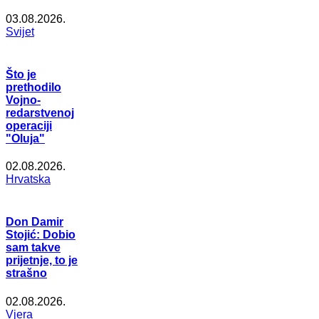
03.08.2026.
Svijet
Što je
prethodilo
Vojno-
redarstvenoj
operaciji
"Oluja"
02.08.2026.
Hrvatska
Don Damir
Stojić: Dobio
sam takve
prijetnje, to je
strašno
02.08.2026.
Vjera