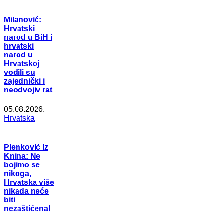
Milanović:
Hrvatski
narod u BiH i
hrvatski
narod u
Hrvatskoj
vodili su
zajednički i
neodvojiv rat
05.08.2026.
Hrvatska
Plenković iz
Knina: Ne
bojimo se
nikoga,
Hrvatska više
nikada neće
biti
nezaštićena!