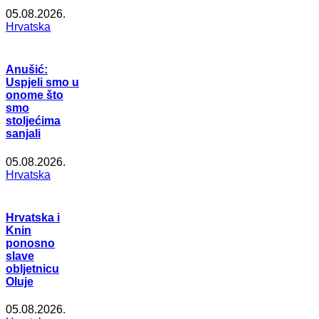
05.08.2026.
Hrvatska
Anušić:
Uspjeli smo u
onome što
smo
stoljećima
sanjali
05.08.2026.
Hrvatska
Hrvatska i
Knin
ponosno
slave
obljetnicu
Oluje
05.08.2026.