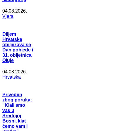
04.08.2026.
Vjera
Diljem
Hrvatske
obilježava se
Dan pobjede i
31. obljetnica
Oluje
04.08.2026.
Hrvatska
Priveden
zbog poruka:
“Klali smo
vas u
Srednjoj
Bosni, klat
ćemo vam i