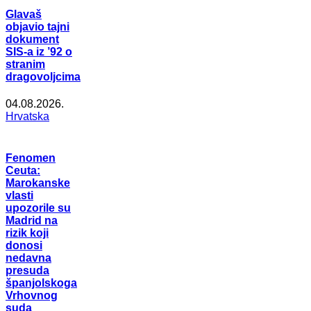
Glavaš
objavio tajni
dokument
SIS-a iz ’92 o
stranim
dragovoljcima
04.08.2026.
Hrvatska
Fenomen
Ceuta:
Marokanske
vlasti
upozorile su
Madrid na
rizik koji
donosi
nedavna
presuda
španjolskoga
Vrhovnog
suda