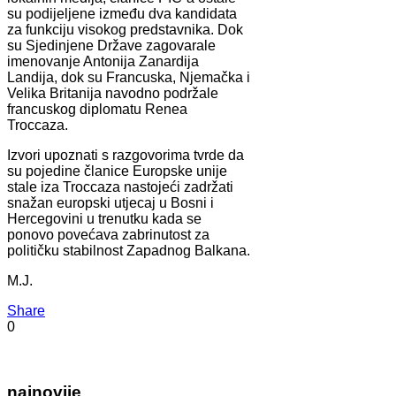
su podijeljene između dva kandidata
za funkciju visokog predstavnika. Dok
su Sjedinjene Države zagovarale
imenovanje Antonija Zanardija
Landija, dok su Francuska, Njemačka i
Velika Britanija navodno podržale
francuskog diplomatu Renea
Troccaza.
Izvori upoznati s razgovorima tvrde da
su pojedine članice Europske unije
stale iza Troccaza nastojeći zadržati
snažan europski utjecaj u Bosni i
Hercegovini u trenutku kada se
ponovo povećava zabrinutost za
političku stabilnost Zapadnog Balkana.
M.J.
Share
0
najnovije