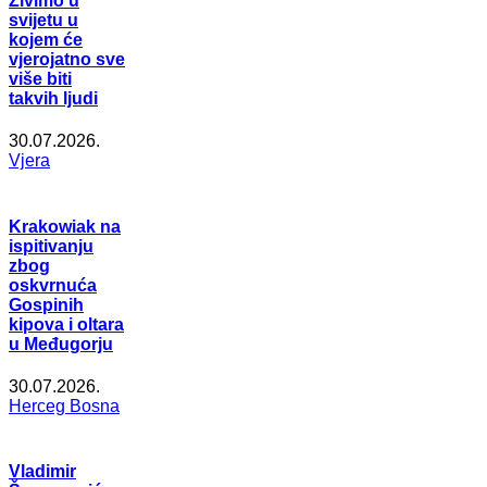
Živimo u
svijetu u
kojem će
vjerojatno sve
više biti
takvih ljudi
30.07.2026.
Vjera
Krakowiak na
ispitivanju
zbog
oskvrnuća
Gospinih
kipova i oltara
u Međugorju
30.07.2026.
Herceg Bosna
Vladimir