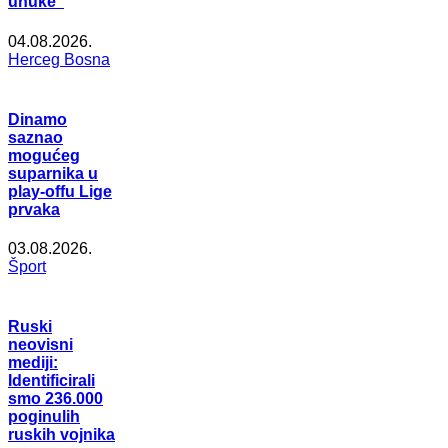
unuke”
04.08.2026.
Herceg Bosna
Dinamo
saznao
mogućeg
suparnika u
play-offu Lige
prvaka
03.08.2026.
Šport
Ruski
neovisni
mediji:
Identificirali
smo 236.000
poginulih
ruskih vojnika