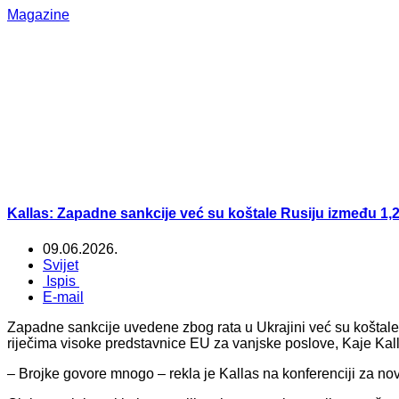
Magazine
Kallas: Zapadne sankcije već su koštale Rusiju između 1,2 
09.06.2026.
Svijet
Ispis
E-mail
Zapadne sankcije uvedene zbog rata u Ukrajini već su koštale 
riječima visoke predstavnice EU za vanjske poslove, Kaje Kal
– Brojke govore mnogo – rekla je Kallas na konferenciji za no