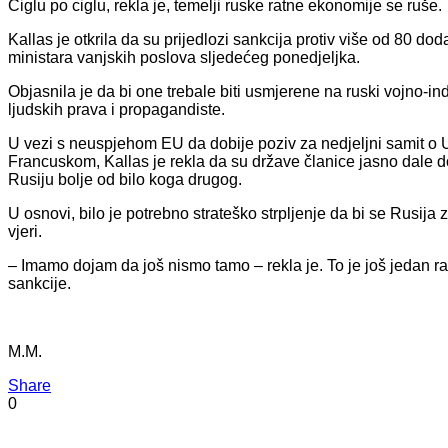
Ciglu po ciglu, rekla je, temelji ruske ratne ekonomije se ruše.
Kallas je otkrila da su prijedlozi sankcija protiv više od 80 do
ministara vanjskih poslova sljedećeg ponedjeljka.
Objasnila je da bi one trebale biti usmjerene na ruski vojno-i
ljudskih prava i propagandiste.
U vezi s neuspjehom EU da dobije poziv za nedjeljni samit o 
Francuskom, Kallas je rekla da su države članice jasno dale 
Rusiju bolje od bilo koga drugog.
U osnovi, bilo je potrebno strateško strpljenje da bi se Rusija
vjeri.
– Imamo dojam da još nismo tamo – rekla je. To je još jedan razl
sankcije.
M.M.
Share
0