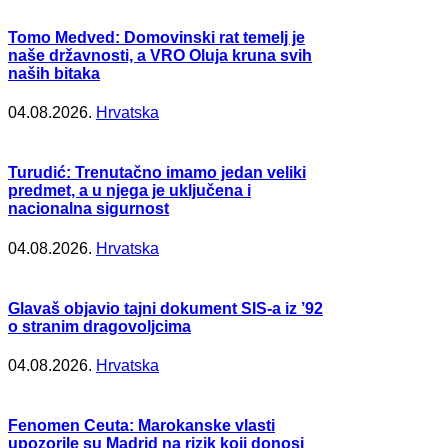
Tomo Medved: Domovinski rat temelj je
naše državnosti, a VRO Oluja kruna svih
naših bitaka
04.08.2026.
Hrvatska
Turudić: Trenutačno imamo jedan veliki
predmet, a u njega je uključena i
nacionalna sigurnost
04.08.2026.
Hrvatska
Glavaš objavio tajni dokument SIS-a iz ’92
o stranim dragovoljcima
04.08.2026.
Hrvatska
Fenomen Ceuta: Marokanske vlasti
upozorile su Madrid na rizik koji donosi