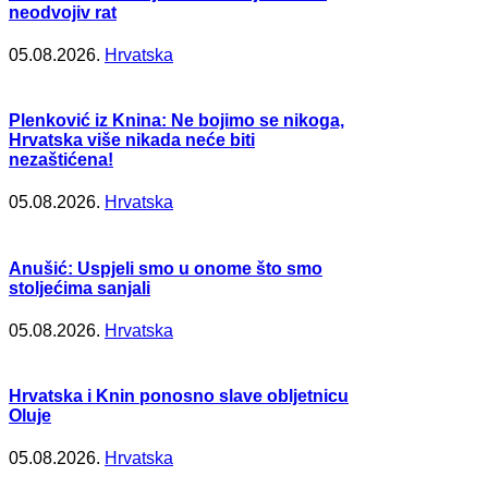
neodvojiv rat
05.08.2026.
Hrvatska
Plenković iz Knina: Ne bojimo se nikoga,
Hrvatska više nikada neće biti
nezaštićena!
05.08.2026.
Hrvatska
Anušić: Uspjeli smo u onome što smo
stoljećima sanjali
05.08.2026.
Hrvatska
Hrvatska i Knin ponosno slave obljetnicu
Oluje
05.08.2026.
Hrvatska