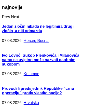
najnovije
Prev
Next
Jedan zločin nikada ne legitimira drugi
zločin, a niti odmazdu
07.08.2026.
Herceg Bosna
Ivo Lovrić: Sukob Plenkovića i Milanovića
samo se uvjetno može nazvati osobnim
sukobom
07.08.2026.
Kolumne
Provodi li predsjednik Republike “crnu
operaciju” protiv vlastite nacije?
07.08.2026.
Hrvatska