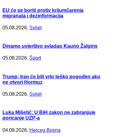
EU će se boriti protiv krijumčarenja
migranata i dezinformacija
05.08.2026.
Svijet
Dinamo uvjerljivo svladao Kauno Žalgiris
05.08.2026.
Šport
Trump: Iran će biti vrlo teško pogođen ako
ne otvori Hormuz
05.08.2026.
Svijet
Luka Mišetić: U BiH zakon ne zabranjuje
poricanje UZP-a
04.08.2026.
Herceg Bosna