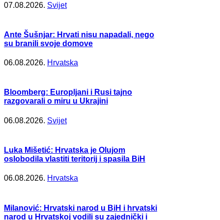
07.08.2026.
Svijet
Ante Šušnjar: Hrvati nisu napadali, nego
su branili svoje domove
06.08.2026.
Hrvatska
Bloomberg: Europljani i Rusi tajno
razgovarali o miru u Ukrajini
06.08.2026.
Svijet
Luka Mišetić: Hrvatska je Olujom
oslobodila vlastiti teritorij i spasila BiH
06.08.2026.
Hrvatska
Milanović: Hrvatski narod u BiH i hrvatski
narod u Hrvatskoj vodili su zajednički i