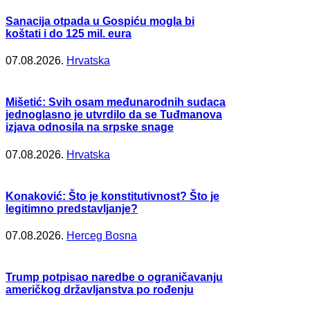
Sanacija otpada u Gospiću mogla bi
koštati i do 125 mil. eura
07.08.2026.
Hrvatska
Mišetić: Svih osam međunarodnih sudaca
jednoglasno je utvrdilo da se Tuđmanova
izjava odnosila na srpske snage
07.08.2026.
Hrvatska
Konaković: Što je konstitutivnost? Što je
legitimno predstavljanje?
07.08.2026.
Herceg Bosna
Trump potpisao naredbe o ograničavanju
američkog državljanstva po rođenju