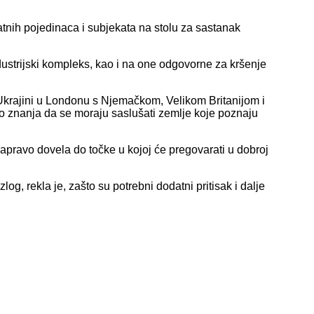
datnih pojedinaca i subjekata na stolu za sastanak
ndustrijski kompleks, kao i na one odgovorne za kršenje
Ukrajini u Londonu s Njemačkom, Velikom Britanijom i
do znanja da se moraju saslušati zemlje koje poznaju
 zapravo dovela do točke u kojoj će pregovarati u dobroj
og, rekla je, zašto su potrebni dodatni pritisak i dalje