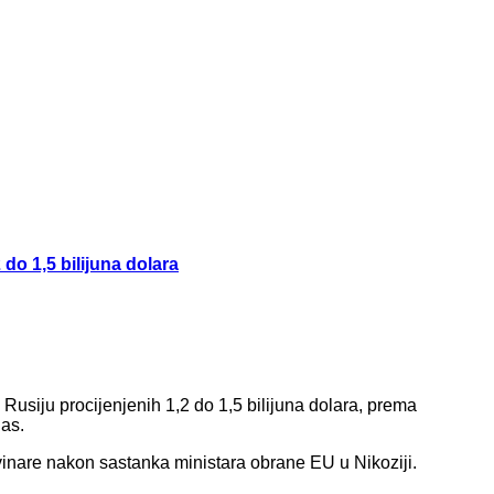
do 1,5 bilijuna dolara
Rusiju procijenjenih 1,2 do 1,5 bilijuna dolara, prema
las.
vinare nakon sastanka ministara obrane EU u Nikoziji.