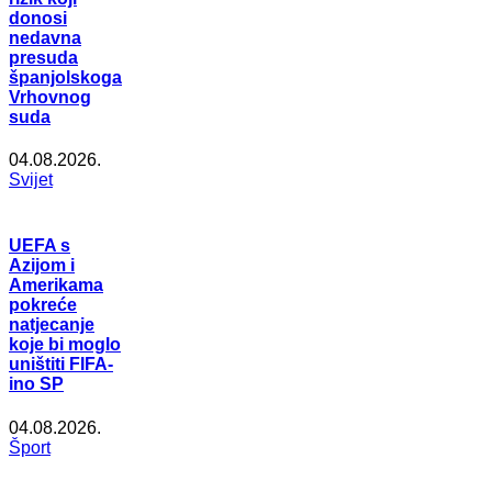
donosi
nedavna
presuda
španjolskoga
Vrhovnog
suda
04.08.2026.
Svijet
UEFA s
Azijom i
Amerikama
pokreće
natjecanje
koje bi moglo
uništiti FIFA-
ino SP
04.08.2026.
Šport