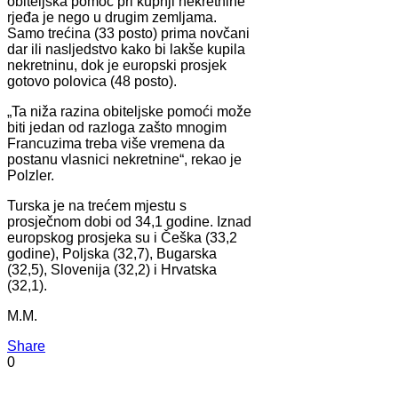
obiteljska pomoć pri kupnji nekretnine
rjeđa je nego u drugim zemljama.
Samo trećina (33 posto) prima novčani
dar ili nasljedstvo kako bi lakše kupila
nekretninu, dok je europski prosjek
gotovo polovica (48 posto).
„Ta niža razina obiteljske pomoći može
biti jedan od razloga zašto mnogim
Francuzima treba više vremena da
postanu vlasnici nekretnine“, rekao je
Polzler.
Turska je na trećem mjestu s
prosječnom dobi od 34,1 godine. Iznad
europskog prosjeka su i Češka (33,2
godine), Poljska (32,7), Bugarska
(32,5), Slovenija (32,2) i Hrvatska
(32,1).
M.M.
Share
0