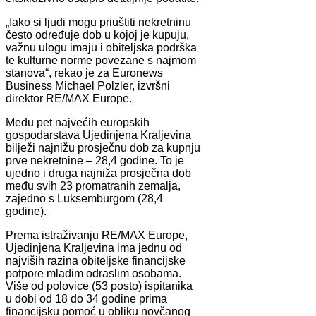
„Iako si ljudi mogu priuštiti nekretninu
često određuje dob u kojoj je kupuju,
važnu ulogu imaju i obiteljska podrška
te kulturne norme povezane s najmom
stanova“, rekao je za Euronews
Business Michael Polzler, izvršni
direktor RE/MAX Europe.
Među pet najvećih europskih
gospodarstava Ujedinjena Kraljevina
bilježi najnižu prosječnu dob za kupnju
prve nekretnine – 28,4 godine. To je
ujedno i druga najniža prosječna dob
među svih 23 promatranih zemalja,
zajedno s Luksemburgom (28,4
godine).
Prema istraživanju RE/MAX Europe,
Ujedinjena Kraljevina ima jednu od
najviših razina obiteljske financijske
potpore mladim odraslim osobama.
Više od polovice (53 posto) ispitanika
u dobi od 18 do 34 godine prima
financijsku pomoć u obliku novčanog