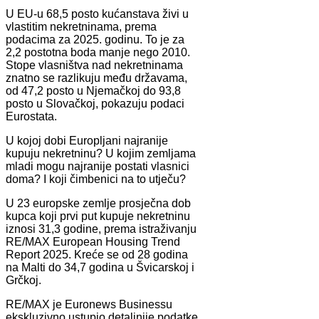
U EU-u 68,5 posto kućanstava živi u
vlastitim nekretninama, prema
podacima za 2025. godinu. To je za
2,2 postotna boda manje nego 2010.
Stope vlasništva nad nekretninama
znatno se razlikuju među državama,
od 47,2 posto u Njemačkoj do 93,8
posto u Slovačkoj, pokazuju podaci
Eurostata.
U kojoj dobi Europljani najranije
kupuju nekretninu? U kojim zemljama
mladi mogu najranije postati vlasnici
doma? I koji čimbenici na to utječu?
U 23 europske zemlje prosječna dob
kupca koji prvi put kupuje nekretninu
iznosi 31,3 godine, prema istraživanju
RE/MAX European Housing Trend
Report 2025. Kreće se od 28 godina
na Malti do 34,7 godina u Švicarskoj i
Grčkoj.
RE/MAX je Euronews Businessu
ekskluzivno ustupio detaljnije podatke.