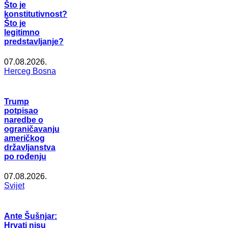
Što je
konstitutivnost?
Što je
legitimno
predstavljanje?
07.08.2026.
Herceg Bosna
Trump
potpisao
naredbe o
ograničavanju
američkog
državljanstva
po rođenju
07.08.2026.
Svijet
Ante Šušnjar:
Hrvati nisu