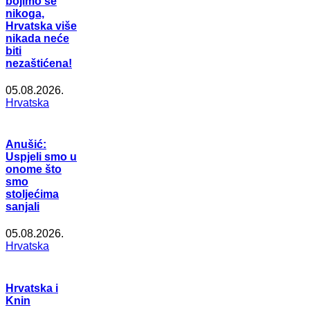
bojimo se
nikoga,
Hrvatska više
nikada neće
biti
nezaštićena!
05.08.2026.
Hrvatska
Anušić:
Uspjeli smo u
onome što
smo
stoljećima
sanjali
05.08.2026.
Hrvatska
Hrvatska i
Knin