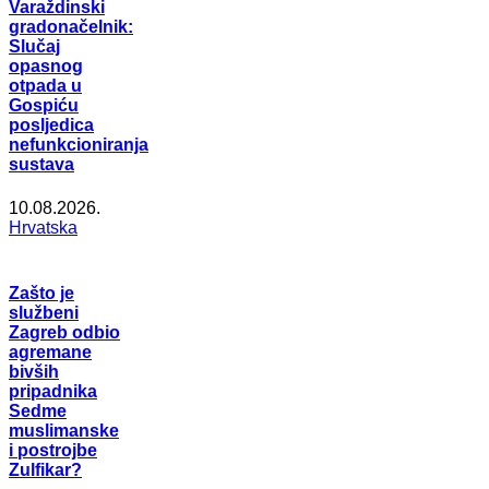
Varaždinski
gradonačelnik:
Slučaj
opasnog
otpada u
Gospiću
posljedica
nefunkcioniranja
sustava
10.08.2026.
Hrvatska
Zašto je
službeni
Zagreb odbio
agremane
bivših
pripadnika
Sedme
muslimanske
i postrojbe
Zulfikar?