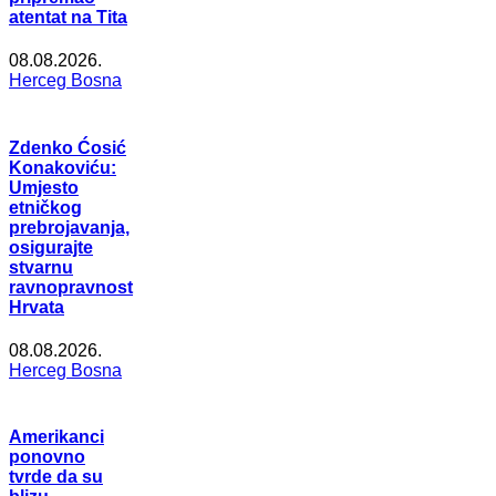
atentat na Tita
08.08.2026.
Herceg Bosna
Zdenko Ćosić
Konakoviću:
Umjesto
etničkog
prebrojavanja,
osigurajte
stvarnu
ravnopravnost
Hrvata
08.08.2026.
Herceg Bosna
Amerikanci
ponovno
tvrde da su