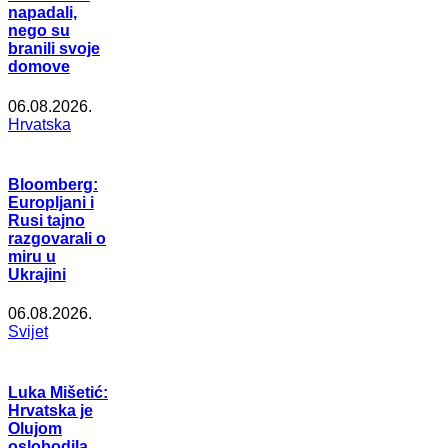
napadali,
nego su
branili svoje
domove
06.08.2026.
Hrvatska
Bloomberg:
Europljani i
Rusi tajno
razgovarali o
miru u
Ukrajini
06.08.2026.
Svijet
Luka Mišetić:
Hrvatska je
Olujom
oslobodila