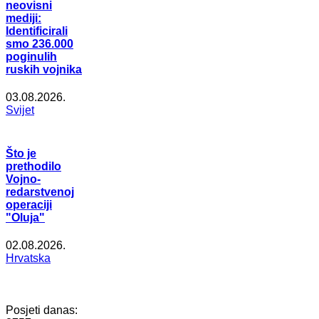
neovisni
mediji:
Identificirali
smo 236.000
poginulih
ruskih vojnika
03.08.2026.
Svijet
Što je
prethodilo
Vojno-
redarstvenoj
operaciji
"Oluja"
02.08.2026.
Hrvatska
Posjeti danas: