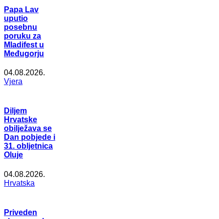
Papa Lav
uputio
posebnu
poruku za
Mladifest u
Međugorju
04.08.2026.
Vjera
Diljem
Hrvatske
obilježava se
Dan pobjede i
31. obljetnica
Oluje
04.08.2026.
Hrvatska
Priveden