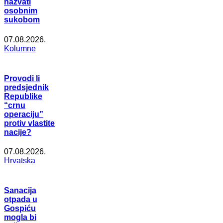
nazvati
osobnim
sukobom
07.08.2026.
Kolumne
Provodi li
predsjednik
Republike
“crnu
operaciju”
protiv vlastite
nacije?
07.08.2026.
Hrvatska
Sanacija
otpada u
Gospiću
mogla bi