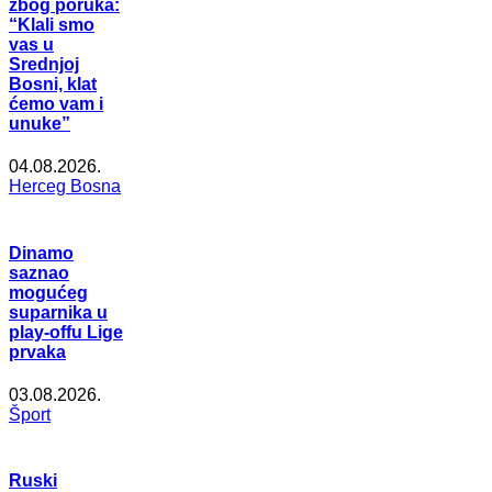
zbog poruka:
“Klali smo
vas u
Srednjoj
Bosni, klat
ćemo vam i
unuke”
04.08.2026.
Herceg Bosna
Dinamo
saznao
mogućeg
suparnika u
play-offu Lige
prvaka
03.08.2026.
Šport
Ruski