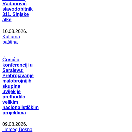
Radanović
slavodobitnik
311. Sinjske
alke
10.08.2026.
Kulturna
baština
Ćosić o
konferenciji u
Sarajevu:
Prebrojavanje
malobrojnijih
skupina
uvijek je
prethodilo
velikim
nacionalističkim
projektima
09.08.2026.
Herceg Bosna