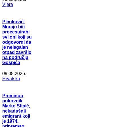
Vjera
Plenković:
Moraju biti
procesuirani
svi oni koji su
odgovorni da
je nelegalan
otpad završio
na području
Gospića
09.08.2026.
Hrvatska
Preminuo
pukovnik
Marko Stipić,
nekadašnji
emigrant koji
je 1974.
pripremao