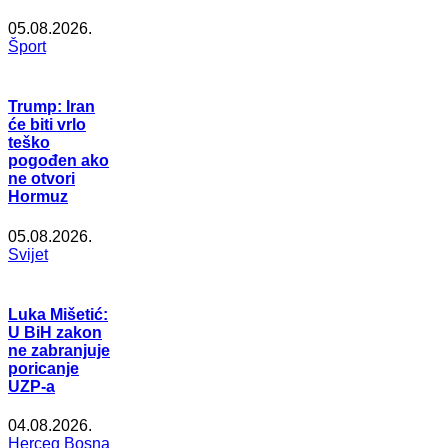
05.08.2026.
Šport
Trump: Iran
će biti vrlo
teško
pogođen ako
ne otvori
Hormuz
05.08.2026.
Svijet
Luka Mišetić:
U BiH zakon
ne zabranjuje
poricanje
UZP-a
04.08.2026.
Herceg Bosna