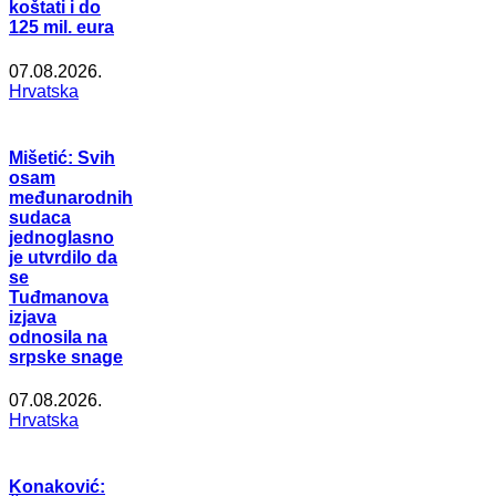
koštati i do
125 mil. eura
07.08.2026.
Hrvatska
Mišetić: Svih
osam
međunarodnih
sudaca
jednoglasno
je utvrdilo da
se
Tuđmanova
izjava
odnosila na
srpske snage
07.08.2026.
Hrvatska
Konaković: