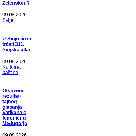
Zelenskog?
09.08.2026.
Svijet
U Sinju će se
trčati 311.
Sinjska alka
09.08.2026.
Kulturna
baština
Otkriveni
rezultati
tajnog
glasanja
Vatikana o
fenomenu
Međugorja
09.08.2026.