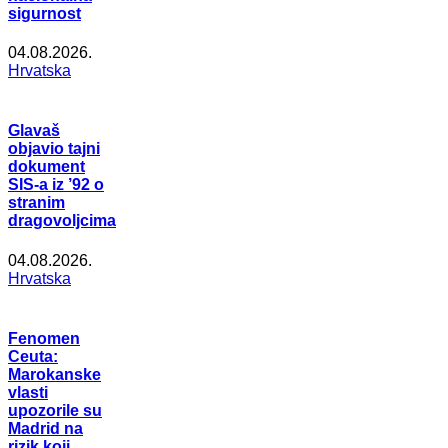
sigurnost
04.08.2026.
Hrvatska
Glavaš
objavio tajni
dokument
SIS-a iz ’92 o
stranim
dragovoljcima
04.08.2026.
Hrvatska
Fenomen
Ceuta:
Marokanske
vlasti
upozorile su
Madrid na
rizik koji