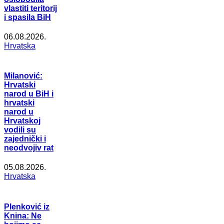
vlastiti teritorij
i spasila BiH
06.08.2026.
Hrvatska
Milanović:
Hrvatski
narod u BiH i
hrvatski
narod u
Hrvatskoj
vodili su
zajednički i
neodvojiv rat
05.08.2026.
Hrvatska
Plenković iz
Knina: Ne