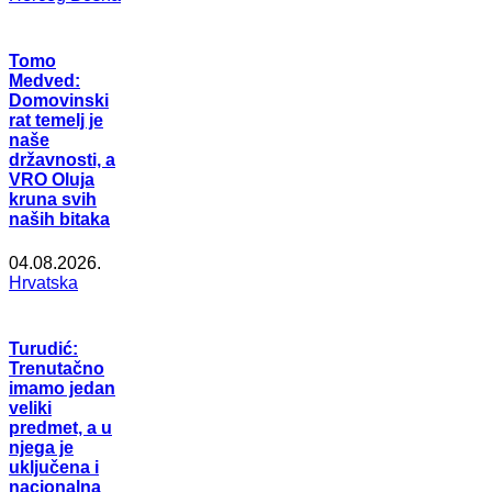
Tomo
Medved:
Domovinski
rat temelj je
naše
državnosti, a
VRO Oluja
kruna svih
naših bitaka
04.08.2026.
Hrvatska
Turudić:
Trenutačno
imamo jedan
veliki
predmet, a u
njega je
uključena i
nacionalna