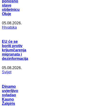
ponosno
slave
obljetnicu
Oluje
05.08.2026.
Hrvatska
EU će se
boriti protiv
krijumčarenja
migranata i
dezinformacija
05.08.2026.
Svijet
Dinamo
uvjerljivo
svladao
Kauno
Žalgiris