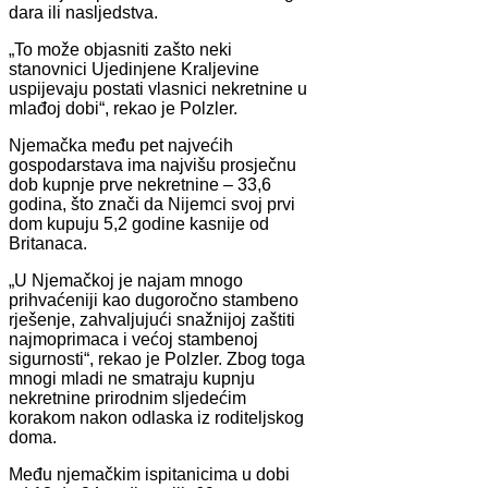
dara ili nasljedstva.
„To može objasniti zašto neki
stanovnici Ujedinjene Kraljevine
uspijevaju postati vlasnici nekretnine u
mlađoj dobi“, rekao je Polzler.
Njemačka među pet najvećih
gospodarstava ima najvišu prosječnu
dob kupnje prve nekretnine – 33,6
godina, što znači da Nijemci svoj prvi
dom kupuju 5,2 godine kasnije od
Britanaca.
„U Njemačkoj je najam mnogo
prihvaćeniji kao dugoročno stambeno
rješenje, zahvaljujući snažnijoj zaštiti
najmoprimaca i većoj stambenoj
sigurnosti“, rekao je Polzler. Zbog toga
mnogi mladi ne smatraju kupnju
nekretnine prirodnim sljedećim
korakom nakon odlaska iz roditeljskog
doma.
Među njemačkim ispitanicima u dobi