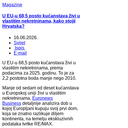
Magazine
U EU-u 68,5 posto kućanstava živi u
vlastitim nekretninama, kako stojii
Hrvatska?
16.06.2026.
Svijet
Ispis
E-mail
U EU-u 68,5 posto kućanstava živi u
vlastitim nekretninama, prema
podacima za 2025. godinu. To je za
2,2 postotna boda manje nego 2010.
Manje od sedam od deset kućanstava
u Europskoj uniji živi u vlastitim
nekretninama.
Euronews
Business
detaljnije analizira dob u
kojoj Europljani kupuju svoj prvi dom,
koja se znatno razlikuje diljem
kontinenta, na temelju ekskluzivnih
podataka tvrtke RE/MAX.