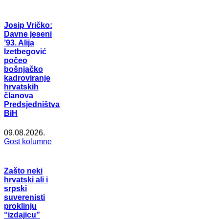
Josip Vričko:
Davne jeseni
’93. Alija
Izetbegović
počeo
bošnjačko
kadroviranje
hrvatskih
članova
Predsjedništva
BiH
09.08.2026.
Gost kolumne
Zašto neki
hrvatski ali i
srpski
suverenisti
proklinju
“izdajicu”