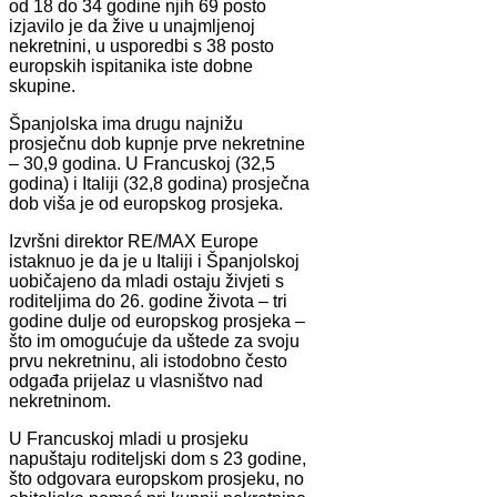
od 18 do 34 godine njih 69 posto
izjavilo je da žive u unajmljenoj
nekretnini, u usporedbi s 38 posto
europskih ispitanika iste dobne
skupine.
Španjolska ima drugu najnižu
prosječnu dob kupnje prve nekretnine
– 30,9 godina. U Francuskoj (32,5
godina) i Italiji (32,8 godina) prosječna
dob viša je od europskog prosjeka.
Izvršni direktor RE/MAX Europe
istaknuo je da je u Italiji i Španjolskoj
uobičajeno da mladi ostaju živjeti s
roditeljima do 26. godine života – tri
godine dulje od europskog prosjeka –
što im omogućuje da uštede za svoju
prvu nekretninu, ali istodobno često
odgađa prijelaz u vlasništvo nad
nekretninom.
U Francuskoj mladi u prosjeku
napuštaju roditeljski dom s 23 godine,
što odgovara europskom prosjeku, no