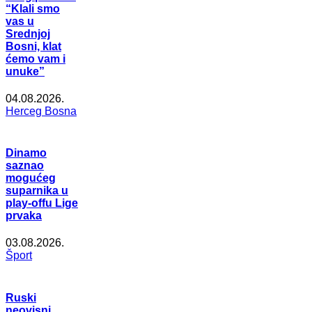
“Klali smo
vas u
Srednjoj
Bosni, klat
ćemo vam i
unuke”
04.08.2026.
Herceg Bosna
Dinamo
saznao
mogućeg
suparnika u
play-offu Lige
prvaka
03.08.2026.
Šport
Ruski
neovisni