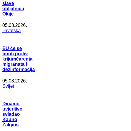
slave
obljetnicu
Oluje
05.08.2026.
Hrvatska
EU će se
boriti protiv
krijumčarenja
migranata i
dezinformacija
05.08.2026.
Svijet
Dinamo
uvjerljivo
svladao
Kauno
Žalgiris