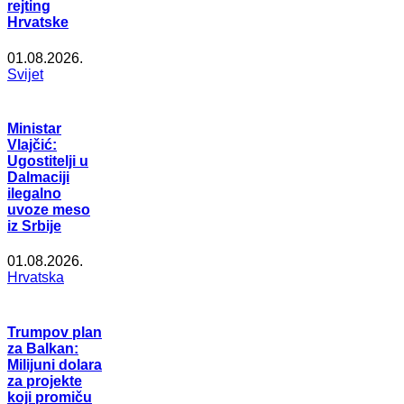
rejting
Hrvatske
01.08.2026.
Svijet
Ministar
Vlajčić:
Ugostitelji u
Dalmaciji
ilegalno
uvoze meso
iz Srbije
01.08.2026.
Hrvatska
Trumpov plan
za Balkan:
Milijuni dolara
za projekte
koji promiču