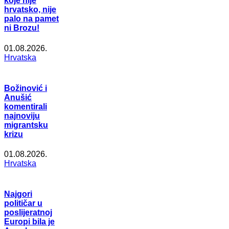
koje nije
hrvatsko, nije
palo na pamet
ni Brozu!
01.08.2026.
Hrvatska
Božinović i
Anušić
komentirali
najnoviju
migrantsku
krizu
01.08.2026.
Hrvatska
Najgori
političar u
poslijeratnoj
Europi bila je