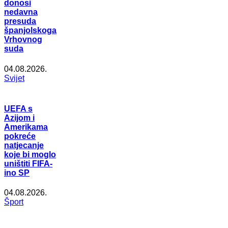
donosi
nedavna
presuda
španjolskoga
Vrhovnog
suda
04.08.2026.
Svijet
UEFA s
Azijom i
Amerikama
pokreće
natjecanje
koje bi moglo
uništiti FIFA-
ino SP
04.08.2026.
Šport