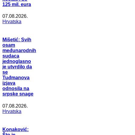
125 mil. eura
07.08.2026.
Hrvatska
Mišetić: Svih
osam
međunarodnih
sudaca
jednoglasno
je utvrdilo da
se
Tuđmanova
izjava
odnosila na
srpske snage
07.08.2026.
Hrvatska
Konaković:
Što je