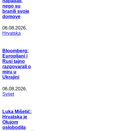
napadali,
nego su
branili svoje
domove
06.08.2026.
Hrvatska
Bloomberg:
Europljani i
Rusi tajno
razgovarali o
miru u
Ukrajini
06.08.2026.
Svijet
Luka Mišetić:
Hrvatska je
Olujom
oslobodila