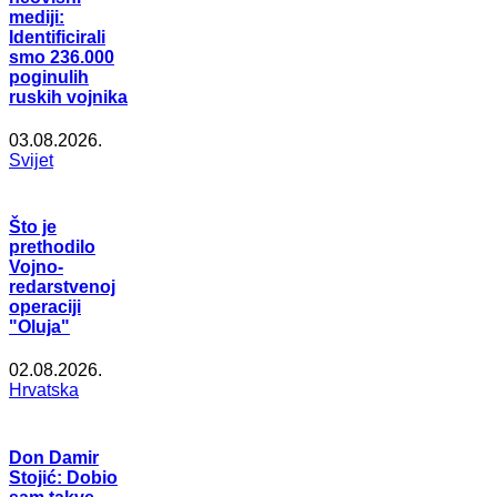
mediji:
Identificirali
smo 236.000
poginulih
ruskih vojnika
03.08.2026.
Svijet
Što je
prethodilo
Vojno-
redarstvenoj
operaciji
"Oluja"
02.08.2026.
Hrvatska
Don Damir
Stojić: Dobio