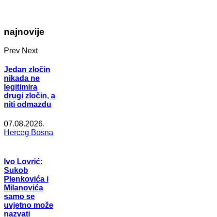
najnovije
Prev
Next
Jedan zločin
nikada ne
legitimira
drugi zločin, a
niti odmazdu
07.08.2026.
Herceg Bosna
Ivo Lovrić:
Sukob
Plenkovića i
Milanovića
samo se
uvjetno može
nazvati