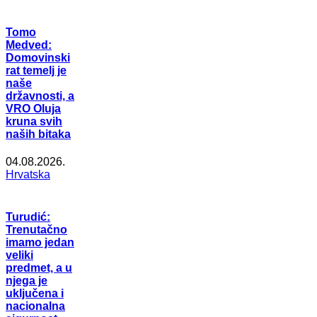
Tomo
Medved:
Domovinski
rat temelj je
naše
državnosti, a
VRO Oluja
kruna svih
naših bitaka
04.08.2026.
Hrvatska
Turudić:
Trenutačno
imamo jedan
veliki
predmet, a u
njega je
uključena i
nacionalna