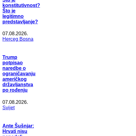
konstitutivnost?
Što je
legitimno
predstavljanje?
07.08.2026.
Herceg Bosna
Trump
potpisao
naredbe o
ograničavanju
američkog
državljanstva
po rođenju
07.08.2026.
Svijet
Ante Šušnjar:
Hrvati nisu