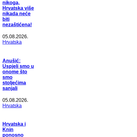
nikoga,
Hrvatska više
nikada neće
biti
nezaštićena!
05.08.2026.
Hrvatska
Anušić:
Uspjeli smo u
onome što
smo
stoljećima
sanjali
05.08.2026.
Hrvatska
Hrvatska i
Knin
ponosno