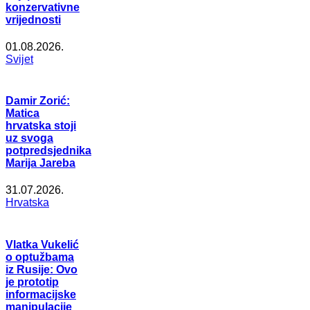
konzervativne
vrijednosti
01.08.2026.
Svijet
Damir Zorić:
Matica
hrvatska stoji
uz svoga
potpredsjednika
Marija Jareba
31.07.2026.
Hrvatska
Vlatka Vukelić
o optužbama
iz Rusije: Ovo
je prototip
informacijske
manipulacije