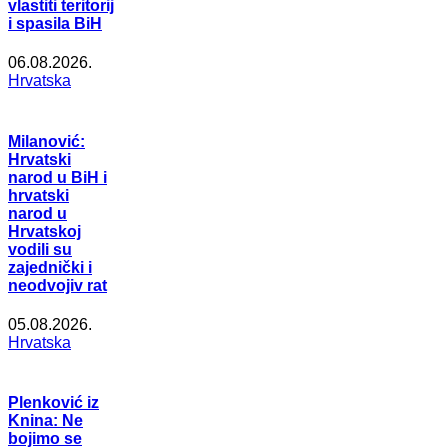
vlastiti teritorij
i spasila BiH
06.08.2026.
Hrvatska
Milanović:
Hrvatski
narod u BiH i
hrvatski
narod u
Hrvatskoj
vodili su
zajednički i
neodvojiv rat
05.08.2026.
Hrvatska
Plenković iz
Knina: Ne
bojimo se