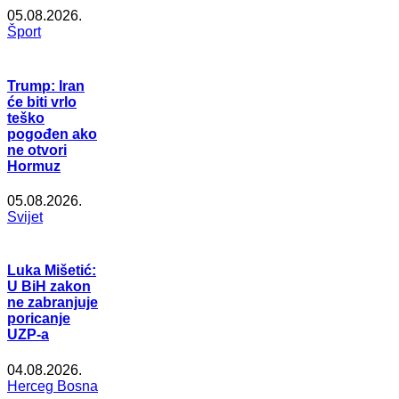
05.08.2026.
Šport
Trump: Iran
će biti vrlo
teško
pogođen ako
ne otvori
Hormuz
05.08.2026.
Svijet
Luka Mišetić:
U BiH zakon
ne zabranjuje
poricanje
UZP-a
04.08.2026.
Herceg Bosna