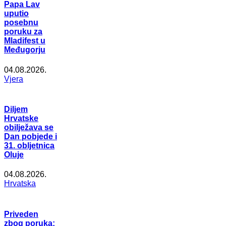
Papa Lav
uputio
posebnu
poruku za
Mladifest u
Međugorju
04.08.2026.
Vjera
Diljem
Hrvatske
obilježava se
Dan pobjede i
31. obljetnica
Oluje
04.08.2026.
Hrvatska
Priveden
zbog poruka: