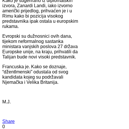
Kako je sugerirano iz diplomatskih
izvora, Zanardi Landi, iako izvorno
američki prijedlog, prihvaćen je i u
Rimu kako bi pozicija visokog
predstavnika ipak ostala u europskim
rukama.
Evropski su dužnosnici ovih dana,
tijekom neformalnog sastanka
ministara vanjskih poslova 27 država
Europske unije, na kraju, prihvatili da
Talijan bude novi visoki predstavnik.
Francuska je. Kako se doznaje,
“džentlmenski” odustala od svog
kandidata kojeg su podržavali
Njemačka i Velika Britanija.
M.J.
Share
0