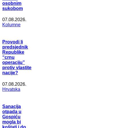
osobnim
sukobom
07.08.2026.
Kolumne
Provodi li
predsjednik
Republike
“crnu
operaciju”
protiv vlastite
nacije?
07.08.2026.
Hrvatska
Sanacija
otpada u
Gospiću
mogla bi
koštati i do