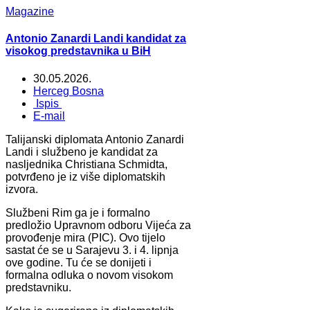
Magazine
Antonio Zanardi Landi kandidat za
visokog predstavnika u BiH
30.05.2026.
Herceg Bosna
Ispis
E-mail
Talijanski diplomata Antonio Zanardi
Landi i službeno je kandidat za
nasljednika Christiana Schmidta,
potvrđeno je iz više diplomatskih
izvora.
Službeni Rim ga je i formalno
predložio Upravnom odboru Vijeća za
provođenje mira (PIC). Ovo tijelo
sastat će se u Sarajevu 3. i 4. lipnja
ove godine. Tu će se donijeti i
formalna odluka o novom visokom
predstavniku.