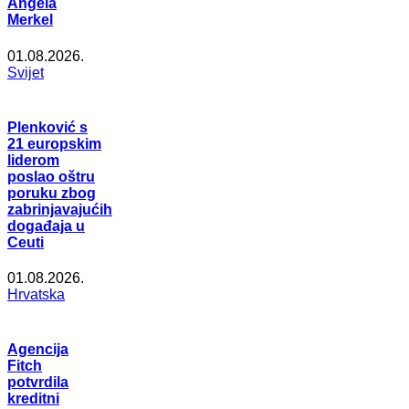
Angela
Merkel
01.08.2026.
Svijet
Plenković s
21 europskim
liderom
poslao oštru
poruku zbog
zabrinjavajućih
događaja u
Ceuti
01.08.2026.
Hrvatska
Agencija
Fitch
potvrdila
kreditni