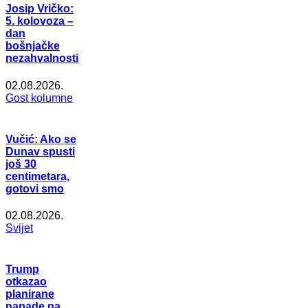
Josip Vričko:
5. kolovoza –
dan
bošnjačke
nezahvalnosti
02.08.2026.
Gost kolumne
Vučić: Ako se
Dunav spusti
još 30
centimetara,
gotovi smo
02.08.2026.
Svijet
Trump
otkazao
planirane
napade na