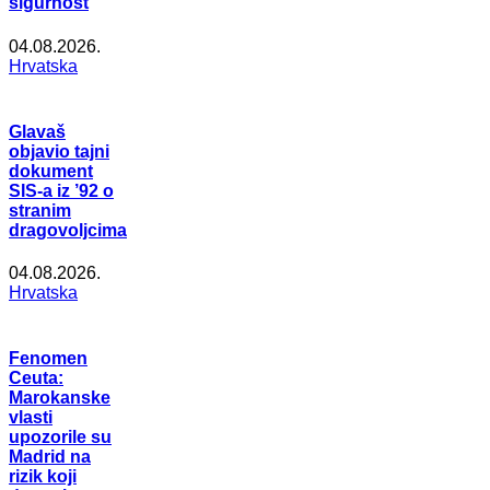
sigurnost
04.08.2026.
Hrvatska
Glavaš
objavio tajni
dokument
SIS-a iz ’92 o
stranim
dragovoljcima
04.08.2026.
Hrvatska
Fenomen
Ceuta:
Marokanske
vlasti
upozorile su
Madrid na
rizik koji