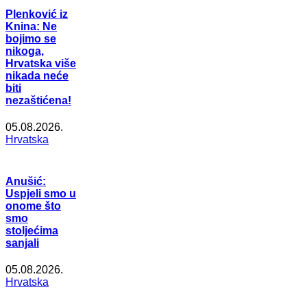
Plenković iz
Knina: Ne
bojimo se
nikoga,
Hrvatska više
nikada neće
biti
nezaštićena!
05.08.2026.
Hrvatska
Anušić:
Uspjeli smo u
onome što
smo
stoljećima
sanjali
05.08.2026.
Hrvatska