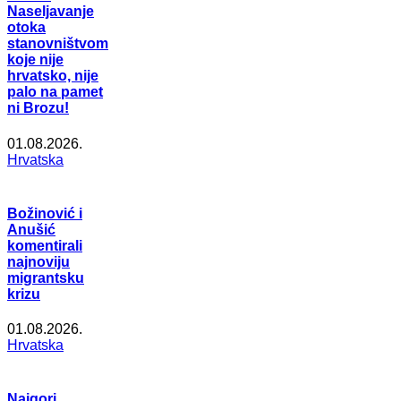
Naseljavanje
otoka
stanovništvom
koje nije
hrvatsko, nije
palo na pamet
ni Brozu!
01.08.2026.
Hrvatska
Božinović i
Anušić
komentirali
najnoviju
migrantsku
krizu
01.08.2026.
Hrvatska
Najgori