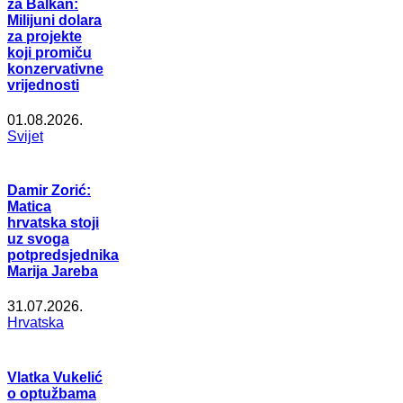
za Balkan:
Milijuni dolara
za projekte
koji promiču
konzervativne
vrijednosti
01.08.2026.
Svijet
Damir Zorić:
Matica
hrvatska stoji
uz svoga
potpredsjednika
Marija Jareba
31.07.2026.
Hrvatska
Vlatka Vukelić
o optužbama