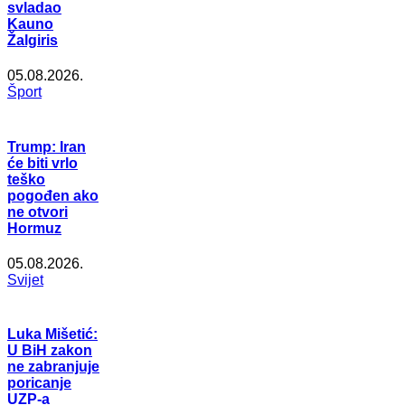
svladao
Kauno
Žalgiris
05.08.2026.
Šport
Trump: Iran
će biti vrlo
teško
pogođen ako
ne otvori
Hormuz
05.08.2026.
Svijet
Luka Mišetić:
U BiH zakon
ne zabranjuje
poricanje
UZP-a