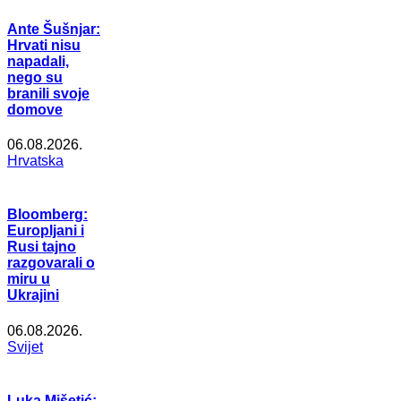
Ante Šušnjar:
Hrvati nisu
napadali,
nego su
branili svoje
domove
06.08.2026.
Hrvatska
Bloomberg:
Europljani i
Rusi tajno
razgovarali o
miru u
Ukrajini
06.08.2026.
Svijet
Luka Mišetić: