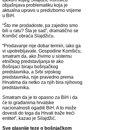
objašnjava problematiku koja je
aktualna upravo u predizborno vrijeme
u BiH.
“Što me prodadoste, pa zajedno smo
bili u ratu? Šta je sad”, dramatično se
Komšić obraća Slajdžiću.
“Prodavanje nije dobar termin, iako ga
vi upotrebljavate. Gospodine Komšiću,
smatram da, ako živimo u sistemu
etničkog predstavljanja te ako
Bošnjaci biraju bošnjačkog
predstavnika, a Srbi srpskog
predstavnika, nije pravedno prema
Hrvatima da netko za njih bira njihovog
predstavnika.
Smatram da je to opasno za BiH i da
će to građanima hrvatske
nacionalnosti ogaditi BiH. A to može
dovesti do toga da Hrvati traže treći
entitet”, kazao je Silajdžić.
Sve glasnije teze o bošnjačkom