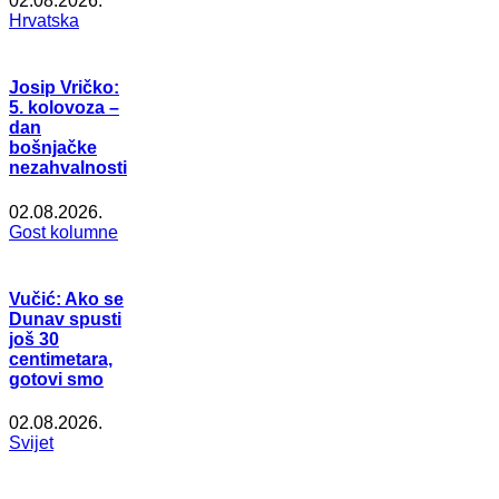
02.08.2026.
Hrvatska
Josip Vričko:
5. kolovoza –
dan
bošnjačke
nezahvalnosti
02.08.2026.
Gost kolumne
Vučić: Ako se
Dunav spusti
još 30
centimetara,
gotovi smo
02.08.2026.
Svijet