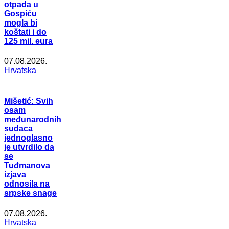
otpada u
Gospiću
mogla bi
koštati i do
125 mil. eura
07.08.2026.
Hrvatska
Mišetić: Svih
osam
međunarodnih
sudaca
jednoglasno
je utvrdilo da
se
Tuđmanova
izjava
odnosila na
srpske snage
07.08.2026.
Hrvatska