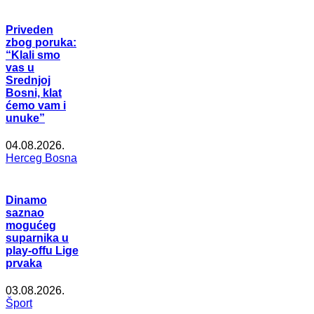
Priveden
zbog poruka:
“Klali smo
vas u
Srednjoj
Bosni, klat
ćemo vam i
unuke”
04.08.2026.
Herceg Bosna
Dinamo
saznao
mogućeg
suparnika u
play-offu Lige
prvaka
03.08.2026.
Šport