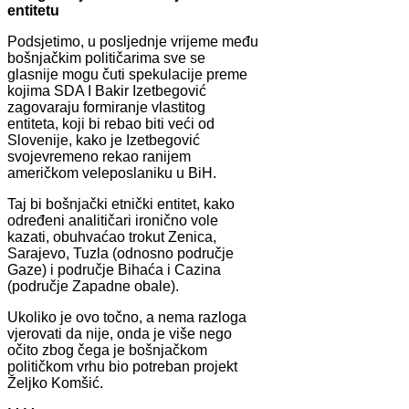
entitetu
Podsjetimo, u posljednje vrijeme među
bošnjačkim političarima sve se
glasnije mogu čuti spekulacije preme
kojima SDA I Bakir Izetbegović
zagovaraju formiranje vlastitog
entiteta, koji bi rebao biti veći od
Slovenije, kako je Izetbegović
svojevremeno rekao ranijem
američkom veleposlaniku u BiH.
Taj bi bošnjački etnički entitet, kako
određeni analitičari ironično vole
kazati, obuhvaćao trokut Zenica,
Sarajevo, Tuzla (odnosno područje
Gaze) i područje Bihaća i Cazina
(područje Zapadne obale).
Ukoliko je ovo točno, a nema razloga
vjerovati da nije, onda je više nego
očito zbog čega je bošnjačkom
političkom vrhu bio potreban projekt
Željko Komšić.