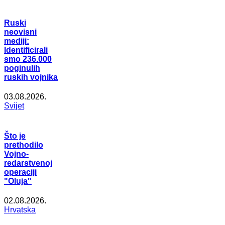
Ruski
neovisni
mediji:
Identificirali
smo 236.000
poginulih
ruskih vojnika
03.08.2026.
Svijet
Što je
prethodilo
Vojno-
redarstvenoj
operaciji
"Oluja"
02.08.2026.
Hrvatska