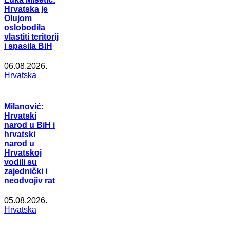
Hrvatska je
Olujom
oslobodila
vlastiti teritorij
i spasila BiH
06.08.2026.
Hrvatska
Milanović:
Hrvatski
narod u BiH i
hrvatski
narod u
Hrvatskoj
vodili su
zajednički i
neodvojiv rat
05.08.2026.
Hrvatska