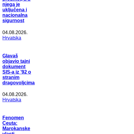
njega je
uključena i
nacionalna
sigurnost
04.08.2026.
Hrvatska
Glavaš
objavio tajni
dokument
SIS-a iz ’92 o
stranim
dragovoljcima
04.08.2026.
Hrvatska
Fenomen
Ceuta:
Marokanske
vlasti