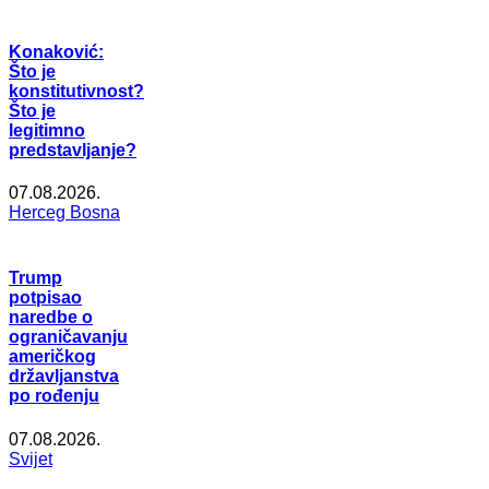
Konaković:
Što je
konstitutivnost?
Što je
legitimno
predstavljanje?
07.08.2026.
Herceg Bosna
Trump
potpisao
naredbe o
ograničavanju
američkog
državljanstva
po rođenju
07.08.2026.
Svijet