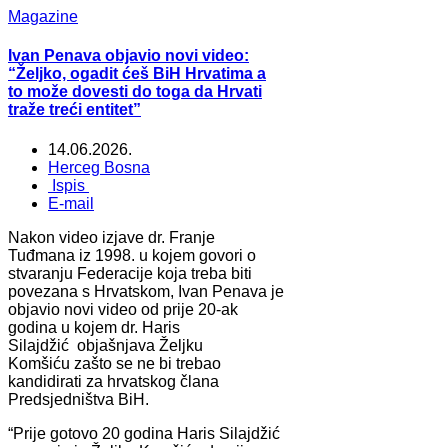
Magazine
Ivan Penava objavio novi video:
“Željko, ogadit ćeš BiH Hrvatima a
to može dovesti do toga da Hrvati
traže treći entitet”
14.06.2026.
Herceg Bosna
Ispis
E-mail
Nakon video izjave dr. Franje
Tuđmana iz 1998. u kojem govori o
stvaranju Federacije koja treba biti
povezana s Hrvatskom, Ivan Penava je
objavio novi video od prije 20-ak
godina u kojem dr. Haris
Silajdžić objašnjava Željku
Komšiću zašto se ne bi trebao
kandidirati za hrvatskog člana
Predsjedništva BiH.
“Prije gotovo 20 godina Haris Silajdžić