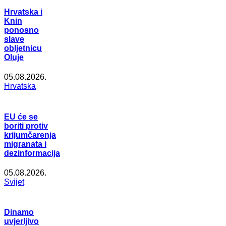
Hrvatska i
Knin
ponosno
slave
obljetnicu
Oluje
05.08.2026.
Hrvatska
EU će se
boriti protiv
krijumčarenja
migranata i
dezinformacija
05.08.2026.
Svijet
Dinamo
uvjerljivo