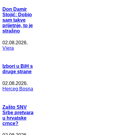
Don Damir
Stojić: Dobio
sam takve
prijetnje, to je
strašno
02.08.2026.
Vjera
Izbori u BiH s
druge strane
02.08.2026.
Herceg Bosna
Zašto SNV
Srbe pretvara
u hrvatske
crnce?