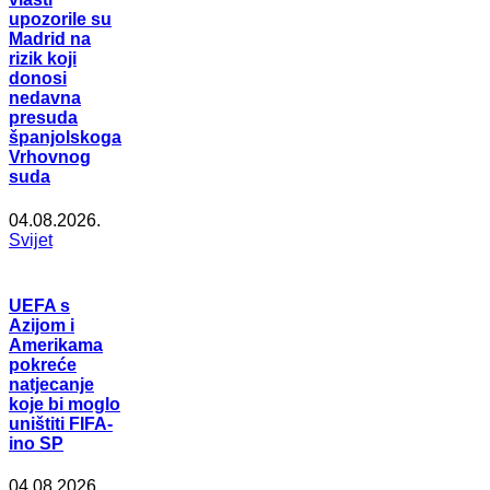
upozorile su
Madrid na
rizik koji
donosi
nedavna
presuda
španjolskoga
Vrhovnog
suda
04.08.2026.
Svijet
UEFA s
Azijom i
Amerikama
pokreće
natjecanje
koje bi moglo
uništiti FIFA-
ino SP
04.08.2026.