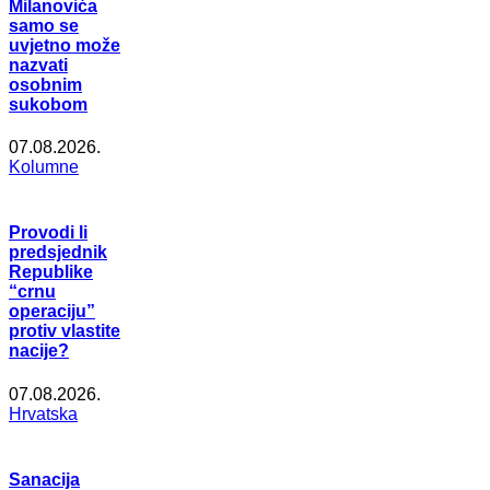
Milanovića
samo se
uvjetno može
nazvati
osobnim
sukobom
07.08.2026.
Kolumne
Provodi li
predsjednik
Republike
“crnu
operaciju”
protiv vlastite
nacije?
07.08.2026.
Hrvatska
Sanacija