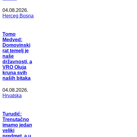
04.08.2026.
Herceg Bosna
Tomo
Medved:
Domovinski
rat temelj je
naše
državnosti, a
VRO Oluja
kruna svih
naših bitaka
04.08.2026.
Hrvatska
Turudić:
Trenutačno
imamo jedan
veliki
predmet, a u