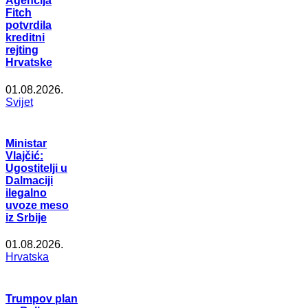
Agencija
Fitch
potvrdila
kreditni
rejting
Hrvatske
01.08.2026.
Svijet
Ministar
Vlajčić:
Ugostitelji u
Dalmaciji
ilegalno
uvoze meso
iz Srbije
01.08.2026.
Hrvatska
Trumpov plan