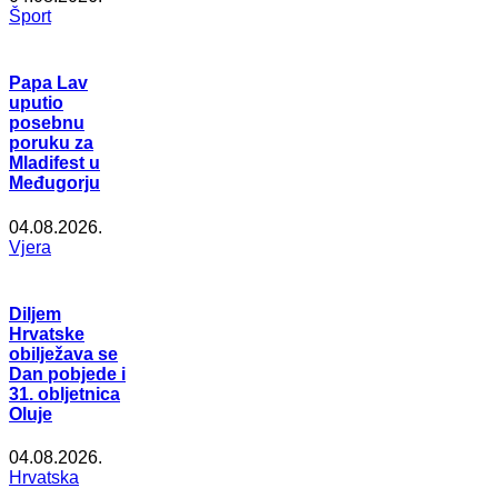
Šport
Papa Lav
uputio
posebnu
poruku za
Mladifest u
Međugorju
04.08.2026.
Vjera
Diljem
Hrvatske
obilježava se
Dan pobjede i
31. obljetnica
Oluje
04.08.2026.
Hrvatska