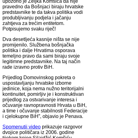
upozorio je Željka Komšića da nije
pravedno da Bošnjaci biraju hrvatske
predstavnike te da takva politika vodi
produbljivanju podjela i jačanju
zahtjeva za trećim entitetom.
Potpisujemo svaku riječ!
Dva desetljeća kasnije ništa se nije
promijenilo. Službena bošnjačka
politika i dalje Hrvatima osporava
temeljno pravo da sami biraju svoje
legitimne predstavnike. Na taj način
rade izravno protiv BiH.
Prijedlog Domovinskog pokreta o
uspostavljanju hrvatske izborne
jedinice, koja nema nužno teritorijalni
kontinuitet, pomirljiv je i konstruktivan
prijedlog za ostvarivanje interesa i
očuvanje ravnopravnosti Hrvata u BiH,
a time i očuvanje stabilnosti Federacije
i cjelokupne BiH”, objavio je Penava.
Spomenutii video
prikazuje razgovor
dvojice političara iz 2006. godine
tijekom kojeg Silajdžić Komšiću