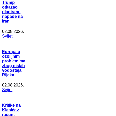
Trump
otkazao
planirane
napade na
Iran
02.08.2026.
Svijet
Europa u
ozbiljnim
problemima
zbog niskih
vodostaja
Rijeka
02.08.2026.
Svijet
Kritike na
Klasićev
račun: