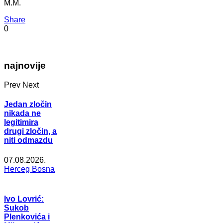
M.M.
Share
0
najnovije
Prev
Next
Jedan zločin
nikada ne
legitimira
drugi zločin, a
niti odmazdu
07.08.2026.
Herceg Bosna
Ivo Lovrić:
Sukob
Plenkovića i