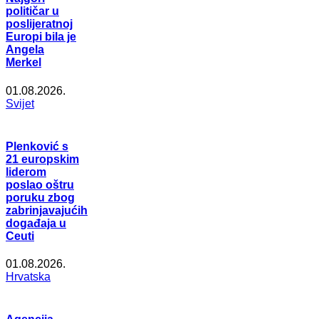
političar u
poslijeratnoj
Europi bila je
Angela
Merkel
01.08.2026.
Svijet
Plenković s
21 europskim
liderom
poslao oštru
poruku zbog
zabrinjavajućih
događaja u
Ceuti
01.08.2026.
Hrvatska