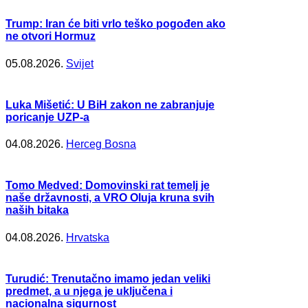
Trump: Iran će biti vrlo teško pogođen ako
ne otvori Hormuz
05.08.2026.
Svijet
Luka Mišetić: U BiH zakon ne zabranjuje
poricanje UZP-a
04.08.2026.
Herceg Bosna
Tomo Medved: Domovinski rat temelj je
naše državnosti, a VRO Oluja kruna svih
naših bitaka
04.08.2026.
Hrvatska
Turudić: Trenutačno imamo jedan veliki
predmet, a u njega je uključena i
nacionalna sigurnost