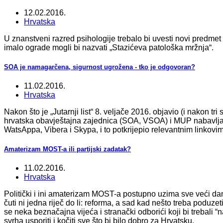
12.02.2016.
Hrvatska
U znanstveni razred psihologije trebalo bi uvesti novi predme
imalo ograde mogli bi nazvati „Stazićeva patološka mržnja“.
SOA je namagarčena, sigurnost ugrožena - tko je odgovoran?
11.02.2016.
Hrvatska
Nakon što je „Jutarnji list“ 8. veljače 2016. objavio (i nakon tr
hrvatska obavještajna zajednica (SOA, VSOA) i MUP nabavljal
WatsAppa, Vibera i Skypa, i to potkrijepio relevantnim linkov
Amaterizam MOST-a ili partijski zadatak?
11.02.2016.
Hrvatska
Politički i ini amaterizam MOST-a postupno uzima sve veći dan
čuti ni jedna riječ do li: reforma, a sad kad nešto treba poduze
se neka beznačajna vijeća i stranački odborići koji bi trebali “n
svrha usporiti i kočiti sve što bi bilo dobro za Hrvatsku.