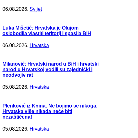
06.08.2026.
Svijet
Luka Mišetić: Hrvatska je Olujom
oslobodila vlastiti teritorij i spasila BiH
06.08.2026.
Hrvatska
Milanović: Hrvatski narod u BiH i hrvatski
narod u Hrvatskoj vodili su zajednički i
neodvojiv rat
05.08.2026.
Hrvatska
Plenković iz Knina: Ne bojimo se nikoga,
Hrvatska više nikada neće biti
nezaštićena!
05.08.2026.
Hrvatska