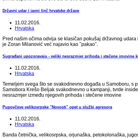
Državni udar i javni linč hrvatske države
11.02.2016.
Hrvatska
Pred našim očima odvija se klasičan pokušaj državnog udara i r
je Zoran Milanović već najavio kao "pakao".
Sugrađani upozoravaju - veliki nesrazmjer prihoda i stečene imovine
11.02.2016.
Hrvatska
Temeljem svega što se svakodnevno događa u Samoboru, s po
Samobora Krešo Beljak svakodnevno u kampanji, tvrde insiders
nesrazmjer između njegovih prihoda i stečene imovine
Pupovčeve velikosrpske "Novosti" opet u službi agresora
11.02.2016.
Hrvatska
Banda četnička, velikosrpska, orjunaška, petokolonaška, jugos