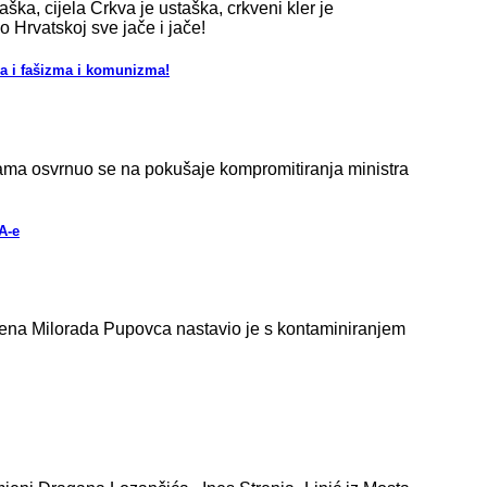
aška, cijela Crkva je ustaška, crkveni kler je
po Hrvatskoj sve jače i jače!
zma i fašizma i komunizma!
žama osvrnuo se na pokušaje kompromitiranja ministra
A-e
mena Milorada Pupovca nastavio je s kontaminiranjem