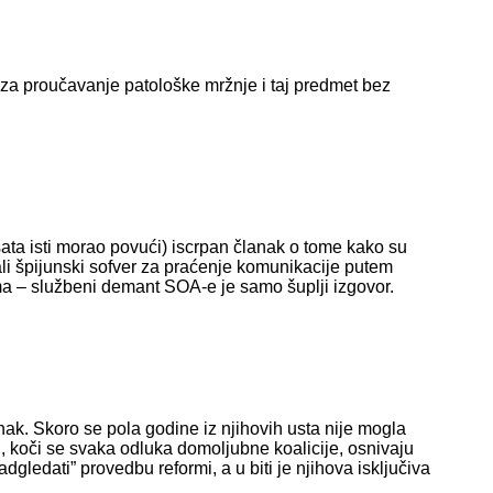
t za proučavanje patološke mržnje i taj predmet bez
i sata isti morao povući) iscrpan članak o tome kako su
i špijunski sofver za praćenje komunikacije putem
ima – službeni demant SOA-e je samo šuplji izgovor.
ak. Skoro se pola godine iz njihovih usta nije mogla
ti, koči se svaka odluka domoljubne koalicije, osnivaju
adgledati” provedbu reformi, a u biti je njihova isključiva