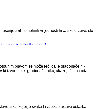
ušenje svih temeljnih vrijednosti hrvatske države, što
 kod gradonačelnika Samobora?
tpunim pravom se može reći da je gradonačelnik
ki izvori bliski gradonačelniku, ukazujući na čudan
lavenska, kojoj je svaka hrvatska zastava ustaška,