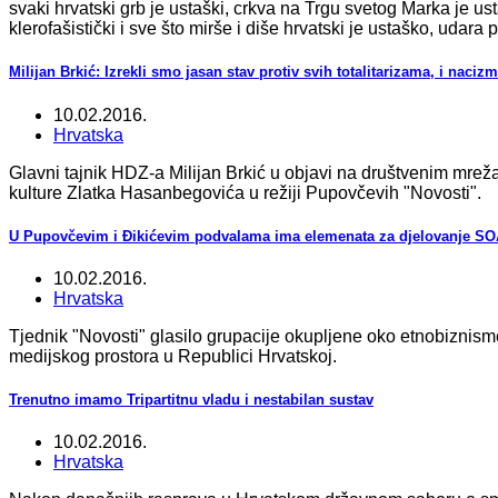
svaki hrvatski grb je ustaški, crkva na Trgu svetog Marka je ust
klerofašistički i sve što mirše i diše hrvatski je ustaško, udara 
Milijan Brkić: Izrekli smo jasan stav protiv svih totalitarizama, i naci
10.02.2016.
Hrvatska
Glavni tajnik HDZ-a Milijan Brkić u objavi na društvenim mre
kulture Zlatka Hasanbegovića u režiji Pupovčevih "Novosti".
U Pupovčevim i Đikićevim podvalama ima elemenata za djelovanje SO
10.02.2016.
Hrvatska
Tjednik "Novosti" glasilo grupacije okupljene oko etnobiznis
medijskog prostora u Republici Hrvatskoj.
Trenutno imamo Tripartitnu vladu i nestabilan sustav
10.02.2016.
Hrvatska