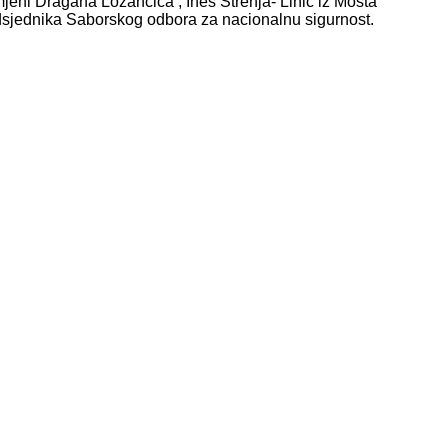
ni Dragana Lozančića , Ines Strenja- Linić iz Mosta
edsjednika Saborskog odbora za nacionalnu sigurnost.