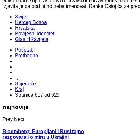
Nakon današnjih rasprava u Hrvatskom državnom saboru o smje
izjavila je da pod hitno treba imenovati Ranka Ostojića za pr
Svijet
Herceg Bosna
Hrvatska
Povijesni identitet
Glas HRsvijeta
Početak
Prethodno
…
Slijedeće
Kraj
Stranica 617 od 629
najnovije
Prev
Next
Bloomberg: Europljani i Rusi tajno
razgovarali o miru u Ukrajini