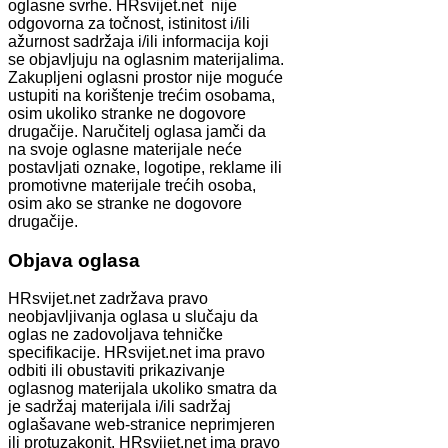
oglasne svrhe. HRsvijet.net nije
odgovorna za točnost, istinitost i/ili
ažurnost sadržaja i/ili informacija koji
se objavljuju na oglasnim materijalima.
Zakupljeni oglasni prostor nije moguće
ustupiti na korištenje trećim osobama,
osim ukoliko stranke ne dogovore
drugačije. Naručitelj oglasa jamči da
na svoje oglasne materijale neće
postavljati oznake, logotipe, reklame ili
promotivne materijale trećih osoba,
osim ako se stranke ne dogovore
drugačije.
Objava oglasa
HRsvijet.net zadržava pravo
neobjavljivanja oglasa u slučaju da
oglas ne zadovoljava tehničke
specifikacije. HRsvijet.net ima pravo
odbiti ili obustaviti prikazivanje
oglasnog materijala ukoliko smatra da
je sadržaj materijala i/ili sadržaj
oglašavane web-stranice neprimjeren
ili protuzakonit. HRsvijet.net ima pravo