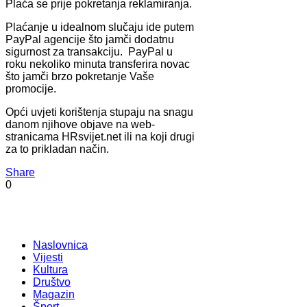
Plaća se prije pokretanja reklamiranja.
Plaćanje u idealnom slučaju ide putem
PayPal agencije što jamči dodatnu
sigurnost za transakciju. PayPal u
roku nekoliko minuta transferira novac
što jamči brzo pokretanje Vaše
promocije.
Opći uvjeti korištenja stupaju na snagu
danom njihove objave na web-
stranicama HRsvijet.net ili na koji drugi
za to prikladan način.
Share
0
Naslovnica
Vijesti
Kultura
Društvo
Magazin
Šport