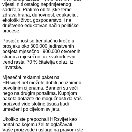
vijesti, niti ostalog neprimjerenog
sadržaja. Pratimo obiteljske teme -
zdrava hrana, duhovnost, edukaciju,
ekološki život, gospodarstvo, i na
društveno-edukativan način političke
procese.
Posjećenost se trenutačno kreće u
prosjeku oko 300.000 jedinstvenih
posjeta mjesečno i 900.000 otvorenih
stranica mjesečno, uz svakodnevni
trend rasta. 70 % čitatelja dolazi iz
Hrvatske.
Mjesečni reklamni paket na
HRsvijet.net možete dobiti po iznimno
povoljnim cijenama. Banneri su veći
nego na drugim portalima. Kupnjom
paketa dolazite do mogućnosti da Vaš
proizvod vide stotine tisuća ljudi
umreženi po cijelom svijetu.
Ukoliko ste prepoznali HRsvijet kao
portal na kojemu želite oglašavati
Vaše proizvode i usluge na pravom ste