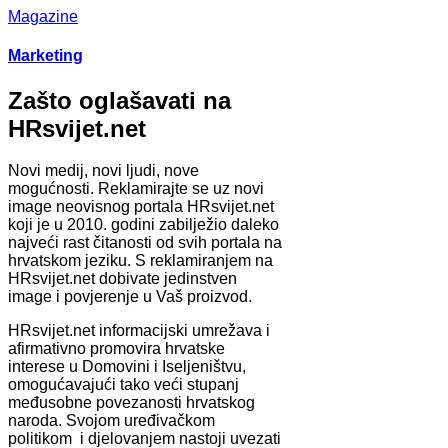
Magazine
Marketing
Zašto oglašavati na
HRsvijet.net
Novi medij, novi ljudi, nove
mogućnosti. Reklamirajte se uz novi
image neovisnog portala HRsvijet.net
koji je u 2010. godini zabilježio daleko
najveći rast čitanosti od svih portala na
hrvatskom jeziku. S reklamiranjem na
HRsvijet.net dobivate jedinstven
image i povjerenje u Vaš proizvod.
HRsvijet.net informacijski umrežava i
afirmativno promovira hrvatske
interese u Domovini i Iseljeništvu,
omogućavajući tako veći stupanj
međusobne povezanosti hrvatskog
naroda. Svojom uređivačkom
politikom i djelovanjem nastoji uvezati