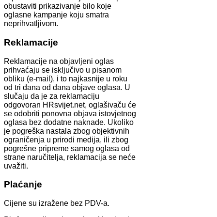
obustaviti prikazivanje bilo koje
oglasne kampanje koju smatra
neprihvatljivom.
Reklamacije
Reklamacije na objavljeni oglas
prihvaćaju se isključivo u pisanom
obliku (e-mail), i to najkasnije u roku
od tri dana od dana objave oglasa. U
slučaju da je za reklamaciju
odgovoran HRsvijet.net, oglašivaču će
se odobriti ponovna objava istovjetnog
oglasa bez dodatne naknade. Ukoliko
je pogreška nastala zbog objektivnih
ograničenja u prirodi medija, ili zbog
pogrešne pripreme samog oglasa od
strane naručitelja, reklamacija se neće
uvažiti.
Plaćanje
Cijene su izražene bez PDV-a.