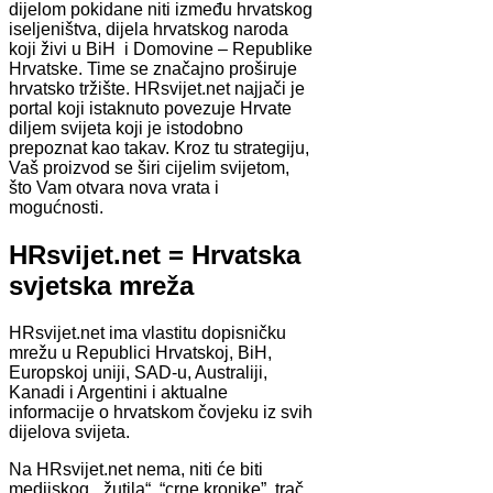
dijelom pokidane niti između hrvatskog
iseljeništva, dijela hrvatskog naroda
koji živi u BiH i Domovine – Republike
Hrvatske. Time se značajno proširuje
hrvatsko tržište. HRsvijet.net najjači je
portal koji istaknuto povezuje Hrvate
diljem svijeta koji je istodobno
prepoznat kao takav. Kroz tu strategiju,
Vaš proizvod se širi cijelim svijetom,
što Vam otvara nova vrata i
mogućnosti.
HRsvijet.net = Hrvatska
svjetska mreža
HRsvijet.net ima vlastitu dopisničku
mrežu u Republici Hrvatskoj, BiH,
Europskoj uniji, SAD-u, Australiji,
Kanadi i Argentini i aktualne
informacije o hrvatskom čovjeku iz svih
dijelova svijeta.
Na HRsvijet.net nema, niti će biti
medijskog „žutila“, “crne kronike”, trač