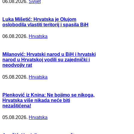
06.08.2026.
Svijet
Luka Mišetić: Hrvatska je Olujom
oslobodila vlastiti teritorij i spasila BiH
06.08.2026.
Hrvatska
Milanović: Hrvatski narod u BiH i hrvatski
narod u Hrvatskoj vodili su zajednički i
neodvojiv rat
05.08.2026.
Hrvatska
Plenković iz Knina: Ne bojimo se nikoga,
Hrvatska više nikada neće biti
nezaštićena!
05.08.2026.
Hrvatska