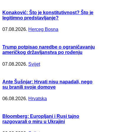
Konaković: Što je konstitutivnost? Što je
legitimno predstavljanje?
07.08.2026.
Herceg Bosna
Trump potpisao naredbe o ograničavanju
američkog državljanstva po rođenju
07.08.2026.
Svijet
Ante Šušnjar: Hrvati nisu napadali, nego
su branili svoje domove
06.08.2026.
Hrvatska
Bloomberg: Europljani i Rusi tajno
razgovarali o miru u Ukrajini