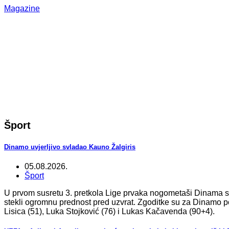
Magazine
Šport
Dinamo uvjerljivo svladao Kauno Žalgiris
05.08.2026.
Šport
U prvom susretu 3. pretkola Lige prvaka nogometaši Dinama su u
stekli ogromnu prednost pred uzvrat. Zgoditke su za Dinamo po
Lisica (51), Luka Stojković (76) i Lukas Kačavenda (90+4).