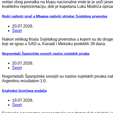
sretan zbog povratka na klupu nacionalne vrste te je uoči jes
kvalitetnu reprezentaciju, dok je kapetana Luku Modrića opis
Rodri najbolji igrač a Mbappe najbolji strijelac Svjetskog prvenstva
20.07.2026.
Šport
Nakon velikog finala Svjetskog prvenstva u kojem su do druge ti
koji se igrao u SAD-u, Kanadi i Meksiku proteklih 39 dana.
Nogometaši Španjolske osvojili naslov svjetskih prvaka
20.07.2026.
Šport
Nogometaši Španjolske osvojili su naslov svjetskih prvaka nak
Argentinu rezultatom 1:0.
Engleskoj brončana medalja
19.07.2026.
Šport