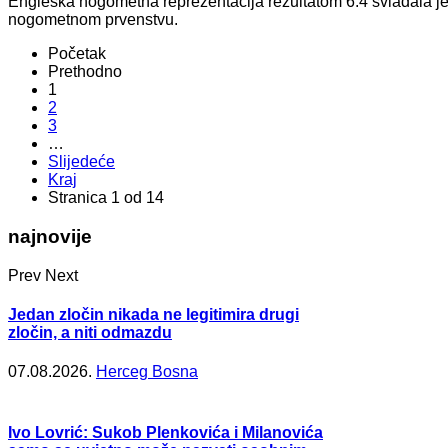
Engleska nogometna reprezentacija rezultatom 6:4 svladala j
nogometnom prvenstvu.
Početak
Prethodno
1
2
3
…
Slijedeće
Kraj
Stranica 1 od 14
najnovije
Prev
Next
Jedan zločin nikada ne legitimira drugi
zločin, a niti odmazdu
07.08.2026.
Herceg Bosna
Ivo Lovrić: Sukob Plenkovića i Milanovića