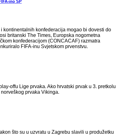
FIFA-ino SP
 kontinentalnih konfederacija mogao bi dovesti do
osi britanski The Times, Europska nogometna
meričkom konfederacijom (CONCACAF) razmatra
nkuriralo FIFA-inu Svjetskom prvenstvu.
y-offu Lige prvaka. Ako hrvatski prvak u 3. pretkolu
iv norveškog prvaka Vikinga.
akon što su u uzvratu u Zagrebu slavili u produžetku