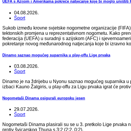
UEFA s Azijom i Amerikama pokreće natjecanje koje bi moglo uništiti 
04.08.2026.
Šport
Sukob između krovne svjetske nogometne organizacije (FIFA) i
tektonskih promjena u reprezentativnom nogometu. Kako pren
federacija (UEFA) u suradnji s azijskom (AFC) i sjevernoa
pokretanje novog međunarodnog natjecanja koje bi izravno ko
Dinamo saznao mogućeg suparnika u play-offu Lige prvaka
03.08.2026.
Šport
Dinamo je na ždrijebu u Nyonu saznao mogućeg suparnika u pla
izbaci Kauno Žalgiris, u play-offu za Ligu prvaka igrat će prot
Nogometaši Dinama osigurali europsku jesen
29.07.2026.
Šport
Nogometaši Dinama plasirali su se u 3. pretkolo Lige prvaka n
protiv švicarskog Thuna s 3:2 (2:2, 0:2).