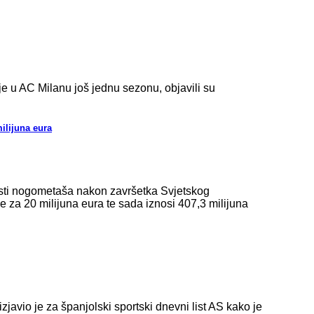
 u AC Milanu još jednu sezonu, objavili su
ilijuna eura
dnosti nogometaša nakon završetka Svjetskog
e za 20 milijuna eura te sada iznosi 407,3 milijuna
javio je za španjolski sportski dnevni list AS kako je