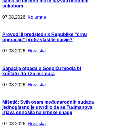
samo se uvjetno može nazvati osobnim
sukobom
07.08.2026.
Kolumne
Provodi li predsjednik Republike “crnu
operaciju” protiv vlastite nacije?
07.08.2026.
Hrvatska
Sanacija otpada u Gospiću mogla bi
koštati i do 125 mil. eura
07.08.2026.
Hrvatska
Mišetić: Svih osam međunarodnih sudaca
jednoglasno je utvrdilo da se Tuđmanova
izjava odnosila na srpske snage
07.08.2026.
Hrvatska