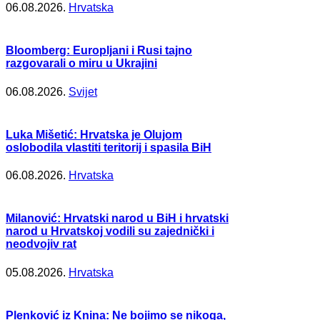
06.08.2026.
Hrvatska
Bloomberg: Europljani i Rusi tajno
razgovarali o miru u Ukrajini
06.08.2026.
Svijet
Luka Mišetić: Hrvatska je Olujom
oslobodila vlastiti teritorij i spasila BiH
06.08.2026.
Hrvatska
Milanović: Hrvatski narod u BiH i hrvatski
narod u Hrvatskoj vodili su zajednički i
neodvojiv rat
05.08.2026.
Hrvatska
Plenković iz Knina: Ne bojimo se nikoga,