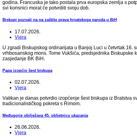
godina. Francuska je tako postala prva europska zemlja s po
svi korisnici morat će potvrditi svoju dob.
Biskupi pozvali na na zaštitu prava hrvatskoga naroda u BiH
17.07.2026.
Vjera
U zgradi Biskupskog ordinarijata u Banjoj Luci u četvrtak 16.
vrhbosanskog mons. Tome Vukšića, predsjednika Biskupske kon
zasjedanje BK BiH.
Papa izopćio šest biskupa
02.07.2026.
Vjera
Vatikan je danas potvrdio izopćenje šest biskupa iz Bratstva sve
tradicionalističkog pokreta s Rimom.
Međugorje obilježava 45. obljetnicu ukazanja
26.06.2026.
Vjera