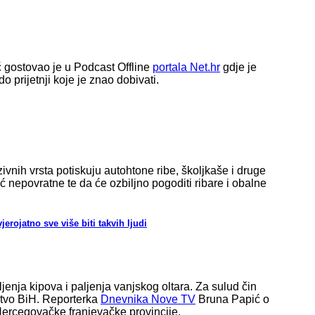
ć gostovao je u Podcast Offline
portala Net.hr
gdje je
 prijetnji koje je znao dobivati.
vnih vrsta potiskuju autohtone ribe, školjkaše i druge
nepovratne te da će ozbiljno pogoditi ribare i obalne
rojatno sve više biti takvih ljudi
enja kipova i paljenja vanjskog oltara. Za sulud čin
jstvo BiH. Reporterka
Dnevnika Nove TV
Bruna Papić o
Hercegovačke franjevačke provincije.