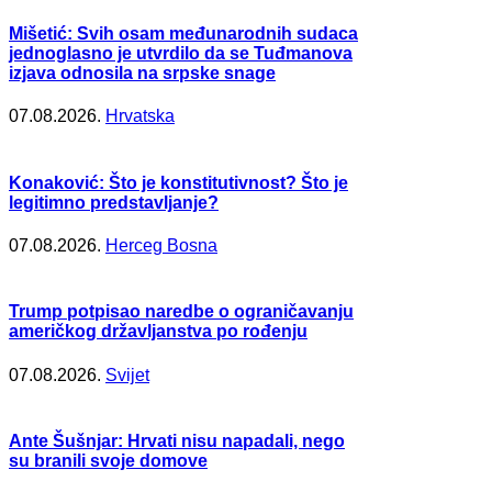
Mišetić: Svih osam međunarodnih sudaca
jednoglasno je utvrdilo da se Tuđmanova
izjava odnosila na srpske snage
07.08.2026.
Hrvatska
Konaković: Što je konstitutivnost? Što je
legitimno predstavljanje?
07.08.2026.
Herceg Bosna
Trump potpisao naredbe o ograničavanju
američkog državljanstva po rođenju
07.08.2026.
Svijet
Ante Šušnjar: Hrvati nisu napadali, nego
su branili svoje domove