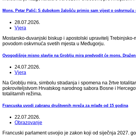
Mons. Petar Palić: S dubokom žalošću primio sam vijest o oskvrnuću 
28.07.2026.
Vjera
Mostarsko-duvanjski biskup i apostolski upravitelj Trebinjsko
povodom oskvrnuća svetih mjesta u Međugorju.
Ovogodišnje misno slavlje na Groblju mira predvodit će mons. Dražen
24.07.2026.
Vjera
Na Groblju mira, simbolu stradanja i spomena na žrtve totalita
pokroviteljstvom Hrvatskog narodnog sabora Bosne i Hercegovin
totalitarnih režima.
Francuska uvodi zabranu društvenih mreža za mlađe od 15 godina
22.07.2026.
Obrazovanje
Francuski parlament usvojio je zakon koji od siječnja 2027. 