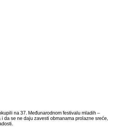
 okupili na 37. Međunarodnom festivalu mladih –
đa i da se ne daju zavesti obmanama prolazne sreće,
adosti.