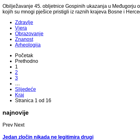
Obilježavanje 45. obljetnice Gospinih ukazanja u Međugorju ok
kojih su mnogi pješice pristigli iz raznih krajeva Bosne i Herc
Zdravlje
Vjera
Obrazovanje
Znanost
Arheologija
Početak
Prethodno
1
2
3
…
Slijedeće
Kraj
Stranica 1 od 16
najnovije
Prev
Next
Jedan zločin nikada ne legitimira drugi