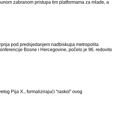
tpunom zabranom pristupa tim platformama za mlade, a
 srpnja pod predsjedanjem nadbiskupa metropolita
ferencije Bosne i Hercegovine, počelo je 96. redovito
tog Pija X., formalizirajući “raskol” ovog