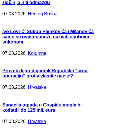
zločin, a niti odmazdu
07.08.2026.
Herceg Bosna
Ivo Lovrić: Sukob Plenkovića i Milanovića
samo se uvjetno može nazvati osobnim
sukobom
07.08.2026.
Kolumne
Provodi li predsjednik Republike “crnu
operaciju” protiv vlastite nacije?
07.08.2026.
Hrvatska
Sanacija otpada u Gospiću mogla bi
koštati i do 125 mil. eura
07.08.2026.
Hrvatska