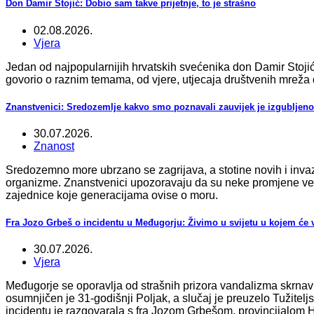
Don Damir Stojić: Dobio sam takve prijetnje, to je strašno
02.08.2026.
Vjera
Jedan od najpopularnijih hrvatskih svećenika don Damir Stoji
govorio o raznim temama, od vjere, utjecaja društvenih mreža do
Znanstvenici: Sredozemlje kakvo smo poznavali zauvijek je izgubljeno
30.07.2026.
Znanost
Sredozemno more ubrzano se zagrijava, a stotine novih i invazi
organizme. Znanstvenici upozoravaju da su neke promjene već 
zajednice koje generacijama ovise o moru.
Fra Jozo Grbeš o incidentu u Međugorju: Živimo u svijetu u kojem će vje
30.07.2026.
Vjera
Međugorje se oporavlja od strašnih prizora vandalizma skrnavlj
osumnjičen je 31-godišnji Poljak, a slučaj je preuzelo Tužitel
incidentu je razgovarala s fra Jozom Grbešom, provincijalom 