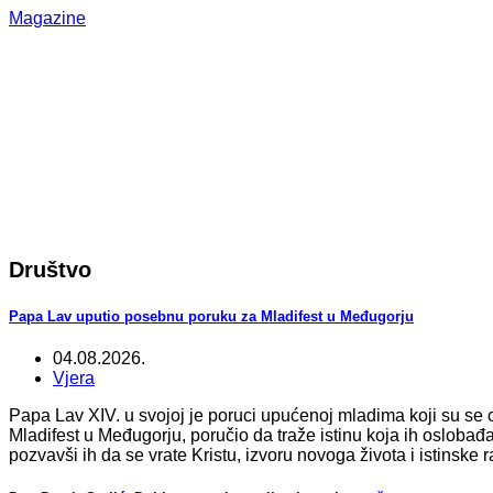
Magazine
Društvo
Papa Lav uputio posebnu poruku za Mladifest u Međugorju
04.08.2026.
Vjera
Papa Lav XIV. u svojoj je poruci upućenoj mladima koji su se
Mladifest u Međugorju, poručio da traže istinu koja ih osloba
pozvavši ih da se vrate Kristu, izvoru novoga života i istinske r