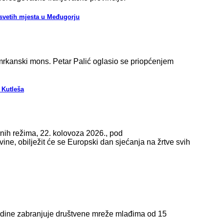
svetih mjesta u Međugorju
-mrkanski mons. Petar Palić oglasio se priopćenjem
 Kutleša
rnih režima, 22. kolovoza 2026., pod
e, obilježit će se Europski dan sjećanja na žrtve svih
godine zabranjuje društvene mreže mlađima od 15