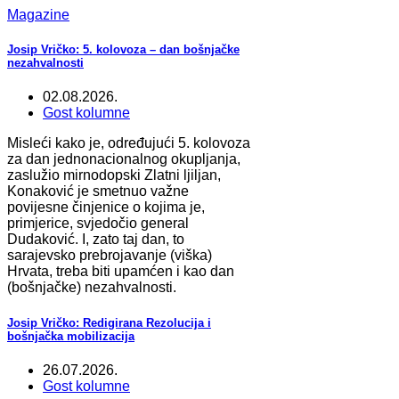
Magazine
Josip Vričko: 5. kolovoza – dan bošnjačke
nezahvalnosti
02.08.2026.
Gost kolumne
Misleći kako je, određujući 5. kolovoza
za dan jednonacionalnog okupljanja,
zaslužio mirnodopski Zlatni ljiljan,
Konaković je smetnuo važne
povijesne činjenice o kojima je,
primjerice, svjedočio general
Dudaković. I, zato taj dan, to
sarajevsko prebrojavanje (viška)
Hrvata, treba biti upamćen i kao dan
(bošnjačke) nezahvalnosti.
Josip Vričko: Redigirana Rezolucija i
bošnjačka mobilizacija
26.07.2026.
Gost kolumne