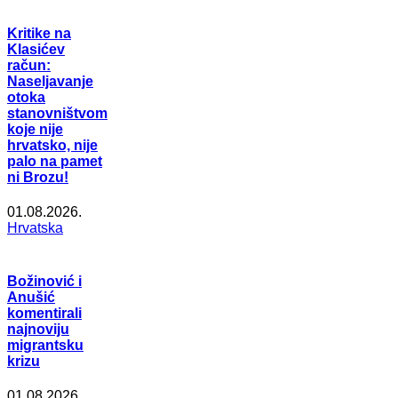
Kritike na
Klasićev
račun:
Naseljavanje
otoka
stanovništvom
koje nije
hrvatsko, nije
palo na pamet
ni Brozu!
01.08.2026.
Hrvatska
Božinović i
Anušić
komentirali
najnoviju
migrantsku
krizu
01.08.2026.