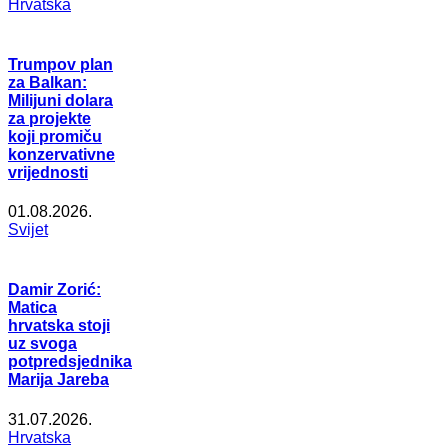
Hrvatska
Trumpov plan
za Balkan:
Milijuni dolara
za projekte
koji promiču
konzervativne
vrijednosti
01.08.2026.
Svijet
Damir Zorić:
Matica
hrvatska stoji
uz svoga
potpredsjednika
Marija Jareba
31.07.2026.
Hrvatska