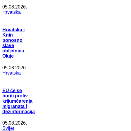
05.08.2026.
Hrvatska
Hrvatska i
Knin
ponosno
slave
obljetnicu
Oluje
05.08.2026.
Hrvatska
EU će se
boriti protiv
krijumčarenja
migranata i
dezinformacija
05.08.2026.
Svijet