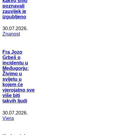
kakvo smo
poznavali
zauvijek je
izgubljeno
30.07.2026.
Znanost
Fra Jozo
Grbeš o
incidentu u
Međugorju:
Živimo u
svijetu u
kojem će
vjerojatno sve
više biti
takvih ljudi
30.07.2026.
Vjera