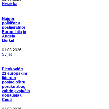
Hrvatska
Najgori
političar u
poslijeratnoj
Europi bila je
Angela
Merkel
01.08.2026.
Svijet
Plenković s
21 europskim
liderom
poslao oštru
poruku zbog
zabrinjavajućih
događaja u
Ceuti