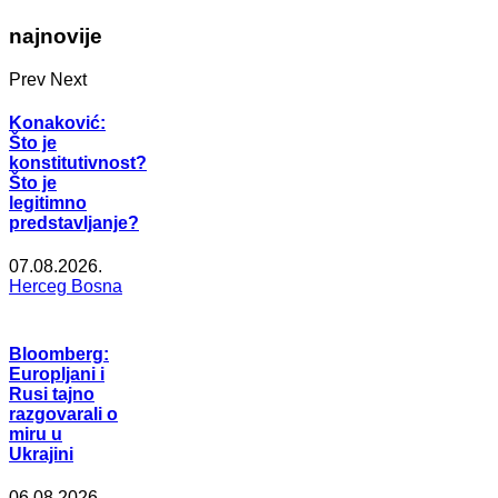
najnovije
Prev
Next
Konaković:
Što je
konstitutivnost?
Što je
legitimno
predstavljanje?
07.08.2026.
Herceg Bosna
Bloomberg:
Europljani i
Rusi tajno
razgovarali o
miru u
Ukrajini
06.08.2026.