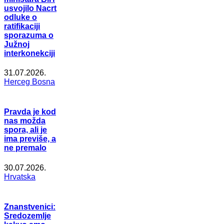
usvojilo Nacrt
odluke o
ratifikaciji
sporazuma o
Južnoj
interkonekciji
31.07.2026.
Herceg Bosna
Pravda je kod
nas možda
spora, ali je
ima previše, a
ne premalo
30.07.2026.
Hrvatska
Znanstvenici:
Sredozemlje