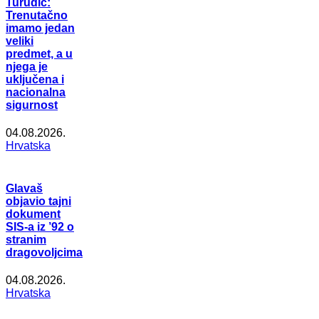
Turudić:
Trenutačno
imamo jedan
veliki
predmet, a u
njega je
uključena i
nacionalna
sigurnost
04.08.2026.
Hrvatska
Glavaš
objavio tajni
dokument
SIS-a iz ’92 o
stranim
dragovoljcima
04.08.2026.
Hrvatska