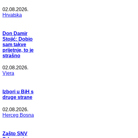
02.08.2026.
Hrvatska
Don Damir
Stojić: Dobio
sam takve
prijetnje, to je
strašno
02.08.2026.
Vjera
Izbori u BiH s
druge strane
02.08.2026.
Herceg Bosna
Zašto SNV