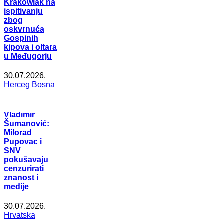
Krakowiak na
ispitivanju
zbog
oskvrnuća
Gospinih
kipova i oltara
u Međugorju
30.07.2026.
Herceg Bosna
Vladimir
Šumanović:
Milorad
Pupovac i
SNV
pokušavaju
cenzurirati
znanost i
medije
30.07.2026.
Hrvatska