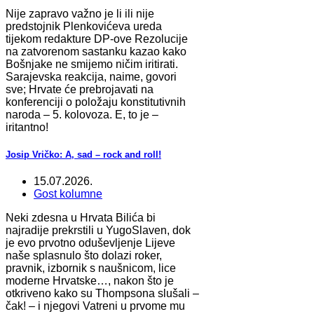
Nije zapravo važno je li ili nije
predstojnik Plenkovićeva ureda
tijekom redakture DP-ove Rezolucije
na zatvorenom sastanku kazao kako
Bošnjake ne smijemo ničim iritirati.
Sarajevska reakcija, naime, govori
sve; Hrvate će prebrojavati na
konferenciji o položaju konstitutivnih
naroda – 5. kolovoza. E, to je –
iritantno!
Josip Vričko: A, sad – rock and roll!
15.07.2026.
Gost kolumne
Neki zdesna u Hrvata Bilića bi
najradije prekrstili u YugoSlaven, dok
je evo prvotno oduševljenje Lijeve
naše splasnulo što dolazi roker,
pravnik, izbornik s naušnicom, lice
moderne Hrvatske…, nakon što je
otkriveno kako su Thompsona slušali –
čak! – i njegovi Vatreni u prvome mu