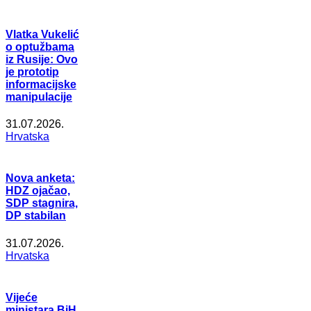
Vlatka Vukelić
o optužbama
iz Rusije: Ovo
je prototip
informacijske
manipulacije
31.07.2026.
Hrvatska
Nova anketa:
HDZ ojačao,
SDP stagnira,
DP stabilan
31.07.2026.
Hrvatska
Vijeće
ministara BiH