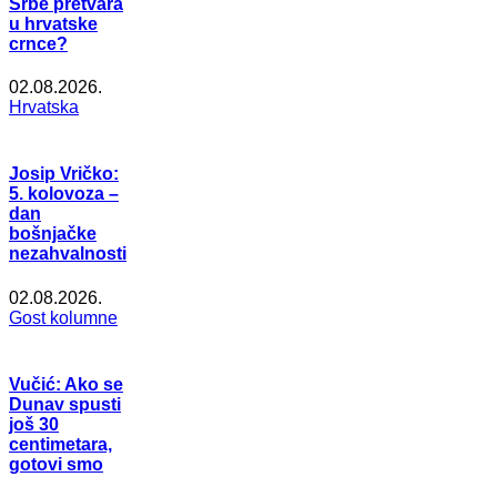
Srbe pretvara
u hrvatske
crnce?
02.08.2026.
Hrvatska
Josip Vričko:
5. kolovoza –
dan
bošnjačke
nezahvalnosti
02.08.2026.
Gost kolumne
Vučić: Ako se
Dunav spusti
još 30
centimetara,
gotovi smo