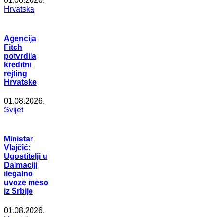
01.08.2026.
Hrvatska
Agencija
Fitch
potvrdila
kreditni
rejting
Hrvatske
01.08.2026.
Svijet
Ministar
Vlajčić:
Ugostitelji u
Dalmaciji
ilegalno
uvoze meso
iz Srbije
01.08.2026.