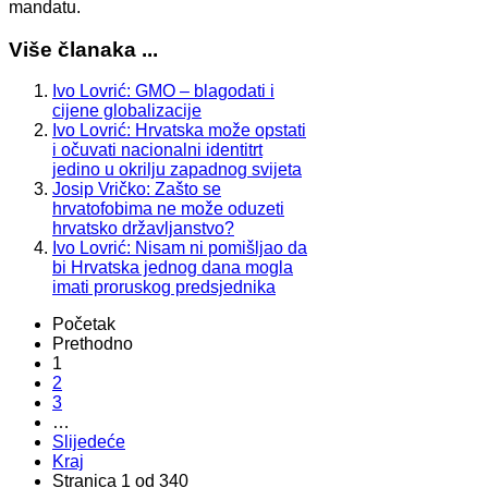
mandatu.
Više članaka ...
Ivo Lovrić: GMO – blagodati i
cijene globalizacije
Ivo Lovrić: Hrvatska može opstati
i očuvati nacionalni identitrt
jedino u okrilju zapadnog svijeta
Josip Vričko: Zašto se
hrvatofobima ne može oduzeti
hrvatsko državljanstvo?
Ivo Lovrić: Nisam ni pomišljao da
bi Hrvatska jednog dana mogla
imati proruskog predsjednika
Početak
Prethodno
1
2
3
…
Slijedeće
Kraj
Stranica 1 od 340