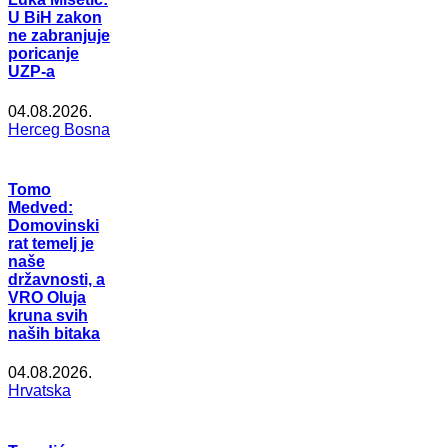
U BiH zakon
ne zabranjuje
poricanje
UZP-a
04.08.2026.
Herceg Bosna
Tomo
Medved:
Domovinski
rat temelj je
naše
državnosti, a
VRO Oluja
kruna svih
naših bitaka
04.08.2026.
Hrvatska