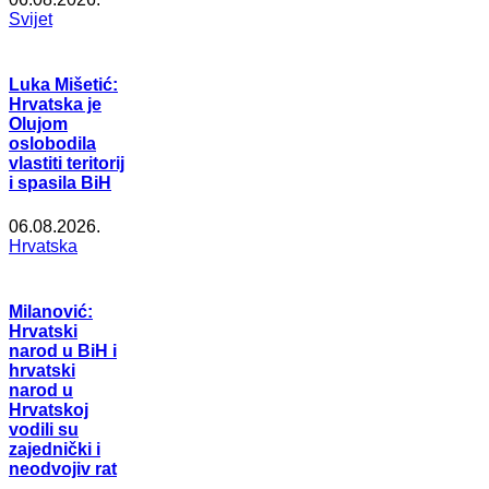
Svijet
Luka Mišetić:
Hrvatska je
Olujom
oslobodila
vlastiti teritorij
i spasila BiH
06.08.2026.
Hrvatska
Milanović:
Hrvatski
narod u BiH i
hrvatski
narod u
Hrvatskoj
vodili su
zajednički i
neodvojiv rat