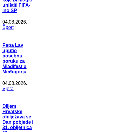
uništiti FIFA-
ino SP
04.08.2026.
Šport
Papa Lav
uputio
posebnu
poruku za
Mladifest u
Međugorju
04.08.2026.
Vjera
Diljem
Hrvatske
obilježava se
Dan pobjede i
31. obljetnica