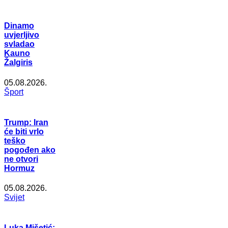
Dinamo
uvjerljivo
svladao
Kauno
Žalgiris
05.08.2026.
Šport
Trump: Iran
će biti vrlo
teško
pogođen ako
ne otvori
Hormuz
05.08.2026.
Svijet
Luka Mišetić: