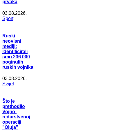
prvaka
03.08.2026.
Šport
Ruski
neovisni
mediji:
Identificirali
smo 236.000
poginulih
ruskih vojnika
03.08.2026.
Svijet
Što je
prethodilo
Vojno-
redarstvenoj
operaciji
"Oluja"