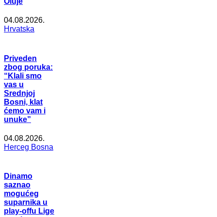
Oluje
04.08.2026.
Hrvatska
Priveden
zbog poruka:
“Klali smo
vas u
Srednjoj
Bosni, klat
ćemo vam i
unuke”
04.08.2026.
Herceg Bosna
Dinamo
saznao
mogućeg
suparnika u
play-offu Lige