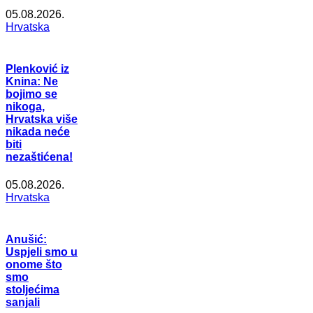
05.08.2026.
Hrvatska
Plenković iz
Knina: Ne
bojimo se
nikoga,
Hrvatska više
nikada neće
biti
nezaštićena!
05.08.2026.
Hrvatska
Anušić:
Uspjeli smo u
onome što
smo
stoljećima
sanjali