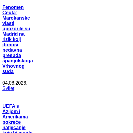
Fenomen
Ceuta:
Marokanske
vlasti
upozorile su
Madrid na
rizik koji
donosi
nedavna
presuda
španjolskoga
Vrhovnog
suda
04.08.2026.
Svijet
UEFA s
Azijom i
Amerikama
pokreće
natjecanje
koje bi moglo