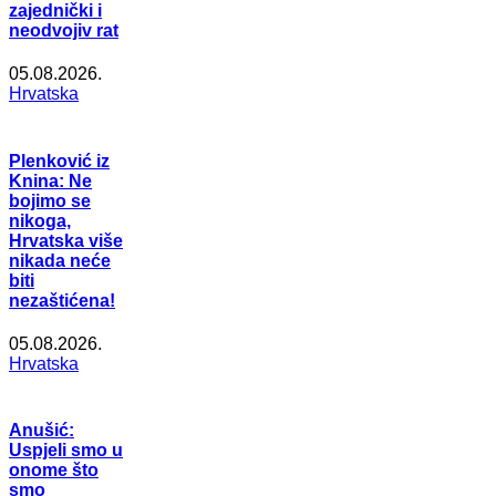
zajednički i
neodvojiv rat
05.08.2026.
Hrvatska
Plenković iz
Knina: Ne
bojimo se
nikoga,
Hrvatska više
nikada neće
biti
nezaštićena!
05.08.2026.
Hrvatska
Anušić:
Uspjeli smo u
onome što
smo