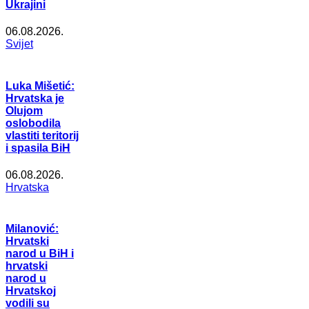
Ukrajini
06.08.2026.
Svijet
Luka Mišetić:
Hrvatska je
Olujom
oslobodila
vlastiti teritorij
i spasila BiH
06.08.2026.
Hrvatska
Milanović:
Hrvatski
narod u BiH i
hrvatski
narod u
Hrvatskoj
vodili su