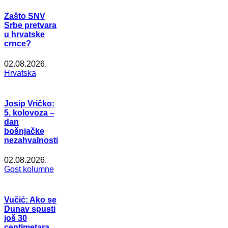
Zašto SNV
Srbe pretvara
u hrvatske
crnce?
02.08.2026.
Hrvatska
Josip Vričko:
5. kolovoza –
dan
bošnjačke
nezahvalnosti
02.08.2026.
Gost kolumne
Vučić: Ako se
Dunav spusti
još 30
centimetara,