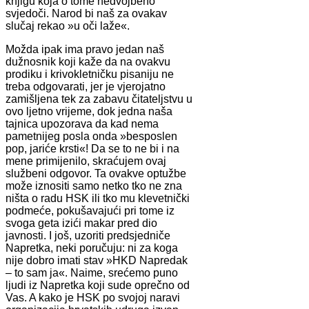
knjigu koja o tome nedvojbeno
svjedoči. Narod bi naš za ovakav
slučaj rekao »u oči laže«.
Možda ipak ima pravo jedan naš
dužnosnik koji kaže da na ovakvu
prodiku i krivokletničku pisaniju ne
treba odgovarati, jer je vjerojatno
zamišljena tek za zabavu čitateljstvu u
ovo ljetno vrijeme, dok jedna naša
tajnica upozorava da kad nema
pametnijeg posla onda »besposlen
pop, jariće krsti«! Da se to ne bi i na
mene primijenilo, skraćujem ovaj
službeni odgovor. Ta ovakve optužbe
može iznositi samo netko tko ne zna
ništa o radu HSK ili tko mu klevetnički
podmeće, pokušavajući pri tome iz
svoga geta izići makar pred dio
javnosti. I još, uzoriti predsjedniče
Napretka, neki poručuju: ni za koga
nije dobro imati stav »HKD Napredak
– to sam ja«. Naime, srećemo puno
ljudi iz Napretka koji sude oprečno od
Vas. A kako je HSK po svojoj naravi