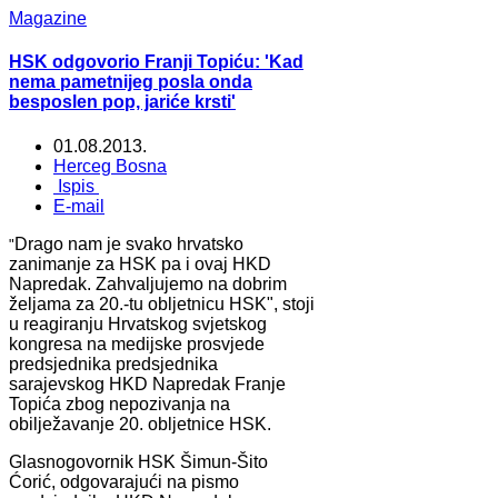
Magazine
HSK odgovorio Franji Topiću: 'Kad
nema pametnijeg posla onda
besposlen pop, jariće krsti'
01.08.2013.
Herceg Bosna
Ispis
E-mail
Drago nam je svako hrvatsko
"
zanimanje za HSK pa i ovaj HKD
Napredak. Zahvaljujemo na dobrim
željama za 20.-tu obljetnicu HSK", stoji
u reagiranju Hrvatskog svjetskog
kongresa na medijske prosvjede
predsjednika predsjednika
sarajevskog HKD Napredak Franje
Topića zbog nepozivanja na
obilježavanje 20. obljetnice HSK.
Glasnogovornik HSK Šimun-Šito
Ćorić, odgovarajući na pismo