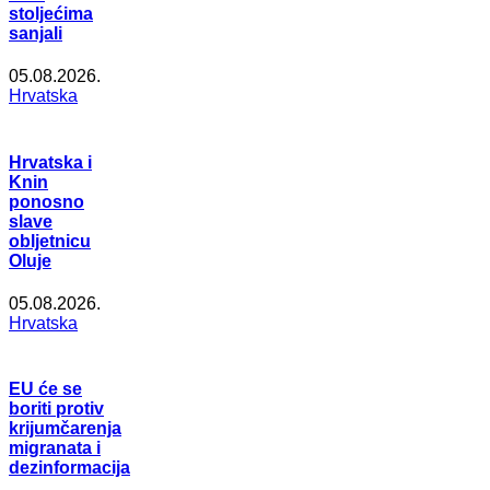
stoljećima
sanjali
05.08.2026.
Hrvatska
Hrvatska i
Knin
ponosno
slave
obljetnicu
Oluje
05.08.2026.
Hrvatska
EU će se
boriti protiv
krijumčarenja
migranata i
dezinformacija