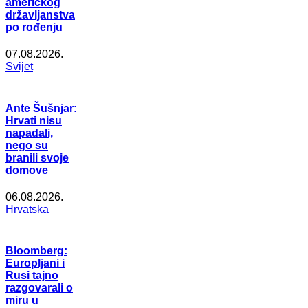
američkog
državljanstva
po rođenju
07.08.2026.
Svijet
Ante Šušnjar:
Hrvati nisu
napadali,
nego su
branili svoje
domove
06.08.2026.
Hrvatska
Bloomberg:
Europljani i
Rusi tajno
razgovarali o
miru u