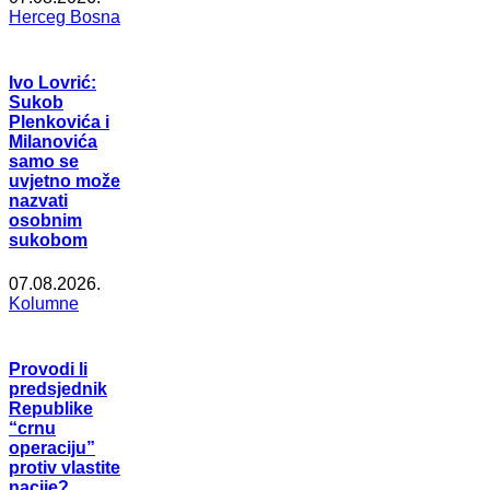
Herceg Bosna
Ivo Lovrić:
Sukob
Plenkovića i
Milanovića
samo se
uvjetno može
nazvati
osobnim
sukobom
07.08.2026.
Kolumne
Provodi li
predsjednik
Republike
“crnu
operaciju”
protiv vlastite
nacije?