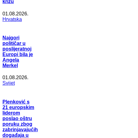
krizu
01.08.2026.
Hrvatska
Najgori
političar u
poslijeratnoj
Europi bila je
Angela
Merkel
01.08.2026.
Svijet
Plenković s
21 europskim
liderom
poslao oštru
poruku zbog
zabrinjavajućih
događaja u