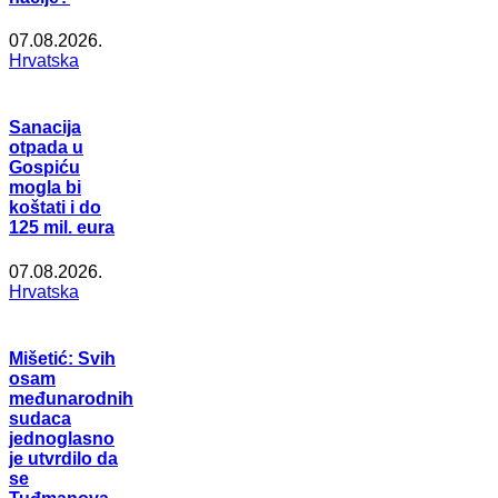
07.08.2026.
Hrvatska
Sanacija
otpada u
Gospiću
mogla bi
koštati i do
125 mil. eura
07.08.2026.
Hrvatska
Mišetić: Svih
osam
međunarodnih
sudaca
jednoglasno
je utvrdilo da
se