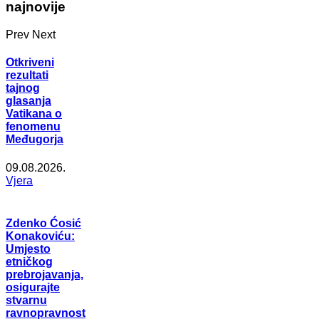
najnovije
Prev
Next
Otkriveni
rezultati
tajnog
glasanja
Vatikana o
fenomenu
Međugorja
09.08.2026.
Vjera
Zdenko Ćosić
Konakoviću:
Umjesto
etničkog
prebrojavanja,
osigurajte
stvarnu
ravnopravnost