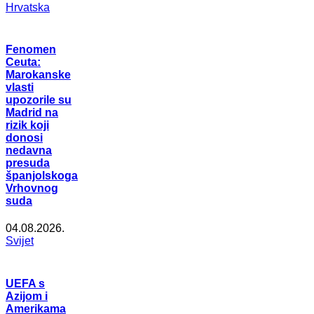
Hrvatska
Fenomen
Ceuta:
Marokanske
vlasti
upozorile su
Madrid na
rizik koji
donosi
nedavna
presuda
španjolskoga
Vrhovnog
suda
04.08.2026.
Svijet
UEFA s
Azijom i
Amerikama