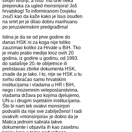
svojih tvrdnji, a nisu mu one neka
preporuka za ugled monsinjora! Još
hrvatskog! To informiranom čovjeku
zvuči kao da kaže kako je Isus osuđen
na smrt jer je dilao dobru marihuanu
po jeruzalemskim predgrađima!
Istina je da se od prve godine do
danas HSK ni za koga nije toliko
zauzimao koliko za Hrvate u BiH. Tko
je imalo pratio medije kroz ovih 20
godina, iz godine u godinu, od 1993.
do sadašnje 20.-te obljetnice ili
prelistavao zbirke dokumenta HSK,
znade da je tako. I to, nije se HSK u tu
svrhu obraćao samo hrvatskim
institucijama i vladama u HR i BiH,
nego i inozemnim veleposlanstvima,
vladama država po kojima djelujemo,
UN-u i drugim svjetskim institucijama.
Što bi nam tek ovakvi monsinjori
podvalili da nije sve zabilježeno! I radi
ovakvih »monsinjora« je dobro da je
Matica jednom sabrala takve
dokumente i objavila ih kao zasebnu