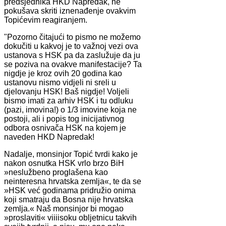
predsjednika HKD Napredak, ne
pokušava skriti iznenađenje ovakvim
Topićevim reagiranjem.
"Pozorno čitajući to pismo ne možemo
dokučiti u kakvoj je to važnoj vezi ova
ustanova s HSK pa da zaslužuje da ju
se poziva na ovakve manifestacije? Ta
nigdje je kroz ovih 20 godina kao
ustanovu nismo vidjeli ni sreli u
djelovanju HSK! Baš nigdje! Voljeli
bismo imati za arhiv HSK i tu odluku
(pazi, imovina!) o 1/3 imovine koja ne
postoji, ali i popis tog inicijativnog
odbora osnivača HSK na kojem je
naveden HKD Napredak!
Nadalje, monsinjor Topić tvrdi kako je
nakon osnutka HSK vrlo brzo BiH
»neslužbeno proglašena kao
neinteresna hrvatska zemlja«, te da se
»HSK već godinama pridružio onima
koji smatraju da Bosna nije hrvatska
zemlja.« Naš monsinjor bi mogao
»proslaviti« viiiisoku obljetnicu takvih