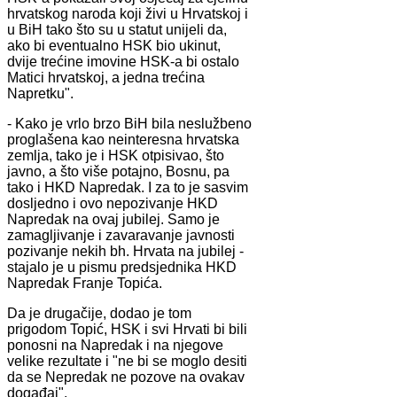
hrvatskog naroda koji živi u Hrvatskoj i
u BiH tako što su u statut unijeli da,
ako bi eventualno HSK bio ukinut,
dvije trećine imovine HSK-a bi ostalo
Matici hrvatskoj, a jedna trećina
Napretku".
- Kako je vrlo brzo BiH bila neslužbeno
proglašena kao neinteresna hrvatska
zemlja, tako je i HSK otpisivao, što
javno, a što više potajno, Bosnu, pa
tako i HKD Napredak. I za to je sasvim
dosljedno i ovo nepozivanje HKD
Napredak na ovaj jubilej. Samo je
zamagljivanje i zavaravanje javnosti
pozivanje nekih bh. Hrvata na jubilej -
stajalo je u pismu predsjednika HKD
Napredak Franje Topića.
Da je drugačije, dodao je tom
prigodom Topić, HSK i svi Hrvati bi bili
ponosni na Napredak i na njegove
velike rezultate i "ne bi se moglo desiti
da se Nepredak ne pozove na ovakav
događaj".