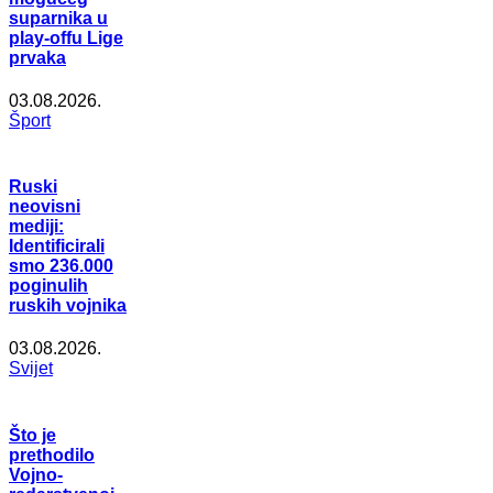
suparnika u
play-offu Lige
prvaka
03.08.2026.
Šport
Ruski
neovisni
mediji:
Identificirali
smo 236.000
poginulih
ruskih vojnika
03.08.2026.
Svijet
Što je
prethodilo
Vojno-