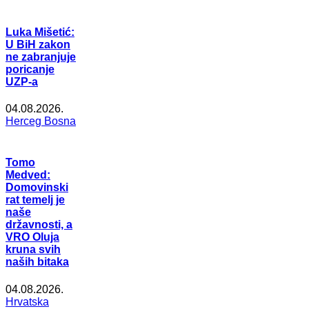
Luka Mišetić:
U BiH zakon
ne zabranjuje
poricanje
UZP-a
04.08.2026.
Herceg Bosna
Tomo
Medved:
Domovinski
rat temelj je
naše
državnosti, a
VRO Oluja
kruna svih
naših bitaka
04.08.2026.
Hrvatska