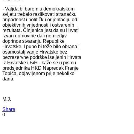
- Valjda bi barem u demokratskom
svijetu trebalo razlikovati stranačku
pripadnost i političku orijentaciju od
objektivnih vrijednosti i ostvarenih
rezultata. Činjenica jest da su Hrvati
izvan domovine dali nemjerljiv
doprinos stvaranju Republike
Hrvatske. I puno bi teže bilo obrana i
osamostaljivanje Hrvatske bez
bezrezervne podrške iseljenih Hrvata
iz Hrvatske i BiH - kaže se u pismu
predsjednika HKD Napredak Franje
Topića, objavljenom prije nekoliko
dana.
M.J.
Share
0