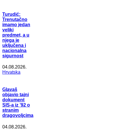
Turudić:
Trenutačno
imamo jedan
veliki
predmet, a u
njega je
uključena i
nacionalna
sigurnost
04.08.2026.
Hrvatska
Glavaš
objavio tajni
dokument
SIS-a iz ’92 o
stranim
dragovoljcima
04.08.2026.