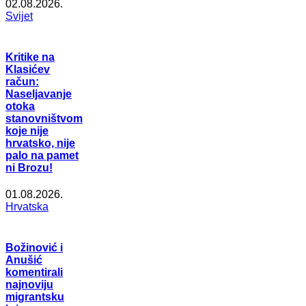
02.08.2026.
Svijet
Kritike na
Klasićev
račun:
Naseljavanje
otoka
stanovništvom
koje nije
hrvatsko, nije
palo na pamet
ni Brozu!
01.08.2026.
Hrvatska
Božinović i
Anušić
komentirali
najnoviju
migrantsku