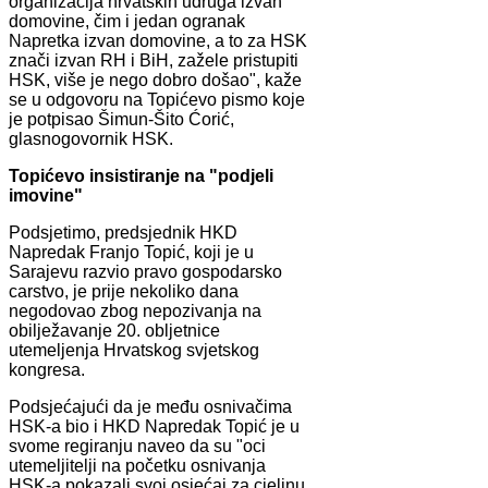
organizacija hrvatskih udruga izvan
domovine, čim i jedan ogranak
Napretka izvan domovine, a to za HSK
znači izvan RH i BiH, zažele pristupiti
HSK, više je nego dobro došao", kaže
se u odgovoru na Topićevo pismo koje
je potpisao Šimun-Šito Ćorić,
glasnogovornik HSK.
Topićevo insistiranje na "podjeli
imovine"
Podsjetimo, predsjednik HKD
Napredak Franjo Topić, koji je u
Sarajevu razvio pravo gospodarsko
carstvo, je prije nekoliko dana
negodovao zbog nepozivanja na
obilježavanje 20. obljetnice
utemeljenja Hrvatskog svjetskog
kongresa.
Podsjećajući da je među osnivačima
HSK-a bio i HKD Napredak Topić je u
svome regiranju naveo da su "oci
utemeljitelji na početku osnivanja
HSK-a pokazali svoj osjećaj za cjelinu