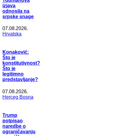
Tuđmanova
izjava
odnosila na
srpske snage
07.08.2026.
Hrvatska
Konaković:
Što je
konstitutivnost?
Što je
legitimno
predstavljanje?
07.08.2026.
Herceg Bosna
Trump
potpisao
naredbe o
ograničavanju