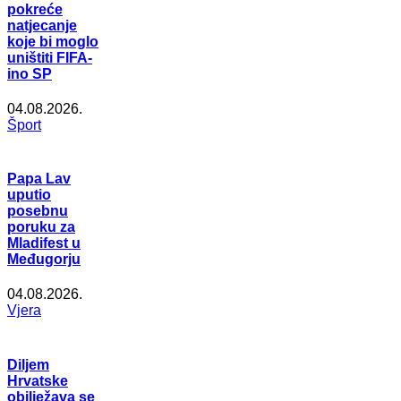
pokreće
natjecanje
koje bi moglo
uništiti FIFA-
ino SP
04.08.2026.
Šport
Papa Lav
uputio
posebnu
poruku za
Mladifest u
Međugorju
04.08.2026.
Vjera
Diljem
Hrvatske
obilježava se