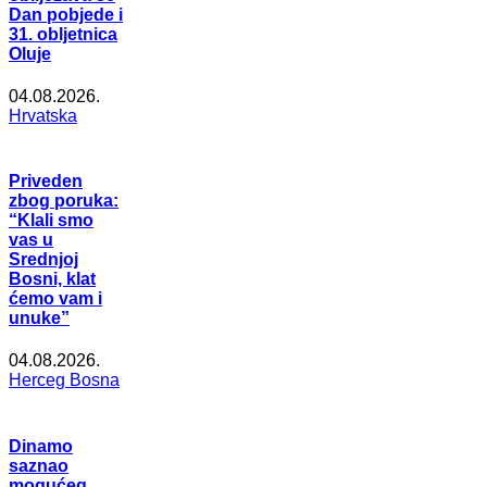
Dan pobjede i
31. obljetnica
Oluje
04.08.2026.
Hrvatska
Priveden
zbog poruka:
“Klali smo
vas u
Srednjoj
Bosni, klat
ćemo vam i
unuke”
04.08.2026.
Herceg Bosna
Dinamo
saznao
mogućeg