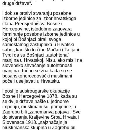
druge države“.
I dok se protivi stvaranju posebne
izborne jedinice za izbor hrvatskoga
člana Predsjedništva Bosne i
Hercegovine, istodobno zagovara
formiranje posebne izborne jedinice u
kojoj bi Bošnjaci birali svoga
samostalnog zastupnika u Hrvatski
sabor, kao što to čine Mađari i Talijani.
Tvrdi da su Bošnjaci „autohtona“
manjina u Hrvatskoj. Nisu, ako misli na
slovensko shvaćanje autohtonosti
manjina. Točno se zna kada su se
bosanskohercegovački muslimani
počeli useljavati u Hrvatsku.
I poslije austrougarske okupacije
Bosne i Hercegovine 1878., kada su
se dvije države našle u jednome
imperiju, muslimani su, primjerice, u
Zagrebu bili „zanemariva pojava“. Sve
do stvaranja Kraljevine Srba, Hrvata i
Slovenaca 1918. „najznačajnija
muslimanska skupina u Zagrebu bili