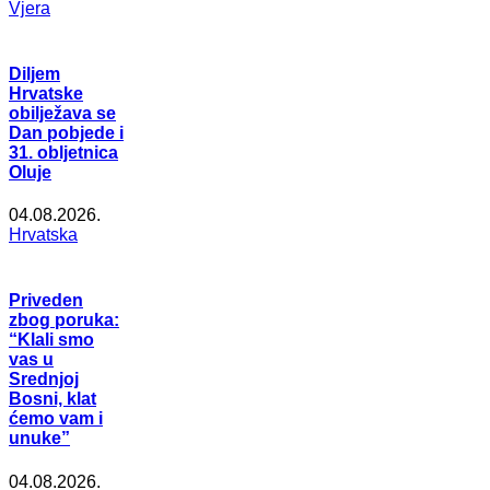
Vjera
Diljem
Hrvatske
obilježava se
Dan pobjede i
31. obljetnica
Oluje
04.08.2026.
Hrvatska
Priveden
zbog poruka:
“Klali smo
vas u
Srednjoj
Bosni, klat
ćemo vam i
unuke”
04.08.2026.