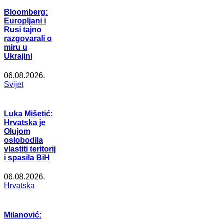
Bloomberg:
Europljani i
Rusi tajno
razgovarali o
miru u
Ukrajini
06.08.2026.
Svijet
Luka Mišetić:
Hrvatska je
Olujom
oslobodila
vlastiti teritorij
i spasila BiH
06.08.2026.
Hrvatska
Milanović: