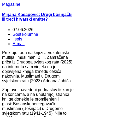
Magazine
Mirjana Kasapović: Drugi bošnjački
ili treći hrvatski entitet?
07.06.2026.
Gost kolumne
Ispis
E-mail
Pri kraju rada na knjizi Jeruzalemski
muftija i muslimani BiH. Zamračena
priča iz Drugoga svjetskog rata (2025)
na internetu sam vidjela da je
objavljena knjiga Između čekića i
nakovnja. Muslimani u Drugom
svjetskom ratu (2023) Adnana Jahića.
Zapravo, navedeni podnaslov tiskan je
na koricama, a na unutarnjoj stranici
knjige donekle je promijenjen i
glasi: Bosanskohercegovački
muslimani (Bošnjaci) u Drugome
svjetskom ratu (1941-1945). Nije to