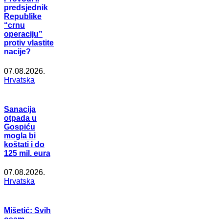
predsjednik
Republike
“crnu
operaciju”
protiv vlastite
nacije?
07.08.2026.
Hrvatska
Sanacija
otpada u
Gospiću
mogla bi
koštati i do
125 mil. eura
07.08.2026.
Hrvatska
Mišetić: Svih