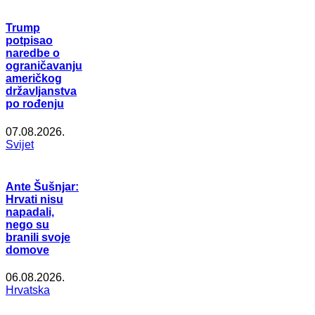
Trump
potpisao
naredbe o
ograničavanju
američkog
državljanstva
po rođenju
07.08.2026.
Svijet
Ante Šušnjar:
Hrvati nisu
napadali,
nego su
branili svoje
domove
06.08.2026.
Hrvatska