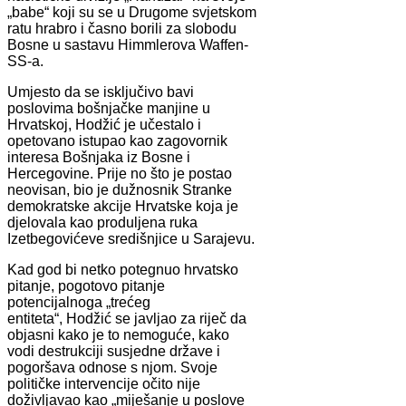
„babe“ koji su se u Drugome svjetskom
ratu hrabro i časno borili za slobodu
Bosne u sastavu Himmlerova Waffen-
SS-a.
Umjesto da se isključivo bavi
poslovima bošnjačke manjine u
Hrvatskoj, Hodžić je učestalo i
opetovano istupao kao zagovornik
interesa Bošnjaka iz Bosne i
Hercegovine. Prije no što je postao
neovisan, bio je dužnosnik Stranke
demokratske akcije Hrvatske koja je
djelovala kao produljena ruka
Izetbegovićeve središnjice u Sarajevu.
Kad god bi netko potegnuo hrvatsko
pitanje, pogotovo pitanje
potencijalnoga „trećeg
entiteta“, Hodžić se javljao za riječ da
objasni kako je to nemoguće, kako
vodi destrukciji susjedne države i
pogoršava odnose s njom. Svoje
političke intervencije očito nije
doživljavao kao „miješanje u poslove