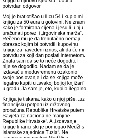
knjigu u njihovu sjedištu i dobila
potvrdan odgovor.
Moj je brat otišao u Ilicu 54 i kupio mi
knjigu za 50 eura u gotovini. Ne znam
kako je formirana cijena i jesu li u nju
uračunati porezi i „trgovinska marža“.
Rečeno mu je da trenutačno nemaju
obrazac kojim bi potvrdili kupovinu
knjige za navedeni iznos, ali da će mi
potvrdu za koji dan poslati internetom.
Znala sam da se to neće dogoditi. I
nije se dogodilo. Nadam se da je
izdavač u međuvremenu ozakonio
svoje poslovanje i da se knjiga može
legalno kupiti u „svakoj boljoj knjižari“
u gradu. Ja sam je, eto, kupila ilegalno.
Knjiga je tiskana, kako u njoj piše, „uz
financijsku potporu iz državnog
proračuna Republike Hrvatske putem
Savjeta za nacionalne manjine
Republike Hrvatske“. A „izdavanje
knjige financijski je pomogao Medžlis
Islamske zajednice Tuzla“. Ne
zanimaju me poslovi Medžlisa