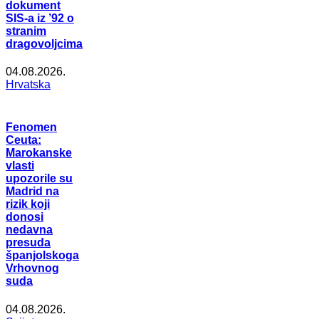
dokument
SIS-a iz ’92 o
stranim
dragovoljcima
04.08.2026.
Hrvatska
Fenomen
Ceuta:
Marokanske
vlasti
upozorile su
Madrid na
rizik koji
donosi
nedavna
presuda
španjolskoga
Vrhovnog
suda
04.08.2026.