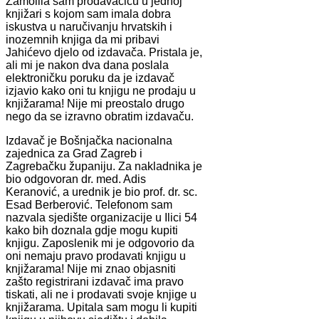
Zamolila sam prodavačicu u jednoj
knjižari s kojom sam imala dobra
iskustva u naručivanju hrvatskih i
inozemnih knjiga da mi pribavi
Jahićevo djelo od izdavača. Pristala je,
ali mi je nakon dva dana poslala
elektroničku poruku da je izdavač
izjavio kako oni tu knjigu ne prodaju u
knjižarama! Nije mi preostalo drugo
nego da se izravno obratim izdavaču.
Izdavač je Bošnjačka nacionalna
zajednica za Grad Zagreb i
Zagrebačku županiju. Za nakladnika je
bio odgovoran dr. med. Adis
Keranović, a urednik je bio prof. dr. sc.
Esad Berberović. Telefonom sam
nazvala sjedište organizacije u Ilici 54
kako bih doznala gdje mogu kupiti
knjigu. Zaposlenik mi je odgovorio da
oni nemaju pravo prodavati knjigu u
knjižarama! Nije mi znao objasniti
zašto registrirani izdavač ima pravo
tiskati, ali ne i prodavati svoje knjige u
knjižarama. Upitala sam mogu li kupiti