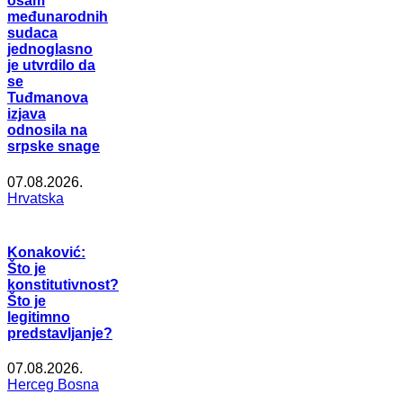
osam
međunarodnih
sudaca
jednoglasno
je utvrdilo da
se
Tuđmanova
izjava
odnosila na
srpske snage
07.08.2026.
Hrvatska
Konaković:
Što je
konstitutivnost?
Što je
legitimno
predstavljanje?
07.08.2026.
Herceg Bosna