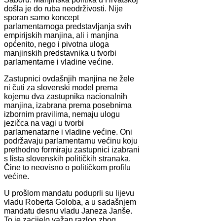
došla je do ruba neodrživosti. Nije
sporan samo koncept
parlamentarnoga predstavljanja svih
empirijskih manjina, ali i manjina
općenito, nego i pivotna uloga
manjinskih predstavnika u tvorbi
parlamentarne i vladine većine.
Zastupnici ovdašnjih manjina ne žele
ni čuti za slovenski model prema
kojemu dva zastupnika nacionalnih
manjina, izabrana prema posebnima
izbornim pravilima, nemaju ulogu
jezičca na vagi u tvorbi
parlamenatarne i vladine većine. Oni
podržavaju parlamentarnu većinu koju
prethodno formiraju zastupnici izabrani
s lista slovenskih političkih stranaka.
Čine to neovisno o političkom profilu
većine.
U prošlom mandatu poduprli su lijevu
vladu Roberta Goloba, a u sadašnjem
mandatu desnu vladu Janeza Janše.
To je zacijelo važan razlog zbog