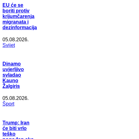
EU će se
boriti protiv
krijumčarenja
migranata i
dezinformacija
05.08.2026.
Svijet
Dinamo
uvjerljivo
svladao
Kauno
Žalgiris
05.08.2026.
Šport
Trump: Iran
će biti vrlo
teško