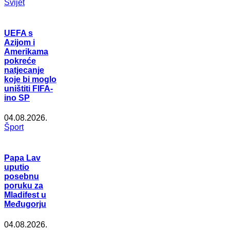
Svijet
UEFA s
Azijom i
Amerikama
pokreće
natjecanje
koje bi moglo
uništiti FIFA-
ino SP
04.08.2026.
Šport
Papa Lav
uputio
posebnu
poruku za
Mladifest u
Međugorju
04.08.2026.