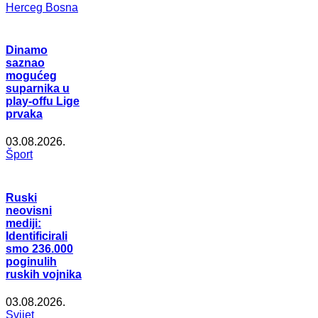
Herceg Bosna
Dinamo
saznao
mogućeg
suparnika u
play-offu Lige
prvaka
03.08.2026.
Šport
Ruski
neovisni
mediji:
Identificirali
smo 236.000
poginulih
ruskih vojnika
03.08.2026.
Svijet