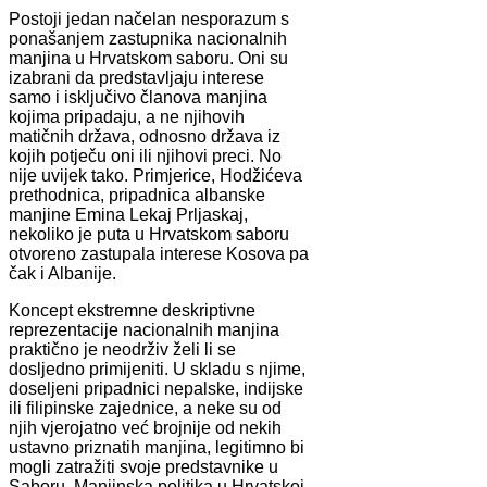
Postoji jedan načelan nesporazum s
ponašanjem zastupnika nacionalnih
manjina u Hrvatskom saboru. Oni su
izabrani da predstavljaju interese
samo i isključivo članova manjina
kojima pripadaju, a ne njihovih
matičnih država, odnosno država iz
kojih potječu oni ili njihovi preci. No
nije uvijek tako. Primjerice, Hodžićeva
prethodnica, pripadnica albanske
manjine Emina Lekaj Prljaskaj,
nekoliko je puta u Hrvatskom saboru
otvoreno zastupala interese Kosova pa
čak i Albanije.
Koncept ekstremne deskriptivne
reprezentacije nacionalnih manjina
praktično je neodrživ želi li se
dosljedno primijeniti. U skladu s njime,
doseljeni pripadnici nepalske, indijske
ili filipinske zajednice, a neke su od
njih vjerojatno već brojnije od nekih
ustavno priznatih manjina, legitimno bi
mogli zatražiti svoje predstavnike u
Saboru. Manjinska politika u Hrvatskoj