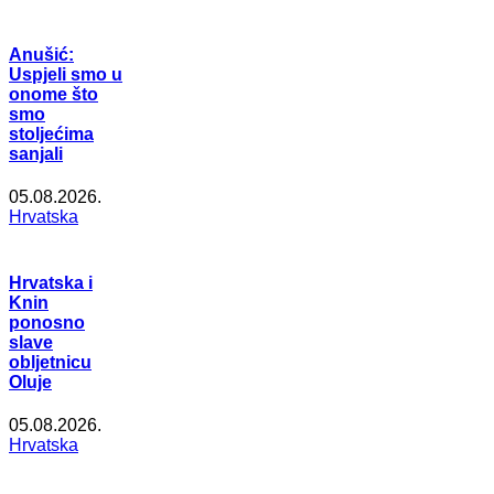
Anušić:
Uspjeli smo u
onome što
smo
stoljećima
sanjali
05.08.2026.
Hrvatska
Hrvatska i
Knin
ponosno
slave
obljetnicu
Oluje
05.08.2026.
Hrvatska