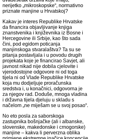
nerijetko „mikroskopske“, normativno
priznate manjine u Hrvatskoj?
Kakav je interes Republike Hrvatske
da financira objavljivanje knjiga
znanstvenika i književnika iz Bosne i
Hercegovine ili Srbije, kao što sada
čini, pod egidom poticanja
manjinskoga stvaralaštva? Ta su se
pitanja postavljala i u povodu drugih
projekata koje je financirao Savjet, ali
javnost nikad nije dobila cjelovite i
vjerodostojne odgovore ni od toga
tijela ni od Vlade Republike Hrvatske
koja mu dodjeljuje proračunska
sredstva i, u konačnici, odgovorna je
za njegov rad. Doduše, mnoga vladina
i državna tijela djeluju u skladu s
načelom „ne miješam se u svoj posao“.
No eto posla za saborskoga
zastupnika bošnjačke (ali i albanske,
slovenske, makedonske i crnogorske)
manjine – kakva li perverzna oblika
primjene ekstremne inačice koncepcije