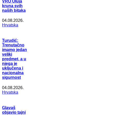
VRO Oluja
kruna svih
naših bitaka
04.08.2026.
Hrvatska
Turudić:
Trenutačno
imamo jedan
veliki
predmet, a u
njega je
uključena i
nacionalna
sigurnost
04.08.2026.
Hrvatska
Glavaš
objavio tajni