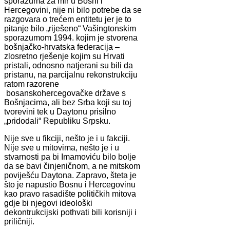
sporazuma za mir u Bosni i
Hercegovini, nije ni bilo potrebe da se
razgovara o trećem entitetu jer je to
pitanje bilo „riješeno“ Vašingtonskim
sporazumom 1994. kojim je stvorena
bošnjačko-hrvatska federacija –
zlosretno rješenje kojim su Hrvati
pristali, odnosno natjerani su bili da
pristanu, na parcijalnu rekonstrukciju
ratom razorene
bosanskohercegovačke države s
Bošnjacima, ali bez Srba koji su toj
tvorevini tek u Daytonu prisilno
„pridodali“ Republiku Srpsku.
Nije sve u fikciji, nešto je i u fakciji.
Nije sve u mitovima, nešto je i u
stvarnosti pa bi Imamoviću bilo bolje
da se bavi činjeničnom, a ne mitskom
poviješću Daytona. Zapravo, šteta je
što je napustio Bosnu i Hercegovinu
kao pravo rasadište političkih mitova
gdje bi njegovi ideološki
dekontrukcijski pothvati bili korisniji i
priličniji.