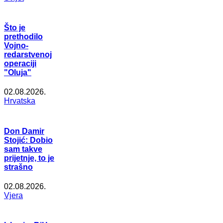
Što je
prethodilo
Vojno-
redarstvenoj
operaciji
"Oluja"
02.08.2026.
Hrvatska
Don Damir
Stojić: Dobio
sam takve
prijetnje, to je
strašno
02.08.2026.
Vjera