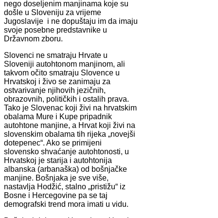
nego doseljenim manjinama koje su
došle u Sloveniju za vrijeme
Jugoslavije i ne dopuštaju im da imaju
svoje posebne predstavnike u
Državnom zboru.
Slovenci ne smatraju Hrvate u
Sloveniji autohtonom manjinom, ali
takvom očito smatraju Slovence u
Hrvatskoj i živo se zanimaju za
ostvarivanje njihovih jezičnih,
obrazovnih, političkih i ostalih prava.
Tako je Slovenac koji živi na hrvatskim
obalama Mure i Kupe pripadnik
autohtone manjine, a Hrvat koji živi na
slovenskim obalama tih rijeka „novejši
dotepenec“. Ako se primijeni
slovensko shvaćanje autohtonosti, u
Hrvatskoj je starija i autohtonija
albanska (arbanaška) od bošnjačke
manjine. Bošnjaka je sve više,
nastavlja Hodžić, stalno „pristižu“ iz
Bosne i Hercegovine pa se taj
demografski trend mora imati u vidu.