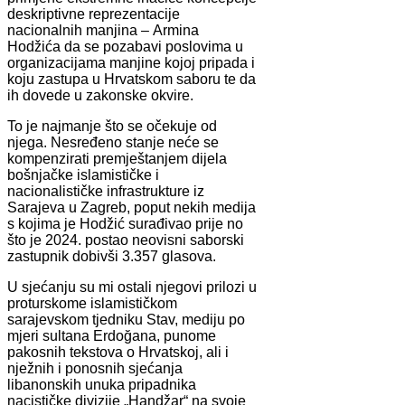
deskriptivne reprezentacije
nacionalnih manjina – Armina
Hodžića da se pozabavi poslovima u
organizacijama manjine kojoj pripada i
koju zastupa u Hrvatskom saboru te da
ih dovede u zakonske okvire.
To je najmanje što se očekuje od
njega. Nesređeno stanje neće se
kompenzirati premještanjem dijela
bošnjačke islamističke i
nacionalističke infrastrukture iz
Sarajeva u Zagreb, poput nekih medija
s kojima je Hodžić surađivao prije no
što je 2024. postao neovisni saborski
zastupnik dobivši 3.357 glasova.
U sjećanju su mi ostali njegovi prilozi u
proturskome islamističkom
sarajevskom tjedniku Stav, mediju po
mjeri sultana Erdoğana, punome
pakosnih tekstova o Hrvatskoj, ali i
nježnih i ponosnih sjećanja
libanonskih unuka pripadnika
nacističke divizije „Handžar“ na svoje