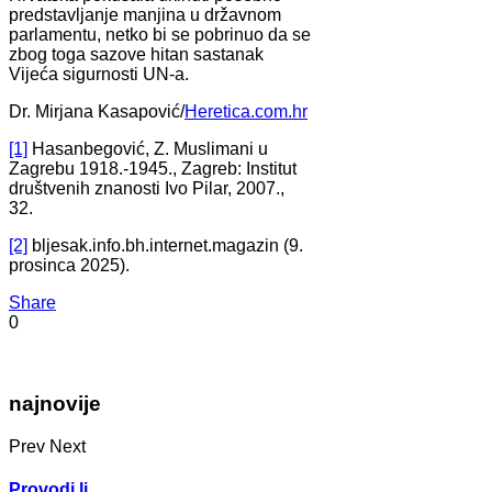
predstavljanje manjina u državnom
parlamentu, netko bi se pobrinuo da se
zbog toga sazove hitan sastanak
Vijeća sigurnosti UN-a.
Dr. Mirjana Kasapović/
Heretica.com.hr
[1]
Hasanbegović, Z. Muslimani u
Zagrebu 1918.-1945., Zagreb: Institut
društvenih znanosti Ivo Pilar, 2007.,
32.
[2]
bljesak.info.bh.internet.magazin (9.
prosinca 2025).
Share
0
najnovije
Prev
Next
Provodi li