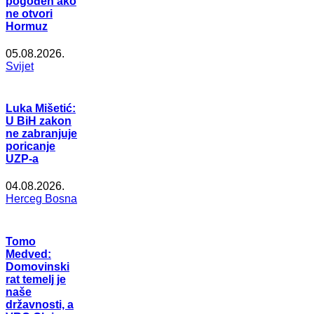
pogođen ako
ne otvori
Hormuz
05.08.2026.
Svijet
Luka Mišetić:
U BiH zakon
ne zabranjuje
poricanje
UZP-a
04.08.2026.
Herceg Bosna
Tomo
Medved:
Domovinski
rat temelj je
naše
državnosti, a