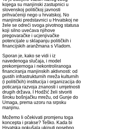
kojega su manjinski zastupnici u
slovenskoj političkoj javnosti
prihvaćeniji nego u hrvatskoj. No
manjinski predstavnici u Hrvatskoj ne
žele se odreći svoga pivotnog statusa
koji silno uvećava njihove
pregovaračke i ucjenjivačke
potencijale u sklapanju političkih i
financijskih aranžmana s Vladom.
Sporan je, kako se vidi i iz
navedenoga slučaja, i model
prekomjernoga i nekontroliranoga
financiranja manjinskih aktivnosti: od
gustih infrastrukturnih mreža kulturnih
(i političkih) institucija i organizacija do
poticanja razvoja znanosti i umjetnosti
drugih država. I Hodžić želi stvoriti
široku bošnjačku mrežu, od Gunje do
Umaga, prema uzoru na srpsku
manjinu.
Možemo li očekivati promjenu toga
koncepta i prakse? Teško. Kada bi
Hrvatska pokušala ukinuti posebno