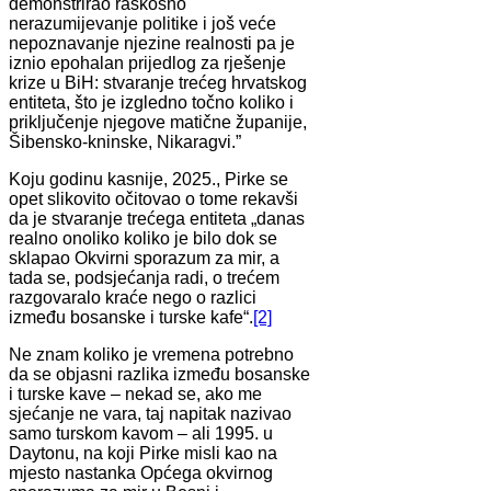
demonstrirao raskošno
nerazumijevanje politike i još veće
nepoznavanje njezine realnosti pa je
iznio epohalan prijedlog za rješenje
krize u BiH: stvaranje trećeg hrvatskog
entiteta, što je izgledno točno koliko i
priključenje njegove matične županije,
Šibensko-kninske, Nikaragvi.”
Koju godinu kasnije, 2025., Pirke se
opet slikovito očitovao o tome rekavši
da je stvaranje trećega entiteta „danas
realno onoliko koliko je bilo dok se
sklapao Okvirni sporazum za mir, a
tada se, podsjećanja radi, o trećem
razgovaralo kraće nego o razlici
između bosanske i turske kafe“.
[2]
Ne znam koliko je vremena potrebno
da se objasni razlika između bosanske
i turske kave – nekad se, ako me
sjećanje ne vara, taj napitak nazivao
samo turskom kavom – ali 1995. u
Daytonu, na koji Pirke misli kao na
mjesto nastanka Općega okvirnog