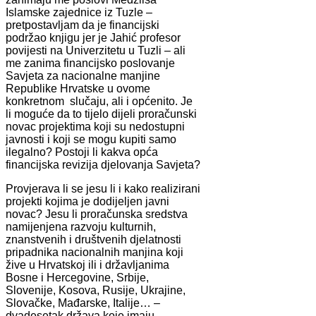
Islamske zajednice iz Tuzle –
pretpostavljam da je financijski
podržao knjigu jer je Jahić profesor
povijesti na Univerzitetu u Tuzli – ali
me zanima financijsko poslovanje
Savjeta za nacionalne manjine
Republike Hrvatske u ovome
konkretnom slučaju, ali i općenito. Je
li moguće da to tijelo dijeli proračunski
novac projektima koji su nedostupni
javnosti i koji se mogu kupiti samo
ilegalno? Postoji li kakva opća
financijska revizija djelovanja Savjeta?
Provjerava li se jesu li i kako realizirani
projekti kojima je dodijeljen javni
novac? Jesu li proračunska sredstva
namijenjena razvoju kulturnih,
znanstvenih i društvenih djelatnosti
pripadnika nacionalnih manjina koji
žive u Hrvatskoj ili i državljanima
Bosne i Hercegovine, Srbije,
Slovenije, Kosova, Rusije, Ukrajine,
Slovačke, Mađarske, Italije… –
dvadesetak država koje imaju,