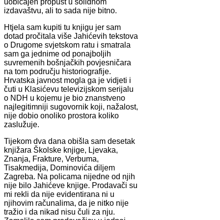
uobičajen propust u solidnom
izdavaštvu, ali to sada nije bitno.
Htjela sam kupiti tu knjigu jer sam
dotad pročitala više Jahićevih tekstova
o Drugome svjetskom ratu i smatrala
sam ga jednime od ponajboljih
suvremenih bošnjačkih povjesničara
na tom području historiografije.
Hrvatska javnost mogla ga je vidjeti i
čuti u Klasićevu televizijskom serijalu
o NDH u kojemu je bio znanstveno
najlegitimniji sugovornik koji, nažalost,
nije dobio onoliko prostora koliko
zaslužuje.
Tijekom dva dana obišla sam desetak
knjižara Školske knjige, Ljevaka,
Znanja, Frakture, Verbuma,
Tisakmedija, Dominovića diljem
Zagreba. Na policama nijedne od njih
nije bilo Jahićeve knjige. Prodavači su
mi rekli da nije evidentirana ni u
njihovim računalima, da je nitko nije
tražio i da nikad nisu čuli za nju.