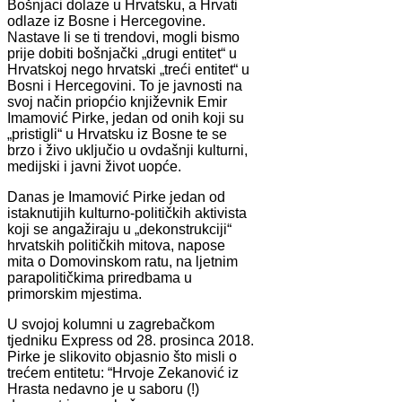
Bošnjaci dolaze u Hrvatsku, a Hrvati
odlaze iz Bosne i Hercegovine.
Nastave li se ti trendovi, mogli bismo
prije dobiti bošnjački „drugi entitet“ u
Hrvatskoj nego hrvatski „treći entitet“ u
Bosni i Hercegovini. To je javnosti na
svoj način priopćio književnik Emir
Imamović Pirke, jedan od onih koji su
„pristigli“ u Hrvatsku iz Bosne te se
brzo i živo uključio u ovdašnji kulturni,
medijski i javni život uopće.
Danas je Imamović Pirke jedan od
istaknutijih kulturno-političkih aktivista
koji se angažiraju u „dekonstrukciji“
hrvatskih političkih mitova, napose
mita o Domovinskom ratu, na ljetnim
parapolitičkima priredbama u
primorskim mjestima.
U svojoj kolumni u zagrebačkom
tjedniku Express od 28. prosinca 2018.
Pirke je slikovito objasnio što misli o
trećem entitetu: “Hrvoje Zekanović iz
Hrasta nedavno je u saboru (!)