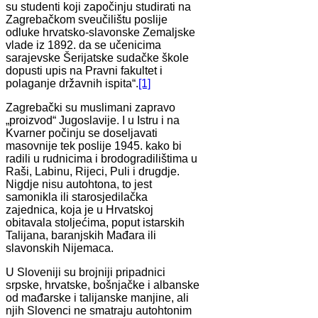
su studenti koji započinju studirati na
Zagrebačkom sveučilištu poslije
odluke hrvatsko-slavonske Zemaljske
vlade iz 1892. da se učenicima
sarajevske Šerijatske sudačke škole
dopusti upis na Pravni fakultet i
polaganje državnih ispita“.
[1]
Zagrebački su muslimani zapravo
„proizvod“ Jugoslavije. I u Istru i na
Kvarner počinju se doseljavati
masovnije tek poslije 1945. kako bi
radili u rudnicima i brodogradilištima u
Raši, Labinu, Rijeci, Puli i drugdje.
Nigdje nisu autohtona, to jest
samonikla ili starosjedilačka
zajednica, koja je u Hrvatskoj
obitavala stoljećima, poput istarskih
Talijana, baranjskih Mađara ili
slavonskih Nijemaca.
U Sloveniji su brojniji pripadnici
srpske, hrvatske, bošnjačke i albanske
od mađarske i talijanske manjine, ali
njih Slovenci ne smatraju autohtonim