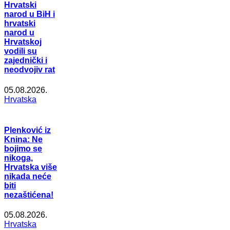
Hrvatski
narod u BiH i
hrvatski
narod u
Hrvatskoj
vodili su
zajednički i
neodvojiv rat
05.08.2026.
Hrvatska
Plenković iz
Knina: Ne
bojimo se
nikoga,
Hrvatska više
nikada neće
biti
nezaštićena!
05.08.2026.
Hrvatska