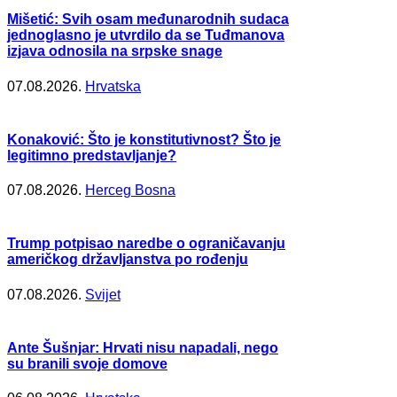
Mišetić: Svih osam međunarodnih sudaca
jednoglasno je utvrdilo da se Tuđmanova
izjava odnosila na srpske snage
07.08.2026.
Hrvatska
Konaković: Što je konstitutivnost? Što je
legitimno predstavljanje?
07.08.2026.
Herceg Bosna
Trump potpisao naredbe o ograničavanju
američkog državljanstva po rođenju
07.08.2026.
Svijet
Ante Šušnjar: Hrvati nisu napadali, nego
su branili svoje domove