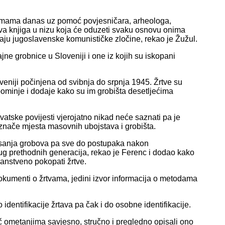
šumama danas uz pomoć povjesničara, arheologa,
rva knjiga u nizu koja će oduzeti svaku osnovu onima
ziraju jugoslavenske komunističke zločine, rekao je Žužul.
jne grobnice u Sloveniji i one iz kojih su iskopani
veniji počinjena od svibnja do srpnja 1945. Žrtve su
pominje i dodaje kako su im grobišta desetljećima
vatske povijesti vjerojatno nikad neće saznati pa je
označe mjesta masovnih ubojstava i grobišta.
risanja grobova pa sve do postupaka nakon
ug prethodnih generacija, rekao je Ferenc i dodao kako
anstveno pokopati žrtve.
dokumenti o žrtvama, jedini izvor informacija o metodama
identifikacije žrtava pa čak i do osobne identifikacije.
oč ometanjima savjesno, stručno i pregledno opisali ono