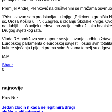
Premijer Andrej Plenković na društvenim se mrežama osvrnuo 
“Prisustvovao sam predstavljanju knjige „Prikrivena grobišta Hrva
sc. Uroša Košira u HNK Zagreb, u izdanju Školske knjige. Ovo
najdubljih i još uvijek nedovoljno zacijeljenih ožiljaka hrvatsk
Drugog svjetskog rata.
Vlada RH podržava sve napore rasvjetljavanja sudbina žrtava i
Europskog parlamenta o europskoj savjesti i osudi svih total
kulture sjećanja i pijetet prema svim žrtvama temelj su odgo
M.M.
Share
0
najnovije
Prev
Next
Jedan zločin nikada ne legitimira drugi
zločin, a niti odmazdu