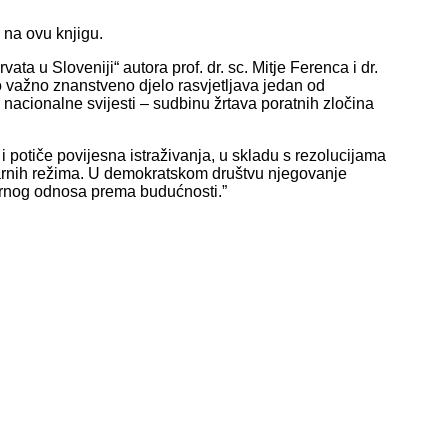
na ovu knjigu.
ta u Sloveniji“ autora prof. dr. sc. Mitje Ferenca i dr.
 važno znanstveno djelo rasvjetljava jedan od
e nacionalne svijesti – sudbinu žrtava poratnih zločina
 potiče povijesna istraživanja, u skladu s rezolucijama
itarnih režima. U demokratskom društvu njegovanje
vornog odnosa prema budućnosti.”