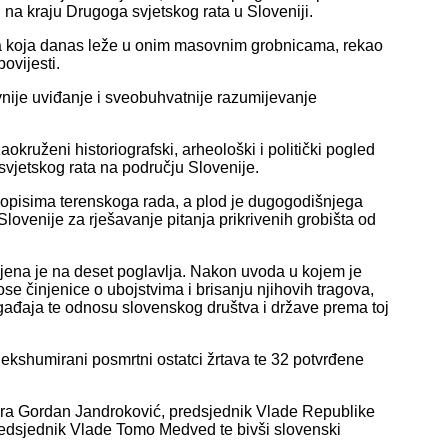
na kraju Drugoga svjetskog rata u Sloveniji.
nika koja danas leže u onim masovnim grobnicama, rekao
ovijesti.
vnije uviđanje i sveobuhvatnije razumijevanje
okruženi historiografski, arheološki i politički pogled
jetskog rata na području Slovenije.
i opisima terenskoga rada, a plod je dugogodišnjega
lovenije za rješavanje pitanja prikrivenih grobišta od
jeljena je na deset poglavlja. Nakon uvoda u kojem je
e činjenice o ubojstvima i brisanju njihovih tragova,
ogađaja te odnosu slovenskog društva i države prema toj
u ekshumirani posmrtni ostatci žrtava te 32 potvrđene
bora Gordan Jandroković, predsjednik Vlade Republike
tpredsjednik Vlade Tomo Medved te bivši slovenski