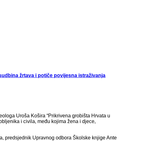
udbina žrtava i potiče povijesna istraživanja
heologa Uroša Košira “Prikrivena grobišta Hrvata u
bljenika i civila, među kojima žena i djece,
nja, predsjednik Upravnog odbora Školske knjige Ante