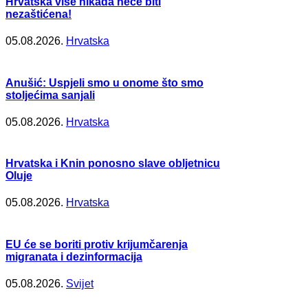
Hrvatska više nikada neće biti
nezaštićena!
05.08.2026.
Hrvatska
Anušić: Uspjeli smo u onome što smo
stoljećima sanjali
05.08.2026.
Hrvatska
Hrvatska i Knin ponosno slave obljetnicu
Oluje
05.08.2026.
Hrvatska
EU će se boriti protiv krijumčarenja
migranata i dezinformacija
05.08.2026.
Svijet