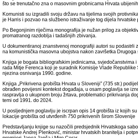
što se trenutačno zna o masovnim grobnicama Hrvata ubijenih 
Komunisti su izgradili svoju državu na tijelima svojih protiv
je Harris i pozvao na službeno istraživanje tog dijela hrvatske p
Po Begonjinim riječima monografija je nužan prilog za objekti
promatranog razdoblja i tadašnjih zbivanja.
U dokumentiranoj znanstvenoj monografiji autori su podastrli za
na komunistička masovna ubojstva nakon završetka Drugoga sv
Knjiga je bogata bibliografskim jedinicama, svjedočanstvima 
rada Mitje Ferenca koji je suradnik Komisije Vlade Republike S
njezina osnivanja 1990. godine.
Knjiga „Prikrivena grobišta Hrvata u Sloveniji” (735 str.) podi
obrađen povijesni kontekst događaja, u osam poglavlja se iznos
raspravlja o ukupnom broju žrtava, problematici prikrivanja d
temi od 1991. do 2024.
U posljednjem poglavlju je iscrpan opis 14 grobišta iz kojih s
lokacije grobišta od utvrđenih 750 prikrivenih širom Slovenije
Predstavljanju knjige su nazočili predsjednik Hrvatskoga sa
Hrvatske Andrej Plenković, ministar hrvatskih branitelja i po
premijeri Janez Janša i Miro Cerar.