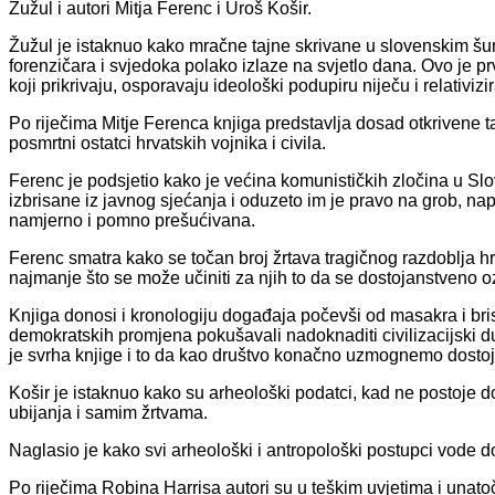
Žužul i autori Mitja Ferenc i Uroš Košir.
Žužul je istaknuo kako mračne tajne skrivane u slovenskim 
forenzičara i svjedoka polako izlaze na svjetlo dana. Ovo je p
koji prikrivaju, osporavaju ideološki podupiru niječu i relativi
Po riječima Mitje Ferenca knjiga predstavlja dosad otkrivene ta
posmrtni ostatci hrvatskih vojnika i civila.
Ferenc je podsjetio kako je većina komunističkih zločina u Slo
izbrisane iz javnog sjećanja i oduzeto im je pravo na grob, na
namjerno i pomno prešućivana.
Ferenc smatra kako se točan broj žrtava tragičnog razdoblja hr
najmanje što se može učiniti za njih to da se dostojanstveno 
Knjiga donosi i kronologiju događaja počevši od masakra i b
demokratskih promjena pokušavali nadoknaditi civilizacijski d
je svrha knjige i to da kao društvo konačno uzmognemo dostoj
Košir je istaknuo kako su arheološki podatci, kad ne postoje 
ubijanja i samim žrtvama.
Naglasio je kako svi arheološki i antropološki postupci vode do 
Po riječima Robina Harrisa autori su u teškim uvjetima i unat