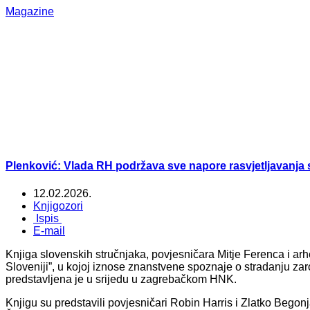
Magazine
Plenković: Vlada RH podržava sve napore rasvjetljavanja s
12.02.2026.
Knjigozori
Ispis
E-mail
Knjiga slovenskih stručnjaka, povjesničara Mitje Ferenca i ar
Sloveniji”, u kojoj iznose znanstvene spoznaje o stradanju zaro
predstavljena je u srijedu u zagrebačkom HNK.
Knjigu su predstavili povjesničari Robin Harris i Zlatko Bego