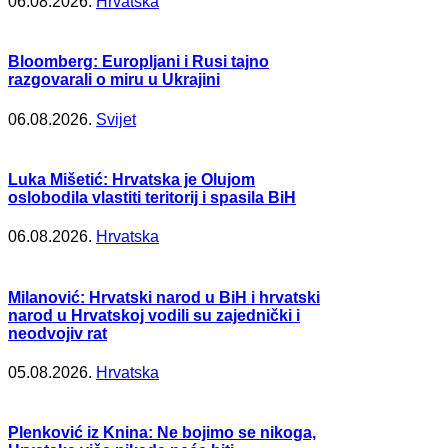
06.08.2026.
Hrvatska
Bloomberg: Europljani i Rusi tajno
razgovarali o miru u Ukrajini
06.08.2026.
Svijet
Luka Mišetić: Hrvatska je Olujom
oslobodila vlastiti teritorij i spasila BiH
06.08.2026.
Hrvatska
Milanović: Hrvatski narod u BiH i hrvatski
narod u Hrvatskoj vodili su zajednički i
neodvojiv rat
05.08.2026.
Hrvatska
Plenković iz Knina: Ne bojimo se nikoga,