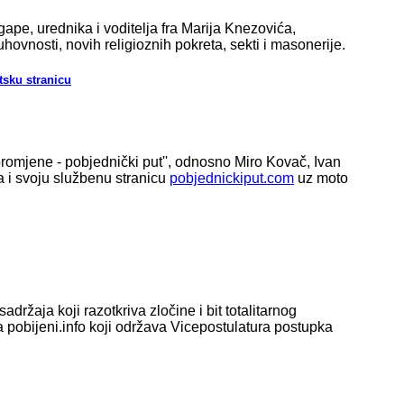
ape, urednika i voditelja fra Marija Knezovića,
hovnosti, novih religioznih pokreta, sekti i masonerije.
tsku stranicu
 promjene - pobjednički put'', odnosno Miro Kovač, Ivan
la i svoju službenu stranicu
pobjednickiput.com
uz moto
ržaja koji razotkriva zločine i bit totalitarnog
a pobijeni.info koji održava Vicepostulatura postupka