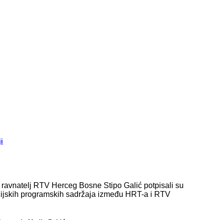
i
i ravnatelj RTV Herceg Bosne Stipo Galić potpisali su
vizijskih programskih sadržaja između HRT-a i RTV