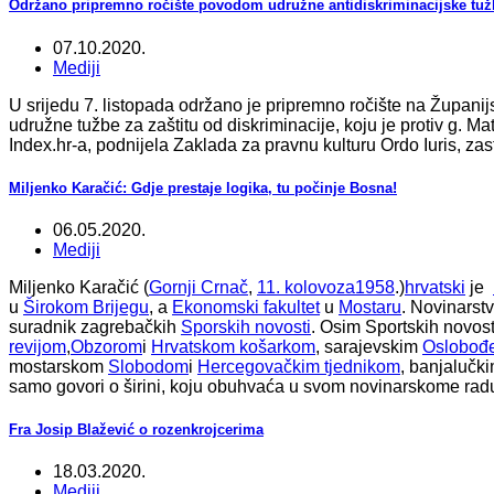
Održano pripremno ročište povodom udružne antidiskriminacijske tužb
07.10.2020.
Mediji
U srijedu 7. listopada održano je pripremno ročište na Župan
udružne tužbe za zaštitu od diskriminacije, koju je protiv g. M
Index.hr-a, podnijela Zaklada za pravnu kulturu Ordo Iuris, z
Miljenko Karačić: Gdje prestaje logika, tu počinje Bosna!
06.05.2020.
Mediji
Miljenko Karačić (
Gornji Crnač
,
11. kolovoza
1958
.)
hrvatski
je
u
Širokom Brijegu
, a
Ekonomski fakultet
u
Mostaru
. Novinarst
suradnik zagrebačkih
Sporskih novosti
. Osim Sportskih novos
revijom
,
Obzorom
i
Hrvatskom košarkom
, sarajevskim
Oslobođ
mostarskom
Slobodom
i
Hercegovačkim tjednikom
, banjalučk
samo govori o širini, koju obuhvaća u svom novinarskome rad
Fra Josip Blažević o rozenkrojcerima
18.03.2020.
Mediji