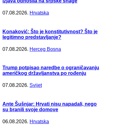
izjava odnosila na srpske snage
07.08.2026.
Hrvatska
Konaković: Što je konstitutivnost? Što je
legitimno predstavljanje?
07.08.2026.
Herceg Bosna
Trump potpisao naredbe o ograničavanju
američkog državljanstva po rođenju
07.08.2026.
Svijet
Ante Šušnjar: Hrvati nisu napadali, nego
su branili svoje domove
06.08.2026.
Hrvatska