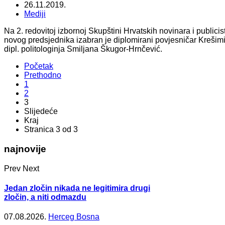
26.11.2019.
Mediji
Na 2. redovitoj izbornoj Skupštini Hrvatskih novinara i publi
novog predsjednika izabran je diplomirani povjesničar Krešimi
dipl. politologinja Smiljana Škugor-Hrnčević.
Početak
Prethodno
1
2
3
Slijedeće
Kraj
Stranica 3 od 3
najnovije
Prev
Next
Jedan zločin nikada ne legitimira drugi
zločin, a niti odmazdu
07.08.2026.
Herceg Bosna