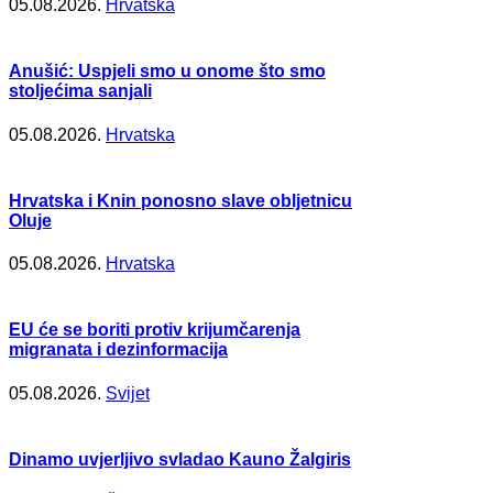
05.08.2026.
Hrvatska
Anušić: Uspjeli smo u onome što smo
stoljećima sanjali
05.08.2026.
Hrvatska
Hrvatska i Knin ponosno slave obljetnicu
Oluje
05.08.2026.
Hrvatska
EU će se boriti protiv krijumčarenja
migranata i dezinformacija
05.08.2026.
Svijet
Dinamo uvjerljivo svladao Kauno Žalgiris