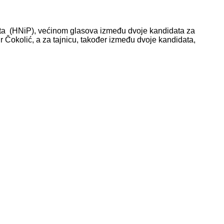
cista (HNiP), većinom glasova između dvoje kandidata za
r Čokolić, a za tajnicu, također između dvoje kandidata,