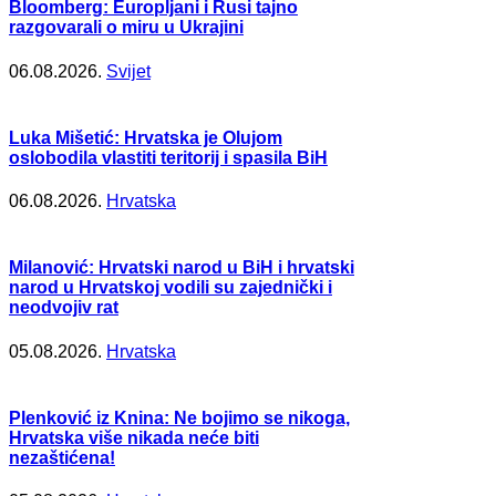
Bloomberg: Europljani i Rusi tajno
razgovarali o miru u Ukrajini
06.08.2026.
Svijet
Luka Mišetić: Hrvatska je Olujom
oslobodila vlastiti teritorij i spasila BiH
06.08.2026.
Hrvatska
Milanović: Hrvatski narod u BiH i hrvatski
narod u Hrvatskoj vodili su zajednički i
neodvojiv rat
05.08.2026.
Hrvatska
Plenković iz Knina: Ne bojimo se nikoga,
Hrvatska više nikada neće biti
nezaštićena!