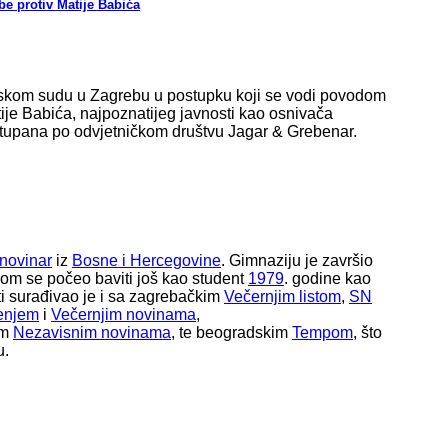
e protiv Matije Babića
ijskom sudu u Zagrebu u postupku koji se vodi povodom
atije Babića, najpoznatijeg javnosti kao osnivača
astupana po odvjetničkom društvu Jagar & Grebenar.
novinar
iz
Bosne i Hercegovine
. Gimnaziju je završio
vom se počeo baviti još kao student
1979
. godine kao
ti surađivao je i sa zagrebačkim
Večernjim listom
,
SN
enjem
i
Večernjim novinama
,
im
Nezavisnim novinama
, te beogradskim
Tempom
, što
u.