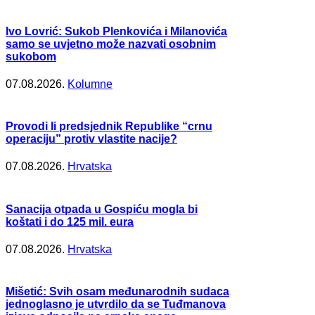
Ivo Lovrić: Sukob Plenkovića i Milanovića
samo se uvjetno može nazvati osobnim
sukobom
07.08.2026.
Kolumne
Provodi li predsjednik Republike “crnu
operaciju” protiv vlastite nacije?
07.08.2026.
Hrvatska
Sanacija otpada u Gospiću mogla bi
koštati i do 125 mil. eura
07.08.2026.
Hrvatska
Mišetić: Svih osam međunarodnih sudaca
jednoglasno je utvrdilo da se Tuđmanova