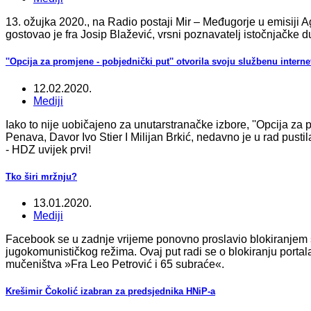
13. ožujka 2020., na Radio postaji Mir – Međugorje u emisiji Ag
gostovao je fra Josip Blažević, vrsni poznavatelj istočnjačke du
''Opcija za promjene - pobjednički put'' otvorila svoju službenu interne
12.02.2020.
Mediji
Iako to nije uobičajeno za unutarstranačke izbore, ''Opcija za
Penava, Davor Ivo Stier I Milijan Brkić, nedavno je u rad pusti
- HDZ uvijek prvi!
Tko širi mržnju?
13.01.2020.
Mediji
Facebook se u zadnje vrijeme ponovno proslavio blokiranjem sad
jugokomunističkog režima. Ovaj put radi se o blokiranju portal
mučeništva »Fra Leo Petrović i 65 subraće«.
Krešimir Čokolić izabran za predsjednika HNiP-a