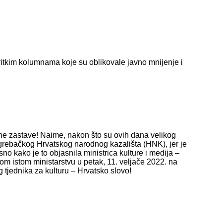
ritkim kolumnama koje su oblikovale javno mnijenje i
crne zastave! Naime, nakon što su ovih dana velikog
grebačkog Hrvatskog narodnog kazališta (HNK), jer je
no kako je to objasnila ministrica kulture i medija –
 tom istom ministarstvu u petak, 11. veljače 2022. na
g tjednika za kulturu – Hrvatsko slovo!