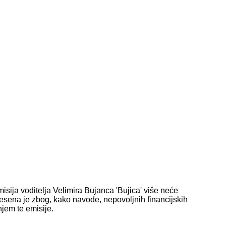
misija voditelja Velimira Bujanca 'Bujica' više neće
nesena je zbog, kako navode, nepovoljnih financijskih
jem te emisije.