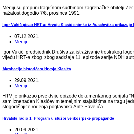
Mediji su prepuni tragičnom sudbinom zagrebačke obitelji Z
nažalost dogodio 7/8. prosinca 1991.
Igor Vukić pisao HRT-u: Hrvoje Klasić snimke iz Auschwitza prikazuje
07.12.2021.
Mediji
Igor Vukić, predsjednik Društva za istraživanje trostrukog l
vijeću HRT-a zbog zbog sadržaja 11. epizode serije NDH auto
Akrobacije historičara Hrvoja Klasića
29.09.2021.
Mediji
HTV je prikazao prve dvije epizode dokumentarnog serijala “
sam iznenađen Klasićevim temeljnim stajalištima na tragu je
stogodišnjice rođenja poglavnika Ante Pavelića.
Hrvatski radio 1. Program u službi velikosrpske propagande
20.09.2021.