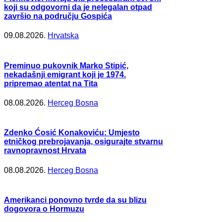
koji su odgovorni da je nelegalan otpad
završio na području Gospića
09.08.2026.
Hrvatska
Preminuo pukovnik Marko Stipić,
nekadašnji emigrant koji je 1974.
pripremao atentat na Tita
08.08.2026.
Herceg Bosna
Zdenko Ćosić Konakoviću: Umjesto
etničkog prebrojavanja, osigurajte stvarnu
ravnopravnost Hrvata
08.08.2026.
Herceg Bosna
Amerikanci ponovno tvrde da su blizu
dogovora o Hormuzu