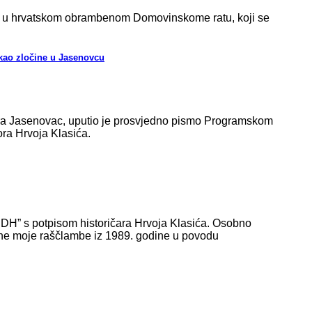
ec u hrvatskom obrambenom Domovinskome ratu, koji se
 kao zločine u Jasenovcu
ogora Jasenovac, uputio je prosvjedno pismo Programskom
ra Hrvoja Klasića.
NDH” s potpisom historičara Hrvoja Klasića. Osobno
dne moje raščlambe iz 1989. godine u povodu