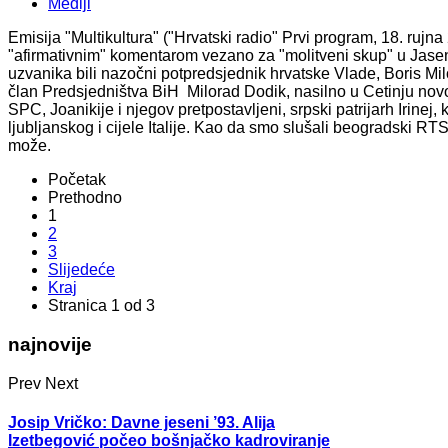
Mediji
Emisija "Multikultura" ("Hrvatski radio" Prvi program, 18. rujna
"afirmativnim" komentarom vezano za "molitveni skup" u Jaseno
uzvanika bili nazočni potpredsjednik hrvatske Vlade, Boris M
član Predsjedništva BiH Milorad Dodik, nasilno u Cetinju novou
SPC, Joanikije i njegov pretpostavljeni, srpski patrijarh Irinej,
ljubljanskog i cijele Italije. Kao da smo slušali beogradski RT
može.
Početak
Prethodno
1
2
3
Slijedeće
Kraj
Stranica 1 od 3
najnovije
Prev
Next
Josip Vričko: Davne jeseni ’93. Alija
Izetbegović počeo bošnjačko kadroviranje