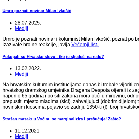
Umro poznati novinar Milan Ivkošić
28.07.2025.
Mediji
Umro je poznati novinar i kolumnist Milan Ivkošić, poznat po b
izazivale brojne reakcije, javlja
Večernji list.
Pokopali su Hrvatsko slovo - tko je sljedeći na redu?
13.02.2022.
Mediji
Na hrvatskim kulturnim institucijama danas bi trebale vijoriti 
hrvatskog dramskog umjetnika Dragana Despota otjerali iz za
napunio 65 godina i po sili zakona mora otići u mirovinu, odnos
prepustiti mjesto mladima (sic!), zahvaljujući (dobrim dijelom)
novinskim kioscima pojavio se zadnji, 1350-ti (!), broj hrvatsko
Strašan masakr u Voćinu se marginalizira i prešućuje! Zašto?
11.12.2021.
Mediji