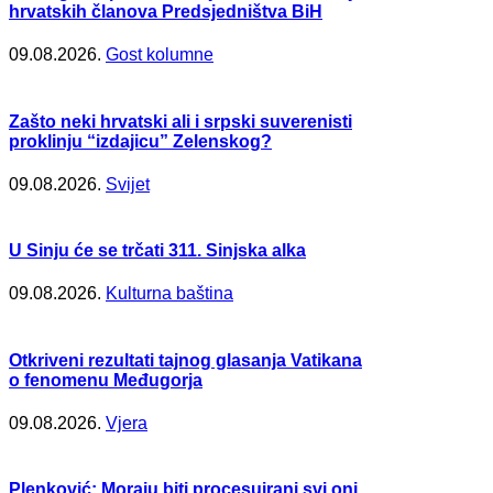
hrvatskih članova Predsjedništva BiH
09.08.2026.
Gost kolumne
Zašto neki hrvatski ali i srpski suverenisti
proklinju “izdajicu” Zelenskog?
09.08.2026.
Svijet
U Sinju će se trčati 311. Sinjska alka
09.08.2026.
Kulturna baština
Otkriveni rezultati tajnog glasanja Vatikana
o fenomenu Međugorja
09.08.2026.
Vjera
Plenković: Moraju biti procesuirani svi oni