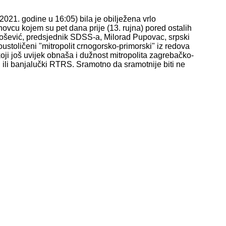
 2021. godine u 16:05) bila je obilježena vrlo
vcu kojem su pet dana prije (13. rujna) pored ostalih
ilošević, predsjednik SDSS-a, Milorad Pupovac, srpski
stoličeni "mitropolit crnogorsko-primorski" iz redova
 koji još uvijek obnaša i dužnost mitropolita zagrebačko-
S ili banjalučki RTRS. Sramotno da sramotnije biti ne