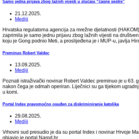
Samo jedna prijava zbog lažnih vijesti u slučaju “časne sestre”
21.12.2025.
Mediji
Hrvatska regulatorna agencija za mrežne djelatnosti (HAKOM) 
zaprimila je samo jednu prijavu zbog lažnih vijesti na društ
koju je Gong podnio Meti, a proslijeđena je i MUP-u, javlja Hin
Preminuo Robert Valdec
13.09.2025.
Mediji
Poznati istraživački novinar Robert Valdec preminuo je u 63. g
nakon čega je odmah operiran. Liječnici su ga tijekom ugradnje 
u komi.
Portal Index pravomoćno osuđen za diskriminiranje katolika
29.08.2025.
Mediji
Vrhovni sud presudio je da su portal Index i novinar Hrvoje Mar
objavio je portal Narod.hr