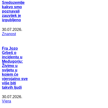
Sredozemlje
kakvo smo
poznavali
zauvijek je
izgubljeno
30.07.2026.
Znanost
Fra Jozo
Grbeš o
incidentu u
Međugorju:
Živimo u
svijetu u
kojem će
vjerojatno sve
više biti
takvih ljudi
30.07.2026.
Vjera