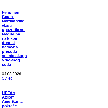
Fenomen
Ceuta:
Marokanske
vlasti
upozorile su
Madrid na
rizik koji
donosi
nedavna
presuda
španjolskoga
Vrhovnog
suda
04.08.2026.
Svijet
UEFA s
Azijom i
Amerikama
pokreće