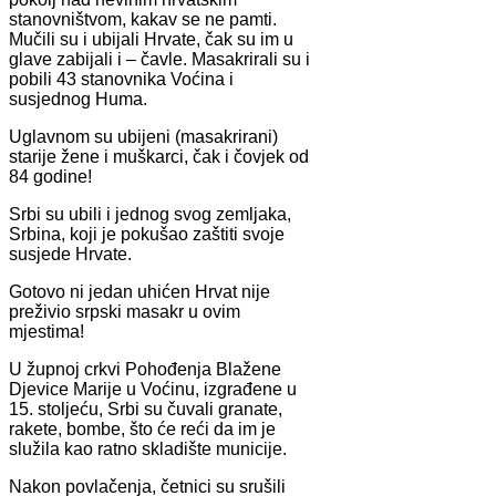
stanovništvom, kakav se ne pamti.
Mučili su i ubijali Hrvate, čak su im u
glave zabijali i – čavle. Masakrirali su i
pobili 43 stanovnika Voćina i
susjednog Huma.
Uglavnom su ubijeni (masakrirani)
starije žene i muškarci, čak i čovjek od
84 godine!
Srbi su ubili i jednog svog zemljaka,
Srbina, koji je pokušao zaštiti svoje
susjede Hrvate.
Gotovo ni jedan uhićen Hrvat nije
preživio srpski masakr u ovim
mjestima!
U župnoj crkvi Pohođenja Blažene
Djevice Marije u Voćinu, izgrađene u
15. stoljeću, Srbi su čuvali granate,
rakete, bombe, što će reći da im je
služila kao ratno skladište municije.
Nakon povlačenja, četnici su srušili