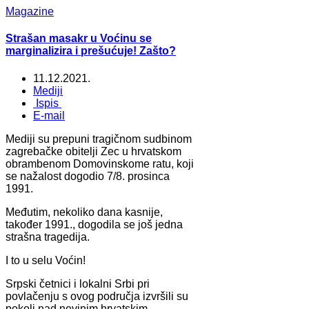
Magazine
Strašan masakr u Voćinu se
marginalizira i prešućuje! Zašto?
11.12.2021.
Mediji
Ispis
E-mail
Mediji su prepuni tragičnom sudbinom
zagrebačke obitelji Zec u hrvatskom
obrambenom Domovinskome ratu, koji
se nažalost dogodio 7/8. prosinca
1991.
Međutim, nekoliko dana kasnije,
također 1991., dogodila se još jedna
strašna tragedija.
I to u selu Voćin!
Srpski četnici i lokalni Srbi pri
povlačenju s ovog područja izvršili su
pokolj nad nevinim hrvatskim