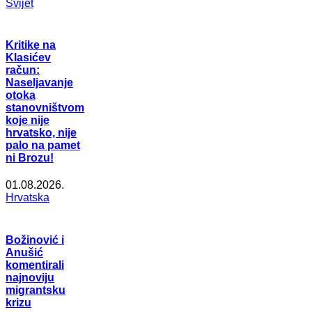
Svijet
Kritike na
Klasićev
račun:
Naseljavanje
otoka
stanovništvom
koje nije
hrvatsko, nije
palo na pamet
ni Brozu!
01.08.2026.
Hrvatska
Božinović i
Anušić
komentirali
najnoviju
migrantsku
krizu