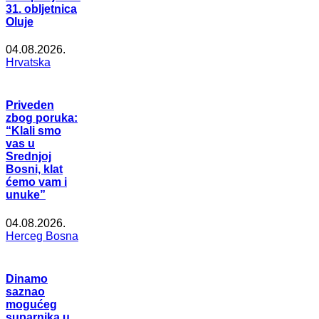
31. obljetnica
Oluje
04.08.2026.
Hrvatska
Priveden
zbog poruka:
“Klali smo
vas u
Srednjoj
Bosni, klat
ćemo vam i
unuke”
04.08.2026.
Herceg Bosna
Dinamo
saznao
mogućeg
suparnika u