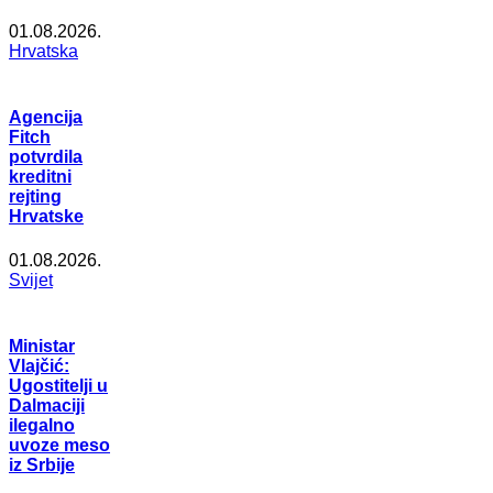
01.08.2026.
Hrvatska
Agencija
Fitch
potvrdila
kreditni
rejting
Hrvatske
01.08.2026.
Svijet
Ministar
Vlajčić:
Ugostitelji u
Dalmaciji
ilegalno
uvoze meso
iz Srbije