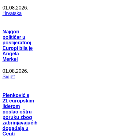
01.08.2026.
Hrvatska
Najgori
političar u
poslijeratnoj
Europi bila je
Angela
Merkel
01.08.2026.
Svijet
Plenković s
21 europskim
liderom
poslao oštru
poruku zbog
zabrinjavajućih
događaja u
Ceuti