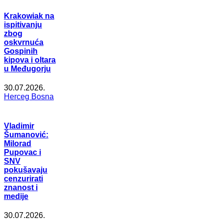
Krakowiak na
ispitivanju
zbog
oskvrnuća
Gospinih
kipova i oltara
u Međugorju
30.07.2026.
Herceg Bosna
Vladimir
Šumanović:
Milorad
Pupovac i
SNV
pokušavaju
cenzurirati
znanost i
medije
30.07.2026.