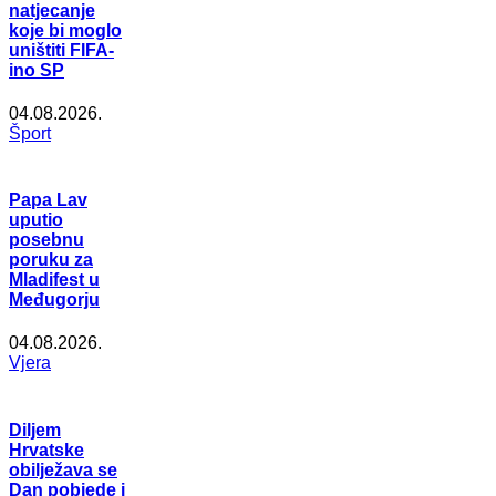
natjecanje
koje bi moglo
uništiti FIFA-
ino SP
04.08.2026.
Šport
Papa Lav
uputio
posebnu
poruku za
Mladifest u
Međugorju
04.08.2026.
Vjera
Diljem
Hrvatske
obilježava se
Dan pobjede i