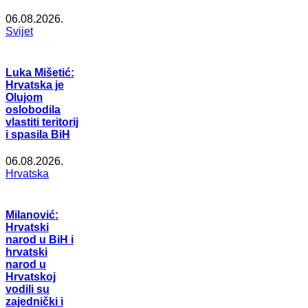
06.08.2026.
Svijet
Luka Mišetić:
Hrvatska je
Olujom
oslobodila
vlastiti teritorij
i spasila BiH
06.08.2026.
Hrvatska
Milanović:
Hrvatski
narod u BiH i
hrvatski
narod u
Hrvatskoj
vodili su
zajednički i