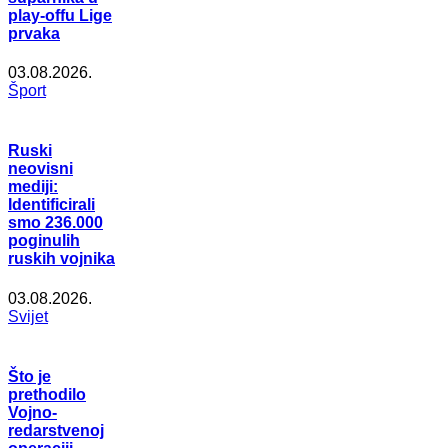
play-offu Lige
prvaka
03.08.2026.
Šport
Ruski
neovisni
mediji:
Identificirali
smo 236.000
poginulih
ruskih vojnika
03.08.2026.
Svijet
Što je
prethodilo
Vojno-
redarstvenoj