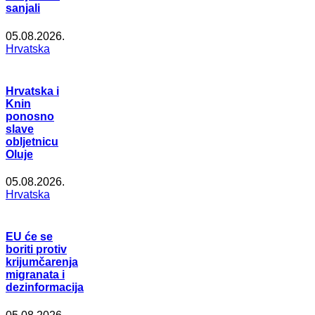
sanjali
05.08.2026.
Hrvatska
Hrvatska i
Knin
ponosno
slave
obljetnicu
Oluje
05.08.2026.
Hrvatska
EU će se
boriti protiv
krijumčarenja
migranata i
dezinformacija