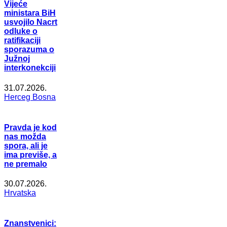
Vijeće
ministara BiH
usvojilo Nacrt
odluke o
ratifikaciji
sporazuma o
Južnoj
interkonekciji
31.07.2026.
Herceg Bosna
Pravda je kod
nas možda
spora, ali je
ima previše, a
ne premalo
30.07.2026.
Hrvatska
Znanstvenici: