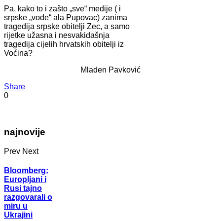
Pa, kako to i zašto „sve“ medije ( i
srpske „vođe“ ala Pupovac) zanima
tragedija srpske obitelji Zec, a samo
rijetke užasna i nesvakidašnja
tragedija cijelih hrvatskih obitelji iz
Voćina?
Mladen Pavković
Share
0
najnovije
Prev
Next
Bloomberg:
Europljani i
Rusi tajno
razgovarali o
miru u
Ukrajini