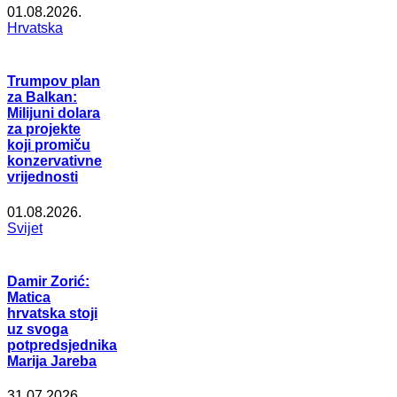
01.08.2026.
Hrvatska
Trumpov plan
za Balkan:
Milijuni dolara
za projekte
koji promiču
konzervativne
vrijednosti
01.08.2026.
Svijet
Damir Zorić:
Matica
hrvatska stoji
uz svoga
potpredsjednika
Marija Jareba
31.07.2026.