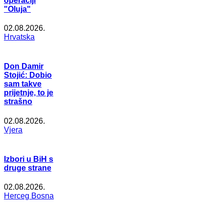
operaciji
"Oluja"
02.08.2026.
Hrvatska
Don Damir
Stojić: Dobio
sam takve
prijetnje, to je
strašno
02.08.2026.
Vjera
Izbori u BiH s
druge strane
02.08.2026.
Herceg Bosna