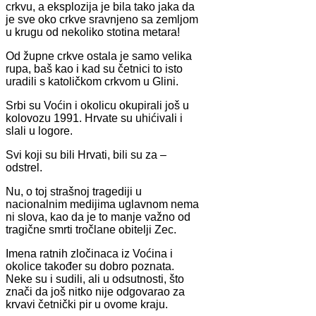
crkvu, a eksplozija je bila tako jaka da
je sve oko crkve sravnjeno sa zemljom
u krugu od nekoliko stotina metara!
Od župne crkve ostala je samo velika
rupa, baš kao i kad su četnici to isto
uradili s katoličkom crkvom u Glini.
Srbi su Voćin i okolicu okupirali još u
kolovozu 1991. Hrvate su uhićivali i
slali u logore.
Svi koji su bili Hrvati, bili su za –
odstrel.
Nu, o toj strašnoj tragediji u
nacionalnim medijima uglavnom nema
ni slova, kao da je to manje važno od
tragične smrti tročlane obitelji Zec.
Imena ratnih zločinaca iz Voćina i
okolice također su dobro poznata.
Neke su i sudili, ali u odsutnosti, što
znači da još nitko nije odgovarao za
krvavi četnički pir u ovome kraju.