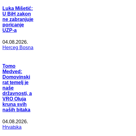
Luka Mišetić:
U BiH zakon
ne zabranjuje
poricanje
UZP-a
04.08.2026.
Herceg Bosna
Tomo
Medved:
Domovinski
rat temelj je
naše
državnosti, a
VRO Oluja
kruna svih
naših bitaka
04.08.2026.
Hrvatska