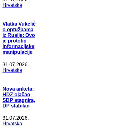
Hrvatska
Vlatka Vukelić
o optužbama
iz Rusije: Ovo
je prototip
informacijske
manipulacije
31.07.2026.
Hrvatska
Nova anketa:
HDZ ojačao,
SDP stagnira,
DP stabilan
31.07.2026.
Hrvatska