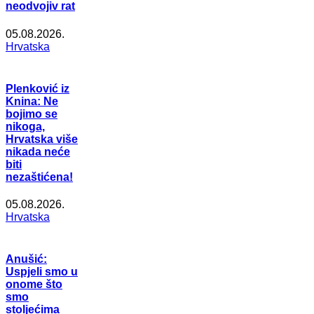
neodvojiv rat
05.08.2026.
Hrvatska
Plenković iz
Knina: Ne
bojimo se
nikoga,
Hrvatska više
nikada neće
biti
nezaštićena!
05.08.2026.
Hrvatska
Anušić:
Uspjeli smo u
onome što
smo
stoljećima