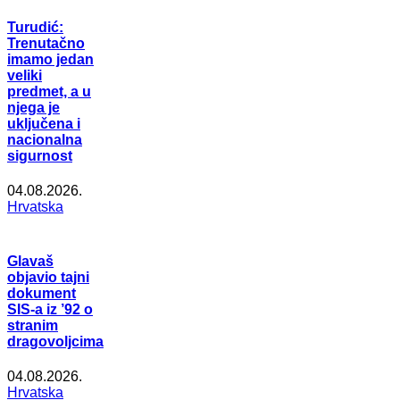
Turudić:
Trenutačno
imamo jedan
veliki
predmet, a u
njega je
uključena i
nacionalna
sigurnost
04.08.2026.
Hrvatska
Glavaš
objavio tajni
dokument
SIS-a iz ’92 o
stranim
dragovoljcima
04.08.2026.
Hrvatska