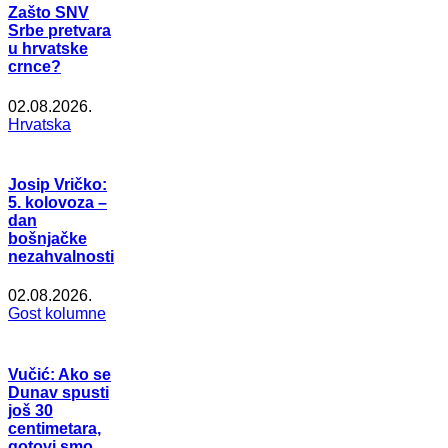
Zašto SNV
Srbe pretvara
u hrvatske
crnce?
02.08.2026.
Hrvatska
Josip Vričko:
5. kolovoza –
dan
bošnjačke
nezahvalnosti
02.08.2026.
Gost kolumne
Vučić: Ako se
Dunav spusti
još 30
centimetara,
gotovi smo