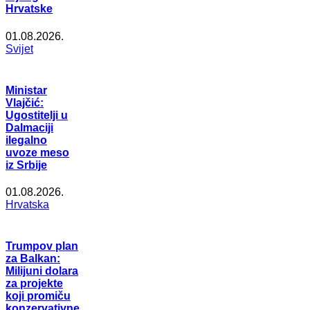
Hrvatske
01.08.2026.
Svijet
Ministar
Vlajčić:
Ugostitelji u
Dalmaciji
ilegalno
uvoze meso
iz Srbije
01.08.2026.
Hrvatska
Trumpov plan
za Balkan:
Milijuni dolara
za projekte
koji promiču
konzervativne