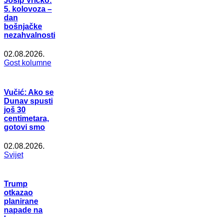
Josip Vričko:
5. kolovoza –
dan
bošnjačke
nezahvalnosti
02.08.2026.
Gost kolumne
Vučić: Ako se
Dunav spusti
još 30
centimetara,
gotovi smo
02.08.2026.
Svijet
Trump
otkazao
planirane
napade na