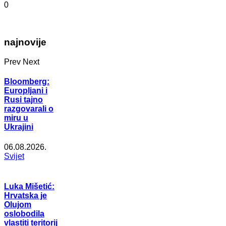
0
najnovije
Prev
Next
Bloomberg:
Europljani i
Rusi tajno
razgovarali o
miru u
Ukrajini
06.08.2026.
Svijet
Luka Mišetić:
Hrvatska je
Olujom
oslobodila
vlastiti teritorij