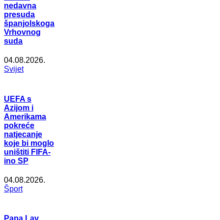
nedavna
presuda
španjolskoga
Vrhovnog
suda
04.08.2026.
Svijet
UEFA s
Azijom i
Amerikama
pokreće
natjecanje
koje bi moglo
uništiti FIFA-
ino SP
04.08.2026.
Šport
Papa Lav