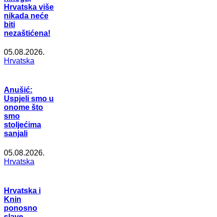
Hrvatska više
nikada neće
biti
nezaštićena!
05.08.2026.
Hrvatska
Anušić:
Uspjeli smo u
onome što
smo
stoljećima
sanjali
05.08.2026.
Hrvatska
Hrvatska i
Knin
ponosno
slave