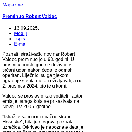
Magazine
Preminuo Robert Valdec
13.09.2025.
Mediji
Ispis
E-mail
Poznati istraživački novinar Robert
Valdec preminuo je u 63. godini. U
prosincu prošle godine doživio je
srčani udar, nakon čega je odmah
operiran. Liječnici su ga tijekom
ugradnje stenta morali oživljavati, a od
2. prosinca 2024. bio je u komi.
Valdec se proslavio kao voditelj i autor
emisije Istraga koja se prikazivala na
Novoj TV 2005. godine.
"Istražite sa mnom mračnu stranu
Hrvatske", bila je njegova poznata
uzrečica. Otkrivao je nepoznate detalje