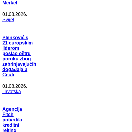
Merkel
01.08.2026.
Svijet
Plenković s
21 europskim
liderom
poslao oštru
poruku zbog
zabrinjavajućih
događaja u
Ceuti
01.08.2026.
Hrvatska
Agencija
Fitch
potvrdila
kreditni
rejting