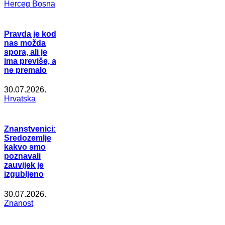
Herceg Bosna
Pravda je kod
nas možda
spora, ali je
ima previše, a
ne premalo
30.07.2026.
Hrvatska
Znanstvenici:
Sredozemlje
kakvo smo
poznavali
zauvijek je
izgubljeno
30.07.2026.
Znanost