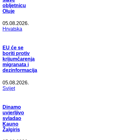
obljetnicu
Oluje
05.08.2026.
Hrvatska
EU će se
boriti protiv
krijumčarenja
migranata i
dezinformacija
05.08.2026.
Svijet
Dinamo
uvjerljivo
svladao
Kauno
Žalgiris