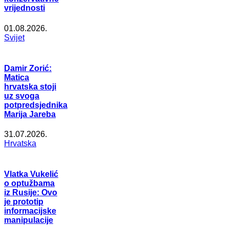
vrijednosti
01.08.2026.
Svijet
Damir Zorić:
Matica
hrvatska stoji
uz svoga
potpredsjednika
Marija Jareba
31.07.2026.
Hrvatska
Vlatka Vukelić
o optužbama
iz Rusije: Ovo
je prototip
informacijske
manipulacije