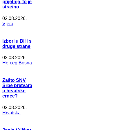
prijetnje, to je
strašno
02.08.2026.
Vjera
Izbori u BiH s
druge strane
02.08.2026.
Herceg Bosna
Zašto SNV
Srbe pretvara
u hrvatske
crnce?
02.08.2026.
Hrvatska