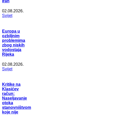
Iran
02.08.2026.
Svijet
Europa u
ozbiljnim
problemima
zbog niskih
vodostaja
Rijeka
02.08.2026.
Svijet
Kritike na
Klasićev
račun:
Naseljavanje
otoka
stanovništvom
koje nije