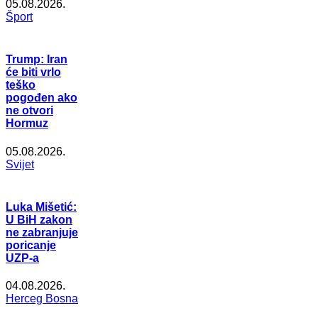
05.08.2026.
Šport
Trump: Iran
će biti vrlo
teško
pogođen ako
ne otvori
Hormuz
05.08.2026.
Svijet
Luka Mišetić:
U BiH zakon
ne zabranjuje
poricanje
UZP-a
04.08.2026.
Herceg Bosna