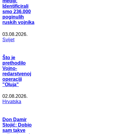
mediji:
Identificirali
smo 236.000
poginulih
ruskih vojnika
03.08.2026.
Svijet
Što je
prethodilo
Vojno-
redarstvenoj
operaciji
"Oluja"
02.08.2026.
Hrvatska
Don Damir
Stojić: Dobio
sam takve