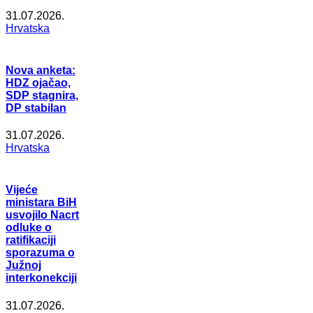
31.07.2026.
Hrvatska
Nova anketa:
HDZ ojačao,
SDP stagnira,
DP stabilan
31.07.2026.
Hrvatska
Vijeće
ministara BiH
usvojilo Nacrt
odluke o
ratifikaciji
sporazuma o
Južnoj
interkonekciji
31.07.2026.