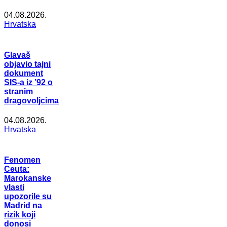
04.08.2026.
Hrvatska
Glavaš
objavio tajni
dokument
SIS-a iz ’92 o
stranim
dragovoljcima
04.08.2026.
Hrvatska
Fenomen
Ceuta:
Marokanske
vlasti
upozorile su
Madrid na
rizik koji
donosi