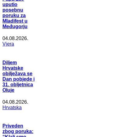
uputio
posebnu
poruku za
Mladifest u
Međugorju
04.08.2026.
Vjera
Diljem
Hrvatske
obilježava se
Dan pobjede i
31. obljetnica
Oluje
04.08.2026.
Hrvatska
Priveden
zbog poruka:
“Klali smo