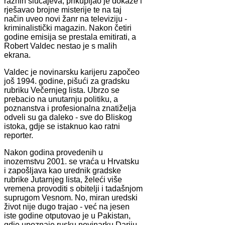
raznih slučajeva, prikupljao je dokaze i
rješavao brojne misterije te na taj
način uveo novi žanr na televiziju -
kriminalistički magazin. Nakon četiri
godine emisija se prestala emitirati, a
Robert Valdec nestao je s malih
ekrana.
Valdec je novinarsku karijeru započeo
još 1994. godine, pišući za gradsku
rubriku Večernjeg lista. Ubrzo se
prebacio na unutarnju politiku, a
poznanstva i profesionalna znatiželja
odveli su ga daleko - sve do Bliskog
istoka, gdje se istaknuo kao ratni
reporter.
Nakon godina provedenih u
inozemstvu 2001. se vraća u Hrvatsku
i zapošljava kao urednik gradske
rubrike Jutarnjeg lista, želeći više
vremena provoditi s obitelji i tadašnjom
suprugom Vesnom. No, miran uredski
život nije dugo trajao - već na jesen
iste godine otputovao je u Pakistan,
gdje upoznaje rusku novinarku Dariju