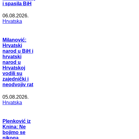
i spasila BiH
06.08.2026.
Hrvatska
Milanović:
Hrvatski
narod u BiH i
hrvatski
narod u
Hrvatskoj
vodili su
zajednički i
neodvojiv rat
05.08.2026.
Hrvatska
Plenković iz
Knina: Ne
bojimo se
nikoga,