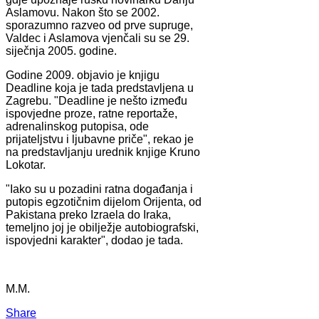
Aslamovu. Nakon što se 2002.
sporazumno razveo od prve supruge,
Valdec i Aslamova vjenčali su se 29.
siječnja 2005. godine.
Godine 2009. objavio je knjigu
Deadline koja je tada predstavljena u
Zagrebu. "Deadline je nešto između
ispovjedne proze, ratne reportaže,
adrenalinskog putopisa, ode
prijateljstvu i ljubavne priče", rekao je
na predstavljanju urednik knjige Kruno
Lokotar.
"Iako su u pozadini ratna događanja i
putopis egzotičnim dijelom Orijenta, od
Pakistana preko Izraela do Iraka,
temeljno joj je obilježje autobiografski,
ispovjedni karakter", dodao je tada.
M.M.
Share