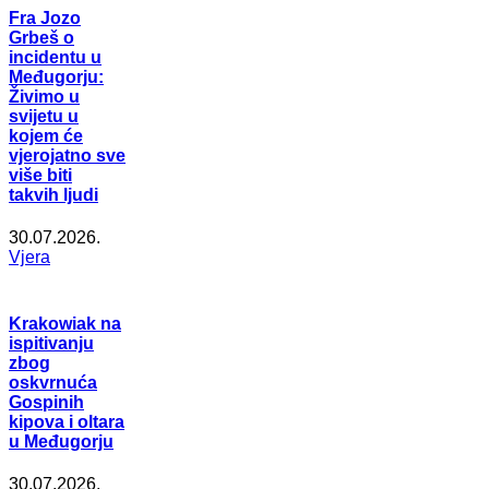
Fra Jozo
Grbeš o
incidentu u
Međugorju:
Živimo u
svijetu u
kojem će
vjerojatno sve
više biti
takvih ljudi
30.07.2026.
Vjera
Krakowiak na
ispitivanju
zbog
oskvrnuća
Gospinih
kipova i oltara
u Međugorju
30.07.2026.