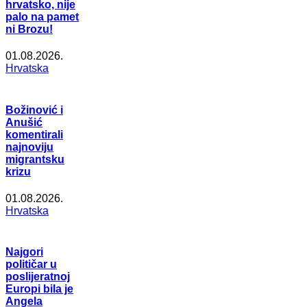
hrvatsko, nije
palo na pamet
ni Brozu!
01.08.2026.
Hrvatska
Božinović i
Anušić
komentirali
najnoviju
migrantsku
krizu
01.08.2026.
Hrvatska
Najgori
političar u
poslijeratnoj
Europi bila je
Angela