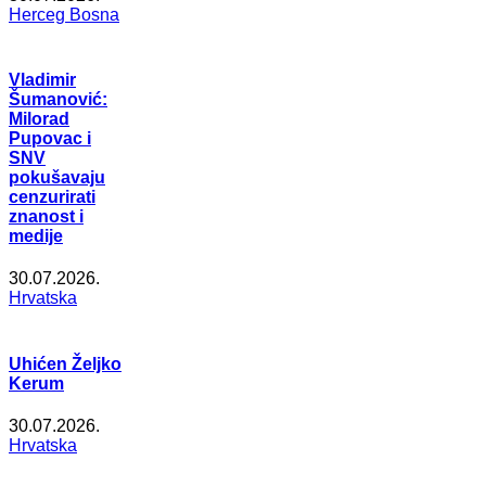
Herceg Bosna
Vladimir
Šumanović:
Milorad
Pupovac i
SNV
pokušavaju
cenzurirati
znanost i
medije
30.07.2026.
Hrvatska
Uhićen Željko
Kerum
30.07.2026.
Hrvatska