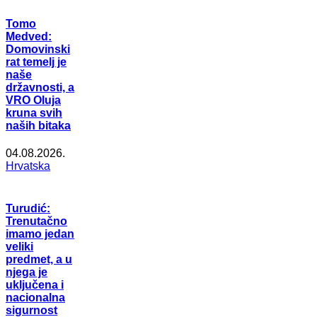
Tomo
Medved:
Domovinski
rat temelj je
naše
državnosti, a
VRO Oluja
kruna svih
naših bitaka
04.08.2026.
Hrvatska
Turudić:
Trenutačno
imamo jedan
veliki
predmet, a u
njega je
uključena i
nacionalna
sigurnost