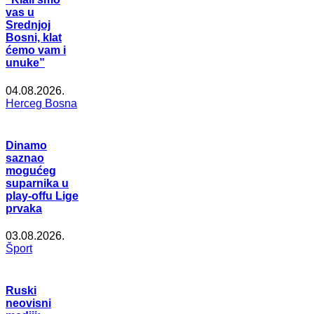
vas u
Srednjoj
Bosni, klat
ćemo vam i
unuke”
04.08.2026.
Herceg Bosna
Dinamo
saznao
mogućeg
suparnika u
play-offu Lige
prvaka
03.08.2026.
Šport
Ruski
neovisni