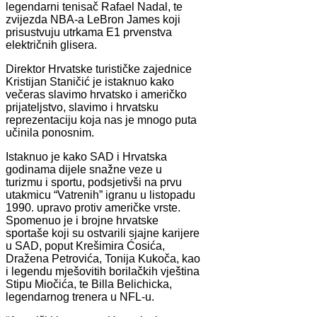
legendarni tenisač Rafael Nadal, te
zvijezda NBA-a LeBron James koji
prisustvuju utrkama E1 prvenstva
električnih glisera.
Direktor Hrvatske turističke zajednice
Kristijan Staničić je istaknuo kako
večeras slavimo hrvatsko i američko
prijateljstvo, slavimo i hrvatsku
reprezentaciju koja nas je mnogo puta
učinila ponosnim.
Istaknuo je kako SAD i Hrvatska
godinama dijele snažne veze u
turizmu i sportu, podsjetivši na prvu
utakmicu “Vatrenih” igranu u listopadu
1990. upravo protiv američke vrste.
Spomenuo je i brojne hrvatske
sportaše koji su ostvarili sjajne karijere
u SAD, poput Krešimira Ćosića,
Dražena Petrovića, Tonija Kukoča, kao
i legendu mješovitih borilačkih vještina
Stipu Miočića, te Billa Belichicka,
legendarnog trenera u NFL-u.