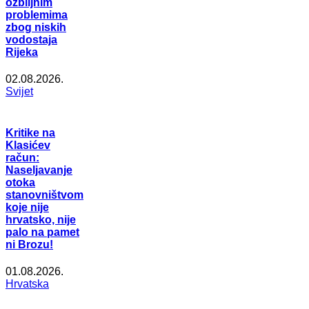
ozbiljnim
problemima
zbog niskih
vodostaja
Rijeka
02.08.2026.
Svijet
Kritike na
Klasićev
račun:
Naseljavanje
otoka
stanovništvom
koje nije
hrvatsko, nije
palo na pamet
ni Brozu!
01.08.2026.
Hrvatska