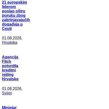
21 europskim
liderom
poslao oštru
poruku zbog
zabrinjavajućih
događaja u
Ceuti
01.08.2026.
Hrvatska
Agencija
Fitch
potvrdila
kreditni
rejting
Hrvatske
01.08.2026.
Svijet
Ministar