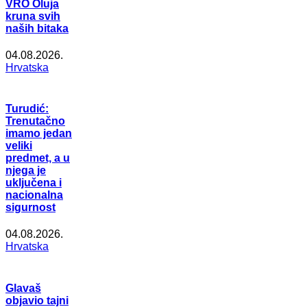
VRO Oluja
kruna svih
naših bitaka
04.08.2026.
Hrvatska
Turudić:
Trenutačno
imamo jedan
veliki
predmet, a u
njega je
uključena i
nacionalna
sigurnost
04.08.2026.
Hrvatska
Glavaš
objavio tajni