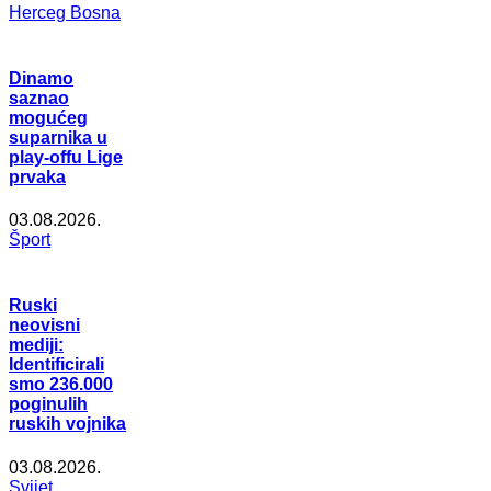
Herceg Bosna
Dinamo
saznao
mogućeg
suparnika u
play-offu Lige
prvaka
03.08.2026.
Šport
Ruski
neovisni
mediji:
Identificirali
smo 236.000
poginulih
ruskih vojnika
03.08.2026.
Svijet