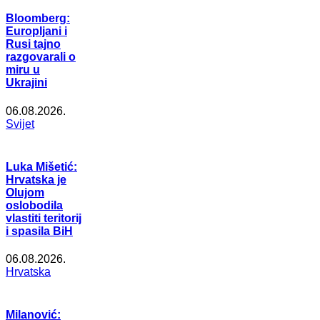
Bloomberg:
Europljani i
Rusi tajno
razgovarali o
miru u
Ukrajini
06.08.2026.
Svijet
Luka Mišetić:
Hrvatska je
Olujom
oslobodila
vlastiti teritorij
i spasila BiH
06.08.2026.
Hrvatska
Milanović: