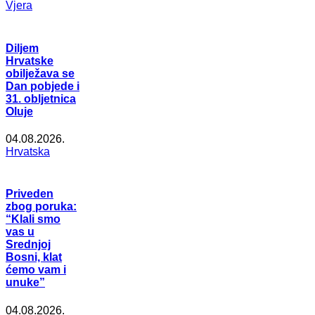
Vjera
Diljem
Hrvatske
obilježava se
Dan pobjede i
31. obljetnica
Oluje
04.08.2026.
Hrvatska
Priveden
zbog poruka:
“Klali smo
vas u
Srednjoj
Bosni, klat
ćemo vam i
unuke”
04.08.2026.