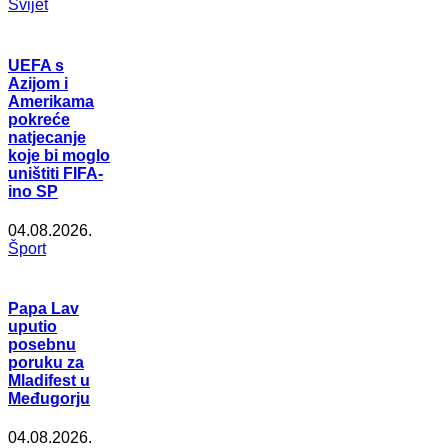
Svijet
UEFA s
Azijom i
Amerikama
pokreće
natjecanje
koje bi moglo
uništiti FIFA-
ino SP
04.08.2026.
Šport
Papa Lav
uputio
posebnu
poruku za
Mladifest u
Međugorju
04.08.2026.