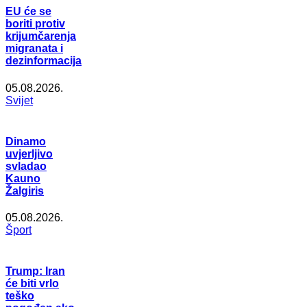
EU će se
boriti protiv
krijumčarenja
migranata i
dezinformacija
05.08.2026.
Svijet
Dinamo
uvjerljivo
svladao
Kauno
Žalgiris
05.08.2026.
Šport
Trump: Iran
će biti vrlo
teško