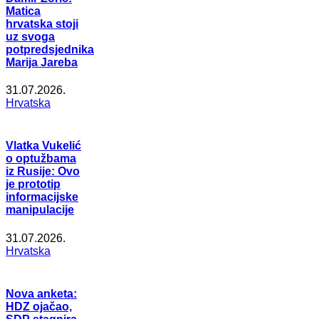
Matica
hrvatska stoji
uz svoga
potpredsjednika
Marija Jareba
31.07.2026.
Hrvatska
Vlatka Vukelić
o optužbama
iz Rusije: Ovo
je prototip
informacijske
manipulacije
31.07.2026.
Hrvatska
Nova anketa:
HDZ ojačao,