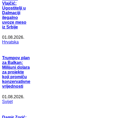
Vlajčić:
Ugostitelji u
Dalmaciji
ilegalno
uvoze meso
iz Srbije
01.08.2026.
Hrvatska
Trumpov plan
za Balkan:
Milijuni dolara
za projekte
koji promiču
konzervativne
vrijednosti
01.08.2026.
Svijet
Damir Zorić: