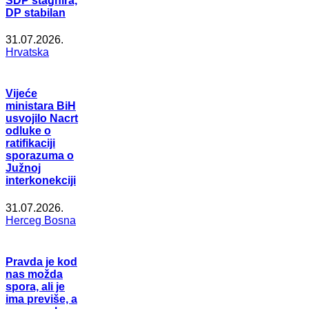
SDP stagnira,
DP stabilan
31.07.2026.
Hrvatska
Vijeće
ministara BiH
usvojilo Nacrt
odluke o
ratifikaciji
sporazuma o
Južnoj
interkonekciji
31.07.2026.
Herceg Bosna
Pravda je kod
nas možda
spora, ali je
ima previše, a