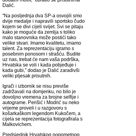
Dalić.
“Na posljednja dva SP-a osvojili smo
dvije medalje i napravili sportsko čudo
kojem se divi cijeli svijet. Svi se pitaju
kako je moguće da zemlja s toliko
malo stanovnika može postići tako
velike stvari. Imamo kvalitetu, imamo
talent. Za reprezentaciju igramo s
posebnim ponosom i strašću. Budite
uz nas, trebat će nam vaša podrška,
Hrvatska se voli i kada pobjeđuje i
kada gubi,” dodao je Dalić zaradivši
veliki pljesak prisutnih.
Igrači i izbornik se nisu previše
zadržavali na domjenku, no bilo je
dovoljno vremena za brojne selfije i
autograme. Perišić i Modrić su neko
vrijeme proveli i u razgovoru s
košarkaškom legendom Kukočem, a
cijela se reprezentacija fotografirala s
Malkovichem.
Predsjednik Hrvatskog nogometnog