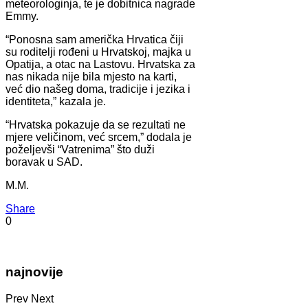
meteorologinja, te je dobitnica nagrade
Emmy.
“Ponosna sam američka Hrvatica čiji
su roditelji rođeni u Hrvatskoj, majka u
Opatija, a otac na Lastovu. Hrvatska za
nas nikada nije bila mjesto na karti,
već dio našeg doma, tradicije i jezika i
identiteta,” kazala je.
“Hrvatska pokazuje da se rezultati ne
mjere veličinom, već srcem,” dodala je
poželjevši “Vatrenima” što duži
boravak u SAD.
M.M.
Share
0
najnovije
Prev
Next