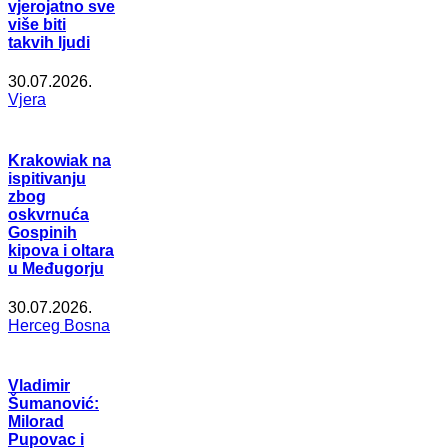
vjerojatno sve
više biti
takvih ljudi
30.07.2026.
Vjera
Krakowiak na
ispitivanju
zbog
oskvrnuća
Gospinih
kipova i oltara
u Međugorju
30.07.2026.
Herceg Bosna
Vladimir
Šumanović:
Milorad
Pupovac i