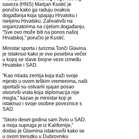
saveza (HNS) Marijan Kustić je
poručio kako ga raduju ovakva
događanja koja spajaju Hrvatsku i
iseljenu Hrvatsku. Zahvalivši na
organizatorima na cijelom događanju.
“Sve ovo može biti na ponos našoj
Hrvatskoj,” poručio je Kustić.
Ministar sporta i turizma Tonči Glavina
je istaknuo kako je ovo posebna večer
u kojoj se slave brojne veze između
Hrvatske i SAD.
“Kao mlada zemlja koja traži svoje
mjesto u ovom teškim vremenima, naši
sportaši su ostvarili sjajan posao
otvorivši vrata koja diplomacija nije
mogla,” kazao je ministar koji je
istaknuo i svoje osobne poveznice s
SAD.
“Skoro deset godina sam živio u SAD,
a moja supruga je iz Kalifornije,”
dodao je Glavnina istaknuvši kako se
u ovom trenutku u Dubrovniku