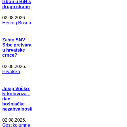
Izbori u BiH s
druge strane
02.08.2026.
Herceg Bosna
Zašto SNV
Srbe pretvara
u hrvatske
crnce?
02.08.2026.
Hrvatska
Josip Vričko:
5. kolovoza –
dan
bošnjačke
nezahvalnosti
02.08.2026.
Gost kolumne