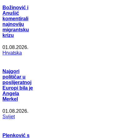
Božinović i
Anušić
komentirali
najnoviju
migrantsku
krizu
01.08.2026.
Hrvatska
Najgori
političar u
poslijeratnoj
Europi bila je
Angela
Merkel
01.08.2026.
Svijet
Plenković s