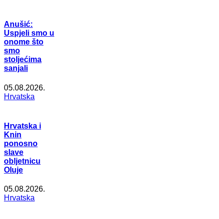
Anušić:
Uspjeli smo u
onome što
smo
stoljećima
sanjali
05.08.2026.
Hrvatska
Hrvatska i
Knin
ponosno
slave
obljetnicu
Oluje
05.08.2026.
Hrvatska