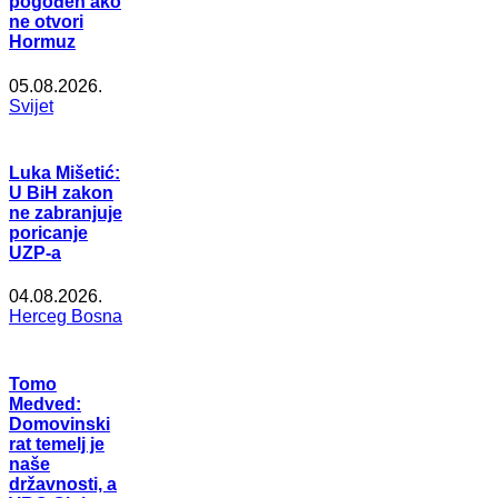
pogođen ako
ne otvori
Hormuz
05.08.2026.
Svijet
Luka Mišetić:
U BiH zakon
ne zabranjuje
poricanje
UZP-a
04.08.2026.
Herceg Bosna
Tomo
Medved:
Domovinski
rat temelj je
naše
državnosti, a