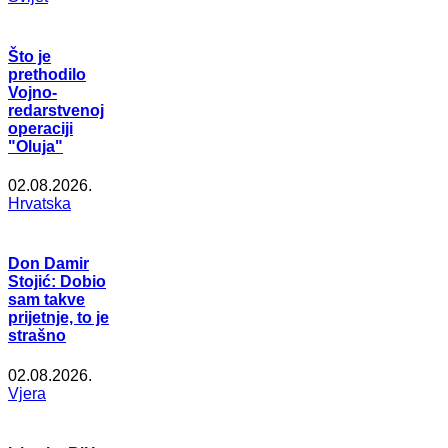
Što je
prethodilo
Vojno-
redarstvenoj
operaciji
"Oluja"
02.08.2026.
Hrvatska
Don Damir
Stojić: Dobio
sam takve
prijetnje, to je
strašno
02.08.2026.
Vjera