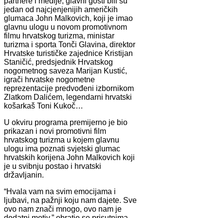
partnere i medije, glavni gosti bili su
jedan od najcjenjenijih američkih
glumaca John Malkovich, koji je imao
glavnu ulogu u novom promotivnom
filmu hrvatskog turizma, ministar
turizma i sporta Tonči Glavina, direktor
Hrvatske turističke zajednice Kristijan
Staničić, predsjednik Hrvatskog
nogometnog saveza Marijan Kustić,
igrači hrvatske nogometne
reprezentacije predvođeni izbornikom
Zlatkom Dalićem, legendarni hrvatski
košarkaš Toni Kukoč…
U okviru programa premijerno je bio
prikazan i novi promotivni film
hrvatskog turizma u kojem glavnu
ulogu ima poznati svjetski glumac
hrvatskih korijena John Malkovich koji
je u svibnju postao i hrvatski
državljanin.
“Hvala vam na svim emocijama i
ljubavi, na pažnji koju nam dajete. Sve
ovo nam znači mnogo, ovo nam je
dodatni motiv,” obratio se prisutnima