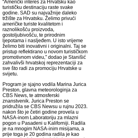
“Američki interes za Hrvatsku kao
turističku destinaciju raste svake
godine. SAD su najvažnije daleko
tržište za Hrvatsku. Želimo privući
američke turiste kvalitetom i
raznolikošću proizvoda,
gostoljubivošću, te prirodnim
ljepotama i nasljeđem. U isto vrijeme
želimo biti inovativni i originalni. Taj se
pristup reflektirano u novom turističkom
promotivnom videu,” dodao je Stanišić
zahvalivši hrvatskoj reprezentaciji za
sve što radi za promociju Hrvatske u
svijetu.
Program je sjajno vodila Marina Jurica
Preston, glavna meteorologinja za
CBS News, te atmosferski
znanstvenik. Jurica Preston se
pridružila se CBS Newsu u rujnu 2023.
nakon što je četiri godine provela u
NASA-inom Laboratoriju za mlazni
pogon u Pasadeni u Kaliforniji. Radila
je na mnogim NASA-inim misijama, a
prije toga je 20 godina radila je kao