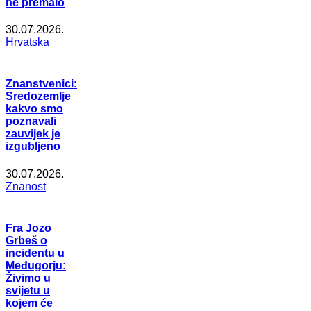
ne premalo
30.07.2026.
Hrvatska
Znanstvenici:
Sredozemlje
kakvo smo
poznavali
zauvijek je
izgubljeno
30.07.2026.
Znanost
Fra Jozo
Grbeš o
incidentu u
Međugorju:
Živimo u
svijetu u
kojem će