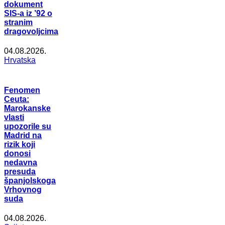
dokument
SIS-a iz ’92 o
stranim
dragovoljcima
04.08.2026.
Hrvatska
Fenomen
Ceuta:
Marokanske
vlasti
upozorile su
Madrid na
rizik koji
donosi
nedavna
presuda
španjolskoga
Vrhovnog
suda
04.08.2026.