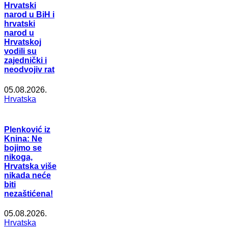
Hrvatski
narod u BiH i
hrvatski
narod u
Hrvatskoj
vodili su
zajednički i
neodvojiv rat
05.08.2026.
Hrvatska
Plenković iz
Knina: Ne
bojimo se
nikoga,
Hrvatska više
nikada neće
biti
nezaštićena!
05.08.2026.
Hrvatska