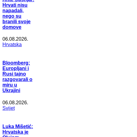
Hrvati nisu
napadali,
nego su
branili svoje
domove
06.08.2026.
Hrvatska
Bloomberg:
Europljani i
Rusi tajno
razgovarali o
miru u
Ukrajini
06.08.2026.
Svijet
Luka Mišetić:
Hrvatska je