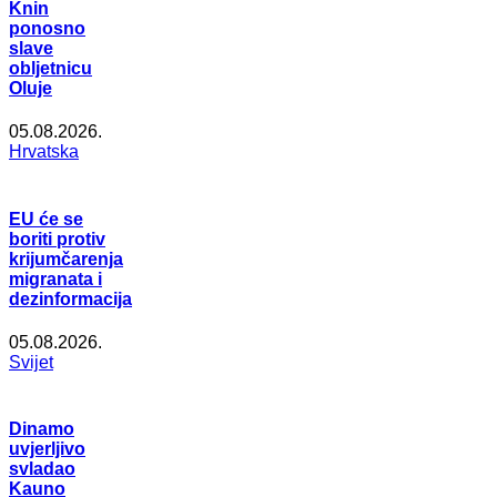
Knin
ponosno
slave
obljetnicu
Oluje
05.08.2026.
Hrvatska
EU će se
boriti protiv
krijumčarenja
migranata i
dezinformacija
05.08.2026.
Svijet
Dinamo
uvjerljivo
svladao
Kauno