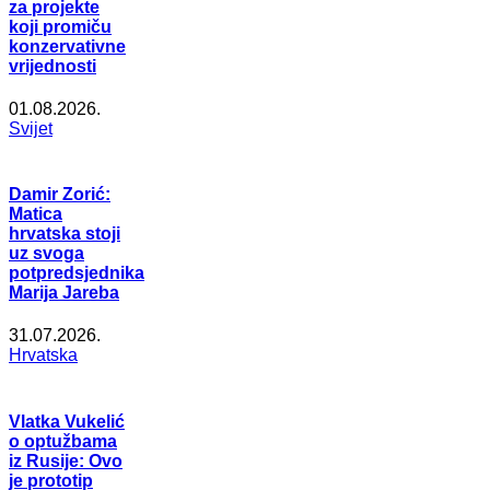
za projekte
koji promiču
konzervativne
vrijednosti
01.08.2026.
Svijet
Damir Zorić:
Matica
hrvatska stoji
uz svoga
potpredsjednika
Marija Jareba
31.07.2026.
Hrvatska
Vlatka Vukelić
o optužbama
iz Rusije: Ovo
je prototip