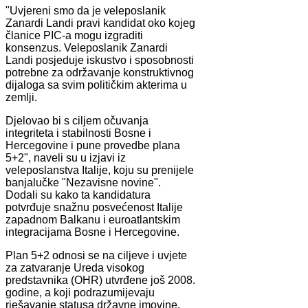
"Uvjereni smo da je veleposlanik
Zanardi Landi pravi kandidat oko kojeg
članice PIC-a mogu izgraditi
konsenzus. Veleposlanik Zanardi
Landi posjeduje iskustvo i sposobnosti
potrebne za održavanje konstruktivnog
dijaloga sa svim političkim akterima u
zemlji.
Djelovao bi s ciljem očuvanja
integriteta i stabilnosti Bosne i
Hercegovine i pune provedbe plana
5+2", naveli su u izjavi iz
veleposlanstva Italije, koju su prenijele
banjalučke "Nezavisne novine".
Dodali su kako ta kandidatura
potvrđuje snažnu posvećenost Italije
zapadnom Balkanu i euroatlantskim
integracijama Bosne i Hercegovine.
Plan 5+2 odnosi se na ciljeve i uvjete
za zatvaranje Ureda visokog
predstavnika (OHR) utvrđene još 2008.
godine, a koji podrazumijevaju
rješavanje statusa državne imovine,