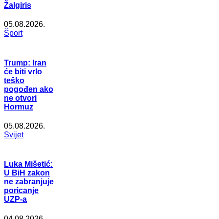
Žalgiris
05.08.2026.
Šport
Trump: Iran
će biti vrlo
teško
pogođen ako
ne otvori
Hormuz
05.08.2026.
Svijet
Luka Mišetić:
U BiH zakon
ne zabranjuje
poricanje
UZP-a
04.08.2026.