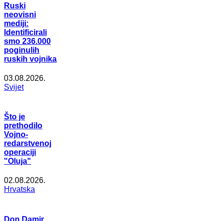
Ruski
neovisni
mediji:
Identificirali
smo 236.000
poginulih
ruskih vojnika
03.08.2026.
Svijet
Što je
prethodilo
Vojno-
redarstvenoj
operaciji
"Oluja"
02.08.2026.
Hrvatska
Don Damir