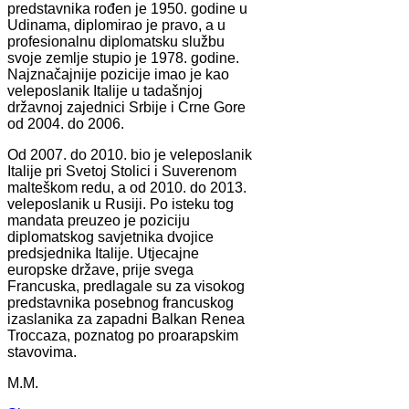
predstavnika rođen je 1950. godine u
Udinama, diplomirao je pravo, a u
profesionalnu diplomatsku službu
svoje zemlje stupio je 1978. godine.
Najznačajnije pozicije imao je kao
veleposlanik Italije u tadašnjoj
državnoj zajednici Srbije i Crne Gore
od 2004. do 2006.
Od 2007. do 2010. bio je veleposlanik
Italije pri Svetoj Stolici i Suverenom
malteškom redu, a od 2010. do 2013.
veleposlanik u Rusiji. Po isteku tog
mandata preuzeo je poziciju
diplomatskog savjetnika dvojice
predsjednika Italije. Utjecajne
europske države, prije svega
Francuska, predlagale su za visokog
predstavnika posebnog francuskog
izaslanika za zapadni Balkan Renea
Troccaza, poznatog po proarapskim
stavovima.
M.M.