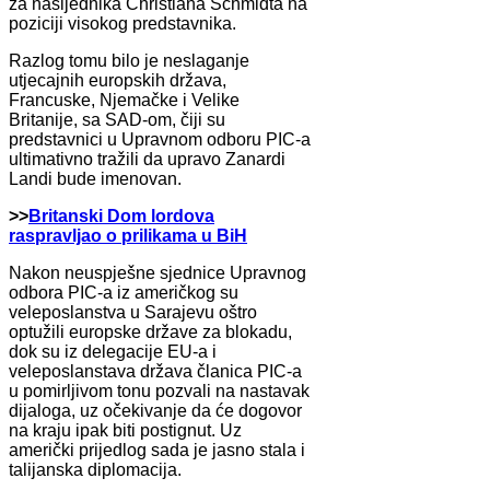
za nasljednika Christiana Schmidta na
poziciji visokog predstavnika.
Razlog tomu bilo je neslaganje
utjecajnih europskih država,
Francuske, Njemačke i Velike
Britanije, sa SAD-om, čiji su
predstavnici u Upravnom odboru PIC-a
ultimativno tražili da upravo Zanardi
Landi bude imenovan.
>>
Britanski Dom lordova
raspravljao o prilikama u BiH
Nakon neuspješne sjednice Upravnog
odbora PIC-a iz američkog su
veleposlanstva u Sarajevu oštro
optužili europske države za blokadu,
dok su iz delegacije EU-a i
veleposlanstava država članica PIC-a
u pomirljivom tonu pozvali na nastavak
dijaloga, uz očekivanje da će dogovor
na kraju ipak biti postignut. Uz
američki prijedlog sada je jasno stala i
talijanska diplomacija.