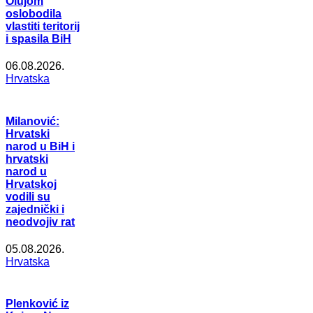
Olujom
oslobodila
vlastiti teritorij
i spasila BiH
06.08.2026.
Hrvatska
Milanović:
Hrvatski
narod u BiH i
hrvatski
narod u
Hrvatskoj
vodili su
zajednički i
neodvojiv rat
05.08.2026.
Hrvatska
Plenković iz