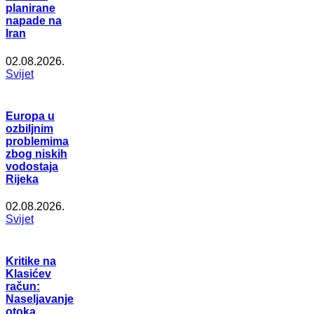
planirane
napade na
Iran
02.08.2026.
Svijet
Europa u
ozbiljnim
problemima
zbog niskih
vodostaja
Rijeka
02.08.2026.
Svijet
Kritike na
Klasićev
račun:
Naseljavanje
otoka