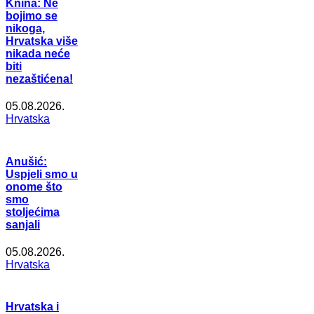
Knina: Ne
bojimo se
nikoga,
Hrvatska više
nikada neće
biti
nezaštićena!
05.08.2026.
Hrvatska
Anušić:
Uspjeli smo u
onome što
smo
stoljećima
sanjali
05.08.2026.
Hrvatska
Hrvatska i