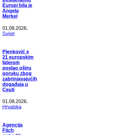
Europi bila je
Angela
Merkel
01.08.2026.
Svijet
Plenković s
21 europskim
liderom
poslao oštru
poruku zbog
zabrinjavajućih
događaja u
Ceuti
01.08.2026.
Hrvatska
Agencija
Fitch