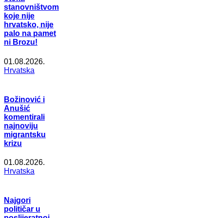
stanovništvom
koje nije
hrvatsko, nije
palo na pamet
ni Brozu!
01.08.2026.
Hrvatska
Božinović i
Anušić
komentirali
najnoviju
migrantsku
krizu
01.08.2026.
Hrvatska
Najgori
političar u
poslijeratnoj