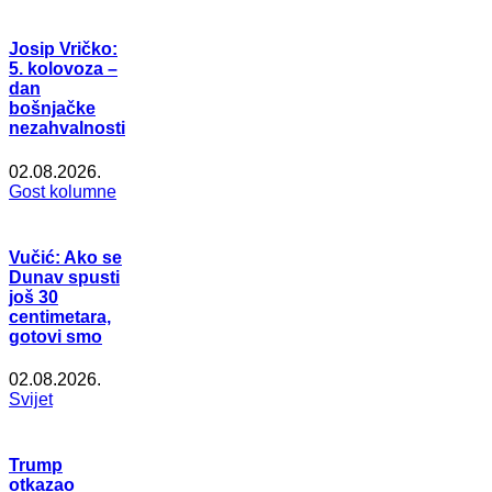
Josip Vričko:
5. kolovoza –
dan
bošnjačke
nezahvalnosti
02.08.2026.
Gost kolumne
Vučić: Ako se
Dunav spusti
još 30
centimetara,
gotovi smo
02.08.2026.
Svijet
Trump
otkazao