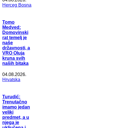
Herceg Bosna
Tomo
Medved:
Domovinski
rat temelj je
naše
državnosti, a
VRO Oluja
kruna svih
naših bitaka
04.08.2026.
Hrvatska
Turudić:
Trenutačno
imamo jedan
veliki
predmet, a u
njega je
uključena i