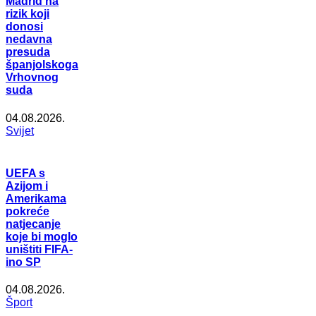
Madrid na
rizik koji
donosi
nedavna
presuda
španjolskoga
Vrhovnog
suda
04.08.2026.
Svijet
UEFA s
Azijom i
Amerikama
pokreće
natjecanje
koje bi moglo
uništiti FIFA-
ino SP
04.08.2026.
Šport