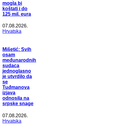
mogla bi
koštati i do
125 mil. eura
07.08.2026.
Hrvatska
Mišetić: Svih
osam
međunarodnih
sudaca
jednoglasno
je utvrdilo da
se
Tuđmanova
izjava
odnosila na
srpske snage
07.08.2026.
Hrvatska