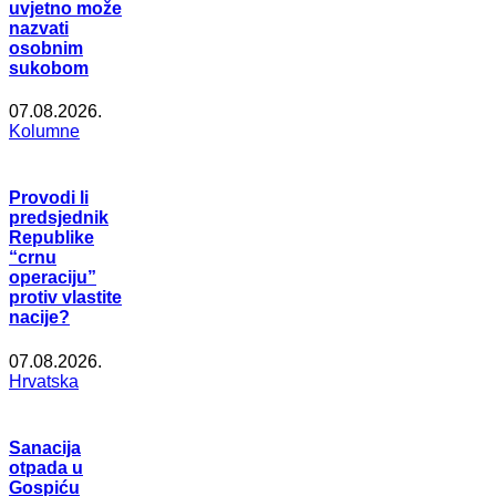
uvjetno može
nazvati
osobnim
sukobom
07.08.2026.
Kolumne
Provodi li
predsjednik
Republike
“crnu
operaciju”
protiv vlastite
nacije?
07.08.2026.
Hrvatska
Sanacija
otpada u
Gospiću