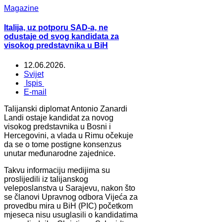
Magazine
Italija, uz potporu SAD-a, ne
odustaje od svog kandidata za
visokog predstavnika u BiH
12.06.2026.
Svijet
Ispis
E-mail
Talijanski diplomat Antonio Zanardi
Landi ostaje kandidat za novog
visokog predstavnika u Bosni i
Hercegovini, a vlada u Rimu očekuje
da se o tome postigne konsenzus
unutar međunarodne zajednice.
Takvu informaciju medijima su
proslijedili iz talijanskog
veleposlanstva u Sarajevu, nakon što
se članovi Upravnog odbora Vijeća za
provedbu mira u BiH (PIC) početkom
mjeseca nisu usuglasili o kandidatima