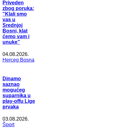
Priveden
zbog poruka:
“Klali smo
vas u
Srednjoj
Bosni, klat
ćemo vam i
unuke”
04.08.2026.
Herceg Bosna
Dinamo
saznao
mogućeg
suparnika u
play-offu Lige
prvaka
03.08.2026.
Šport