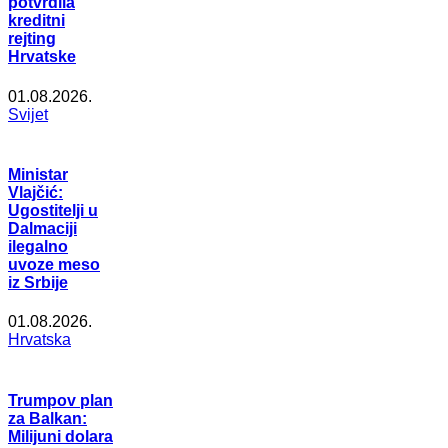
potvrdila
kreditni
rejting
Hrvatske
01.08.2026.
Svijet
Ministar
Vlajčić:
Ugostitelji u
Dalmaciji
ilegalno
uvoze meso
iz Srbije
01.08.2026.
Hrvatska
Trumpov plan
za Balkan:
Milijuni dolara