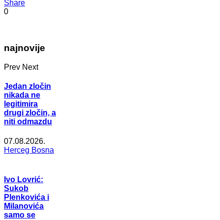
Share
0
najnovije
Prev
Next
Jedan zločin
nikada ne
legitimira
drugi zločin, a
niti odmazdu
07.08.2026.
Herceg Bosna
Ivo Lovrić:
Sukob
Plenkovića i
Milanovića
samo se