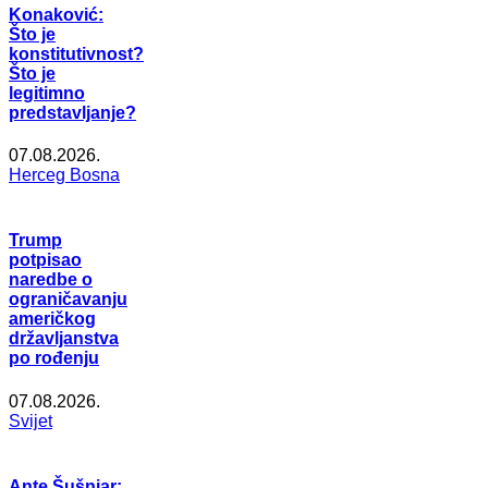
Konaković:
Što je
konstitutivnost?
Što je
legitimno
predstavljanje?
07.08.2026.
Herceg Bosna
Trump
potpisao
naredbe o
ograničavanju
američkog
državljanstva
po rođenju
07.08.2026.
Svijet
Ante Šušnjar: