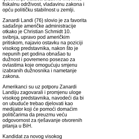
fiskalnu održivost, vladavinu zakona i
opću političku stabilnost u zemlji.
Zanardi Landi (76) slovio je za favorita
sadašnje američke administracije
otkako je Christian Schmidt 10.
svibnja, upravo pod američkim
pritiskom, najavio ostavku na poziciji
visokog predstavnika, nakon što je
nepunih pet godina obnašao tu
dužnost i povremeno posezao za
ovlastima koje omogućuju smjenu
izabranih dužnosnika i nametanje
zakona.
Amerikanci su uz potporu Zanardi
Landiju zagovarali i promjenu uloge
visokog predstavnika, navodeći da bi
on ubuduće trebao djelovati kao
medijator koji će pomoći domaćim
političarima da preuzmu veću
odgovornost za rješavanje otvorenih
pitanja u BiH.
Kandidat za novog visokog