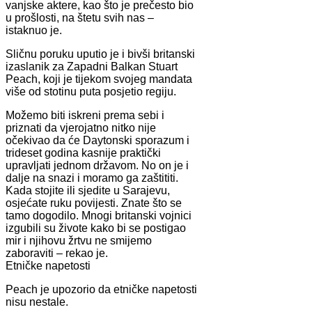
vanjske aktere, kao što je prečesto bio
u prošlosti, na štetu svih nas –
istaknuo je.
Sličnu poruku uputio je i bivši britanski
izaslanik za Zapadni Balkan Stuart
Peach, koji je tijekom svojeg mandata
više od stotinu puta posjetio regiju.
Možemo biti iskreni prema sebi i
priznati da vjerojatno nitko nije
očekivao da će Daytonski sporazum i
trideset godina kasnije praktički
upravljati jednom državom. No on je i
dalje na snazi i moramo ga zaštititi.
Kada stojite ili sjedite u Sarajevu,
osjećate ruku povijesti. Znate što se
tamo dogodilo. Mnogi britanski vojnici
izgubili su živote kako bi se postigao
mir i njihovu žrtvu ne smijemo
zaboraviti – rekao je.
Etničke napetosti
Peach je upozorio da etničke napetosti
nisu nestale.