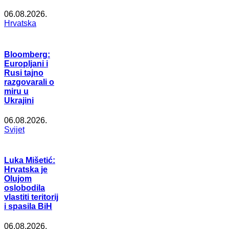
06.08.2026.
Hrvatska
Bloomberg:
Europljani i
Rusi tajno
razgovarali o
miru u
Ukrajini
06.08.2026.
Svijet
Luka Mišetić:
Hrvatska je
Olujom
oslobodila
vlastiti teritorij
i spasila BiH
06.08.2026.