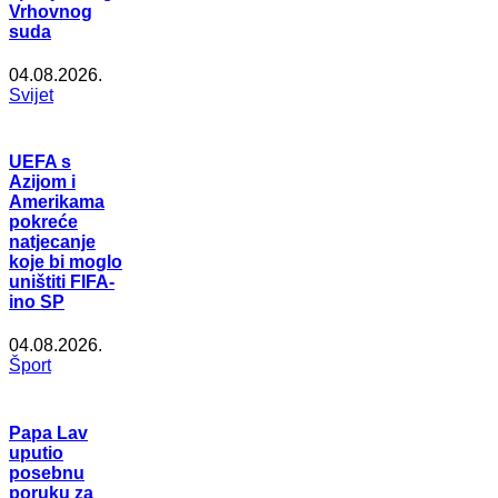
Vrhovnog
suda
04.08.2026.
Svijet
UEFA s
Azijom i
Amerikama
pokreće
natjecanje
koje bi moglo
uništiti FIFA-
ino SP
04.08.2026.
Šport
Papa Lav
uputio
posebnu
poruku za