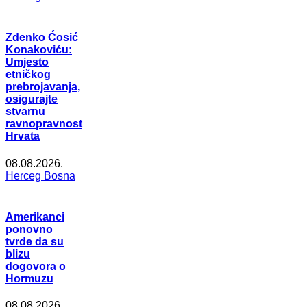
Zdenko Ćosić
Konakoviću:
Umjesto
etničkog
prebrojavanja,
osigurajte
stvarnu
ravnopravnost
Hrvata
08.08.2026.
Herceg Bosna
Amerikanci
ponovno
tvrde da su
blizu
dogovora o
Hormuzu
08.08.2026.