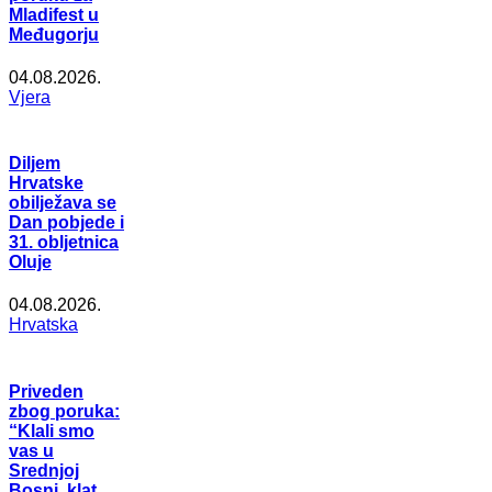
Mladifest u
Međugorju
04.08.2026.
Vjera
Diljem
Hrvatske
obilježava se
Dan pobjede i
31. obljetnica
Oluje
04.08.2026.
Hrvatska
Priveden
zbog poruka:
“Klali smo
vas u
Srednjoj
Bosni, klat