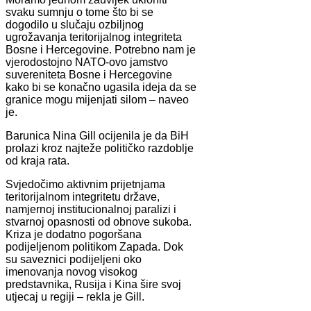
svaku sumnju o tome što bi se
dogodilo u slučaju ozbiljnog
ugrožavanja teritorijalnog integriteta
Bosne i Hercegovine. Potrebno nam je
vjerodostojno NATO-ovo jamstvo
suvereniteta Bosne i Hercegovine
kako bi se konačno ugasila ideja da se
granice mogu mijenjati silom – naveo
je.
Barunica Nina Gill ocijenila je da BiH
prolazi kroz najteže političko razdoblje
od kraja rata.
Svjedočimo aktivnim prijetnjama
teritorijalnom integritetu države,
namjernoj institucionalnoj paralizi i
stvarnoj opasnosti od obnove sukoba.
Kriza je dodatno pogoršana
podijeljenom politikom Zapada. Dok
su saveznici podijeljeni oko
imenovanja novog visokog
predstavnika, Rusija i Kina šire svoj
utjecaj u regiji – rekla je Gill.