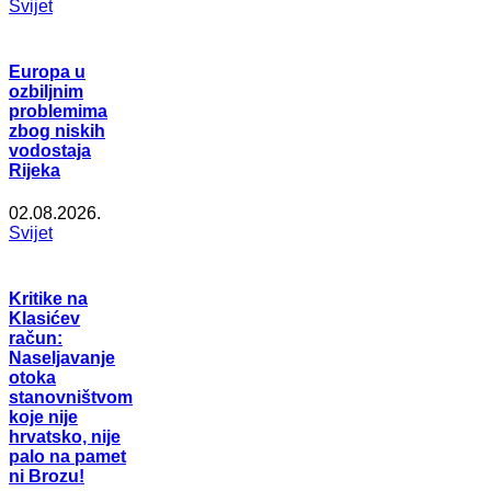
Svijet
Europa u
ozbiljnim
problemima
zbog niskih
vodostaja
Rijeka
02.08.2026.
Svijet
Kritike na
Klasićev
račun:
Naseljavanje
otoka
stanovništvom
koje nije
hrvatsko, nije
palo na pamet
ni Brozu!