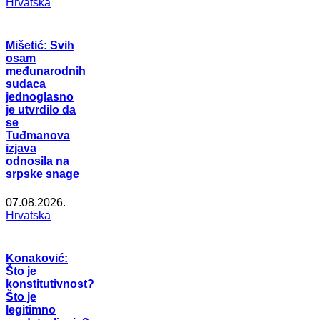
Hrvatska
Mišetić: Svih
osam
međunarodnih
sudaca
jednoglasno
je utvrdilo da
se
Tuđmanova
izjava
odnosila na
srpske snage
07.08.2026.
Hrvatska
Konaković:
Što je
konstitutivnost?
Što je
legitimno