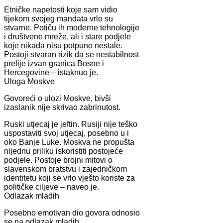
Etničke napetosti koje sam vidio
tijekom svojeg mandata vrlo su
stvarne. Potiču ih moderne tehnologije
i društvene mreže, ali i stare podjele
koje nikada nisu potpuno nestale.
Postoji stvaran rizik da se nestabilnost
prelije izvan granica Bosne i
Hercegovine – istaknuo je.
Uloga Moskve
Govoreći o ulozi Moskve, bivši
izaslanik nije skrivao zabrinutost.
Ruski utjecaj je jeftin. Rusiji nije teško
uspostaviti svoj utjecaj, posebno u i
oko Banje Luke. Moskva ne propušta
nijednu priliku iskoristiti postojeće
podjele. Postoje brojni mitovi o
slavenskom bratstvu i zajedničkom
identitetu koji se vrlo vješto koriste za
političke ciljeve – naveo je.
Odlazak mladih
Posebno emotivan dio govora odnosio
se na odlazak mladih.