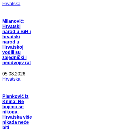
Hrvatska
Milanović:
Hrvatski
narod u BiH i
hrvatski
narod u
Hrvatskoj
vodili su
zajednički i
neodvojiv rat
05.08.2026.
Hrvatska
Plenković iz
Knina: Ne
bojimo se
nikoga,
Hrvatska više
nikada neće
biti