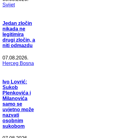
Svijet
Jedan zločin
nikada ne
legitimira
drugi zločin, a
niti odmazdu
07.08.2026.
Herceg Bosna
Ivo Lovrić:
Sukob
Plenkovića i
Milanovića
samo se
uvjetno može
nazvati
osobnim
sukobom