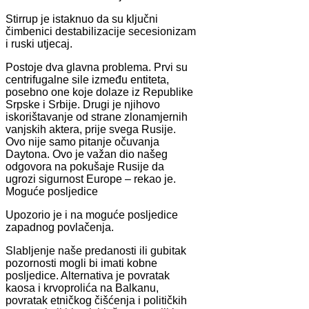
Stirrup je istaknuo da su ključni
čimbenici destabilizacije secesionizam
i ruski utjecaj.
Postoje dva glavna problema. Prvi su
centrifugalne sile između entiteta,
posebno one koje dolaze iz Republike
Srpske i Srbije. Drugi je njihovo
iskorištavanje od strane zlonamjernih
vanjskih aktera, prije svega Rusije.
Ovo nije samo pitanje očuvanja
Daytona. Ovo je važan dio našeg
odgovora na pokušaje Rusije da
ugrozi sigurnost Europe – rekao je.
Moguće posljedice
Upozorio je i na moguće posljedice
zapadnog povlačenja.
Slabljenje naše predanosti ili gubitak
pozornosti mogli bi imati kobne
posljedice. Alternativa je povratak
kaosa i krvoprolića na Balkanu,
povratak etničkog čišćenja i političkih