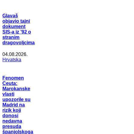
Glavaš
objavio tajni
dokument
SIS-a iz ’92 o
stranim
dragovoljcima
04.08.2026.
Hrvatska
Fenomen
Ceuta:
Marokanske
vlasti
upozorile su
Madrid na
rizik koji
donosi
nedavna
presuda
španjolskoga