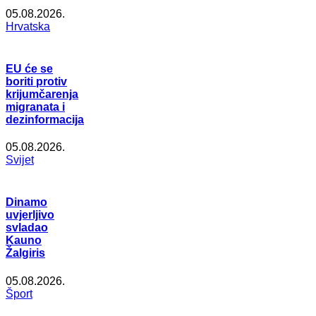
05.08.2026.
Hrvatska
EU će se
boriti protiv
krijumčarenja
migranata i
dezinformacija
05.08.2026.
Svijet
Dinamo
uvjerljivo
svladao
Kauno
Žalgiris
05.08.2026.
Šport