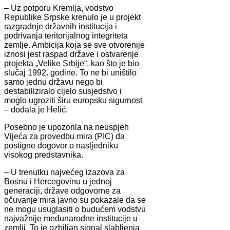
– Uz potporu Kremlja, vodstvo
Republike Srpske krenulo je u projekt
razgradnje državnih institucija i
podrivanja teritorijalnog integriteta
zemlje. Ambicija koja se sve otvorenije
iznosi jest raspad države i ostvarenje
projekta „Velike Srbije“, kao što je bio
slučaj 1992. godine. To ne bi uništilo
samo jednu državu nego bi
destabiliziralo cijelo susjedstvo i
moglo ugroziti širu europsku sigurnost
– dodala je Helić.
Posebno je upozorila na neuspjeh
Vijeća za provedbu mira (PIC) da
postigne dogovor o nasljedniku
visokog predstavnika.
– U trenutku najvećeg izazova za
Bosnu i Hercegovinu u jednoj
generaciji, države odgovorne za
očuvanje mira javno su pokazale da se
ne mogu usuglasiti o budućem vodstvu
najvažnije međunarodne institucije u
zemlji. To je ozbiljan signal slabljenja