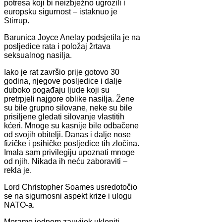
potresa koji bi neizbježno ugrozili i
europsku sigurnost – istaknuo je
Stirrup.
Barunica Joyce Anelay podsjetila je na
posljedice rata i položaj žrtava
seksualnog nasilja.
Iako je rat završio prije gotovo 30
godina, njegove posljedice i dalje
duboko pogađaju ljude koji su
pretrpjeli najgore oblike nasilja. Žene
su bile grupno silovane, neke su bile
prisiljene gledati silovanje vlastitih
kćeri. Mnoge su kasnije bile odbačene
od svojih obitelji. Danas i dalje nose
fizičke i psihičke posljedice tih zločina.
Imala sam privilegiju upoznati mnoge
od njih. Nikada ih neću zaboraviti –
rekla je.
Lord Christopher Soames usredotočio
se na sigurnosni aspekt krize i ulogu
NATO-a.
Moramo jednom zauvijek ukloniti