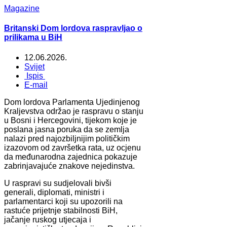
Magazine
Britanski Dom lordova raspravljao o
prilikama u BiH
12.06.2026.
Svijet
Ispis
E-mail
Dom lordova Parlamenta Ujedinjenog
Kraljevstva održao je raspravu o stanju
u Bosni i Hercegovini, tijekom koje je
poslana jasna poruka da se zemlja
nalazi pred najozbiljnijim političkim
izazovom od završetka rata, uz ocjenu
da međunarodna zajednica pokazuje
zabrinjavajuće znakove nejedinstva.
U raspravi su sudjelovali bivši
generali, diplomati, ministri i
parlamentarci koji su upozorili na
rastuće prijetnje stabilnosti BiH,
jačanje ruskog utjecaja i