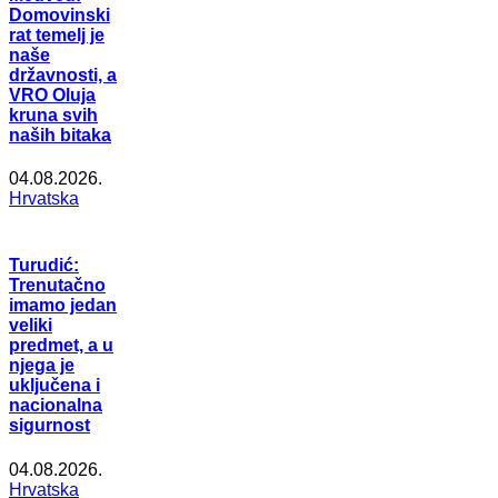
Domovinski
rat temelj je
naše
državnosti, a
VRO Oluja
kruna svih
naših bitaka
04.08.2026.
Hrvatska
Turudić:
Trenutačno
imamo jedan
veliki
predmet, a u
njega je
uključena i
nacionalna
sigurnost
04.08.2026.
Hrvatska