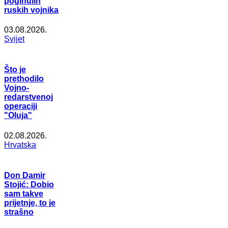
poginulih
ruskih vojnika
03.08.2026.
Svijet
Što je
prethodilo
Vojno-
redarstvenoj
operaciji
"Oluja"
02.08.2026.
Hrvatska
Don Damir
Stojić: Dobio
sam takve
prijetnje, to je
strašno