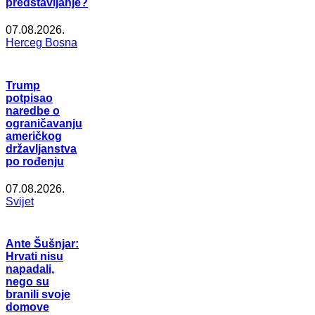
predstavljanje?
07.08.2026.
Herceg Bosna
Trump
potpisao
naredbe o
ograničavanju
američkog
državljanstva
po rođenju
07.08.2026.
Svijet
Ante Šušnjar:
Hrvati nisu
napadali,
nego su
branili svoje
domove