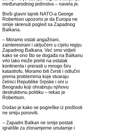
međunarodnog jedinstva – navela je.
Bivši glavni tajnik NATO-a George
Robertson upozorio je da Europa ne
smije skrenuti pogled sa Zapadnog
Balkana.
– Moramo ostati angažirani,
zainteresirani i uključeni u cijelu regiju
Zapadnog Balkana. Već smo vidjeli
kako se ono što se događa na Balkanu
vrlo lako može preliti na ostatak
kontinenta i prerasti u mnogo širu
katastrofu. Moramo biti čvrsti i odlučni
prema problemima koje stvaraju
čelnici Republike Srpske i oni u
Beogradu koji ohrabruju njihovu
destruktivnu politiku – rekao je
Robertson.
Dodao je kako se pogreške iz prošlosti
ne smiju ponoviti.
– Zapadni Balkan ne smije postati
igralište za zlonamjerne unutarnje i