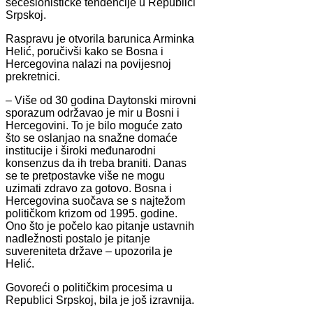
secesionističke tendencije u Republici
Srpskoj.
Raspravu je otvorila barunica Arminka
Helić, poručivši kako se Bosna i
Hercegovina nalazi na povijesnoj
prekretnici.
– Više od 30 godina Daytonski mirovni
sporazum održavao je mir u Bosni i
Hercegovini. To je bilo moguće zato
što se oslanjao na snažne domaće
institucije i široki međunarodni
konsenzus da ih treba braniti. Danas
se te pretpostavke više ne mogu
uzimati zdravo za gotovo. Bosna i
Hercegovina suočava se s najtežom
političkom krizom od 1995. godine.
Ono što je počelo kao pitanje ustavnih
nadležnosti postalo je pitanje
suvereniteta države – upozorila je
Helić.
Govoreći o političkim procesima u
Republici Srpskoj, bila je još izravnija.