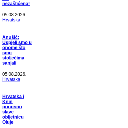
nezaštićena!
05.08.2026.
Hrvatska
Anušić:
Uspjeli smo u
onome što
smo
stoljećima
sanjali
05.08.2026.
Hrvatska
Hrvatska i
Knin
ponosno
slave
obljetnicu
Oluje