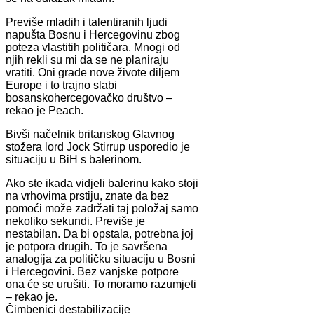
Previše mladih i talentiranih ljudi
napušta Bosnu i Hercegovinu zbog
poteza vlastitih političara. Mnogi od
njih rekli su mi da se ne planiraju
vratiti. Oni grade nove živote diljem
Europe i to trajno slabi
bosanskohercegovačko društvo –
rekao je Peach.
Bivši načelnik britanskog Glavnog
stožera lord Jock Stirrup usporedio je
situaciju u BiH s balerinom.
Ako ste ikada vidjeli balerinu kako stoji
na vrhovima prstiju, znate da bez
pomoći može zadržati taj položaj samo
nekoliko sekundi. Previše je
nestabilan. Da bi opstala, potrebna joj
je potpora drugih. To je savršena
analogija za političku situaciju u Bosni
i Hercegovini. Bez vanjske potpore
ona će se urušiti. To moramo razumjeti
– rekao je.
Čimbenici destabilizacije