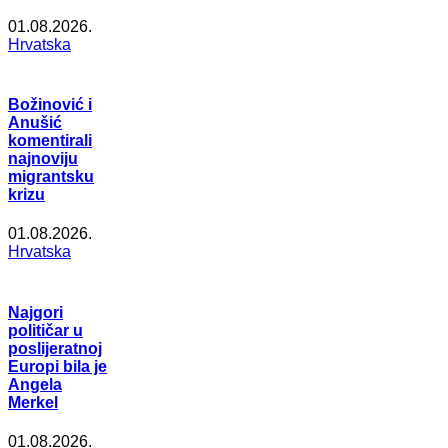
01.08.2026.
Hrvatska
Božinović i
Anušić
komentirali
najnoviju
migrantsku
krizu
01.08.2026.
Hrvatska
Najgori
političar u
poslijeratnoj
Europi bila je
Angela
Merkel
01.08.2026.