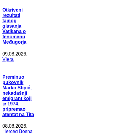
Otkriveni
rezultati
tajnog
glasanja
Vatikana o
fenomenu
Međugorja
09.08.2026.
Vjera
Preminuo
pukovnik
Marko Stipić,
nekadašnji
emigrant koji
je 1974.
pripremao
atentat na Tita
08.08.2026.
Herceg Bosna