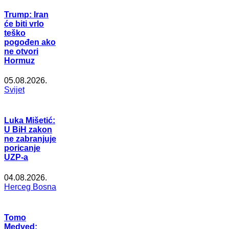
Trump: Iran
će biti vrlo
teško
pogođen ako
ne otvori
Hormuz
05.08.2026.
Svijet
Luka Mišetić:
U BiH zakon
ne zabranjuje
poricanje
UZP-a
04.08.2026.
Herceg Bosna
Tomo
Medved: