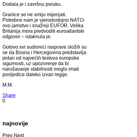
Dodala je i završnu poruku.
Granice se ne smiju mijenjati.
Potrebno nam je vjerodostojno NATO-
ovo jamstvo i snažniji EUFOR. Velika
Britanija mora predvoditi euroatlantski
odgovor – istaknula je.
Gotovo svi sudionici rasprave složili su
se da Bosna i Hercegovina predstavlja
jedan od najvećih testova europske
sigurnosti, uz upozorenje da bi
narušavanje stabilnosti moglo imati
posljedice daleko izvan regije.
M.M.
Share
0
najnovije
Prev
Next