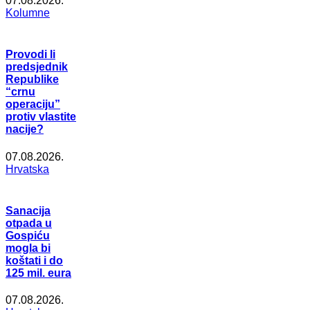
07.08.2026.
Kolumne
Provodi li
predsjednik
Republike
“crnu
operaciju”
protiv vlastite
nacije?
07.08.2026.
Hrvatska
Sanacija
otpada u
Gospiću
mogla bi
koštati i do
125 mil. eura
07.08.2026.