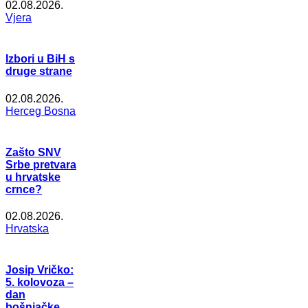
02.08.2026.
Vjera
Izbori u BiH s
druge strane
02.08.2026.
Herceg Bosna
Zašto SNV
Srbe pretvara
u hrvatske
crnce?
02.08.2026.
Hrvatska
Josip Vričko:
5. kolovoza –
dan
bošnjačke