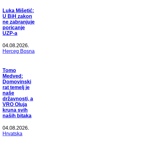
Luka Mišetić:
U BiH zakon
ne zabranjuje
poricanje
UZP-a
04.08.2026.
Herceg Bosna
Tomo
Medved:
Domovinski
rat temelj je
naše
državnosti, a
VRO Oluja
kruna svih
naših bitaka
04.08.2026.
Hrvatska