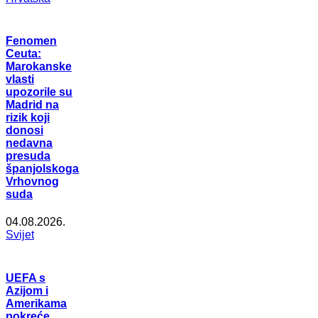
Fenomen
Ceuta:
Marokanske
vlasti
upozorile su
Madrid na
rizik koji
donosi
nedavna
presuda
španjolskoga
Vrhovnog
suda
04.08.2026.
Svijet
UEFA s
Azijom i
Amerikama
pokreće