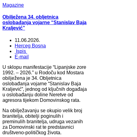
Magazine
Obilježena 34. obljetnica
oslobađanja vojarne “Stanislav Baja
Kraljević”
11.06.2026.
Herceg Bosna
Ispis
E-mail
U sklopu manifestacije “Lipanjske zore
1992. – 2026.” u Rodoču kod Mostara
obilježena je 34. Obljetnica
oslobađanja vojarne “Stanislav Baja
Kraljević”, jednog od ključnih događaja
u oslobađanju doline Neretve od
agresora tijekom Domovinskog rata.
Na obilježavanju se okupio velik broj
branitelja, obitelji poginulih i
preminulih branitelja, udruga vezanih
za Domovinski rat te predstavnici
društveno-političkog života.