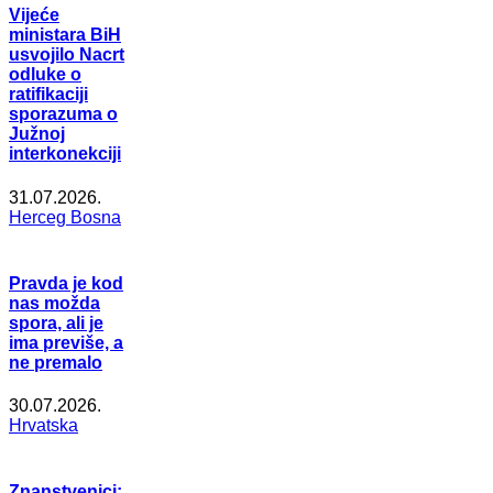
Vijeće
ministara BiH
usvojilo Nacrt
odluke o
ratifikaciji
sporazuma o
Južnoj
interkonekciji
31.07.2026.
Herceg Bosna
Pravda je kod
nas možda
spora, ali je
ima previše, a
ne premalo
30.07.2026.
Hrvatska
Znanstvenici: