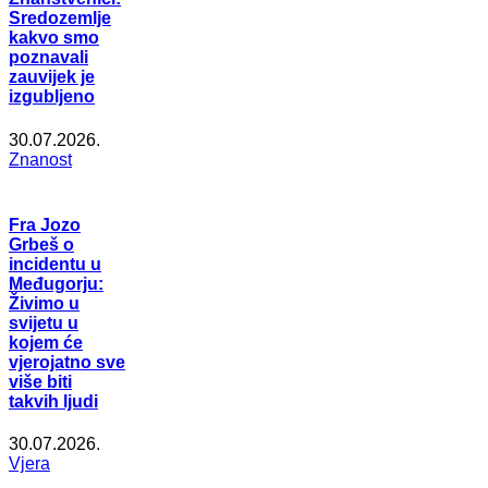
Sredozemlje
kakvo smo
poznavali
zauvijek je
izgubljeno
30.07.2026.
Znanost
Fra Jozo
Grbeš o
incidentu u
Međugorju:
Živimo u
svijetu u
kojem će
vjerojatno sve
više biti
takvih ljudi
30.07.2026.
Vjera