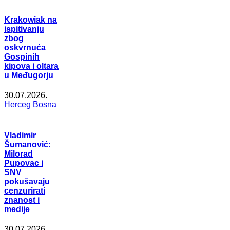
Krakowiak na
ispitivanju
zbog
oskvrnuća
Gospinih
kipova i oltara
u Međugorju
30.07.2026.
Herceg Bosna
Vladimir
Šumanović:
Milorad
Pupovac i
SNV
pokušavaju
cenzurirati
znanost i
medije
30.07.2026.