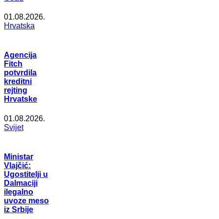
01.08.2026.
Hrvatska
Agencija
Fitch
potvrdila
kreditni
rejting
Hrvatske
01.08.2026.
Svijet
Ministar
Vlajčić:
Ugostitelji u
Dalmaciji
ilegalno
uvoze meso
iz Srbije