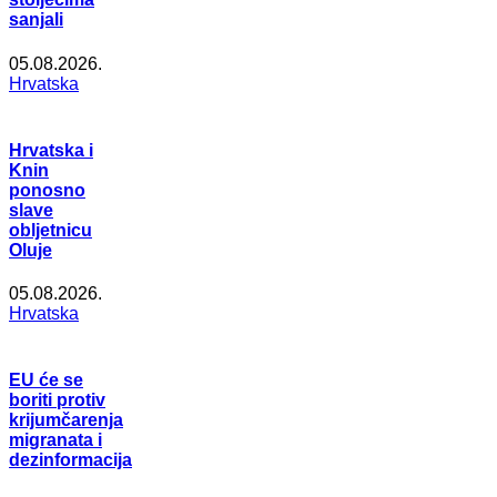
sanjali
05.08.2026.
Hrvatska
Hrvatska i
Knin
ponosno
slave
obljetnicu
Oluje
05.08.2026.
Hrvatska
EU će se
boriti protiv
krijumčarenja
migranata i
dezinformacija