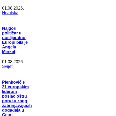
01.08.2026.
Hrvatska
Najgori
političar u
poslijeratnoj
Europi bila je
Angela
Merkel
01.08.2026.
Svijet
Plenković s
21 europskim
liderom
poslao oštru
poruku zbog
zabrinjavajućih
događaja u
Ceuti