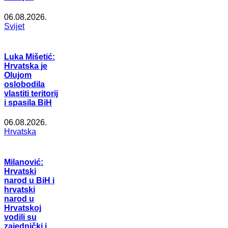
06.08.2026.
Svijet
Luka Mišetić:
Hrvatska je
Olujom
oslobodila
vlastiti teritorij
i spasila BiH
06.08.2026.
Hrvatska
Milanović:
Hrvatski
narod u BiH i
hrvatski
narod u
Hrvatskoj
vodili su
zajednički i