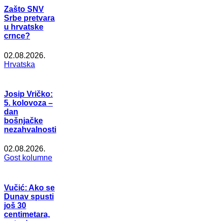
Zašto SNV
Srbe pretvara
u hrvatske
crnce?
02.08.2026.
Hrvatska
Josip Vričko:
5. kolovoza –
dan
bošnjačke
nezahvalnosti
02.08.2026.
Gost kolumne
Vučić: Ako se
Dunav spusti
još 30
centimetara,