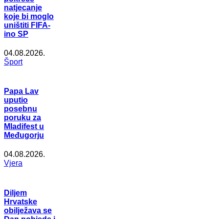
natjecanje
koje bi moglo
uništiti FIFA-
ino SP
04.08.2026.
Šport
Papa Lav
uputio
posebnu
poruku za
Mladifest u
Međugorju
04.08.2026.
Vjera
Diljem
Hrvatske
obilježava se