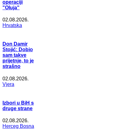
operaciji
"Oluja"
02.08.2026.
Hrvatska
Don Damir
Stojić: Dobio
sam takve
prijetnje, to je
strašno
02.08.2026.
Vjera
Izbori u BiH s
druge strane
02.08.2026.
Herceg Bosna