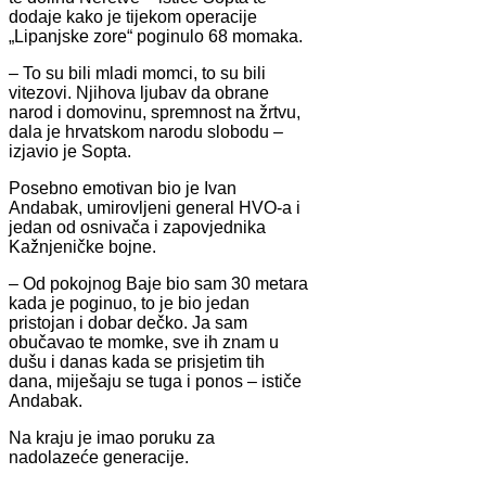
dodaje kako je tijekom operacije
„Lipanjske zore“ poginulo 68 momaka.
– To su bili mladi momci, to su bili
vitezovi. Njihova ljubav da obrane
narod i domovinu, spremnost na žrtvu,
dala je hrvatskom narodu slobodu –
izjavio je Sopta.
Posebno emotivan bio je Ivan
Andabak, umirovljeni general HVO-a i
jedan od osnivača i zapovjednika
Kažnjeničke bojne.
– Od pokojnog Baje bio sam 30 metara
kada je poginuo, to je bio jedan
pristojan i dobar dečko. Ja sam
obučavao te momke, sve ih znam u
dušu i danas kada se prisjetim tih
dana, miješaju se tuga i ponos – ističe
Andabak.
Na kraju je imao poruku za
nadolazeće generacije.