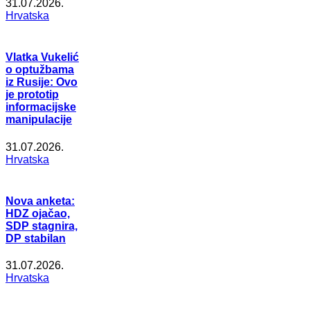
31.07.2026.
Hrvatska
Vlatka Vukelić
o optužbama
iz Rusije: Ovo
je prototip
informacijske
manipulacije
31.07.2026.
Hrvatska
Nova anketa:
HDZ ojačao,
SDP stagnira,
DP stabilan
31.07.2026.
Hrvatska