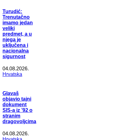
Turudić:
Trenutačno
imamo jedan
veliki
predmet, a u
njega je
uključena i
nacionalna
sigurnost
04.08.2026.
Hrvatska
Glavaš
objavio tajni
dokument
SIS-a iz ’92 o
stranim
dragovoljcima
04.08.2026.
Hrvatska