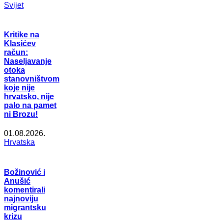
Svijet
Kritike na
Klasićev
račun:
Naseljavanje
otoka
stanovništvom
koje nije
hrvatsko, nije
palo na pamet
ni Brozu!
01.08.2026.
Hrvatska
Božinović i
Anušić
komentirali
najnoviju
migrantsku
krizu