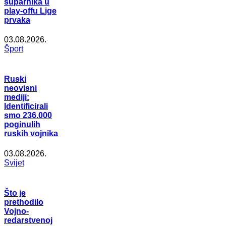
suparnika u
play-offu Lige
prvaka
03.08.2026.
Šport
Ruski
neovisni
mediji:
Identificirali
smo 236.000
poginulih
ruskih vojnika
03.08.2026.
Svijet
Što je
prethodilo
Vojno-
redarstvenoj