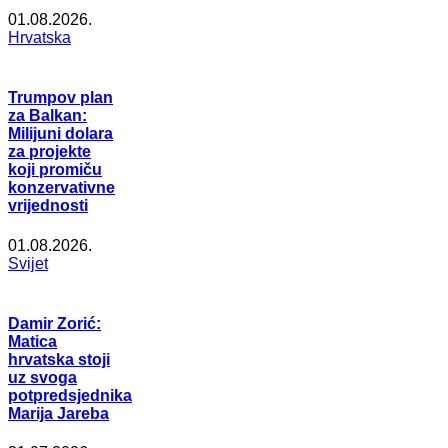
01.08.2026.
Hrvatska
Trumpov plan
za Balkan:
Milijuni dolara
za projekte
koji promiču
konzervativne
vrijednosti
01.08.2026.
Svijet
Damir Zorić:
Matica
hrvatska stoji
uz svoga
potpredsjednika
Marija Jareba