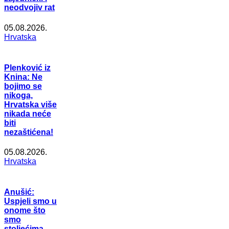
neodvojiv rat
05.08.2026.
Hrvatska
Plenković iz
Knina: Ne
bojimo se
nikoga,
Hrvatska više
nikada neće
biti
nezaštićena!
05.08.2026.
Hrvatska
Anušić:
Uspjeli smo u
onome što
smo
stoljećima