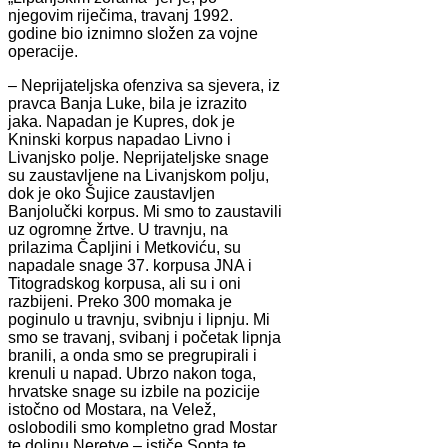
njegovim riječima, travanj 1992.
godine bio iznimno složen za vojne
operacije.
– Neprijateljska ofenziva sa sjevera, iz
pravca Banja Luke, bila je izrazito
jaka. Napadan je Kupres, dok je
Kninski korpus napadao Livno i
Livanjsko polje. Neprijateljske snage
su zaustavljene na Livanjskom polju,
dok je oko Šujice zaustavljen
Banjolučki korpus. Mi smo to zaustavili
uz ogromne žrtve. U travnju, na
prilazima Čapljini i Metkoviću, su
napadale snage 37. korpusa JNA i
Titogradskog korpusa, ali su i oni
razbijeni. Preko 300 momaka je
poginulo u travnju, svibnju i lipnju. Mi
smo se travanj, svibanj i početak lipnja
branili, a onda smo se pregrupirali i
krenuli u napad. Ubrzo nakon toga,
hrvatske snage su izbile na pozicije
istočno od Mostara, na Velež,
oslobodili smo kompletno grad Mostar
te dolinu Neretve – ističe Sopta te