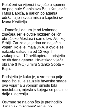
Položeni su vijenci i svijeće u spomen
na poginule Stanislava Baju Kraljevića
i Miju Babića, a nakon polaganja
održana je i sveta misa u kapelici sv.
Ivana Krstitelja.
– Današnji datum je od iznimnog
značaja, jer je ovdje razbijen čelični
obruč oko Mostara i san o tzv. „Velikoj
Srbiji. Zauzeta je jedna od najjačih
vojarni koje je imala JNA, a ovdje se
nalazila eskadrila od 12 vojnih
zrakoplova i 12 helikoptera – prisjetio
se tih dana general Hrvatskog vijeća
obrane (HVO) u miru Stanko Sopta –
Baja.
Podsjetio je kako je, u vremenu prije
nego što su je zauzele hrvatske snage,
ova vojarna u vojnom smislu bila
mostobran, mjesto s kojega se polazilo
dalje u agresiju.
Osvrnuo se na ono što je prethodilo
„Lipanjskim zorama“ jer je, po