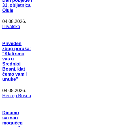
Dan pobjede i
31. obljetnica
Oluje
04.08.2026.
Hrvatska
Priveden
zbog poruka:
“Klali smo
vas u
Srednjoj
Bosni, klat
ćemo vam i
unuke”
04.08.2026.
Herceg Bosna
Dinamo
saznao
mogućeg