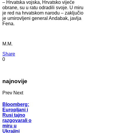
– Hrvatska vojska, Hrvatsko vijeće
obrane, su u ratu odradili svoje. U miru
je red na hrvatskom narodu – zaključio
je umirovljeni general Andabak, javlja
Fena.
M.M.
Share
0
najnovije
Prev
Next
Bloomberg:
Europljani i
Rusi tajno
razgovarali o
miru u
Ukrajini