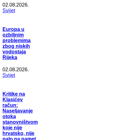
02.08.2026.
Svijet
Europa u
ozbiljnim
problemima
zbog niskih
vodostaja
Rijeka
02.08.2026.
Svijet
Kritike na
Klasićev
račun:
Naseljavanje
otoka
stanovništvom
koje nije
hrvatsko, nije
palo na pamet