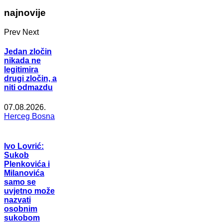
najnovije
Prev
Next
Jedan zločin
nikada ne
legitimira
drugi zločin, a
niti odmazdu
07.08.2026.
Herceg Bosna
Ivo Lovrić:
Sukob
Plenkovića i
Milanovića
samo se
uvjetno može
nazvati
osobnim
sukobom