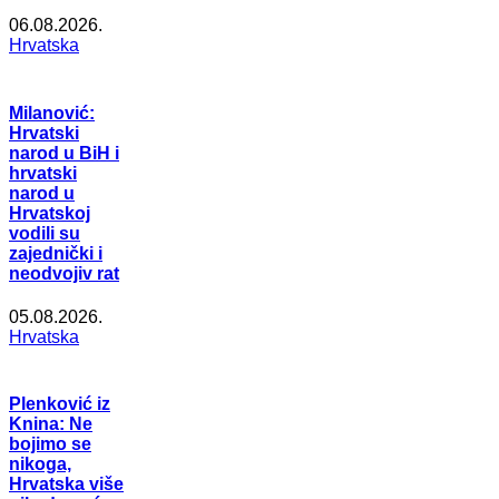
06.08.2026.
Hrvatska
Milanović:
Hrvatski
narod u BiH i
hrvatski
narod u
Hrvatskoj
vodili su
zajednički i
neodvojiv rat
05.08.2026.
Hrvatska
Plenković iz
Knina: Ne
bojimo se
nikoga,
Hrvatska više