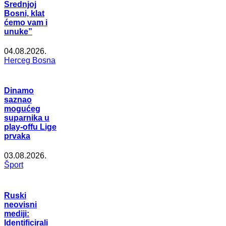
Srednjoj
Bosni, klat
ćemo vam i
unuke”
04.08.2026.
Herceg Bosna
Dinamo
saznao
mogućeg
suparnika u
play-offu Lige
prvaka
03.08.2026.
Šport
Ruski
neovisni
mediji:
Identificirali