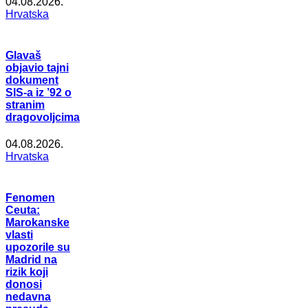
04.08.2026.
Hrvatska
Glavaš
objavio tajni
dokument
SIS-a iz ’92 o
stranim
dragovoljcima
04.08.2026.
Hrvatska
Fenomen
Ceuta:
Marokanske
vlasti
upozorile su
Madrid na
rizik koji
donosi
nedavna