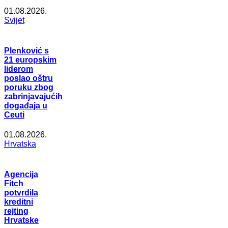
01.08.2026.
Svijet
Plenković s
21 europskim
liderom
poslao oštru
poruku zbog
zabrinjavajućih
događaja u
Ceuti
01.08.2026.
Hrvatska
Agencija
Fitch
potvrdila
kreditni
rejting
Hrvatske