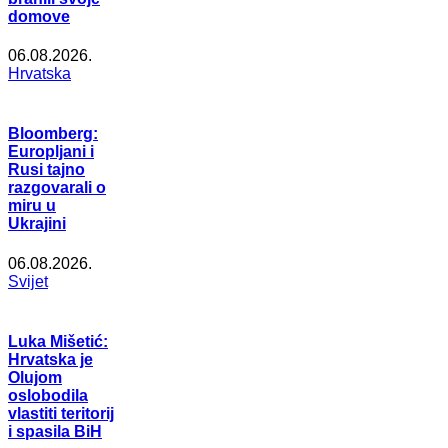
domove
06.08.2026.
Hrvatska
Bloomberg:
Europljani i
Rusi tajno
razgovarali o
miru u
Ukrajini
06.08.2026.
Svijet
Luka Mišetić:
Hrvatska je
Olujom
oslobodila
vlastiti teritorij
i spasila BiH