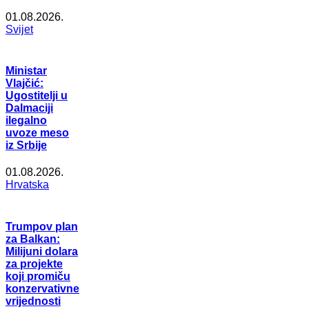
01.08.2026.
Svijet
Ministar
Vlajčić:
Ugostitelji u
Dalmaciji
ilegalno
uvoze meso
iz Srbije
01.08.2026.
Hrvatska
Trumpov plan
za Balkan:
Milijuni dolara
za projekte
koji promiču
konzervativne
vrijednosti