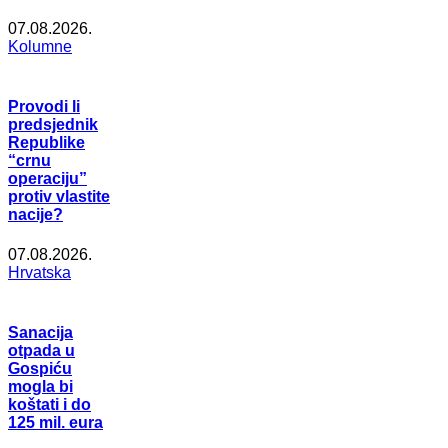
07.08.2026.
Kolumne
Provodi li
predsjednik
Republike
“crnu
operaciju”
protiv vlastite
nacije?
07.08.2026.
Hrvatska
Sanacija
otpada u
Gospiću
mogla bi
koštati i do
125 mil. eura