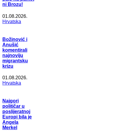
ni Brozu!
01.08.2026.
Hrvatska
Božinović i
Anušić
komentirali
najnoviju
migrantsku
krizu
01.08.2026.
Hrvatska
Najgori
političar u
poslijeratnoj
Europi bila je
Angela
Merkel