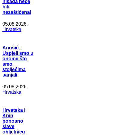
nikada neće
biti
nezaštićena!
05.08.2026.
Hrvatska
Anušić:
Uspjeli smo u
onome što
smo
stoljećima
sanjali
05.08.2026.
Hrvatska
Hrvatska i
Knin
ponosno
slave
obljetnicu