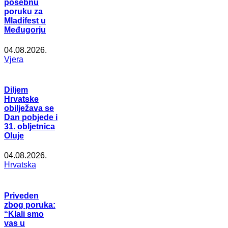
posebnu
poruku za
Mladifest u
Međugorju
04.08.2026.
Vjera
Diljem
Hrvatske
obilježava se
Dan pobjede i
31. obljetnica
Oluje
04.08.2026.
Hrvatska
Priveden
zbog poruka:
“Klali smo
vas u