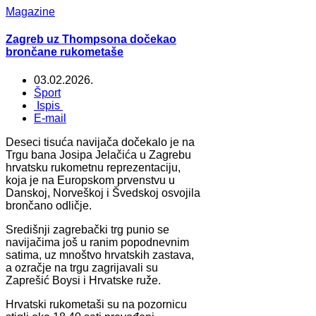
Magazine
Zagreb uz Thompsona dočekao
brončane rukometaše
03.02.2026.
Šport
Ispis
E-mail
Deseci tisuća navijača dočekalo je na
Trgu bana Josipa Jelačića u Zagrebu
hrvatsku rukometnu reprezentaciju,
koja je na Europskom prvenstvu u
Danskoj, Norveškoj i Švedskoj osvojila
brončano odličje.
Središnji zagrebački trg punio se
navijačima još u ranim popodnevnim
satima, uz mnoštvo hrvatskih zastava,
a ozračje na trgu zagrijavali su
Zaprešić Boysi i Hrvatske ruže.
Hrvatski rukometaši su na pozornicu