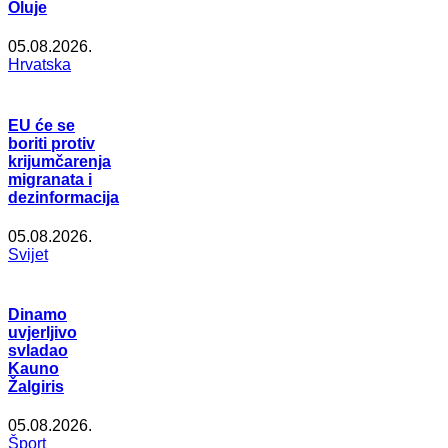
Oluje
05.08.2026.
Hrvatska
EU će se
boriti protiv
krijumčarenja
migranata i
dezinformacija
05.08.2026.
Svijet
Dinamo
uvjerljivo
svladao
Kauno
Žalgiris
05.08.2026.
Šport