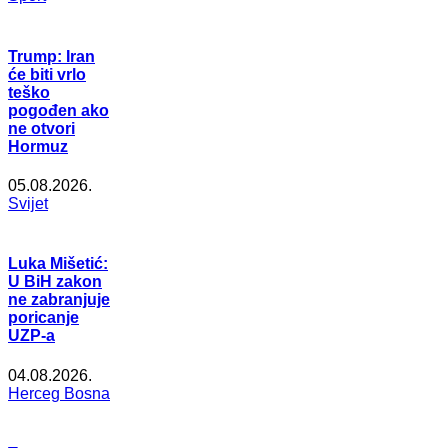
Trump: Iran
će biti vrlo
teško
pogođen ako
ne otvori
Hormuz
05.08.2026.
Svijet
Luka Mišetić:
U BiH zakon
ne zabranjuje
poricanje
UZP-a
04.08.2026.
Herceg Bosna