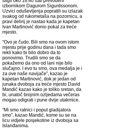
stigli oko 18.40 sati prevođeni
izbornikom Dagurom Sigurdssonom.
Uzvici oduševljenja popratili su izlazak
svakog od rukometaša na pozornicu, a
pravi delirij je nastao kada je kapetan
Ivan Martinović donio pokal za treće
mjesto.
“Ovo je čudo. Bili smo na ovom istom
mjestu prije godinu dana i tada smo
rekli kako bi bilo dobro da to
ponovimo. Trudili smo se da
pokažemo da ono od lani nije bilo
slučajno. I evo tu smo, ova medalja je i
za ove naše navijače”, kazao je
kapetan Martinović, dok je jedan od
junaka dvoboja za treće mjesto David
Mandić kazao kako je toliko sretan, da
bi, unatoč brojnim ozljedama večeras
mogao odigrati i pune dvije utakmice.
“Mi smo ratnici i poput gladijatora
smo”, kazao Mandić, kome su se na
licu vidjele posjekotine iz dvoboja sa
Islanđanima.