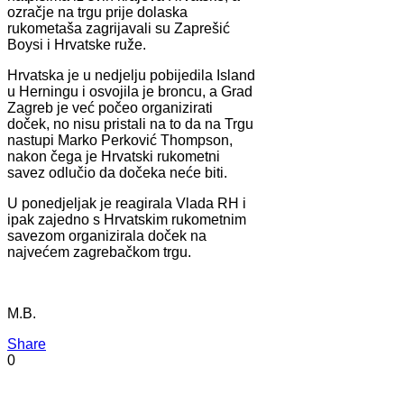
ozračje na trgu prije dolaska
rukometaša zagrijavali su Zaprešić
Boysi i Hrvatske ruže.
Hrvatska je u nedjelju pobijedila Island
u Herningu i osvojila je broncu, a Grad
Zagreb je već počeo organizirati
doček, no nisu pristali na to da na Trgu
nastupi Marko Perković Thompson,
nakon čega je Hrvatski rukometni
savez odlučio da dočeka neće biti.
U ponedjeljak je reagirala Vlada RH i
ipak zajedno s Hrvatskim rukometnim
savezom organizirala doček na
najvećem zagrebačkom trgu.
M.B.
Share
0