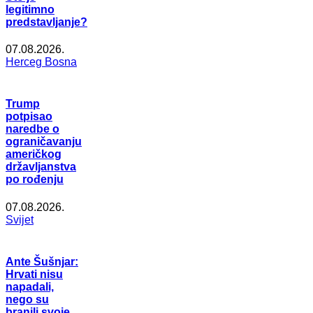
legitimno
predstavljanje?
07.08.2026.
Herceg Bosna
Trump
potpisao
naredbe o
ograničavanju
američkog
državljanstva
po rođenju
07.08.2026.
Svijet
Ante Šušnjar:
Hrvati nisu
napadali,
nego su
branili svoje