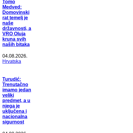
Tomo
Medved:
Domovinski
rat temelj je
naše
državnosti, a
VRO Oluja
kruna svih
naših bitaka
04.08.2026.
Hrvatska
Turudić:
Trenutačno
imamo jedan
veliki
predmet, a u
njega je
uključena i
nacionalna
sigurnost