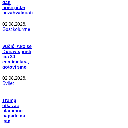
dan
bošnjačke
nezahvalnosti
02.08.2026.
Gost kolumne
Vučić: Ako se
Dunav spusti
još 30
centimetara,
gotovi smo
02.08.2026.
Svijet
Trump
otkazao
planirane
napade na
Iran