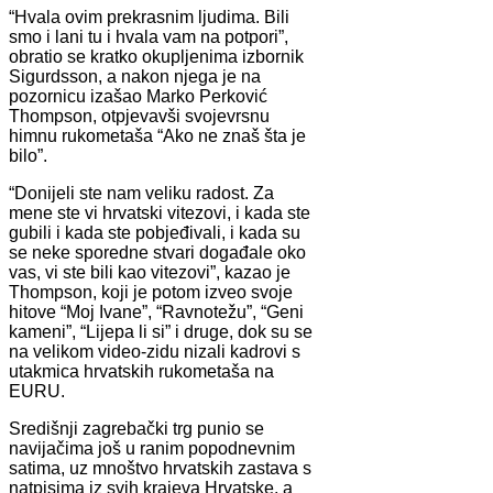
“Hvala ovim prekrasnim ljudima. Bili
smo i lani tu i hvala vam na potpori”,
obratio se kratko okupljenima izbornik
Sigurdsson, a nakon njega je na
pozornicu izašao Marko Perković
Thompson, otpjevavši svojevrsnu
himnu rukometaša “Ako ne znaš šta je
bilo”.
“Donijeli ste nam veliku radost. Za
mene ste vi hrvatski vitezovi, i kada ste
gubili i kada ste pobjeđivali, i kada su
se neke sporedne stvari događale oko
vas, vi ste bili kao vitezovi”, kazao je
Thompson, koji je potom izveo svoje
hitove “Moj Ivane”, “Ravnotežu”, “Geni
kameni”, “Lijepa li si” i druge, dok su se
na velikom video-zidu nizali kadrovi s
utakmica hrvatskih rukometaša na
EURU.
Središnji zagrebački trg punio se
navijačima još u ranim popodnevnim
satima, uz mnoštvo hrvatskih zastava s
natpisima iz svih krajeva Hrvatske, a