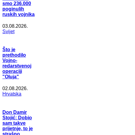
smo 236.000
poginulih
ruskih vojnika
03.08.2026.
Svijet
Što je
prethodilo
Vojno-
redarstvenoj
operaciji
"Oluja"
02.08.2026.
Hrvatska
Don Damir
Stojić: Dobio
sam takve
prijetnje, to je
strašno