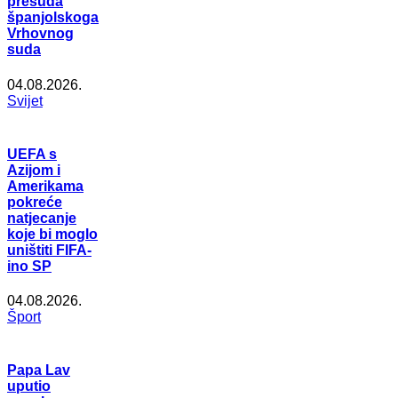
presuda
španjolskoga
Vrhovnog
suda
04.08.2026.
Svijet
UEFA s
Azijom i
Amerikama
pokreće
natjecanje
koje bi moglo
uništiti FIFA-
ino SP
04.08.2026.
Šport
Papa Lav
uputio