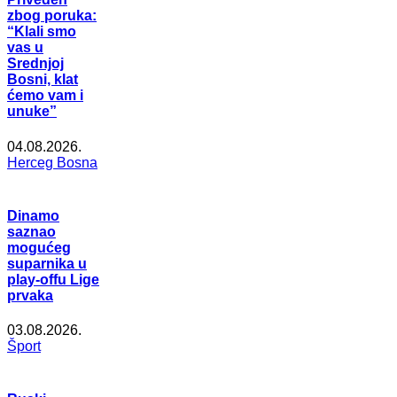
zbog poruka:
“Klali smo
vas u
Srednjoj
Bosni, klat
ćemo vam i
unuke”
04.08.2026.
Herceg Bosna
Dinamo
saznao
mogućeg
suparnika u
play-offu Lige
prvaka
03.08.2026.
Šport