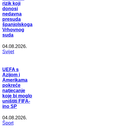
rizik koji
donosi
nedavna
presuda
španjolskoga
Vrhovnog
suda
04.08.2026.
Svijet
UEFA s
Azijom i
Amerikama
pokreće
natjecanje
koje bi moglo
uništiti FIFA-
ino SP
04.08.2026.
Šport