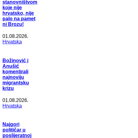
stanovništvom
koje nije
hrvatsko, nije
palo na pamet
ni Brozu!
01.08.2026.
Hrvatska
Božinović i
Anušić
komentirali
najnoviju
migrantsku
krizu
01.08.2026.
Hrvatska
Najgori
političar u
poslijeratnoj