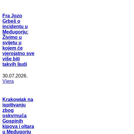
Fra Jozo
Grbeš o
incidentu u
Međugorju:
Živimo u
svijetu u
kojem će
vjerojatno sve
više biti
takvih ljudi
30.07.2026.
Vjera
Krakowiak na
ispitivanju
zbog
oskvrnuća
Gospinih
kipova i oltara
u Međugorju