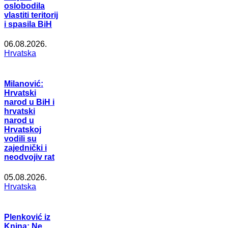
oslobodila
vlastiti teritorij
i spasila BiH
06.08.2026.
Hrvatska
Milanović:
Hrvatski
narod u BiH i
hrvatski
narod u
Hrvatskoj
vodili su
zajednički i
neodvojiv rat
05.08.2026.
Hrvatska
Plenković iz
Knina: Ne