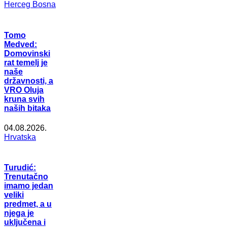
Herceg Bosna
Tomo
Medved:
Domovinski
rat temelj je
naše
državnosti, a
VRO Oluja
kruna svih
naših bitaka
04.08.2026.
Hrvatska
Turudić:
Trenutačno
imamo jedan
veliki
predmet, a u
njega je
uključena i