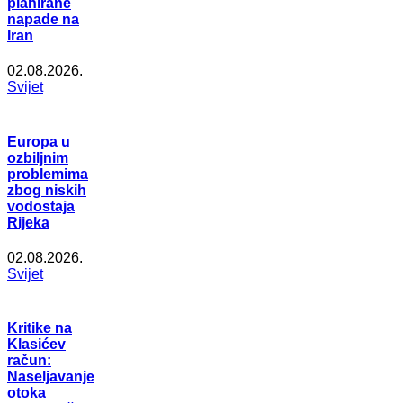
planirane
napade na
Iran
02.08.2026.
Svijet
Europa u
ozbiljnim
problemima
zbog niskih
vodostaja
Rijeka
02.08.2026.
Svijet
Kritike na
Klasićev
račun:
Naseljavanje
otoka