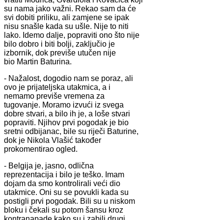
su nama jako važni. Rekao sam da će
svi dobiti priliku, ali zamjene se ipak
nisu snašle kada su ušle. Nije to niti
lako. Idemo dalje, popraviti ono što nije
bilo dobro i biti bolji, zaključio je
izbornik, dok previše utučen nije
bio Martin Baturina.
- Nažalost, dogodio nam se poraz, ali
ovo je prijateljska utakmica, a i
nemamo previše vremena za
tugovanje. Moramo izvući iz svega
dobre stvari, a bilo ih je, a loše stvari
popraviti. Njihov prvi pogodak je bio
sretni odbijanac, bile su riječi Baturine,
dok je Nikola Vlašić također
prokomentirao ogled.
- Belgija je, jasno, odlična
reprezentacija i bilo je teško. Imam
dojam da smo kontrolirali veći dio
utakmice. Oni su se povukli kada su
postigli prvi pogodak. Bili su u niskom
bloku i čekali su potom šansu kroz
kontranapade kako su i zabili drugi