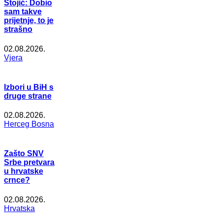
Stojić: Dobio
sam takve
prijetnje, to je
strašno
02.08.2026.
Vjera
Izbori u BiH s
druge strane
02.08.2026.
Herceg Bosna
Zašto SNV
Srbe pretvara
u hrvatske
crnce?
02.08.2026.
Hrvatska