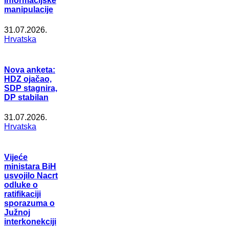
informacijske
manipulacije
31.07.2026.
Hrvatska
Nova anketa:
HDZ ojačao,
SDP stagnira,
DP stabilan
31.07.2026.
Hrvatska
Vijeće
ministara BiH
usvojilo Nacrt
odluke o
ratifikaciji
sporazuma o
Južnoj
interkonekciji