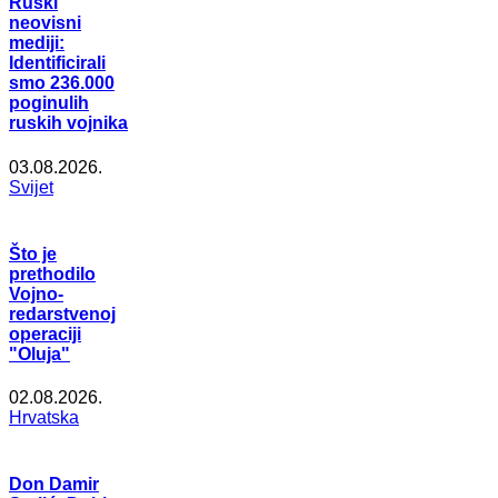
Ruski
neovisni
mediji:
Identificirali
smo 236.000
poginulih
ruskih vojnika
03.08.2026.
Svijet
Što je
prethodilo
Vojno-
redarstvenoj
operaciji
"Oluja"
02.08.2026.
Hrvatska
Don Damir