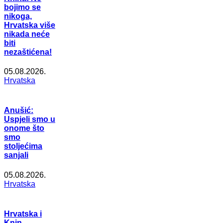
bojimo se
nikoga,
Hrvatska više
nikada neće
biti
nezaštićena!
05.08.2026.
Hrvatska
Anušić:
Uspjeli smo u
onome što
smo
stoljećima
sanjali
05.08.2026.
Hrvatska
Hrvatska i
Knin