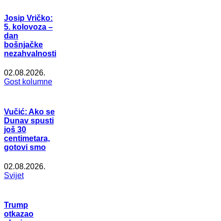
Josip Vričko:
5. kolovoza –
dan
bošnjačke
nezahvalnosti
02.08.2026.
Gost kolumne
Vučić: Ako se
Dunav spusti
još 30
centimetara,
gotovi smo
02.08.2026.
Svijet
Trump
otkazao