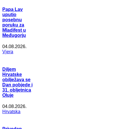
Papa Lav
uputio
posebnu
poruku za
Mladifest u
Međugorju
04.08.2026.
Vjera
Diljem
Hrvatske
obilježava se
Dan pobjede i
31. obljetnica
Oluje
04.08.2026.
Hrvatska
Priveden