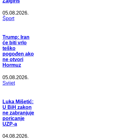
Žalgiris
05.08.2026.
Šport
Trump: Iran
će biti vrlo
teško
pogođen ako
ne otvori
Hormuz
05.08.2026.
Svijet
Luka Mišetić:
U BiH zakon
ne zabranjuje
poricanje
UZP-a
04.08.2026.