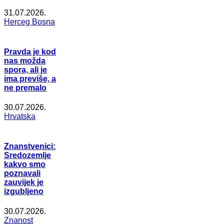
31.07.2026.
Herceg Bosna
Pravda je kod
nas možda
spora, ali je
ima previše, a
ne premalo
30.07.2026.
Hrvatska
Znanstvenici:
Sredozemlje
kakvo smo
poznavali
zauvijek je
izgubljeno
30.07.2026.
Znanost