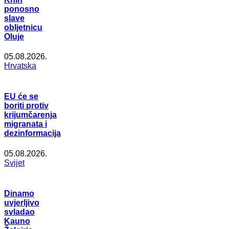
ponosno
slave
obljetnicu
Oluje
05.08.2026.
Hrvatska
EU će se
boriti protiv
krijumčarenja
migranata i
dezinformacija
05.08.2026.
Svijet
Dinamo
uvjerljivo
svladao
Kauno