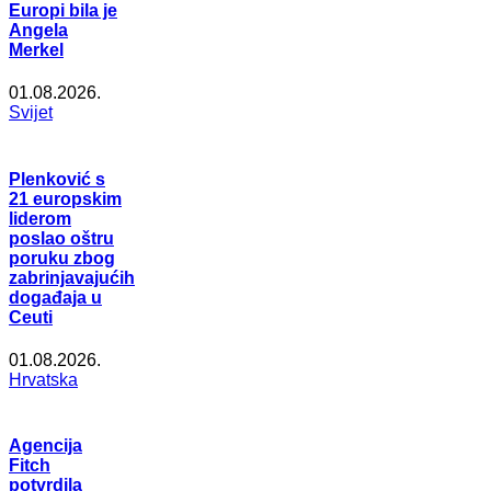
Europi bila je
Angela
Merkel
01.08.2026.
Svijet
Plenković s
21 europskim
liderom
poslao oštru
poruku zbog
zabrinjavajućih
događaja u
Ceuti
01.08.2026.
Hrvatska
Agencija
Fitch
potvrdila