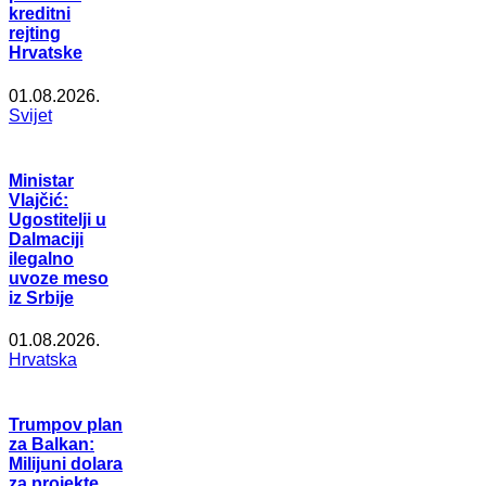
kreditni
rejting
Hrvatske
01.08.2026.
Svijet
Ministar
Vlajčić:
Ugostitelji u
Dalmaciji
ilegalno
uvoze meso
iz Srbije
01.08.2026.
Hrvatska
Trumpov plan
za Balkan:
Milijuni dolara
za projekte