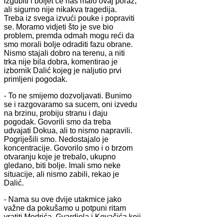
izgubiti i boljet će nas malo ovaj poraz,
ali sigurno nije nikakva tragedija.
Treba iz svega izvući pouke i popraviti
se. Moramo vidjeti što je sve bio
problem, premda odmah mogu reći da
smo morali bolje odraditi fazu obrane.
Nismo stajali dobro na terenu, a niti
trka nije bila dobra, komentirao je
izbornik Dalić kojeg je naljutio prvi
primljeni pogodak.
- To ne smijemo dozvoljavati. Bunimo
se i razgovaramo sa sucem, oni izvedu
na brzinu, probiju stranu i daju
pogodak. Govorili smo da treba
udvajati Dokua, ali to nismo napravili.
Pogriješili smo. Nedostajalo je
koncentracije. Govorilo smo i o brzom
otvaranju koje je trebalo, ukupno
gledano, biti bolje. Imali smo neke
situacije, ali nismo zabili, rekao je
Dalić.
- Nama su ove dvije utakmice jako
važne da pokušamo u potpuni ritam
vratiti Modrića, Gvardiola i Kovačića koji