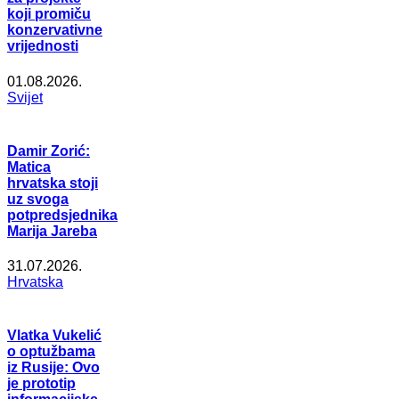
koji promiču
konzervativne
vrijednosti
01.08.2026.
Svijet
Damir Zorić:
Matica
hrvatska stoji
uz svoga
potpredsjednika
Marija Jareba
31.07.2026.
Hrvatska
Vlatka Vukelić
o optužbama
iz Rusije: Ovo
je prototip