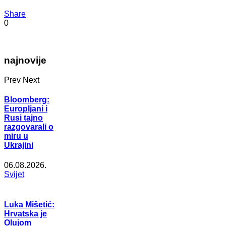
Share
0
najnovije
Prev
Next
Bloomberg:
Europljani i
Rusi tajno
razgovarali o
miru u
Ukrajini
06.08.2026.
Svijet
Luka Mišetić:
Hrvatska je
Olujom