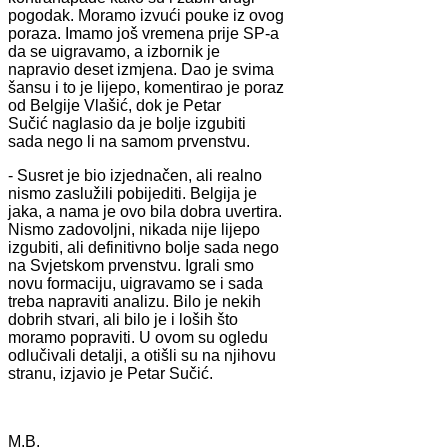
pogodak. Moramo izvući pouke iz ovog
poraza. Imamo još vremena prije SP-a
da se uigravamo, a izbornik je
napravio deset izmjena. Dao je svima
šansu i to je lijepo, komentirao je poraz
od Belgije Vlašić, dok je Petar
Sučić naglasio da je bolje izgubiti
sada nego li na samom prvenstvu.
- Susret je bio izjednačen, ali realno
nismo zaslužili pobijediti. Belgija je
jaka, a nama je ovo bila dobra uvertira.
Nismo zadovoljni, nikada nije lijepo
izgubiti, ali definitivno bolje sada nego
na Svjetskom prvenstvu. Igrali smo
novu formaciju, uigravamo se i sada
treba napraviti analizu. Bilo je nekih
dobrih stvari, ali bilo je i loših što
moramo popraviti. U ovom su ogledu
odlučivali detalji, a otišli su na njihovu
stranu, izjavio je Petar Sučić.
M.B.