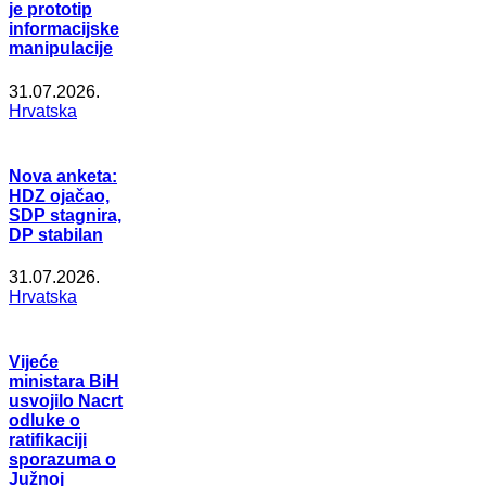
je prototip
informacijske
manipulacije
31.07.2026.
Hrvatska
Nova anketa:
HDZ ojačao,
SDP stagnira,
DP stabilan
31.07.2026.
Hrvatska
Vijeće
ministara BiH
usvojilo Nacrt
odluke o
ratifikaciji
sporazuma o
Južnoj