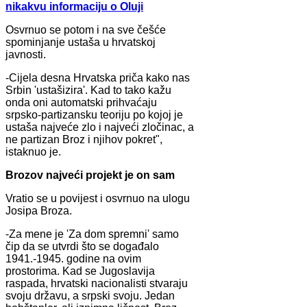
nikakvu informaciju o Oluji
Osvrnuo se potom i na sve češće
spominjanje ustaša u hrvatskoj
javnosti.
-Cijela desna Hrvatska priča kako nas
Srbin 'ustašizira'. Kad to tako kažu
onda oni automatski prihvaćaju
srpsko-partizansku teoriju po kojoj je
ustaša najveće zlo i najveći zločinac, a
ne partizan Broz i njihov pokret",
istaknuo je.
Brozov najveći projekt je on sam
Vratio se u povijest i osvrnuo na ulogu
Josipa Broza.
-Za mene je 'Za dom spremni' samo
čip da se utvrdi što se događalo
1941.-1945. godine na ovim
prostorima. Kad se Jugoslavija
raspada, hrvatski nacionalisti stvaraju
svoju državu, a srpski svoju. Jedan