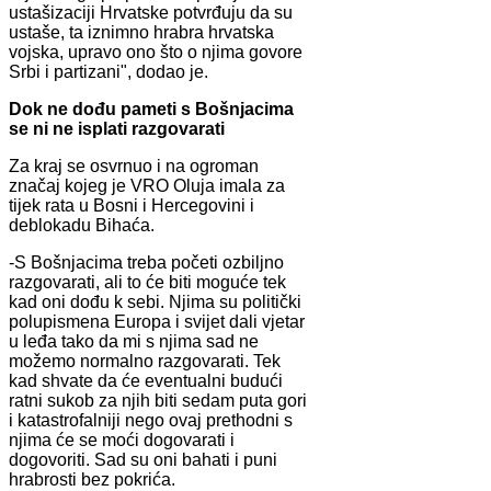
ustašizaciji Hrvatske potvrđuju da su
ustaše, ta iznimno hrabra hrvatska
vojska, upravo ono što o njima govore
Srbi i partizani", dodao je.
Dok ne dođu pameti s Bošnjacima
se ni ne isplati razgovarati
Za kraj se osvrnuo i na ogroman
značaj kojeg je VRO Oluja imala za
tijek rata u Bosni i Hercegovini i
deblokadu Bihaća.
-S Bošnjacima treba početi ozbiljno
razgovarati, ali to će biti moguće tek
kad oni dođu k sebi. Njima su politički
polupismena Europa i svijet dali vjetar
u leđa tako da mi s njima sad ne
možemo normalno razgovarati. Tek
kad shvate da će eventualni budući
ratni sukob za njih biti sedam puta gori
i katastrofalniji nego ovaj prethodni s
njima će se moći dogovarati i
dogovoriti. Sad su oni bahati i puni
hrabrosti bez pokrića.