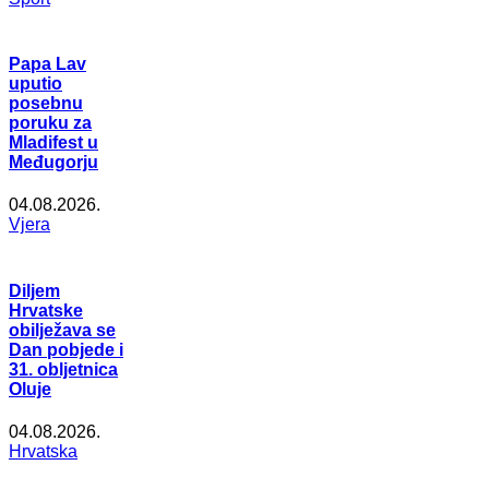
Papa Lav
uputio
posebnu
poruku za
Mladifest u
Međugorju
04.08.2026.
Vjera
Diljem
Hrvatske
obilježava se
Dan pobjede i
31. obljetnica
Oluje
04.08.2026.
Hrvatska