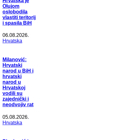
Hrvatska je
Olujom
oslobodila
vlastiti teritorij
i spasila BiH
06.08.2026.
Hrvatska
Milanović:
Hrvatski
narod u BiH i
hrvatski
narod u
Hrvatskoj
vodili su
zajednički i
neodvojiv rat
05.08.2026.
Hrvatska