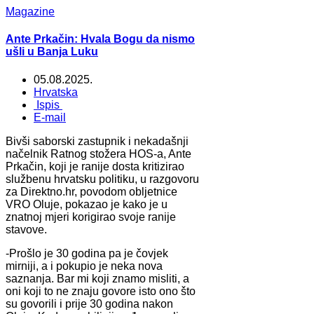
Magazine
Ante Prkačin: Hvala Bogu da nismo
ušli u Banja Luku
05.08.2025.
Hrvatska
Ispis
E-mail
Bivši saborski zastupnik i nekadašnji
načelnik Ratnog stožera HOS-a, Ante
Prkačin, koji je ranije dosta kritizirao
službenu hrvatsku politiku, u razgovoru
za Direktno.hr, povodom obljetnice
VRO Oluje, pokazao je kako je u
znatnoj mjeri korigirao svoje ranije
stavove.
-Prošlo je 30 godina pa je čovjek
mirniji, a i pokupio je neka nova
saznanja. Bar mi koji znamo misliti, a
oni koji to ne znaju govore isto ono što
su govorili i prije 30 godina nakon