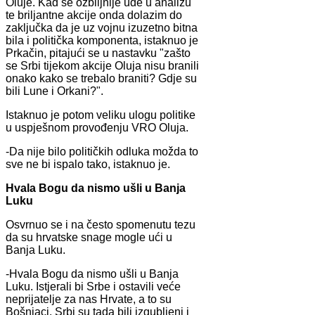
Oluje. Kad se ozbiljnije uđe u analizu
te briljantne akcije onda dolazim do
zaključka da je uz vojnu izuzetno bitna
bila i politička komponenta, istaknuo je
Prkačin, pitajući se u nastavku "zašto
se Srbi tijekom akcije Oluja nisu branili
onako kako se trebalo braniti? Gdje su
bili Lune i Orkani?".
Istaknuo je potom veliku ulogu politike
u uspješnom provođenju VRO Oluja.
-Da nije bilo političkih odluka možda to
sve ne bi ispalo tako, istaknuo je.
Hvala Bogu da nismo ušli u Banja
Luku
Osvrnuo se i na često spomenutu tezu
da su hrvatske snage mogle ući u
Banja Luku.
-Hvala Bogu da nismo ušli u Banja
Luku. Istjerali bi Srbe i ostavili veće
neprijatelje za nas Hrvate, a to su
Bošnjaci. Srbi su tada bili izgubljeni i