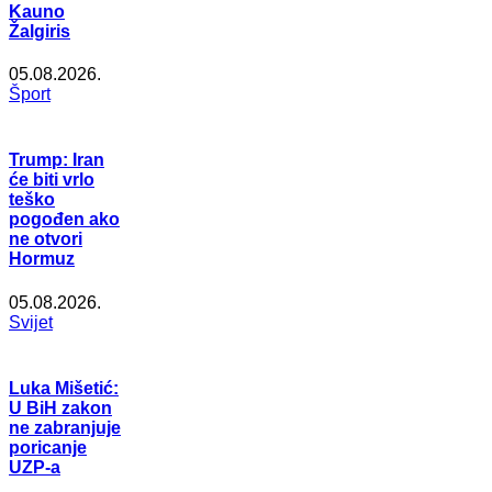
Kauno
Žalgiris
05.08.2026.
Šport
Trump: Iran
će biti vrlo
teško
pogođen ako
ne otvori
Hormuz
05.08.2026.
Svijet
Luka Mišetić:
U BiH zakon
ne zabranjuje
poricanje
UZP-a