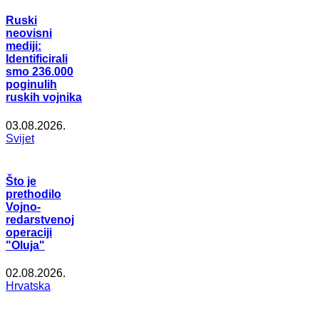
Ruski
neovisni
mediji:
Identificirali
smo 236.000
poginulih
ruskih vojnika
03.08.2026.
Svijet
Što je
prethodilo
Vojno-
redarstvenoj
operaciji
"Oluja"
02.08.2026.
Hrvatska