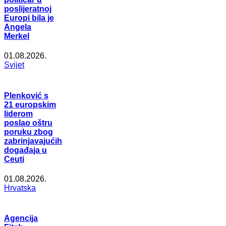
poslijeratnoj
Europi bila je
Angela
Merkel
01.08.2026.
Svijet
Plenković s
21 europskim
liderom
poslao oštru
poruku zbog
zabrinjavajućih
događaja u
Ceuti
01.08.2026.
Hrvatska
Agencija