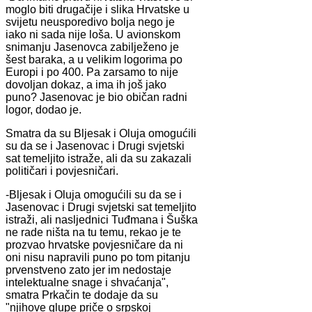
moglo biti drugačije i slika Hrvatske u
svijetu neusporedivo bolja nego je
iako ni sada nije loša. U avionskom
snimanju Jasenovca zabilježeno je
šest baraka, a u velikim logorima po
Europi i po 400. Pa zarsamo to nije
dovoljan dokaz, a ima ih još jako
puno? Jasenovac je bio običan radni
logor, dodao je.
Smatra da su Bljesak i Oluja omogućili
su da se i Jasenovac i Drugi svjetski
sat temeljito istraže, ali da su zakazali
političari i povjesničari.
-Bljesak i Oluja omogućili su da se i
Jasenovac i Drugi svjetski sat temeljito
istraži, ali nasljednici Tuđmana i Šuška
ne rade ništa na tu temu, rekao je te
prozvao hrvatske povjesničare da ni
oni nisu napravili puno po tom pitanju
prvenstveno zato jer im nedostaje
intelektualne snage i shvaćanja",
smatra Prkačin te dodaje da su
"njihove glupe priče o srpskoj