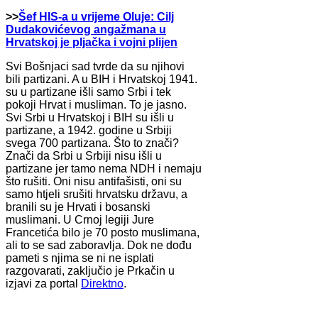
>>
Šef HIS-a u vrijeme Oluje: Cilj
Dudakovićevog angažmana u
Hrvatskoj je pljačka i vojni plijen
Svi Bošnjaci sad tvrde da su njihovi
bili partizani. A u BIH i Hrvatskoj 1941.
su u partizane išli samo Srbi i tek
pokoji Hrvat i musliman. To je jasno.
Svi Srbi u Hrvatskoj i BIH su išli u
partizane, a 1942. godine u Srbiji
svega 700 partizana. Što to znači?
Znači da Srbi u Srbiji nisu išli u
partizane jer tamo nema NDH i nemaju
što rušiti. Oni nisu antifašisti, oni su
samo htjeli srušiti hrvatsku državu, a
branili su je Hrvati i bosanski
muslimani. U Crnoj legiji Jure
Francetića bilo je 70 posto muslimana,
ali to se sad zaboravlja. Dok ne dođu
pameti s njima se ni ne isplati
razgovarati, zaključio je Prkačin u
izjavi za portal
Direktno
.