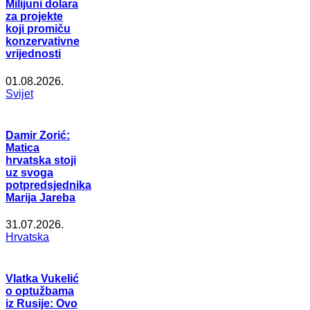
Milijuni dolara
za projekte
koji promiču
konzervativne
vrijednosti
01.08.2026.
Svijet
Damir Zorić:
Matica
hrvatska stoji
uz svoga
potpredsjednika
Marija Jareba
31.07.2026.
Hrvatska
Vlatka Vukelić
o optužbama
iz Rusije: Ovo