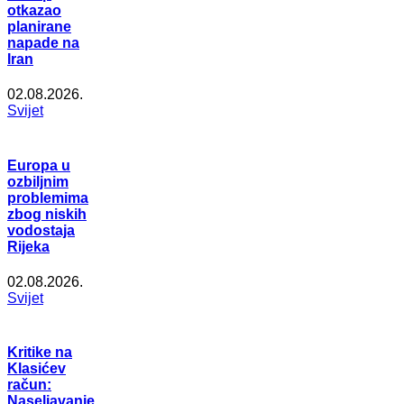
otkazao
planirane
napade na
Iran
02.08.2026.
Svijet
Europa u
ozbiljnim
problemima
zbog niskih
vodostaja
Rijeka
02.08.2026.
Svijet
Kritike na
Klasićev
račun:
Naseljavanje