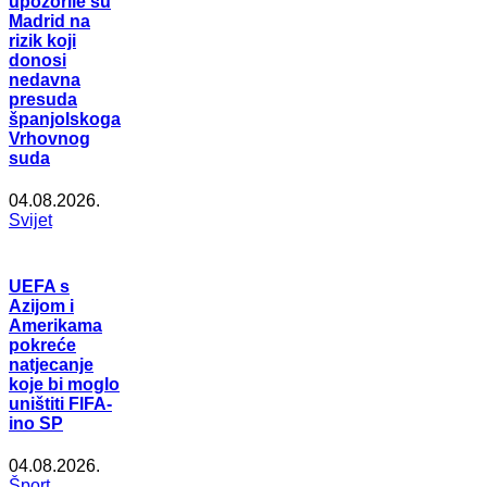
upozorile su
Madrid na
rizik koji
donosi
nedavna
presuda
španjolskoga
Vrhovnog
suda
04.08.2026.
Svijet
UEFA s
Azijom i
Amerikama
pokreće
natjecanje
koje bi moglo
uništiti FIFA-
ino SP
04.08.2026.
Šport