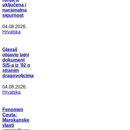
uključena i
nacionalna
sigurnost
04.08.2026.
Hrvatska
Glavaš
objavio tajni
dokument
SIS-a iz ’92 o
stranim
dragovoljcima
04.08.2026.
Hrvatska
Fenomen
Ceuta:
Marokanske
vlasti