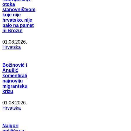
otoka
stanovništvom
koje nije
hrvatsko, nije
palo na pamet
ni Brozu!
01.08.2026.
Hrvatska
Božinović i
Anušić
komentirali
najnoviju
migrantsku
krizu
01.08.2026.
Hrvatska
Najgori
političar u