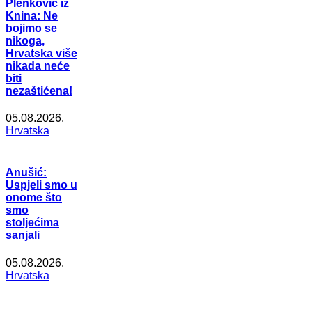
Plenković iz
Knina: Ne
bojimo se
nikoga,
Hrvatska više
nikada neće
biti
nezaštićena!
05.08.2026.
Hrvatska
Anušić:
Uspjeli smo u
onome što
smo
stoljećima
sanjali
05.08.2026.
Hrvatska