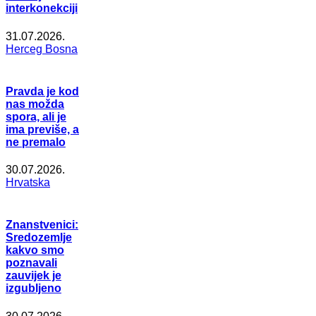
interkonekciji
31.07.2026.
Herceg Bosna
Pravda je kod
nas možda
spora, ali je
ima previše, a
ne premalo
30.07.2026.
Hrvatska
Znanstvenici:
Sredozemlje
kakvo smo
poznavali
zauvijek je
izgubljeno