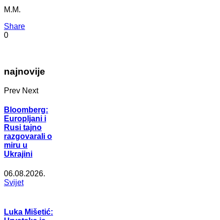
M.M.
Share
0
najnovije
Prev
Next
Bloomberg:
Europljani i
Rusi tajno
razgovarali o
miru u
Ukrajini
06.08.2026.
Svijet
Luka Mišetić: