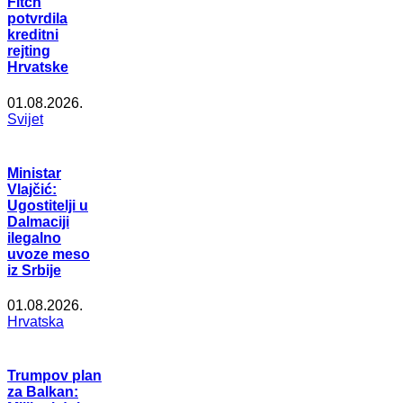
Fitch
potvrdila
kreditni
rejting
Hrvatske
01.08.2026.
Svijet
Ministar
Vlajčić:
Ugostitelji u
Dalmaciji
ilegalno
uvoze meso
iz Srbije
01.08.2026.
Hrvatska
Trumpov plan
za Balkan: