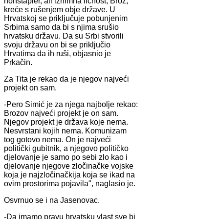
hohštapler, ali iznimna ličnost, Broz,
kreće s rušenjem obje države. U
Hrvatskoj se priključuje pobunjenim
Srbima samo da bi s njima srušio
hrvatsku državu. Da su Srbi stvorili
svoju državu on bi se priključio
Hrvatima da ih ruši, objasnio je
Prkačin.
Za Tita je rekao da je njegov najveći
projekt on sam.
-Pero Simić je za njega najbolje rekao:
Brozov najveći projekt je on sam.
Njegov projekt je država koje nema.
Nesvrstani kojih nema. Komunizam
tog gotovo nema. On je najveći
politički gubitnik, a njegovo političko
djelovanje je samo po sebi zlo kao i
djelovanje njegove zločinačke vojske
koja je najzločinačkija koja se ikad na
ovim prostorima pojavila", naglasio je.
Osvrnuo se i na Jasenovac.
-Da imamo pravu hrvatsku vlast sve bi