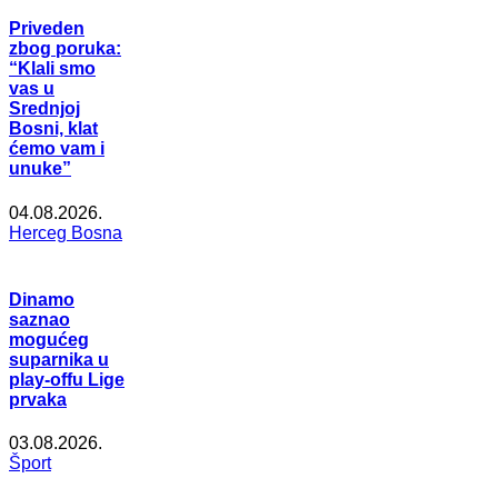
Priveden
zbog poruka:
“Klali smo
vas u
Srednjoj
Bosni, klat
ćemo vam i
unuke”
04.08.2026.
Herceg Bosna
Dinamo
saznao
mogućeg
suparnika u
play-offu Lige
prvaka
03.08.2026.
Šport