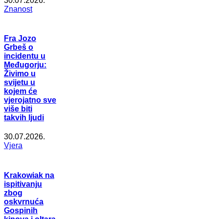
30.07.2026.
Znanost
Fra Jozo
Grbeš o
incidentu u
Međugorju:
Živimo u
svijetu u
kojem će
vjerojatno sve
više biti
takvih ljudi
30.07.2026.
Vjera
Krakowiak na
ispitivanju
zbog
oskvrnuća
Gospinih