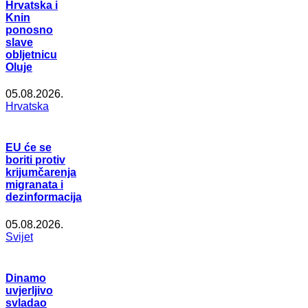
Hrvatska i
Knin
ponosno
slave
obljetnicu
Oluje
05.08.2026.
Hrvatska
EU će se
boriti protiv
krijumčarenja
migranata i
dezinformacija
05.08.2026.
Svijet
Dinamo
uvjerljivo
svladao