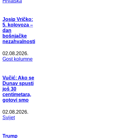
Hrvatska
Josip Vričko:
5. kolovoza –
dan
bošnjačke
nezahvalnosti
02.08.2026.
Gost kolumne
Vučić: Ako se
Dunav spusti
još 30
centimetara,
gotovi smo
02.08.2026.
Svijet
Trump