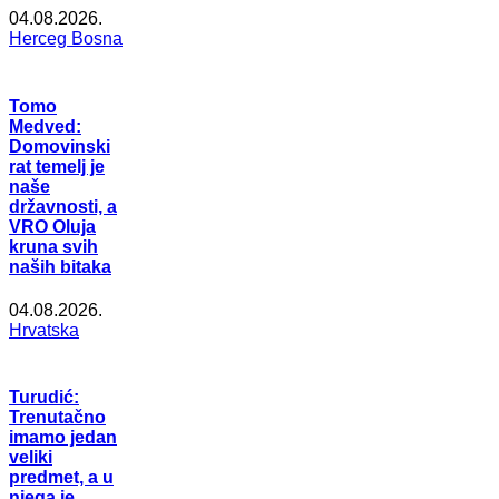
04.08.2026.
Herceg Bosna
Tomo
Medved:
Domovinski
rat temelj je
naše
državnosti, a
VRO Oluja
kruna svih
naših bitaka
04.08.2026.
Hrvatska
Turudić:
Trenutačno
imamo jedan
veliki
predmet, a u
njega je