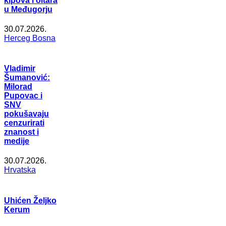
kipova i oltara
u Međugorju
30.07.2026.
Herceg Bosna
Vladimir
Šumanović:
Milorad
Pupovac i
SNV
pokušavaju
cenzurirati
znanost i
medije
30.07.2026.
Hrvatska
Uhićen Željko
Kerum