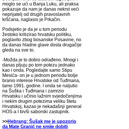
moglo se ući u Banja Luku, ali praksa
pokazuje da nam je danas nekrst veći
neprijatelj od drugih pravoslavnih
kršćana, naglasio je Prkačin.
Podsjetio je da je u tom periodu
žestoko kritizirao hrvatsku politiku,
poglavito zbog bosanske Posavine, no
da danas hladne glave dosta drugačije
gleda na sve to.
-Možda je to dobro odrađeno. Mnogi i
danas pljuju po tom potezu jednako
kao i onda. Pogledajte samo Stipu
Mesića- on je u jednom periodu bolje
branio interese Hrvatske od Tuđmana,
tamo 1991. godine. I onda se naljutio
na Šuška i Tuđmana i zamrzio
Hrvatsku i učinio lažnim svjedočenjima
i nekim drugim potezima veliku štetu
Hrvatskoj, kazao je nekadašnji general
HOS-a I bivši saborski zastupnik.
>>
Hebrang: Šušak me je upozorio
da Mate Granić ne smije dobiti