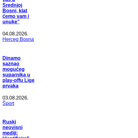
Srednjoj
Bosni, klat
ćemo vam i
unuke”
04.08.2026.
Herceg Bosna
Dinamo
saznao
mogućeg
suparnika u
play-offu Lige
prvaka
03.08.2026.
Šport
Ruski
neovisni
mediji: