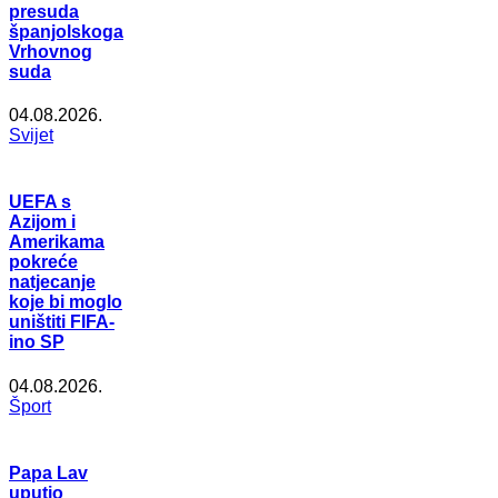
presuda
španjolskoga
Vrhovnog
suda
04.08.2026.
Svijet
UEFA s
Azijom i
Amerikama
pokreće
natjecanje
koje bi moglo
uništiti FIFA-
ino SP
04.08.2026.
Šport
Papa Lav
uputio