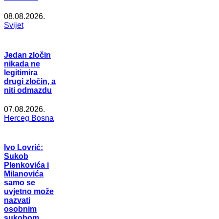
08.08.2026.
Svijet
Jedan zločin
nikada ne
legitimira
drugi zločin, a
niti odmazdu
07.08.2026.
Herceg Bosna
Ivo Lovrić:
Sukob
Plenkovića i
Milanovića
samo se
uvjetno može
nazvati
osobnim
sukobom