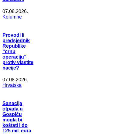
07.08.2026.
Kolumne
Provodi li
predsjednik
Republike
“crnu
operaciju”
protiv vlastite
nacije?
07.08.2026.
Hrvatska
Sanacija
otpada u
Gospiću
mogla bi
koštati i do
125 mil. eura