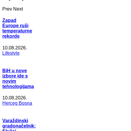
Prev
Next
Zapad
Europe ruši
temperaturne
rekorde
10.08.2026.
Lifestyle
BiH u nove
izbore ide s
novim
tehnologijama
10.08.2026.
Herceg Bosna
Varaždinski
gradonačelnik: