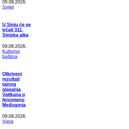
09.08.2026.
Svijet
U Sinju će se
trčati 311.
Sinjska alka
09.08.2026.
Kulturna
baština
Otkriveni
rezultati
tajnog
glasanja
Vatikana o
fenomenu
Međugorja
09.08.2026.
Vjera