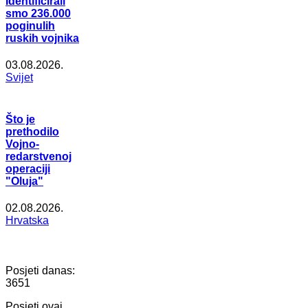
Identificirali
smo 236.000
poginulih
ruskih vojnika
03.08.2026.
Svijet
Što je
prethodilo
Vojno-
redarstvenoj
operaciji
"Oluja"
02.08.2026.
Hrvatska
Posjeti danas:
3651
Posjeti ovaj