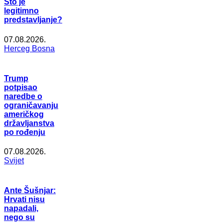
Što je
legitimno
predstavljanje?
07.08.2026.
Herceg Bosna
Trump
potpisao
naredbe o
ograničavanju
američkog
državljanstva
po rođenju
07.08.2026.
Svijet
Ante Šušnjar:
Hrvati nisu
napadali,
nego su