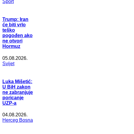
Šport
Trump: Iran
će biti vrlo
teško
pogođen ako
ne otvori
Hormuz
05.08.2026.
Svijet
Luka Mišetić:
U BiH zakon
ne zabranjuje
poricanje
UZP-a
04.08.2026.
Herceg Bosna