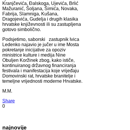
Kranjčevića, Đalskoga, Ujevića, Brlić
Mažuranić, Šoljana, Šimića, Novaka,
Fabrija, Slamniga, Kušana,
Dragojevića, Gudelja i drugih klasika
hrvatske književnosti ili su zastupljena
gotovo simbolično.
Podsjetimo, saborski zastupnik Ivica
Ledenko najavio je jučer u ime Mosta
pokretanje inicijative za opoziv
ministrice kulture i medija Nine
Obuljen Koržinek zbog, kako ističe,
kontinuiranog državnog financiranja
festivala i manifestacija koje vrijeđaju
Domovinski rat, hrvatske branitelje i
temeljne vrijednosti moderne Hrvatske.
M.M.
Share
0
najnovije