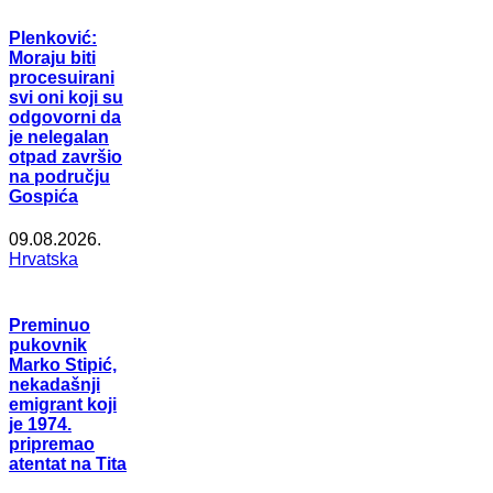
Plenković:
Moraju biti
procesuirani
svi oni koji su
odgovorni da
je nelegalan
otpad završio
na području
Gospića
09.08.2026.
Hrvatska
Preminuo
pukovnik
Marko Stipić,
nekadašnji
emigrant koji
je 1974.
pripremao
atentat na Tita