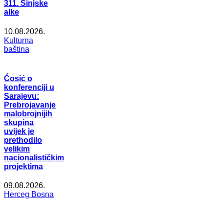
311. Sinjske
alke
10.08.2026.
Kulturna
baština
Ćosić o
konferenciji u
Sarajevu:
Prebrojavanje
malobrojnijih
skupina
uvijek je
prethodilo
velikim
nacionalističkim
projektima
09.08.2026.
Herceg Bosna