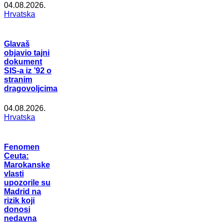
04.08.2026.
Hrvatska
Glavaš
objavio tajni
dokument
SIS-a iz ’92 o
stranim
dragovoljcima
04.08.2026.
Hrvatska
Fenomen
Ceuta:
Marokanske
vlasti
upozorile su
Madrid na
rizik koji
donosi
nedavna