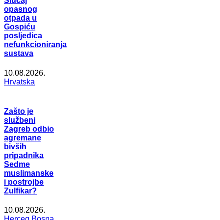
Slučaj
opasnog
otpada u
Gospiću
posljedica
nefunkcioniranja
sustava
10.08.2026.
Hrvatska
Zašto je
službeni
Zagreb odbio
agremane
bivših
pripadnika
Sedme
muslimanske
i postrojbe
Zulfikar?
10.08.2026.
Herceg Bosna