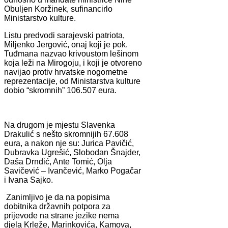
Obuljen Koržinek, sufinancirlo
Ministarstvo kulture.
Listu predvodi sarajevski patriota,
Miljenko Jergović, onaj koji je pok.
Tuđmana nazvao krivoustom lešinom
koja leži na Mirogoju, i koji je otvoreno
navijao protiv hrvatske nogometne
reprezentacije, od Ministarstva kulture
dobio “skromnih” 106.507 eura.
Na drugom je mjestu Slavenka
Drakulić s nešto skromnijih 67.608
eura, a nakon nje su: Jurica Pavičić,
Dubravka Ugrešić, Slobodan Šnajder,
Daša Drndić, Ante Tomić, Olja
Savičević – Ivančević, Marko Pogačar
i Ivana Sajko.
Zanimljivo je da na popisima
dobitnika državnih potpora za
prijevode na strane jezike nema
djela Krleže, Marinkovića, Kamova,