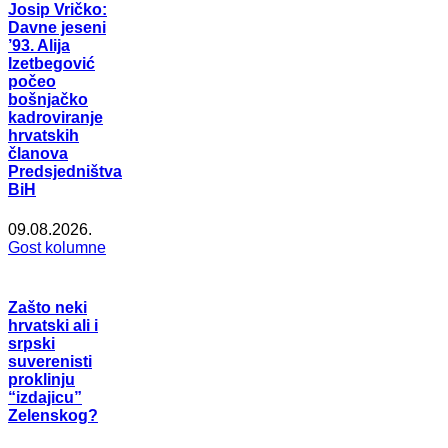
Josip Vričko:
Davne jeseni
’93. Alija
Izetbegović
počeo
bošnjačko
kadroviranje
hrvatskih
članova
Predsjedništva
BiH
09.08.2026.
Gost kolumne
Zašto neki
hrvatski ali i
srpski
suverenisti
proklinju
“izdajicu”
Zelenskog?