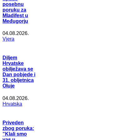
posebnu
poruku za
Mladifest u
Međugorju
04.08.2026.
Vjera
Diljem
Hrvatske
obilježava se
Dan pobjede i
31. obljetnica
Oluje
04.08.2026.
Hrvatska
Priveden
zbog poruka:
“Klali smo
vas u