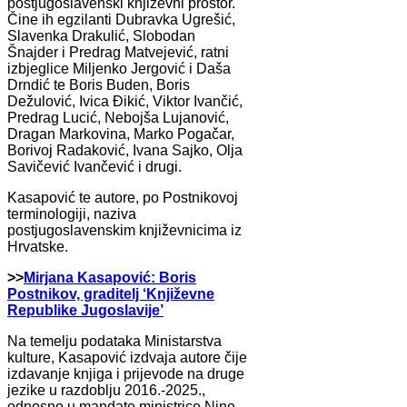
postjugoslavenski književni prostor.
Čine ih egzilanti Dubravka Ugrešić,
Slavenka Drakulić, Slobodan
Šnajder i Predrag Matvejević, ratni
izbjeglice Miljenko Jergović i Daša
Drndić te Boris Buden, Boris
Dežulović, Ivica Đikić, Viktor Ivančić,
Predrag Lucić, Nebojša Lujanović,
Dragan Markovina, Marko Pogačar,
Borivoj Radaković, Ivana Sajko, Olja
Savičević Ivančević i drugi.
Kasapović te autore, po Postnikovoj
terminologiji, naziva
postjugoslavenskim književnicima iz
Hrvatske.
>>
Mirjana Kasapović: Boris
Postnikov, graditelj ‘Književne
Republike Jugoslavije’
Na temelju podataka Ministarstva
kulture, Kasapović izdvaja autore čije
izdavanje knjiga i prijevode na druge
jezike u razdoblju 2016.-2025.,
odnosno u mandate ministrice Nine