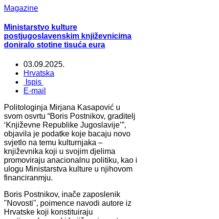
Magazine
Ministarstvo kulture
postjugoslavenskim književnicima
doniralo stotine tisuća eura
03.09.2025.
Hrvatska
Ispis
E-mail
Politologinja Mirjana Kasapović u
svom osvrtu “Boris Postnikov, graditelj
‘Književne Republike Jugoslavije’”,
objavila je podatke koje bacaju novo
svjetlo na temu kulturnjaka –
književnika koji u svojim djelima
promoviraju anacionalnu politiku, kao i
ulogu Ministarstva kulture u njihovom
financiranmju.
Boris Postnikov, inače zaposlenik
"Novosti", poimence navodi autore iz
Hrvatske koji konstituiraju