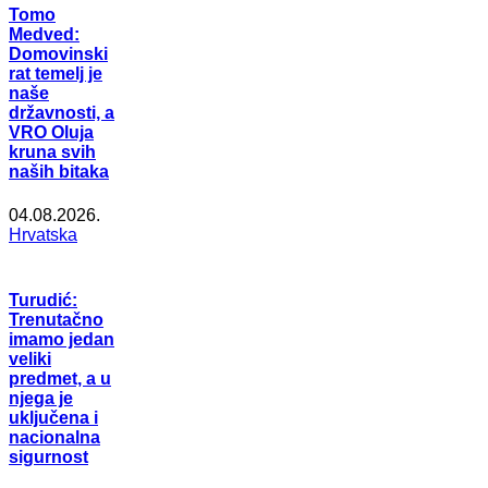
Tomo
Medved:
Domovinski
rat temelj je
naše
državnosti, a
VRO Oluja
kruna svih
naših bitaka
04.08.2026.
Hrvatska
Turudić:
Trenutačno
imamo jedan
veliki
predmet, a u
njega je
uključena i
nacionalna
sigurnost