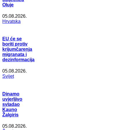
Oluje
05.08.2026.
Hrvatska
EU će se
boriti protiv
krijumčarenja
migranata i
dezinformacija
05.08.2026.
Svijet
Dinamo
uvjerljivo
svladao
Kauno
Žalgiris
05.08.2026.