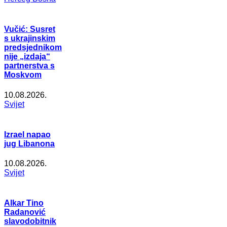
Vučić: Susret
s ukrajinskim
predsjednikom
nije „izdaja“
partnerstva s
Moskvom
10.08.2026.
Svijet
Izrael napao
jug Libanona
10.08.2026.
Svijet
Alkar Tino
Radanović
slavodobitnik