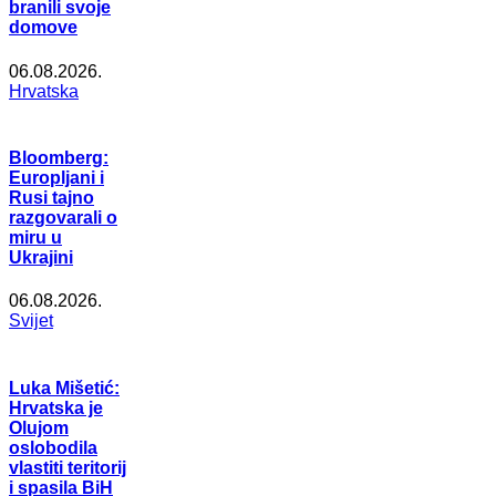
branili svoje
domove
06.08.2026.
Hrvatska
Bloomberg:
Europljani i
Rusi tajno
razgovarali o
miru u
Ukrajini
06.08.2026.
Svijet
Luka Mišetić:
Hrvatska je
Olujom
oslobodila
vlastiti teritorij
i spasila BiH