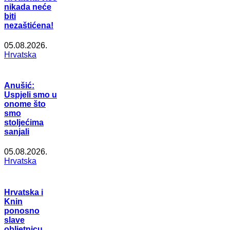
nikada neće
biti
nezaštićena!
05.08.2026.
Hrvatska
Anušić:
Uspjeli smo u
onome što
smo
stoljećima
sanjali
05.08.2026.
Hrvatska
Hrvatska i
Knin
ponosno
slave
obljetnicu