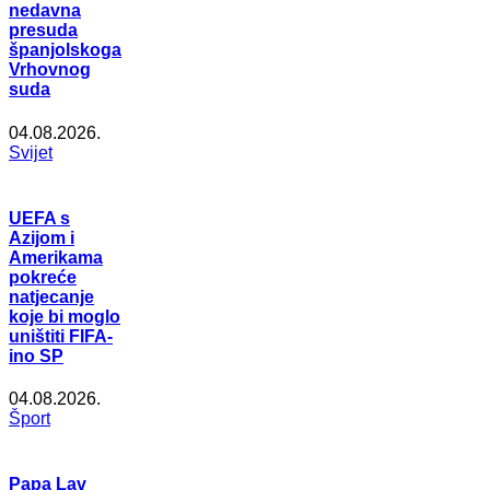
nedavna
presuda
španjolskoga
Vrhovnog
suda
04.08.2026.
Svijet
UEFA s
Azijom i
Amerikama
pokreće
natjecanje
koje bi moglo
uništiti FIFA-
ino SP
04.08.2026.
Šport
Papa Lav