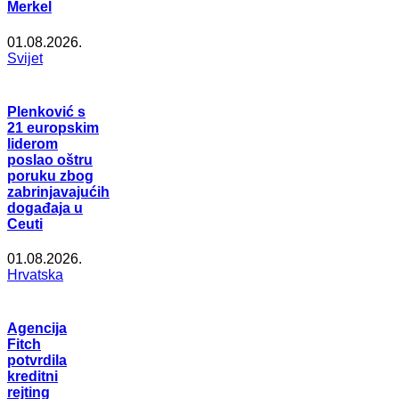
Merkel
01.08.2026.
Svijet
Plenković s
21 europskim
liderom
poslao oštru
poruku zbog
zabrinjavajućih
događaja u
Ceuti
01.08.2026.
Hrvatska
Agencija
Fitch
potvrdila
kreditni
rejting