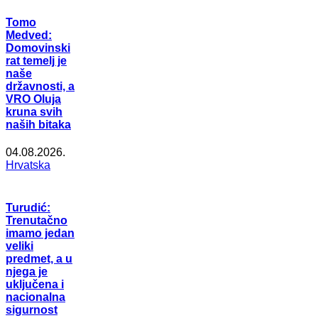
Tomo
Medved:
Domovinski
rat temelj je
naše
državnosti, a
VRO Oluja
kruna svih
naših bitaka
04.08.2026.
Hrvatska
Turudić:
Trenutačno
imamo jedan
veliki
predmet, a u
njega je
uključena i
nacionalna
sigurnost