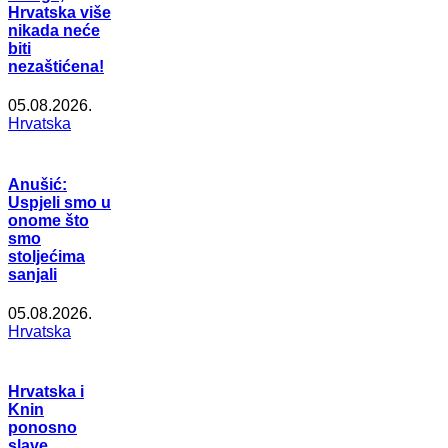
Hrvatska više
nikada neće
biti
nezaštićena!
05.08.2026.
Hrvatska
Anušić:
Uspjeli smo u
onome što
smo
stoljećima
sanjali
05.08.2026.
Hrvatska
Hrvatska i
Knin
ponosno
slave