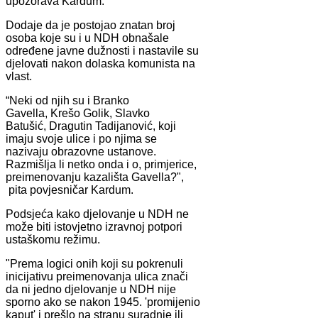
upozorava Kardum.
Dodaje da je postojao znatan broj
osoba koje su i u NDH obnašale
određene javne dužnosti i nastavile su
djelovati nakon dolaska komunista na
vlast.
“Neki od njih su i Branko
Gavella, Krešo Golik, Slavko
Batušić, Dragutin Tadijanović, koji
imaju svoje ulice i po njima se
nazivaju obrazovne ustanove.
Razmišlja li netko onda i o, primjerice,
preimenovanju kazališta Gavella?",
pita povjesničar Kardum.
Podsjeća kako djelovanje u NDH ne
može biti istovjetno izravnoj potpori
ustaškomu režimu.
"Prema logici onih koji su pokrenuli
inicijativu preimenovanja ulica znači
da ni jedno djelovanje u NDH nije
sporno ako se nakon 1945. 'promijenio
kaput' i prešlo na stranu suradnje ili