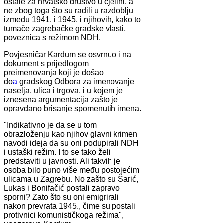
ostale za hrvatsko društvo u cjelini, a
ne zbog toga što su radili u razdoblju
između 1941. i 1945. i njihovih, kako to
tumače zagrebačke gradske vlasti,
poveznica s režimom NDH.
Povjesničar Kardum se osvrnuo i na
dokument s prijedlogom
preimenovanja koji je došao
do
a
gradskog Odbora za imenovanje
naselja, ulica i trgova, i u kojem je
iznesena argumentacija zašto je
opravdano brisanje spomenutih imena.
"Indikativno je da se u tom
obrazloženju kao njihov glavni krimen
navodi ideja da su oni podupirali NDH
i ustaški režim. I to se tako želi
predstaviti u javnosti. Ali takvih je
osoba bilo puno više među postojećim
ulicama u Zagrebu. No zašto su Šarić,
Lukas i Bonifačić postali zapravo
sporni? Zato što su oni emigrirali
nakon prevrata 1945., čime su postali
protivnici komunističkoga režima",