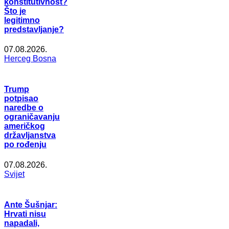
konstitutivnost?
Što je
legitimno
predstavljanje?
07.08.2026.
Herceg Bosna
Trump
potpisao
naredbe o
ograničavanju
američkog
državljanstva
po rođenju
07.08.2026.
Svijet
Ante Šušnjar:
Hrvati nisu
napadali,