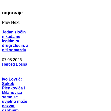
najnovije
Prev
Next
Jedan zločin
nikada ne
legitimira
drugi zločin, a
niti odmazdu
07.08.2026.
Herceg Bosna
Ivo Lovrić:
Sukob
Plenkovića i
Milanovića
samo se
uvjetno može
nazvati
osobnim