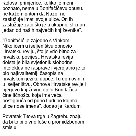
radova, primjerice, koliko je meni
poznato, nema u Bonifačićevu opusu. I
ne kažem pritom da Nazor ne
zaslužuje imati svoje ulice. On ih
zaslužuje zato što je u ukupnoj slici on
jedan od naših najvećih književnika".
"Bonifačić je zajedno s Vinkom
Nikolićem u iseljeništvu obnovio
Hrvatsku reviju, što je vrlo bitno za
hrvatsku povijest. Hrvatska revija
doista je bila svjetionik slobodne
intelektualne rasprave i vjerojatno je to
bio najkvalitetniji časopis na
hrvatskom jeziku uopće. I u domovini i
u iseljeništvu. Obnova Hrvatske revije i
njegovo književno djelo Bonifačića
čine ličnošću koja ima veća
postignuća od puno ljudi po kojima
ulice nose imena", dodao je Kardum.
Povratak Titova trga u Zagrebu znaju
da bi to bilo vrlo loše u promidžbenom
smislu