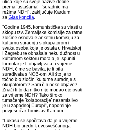
ulica koje su svoje nazive dobile
prema 'ustašama' i 'suradnicima
režima NDH", zaključuje Kardum
za
Glas koncila
.
"Godine 1945. komunističke su vlasti u
sklopu tzv. Zemaljske komisije za ratne
zločine osnovale anketnu komisiju za
kulturnu suradnju s okupatorom i
svaka osoba koja je ostala u Hrvatskoj
i Zagrebu te obnašala neku dužnost u
kulturnom sektoru morala je ispuniti
formular je li objavljivala u vrijeme
NDH, čime se bavila, je li bila
surađivala s NOB-om. Ali što je to
točno bio zločin 'kulturne suradnje s
okupatorom'? Sam čin neke objave?
Znači li to da nitko nije mogao djelovati
za vrijeme NDH? Tako široko
tumačenje 'kolaboracije' nezamislivo
je u zapadnoj Europi", napominje
povjesničar Tomislav Kardum.
"Lukasu se spočitava da je u vrijeme
NDH bio urednik dvosveščanoga