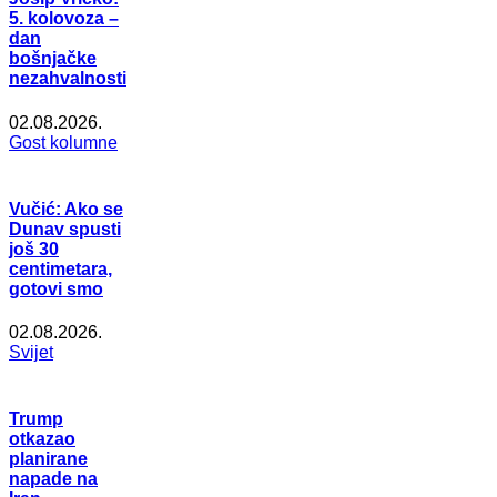
5. kolovoza –
dan
bošnjačke
nezahvalnosti
02.08.2026.
Gost kolumne
Vučić: Ako se
Dunav spusti
još 30
centimetara,
gotovi smo
02.08.2026.
Svijet
Trump
otkazao
planirane
napade na