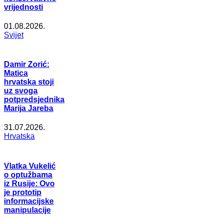
vrijednosti
01.08.2026.
Svijet
Damir Zorić:
Matica
hrvatska stoji
uz svoga
potpredsjednika
Marija Jareba
31.07.2026.
Hrvatska
Vlatka Vukelić
o optužbama
iz Rusije: Ovo
je prototip
informacijske
manipulacije