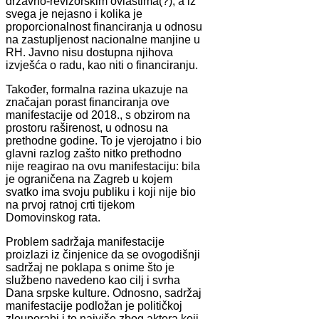
državno-revizorskim ovlastima(?), a iz
svega je nejasno i kolika je
proporcionalnost financiranja u odnosu
na zastupljenost nacionalne manjine u
RH. Javno nisu dostupna njihova
izvješća o radu, kao niti o financiranju.
Također, formalna razina ukazuje na
značajan porast financiranja ove
manifestacije od 2018., s obzirom na
prostoru raširenost, u odnosu na
prethodne godine. To je vjerojatno i bio
glavni razlog zašto nitko prethodno
nije reagirao na ovu manifestaciju: bila
je ograničena na Zagreb u kojem
svatko ima svoju publiku i koji nije bio
na prvoj ratnoj crti tijekom
Domovinskog rata.
Problem sadržaja manifestacije
proizlazi iz činjenice da se ovogodišnji
sadržaj ne poklapa s onime što je
službeno navedeno kao cilj i svrha
Dana srpske kulture. Odnosno, sadržaj
manifestacije podložan je političkoj
zlouporabi i to najviše zbog aktera koji