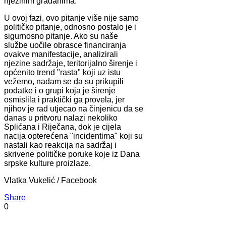
njezinim građanima.
U ovoj fazi, ovo pitanje više nije samo
političko pitanje, odnosno postalo je i
sigurnosno pitanje. Ako su naše
službe uočile obrasce financiranja
ovakve manifestacije, analizirali
njezine sadržaje, teritorijalno širenje i
općenito trend "rasta" koji uz istu
vežemo, nadam se da su prikupili
podatke i o grupi koja je širenje
osmislila i praktički ga provela, jer
njihov je rad utjecao na činjenicu da se
danas u pritvoru nalazi nekoliko
Splićana i Riječana, dok je cijela
nacija opterećena "incidentima" koji su
nastali kao reakcija na sadržaj i
skrivene političke poruke koje iz Dana
srpske kulture proizlaze.
Vlatka Vukelić / Facebook
Share
0