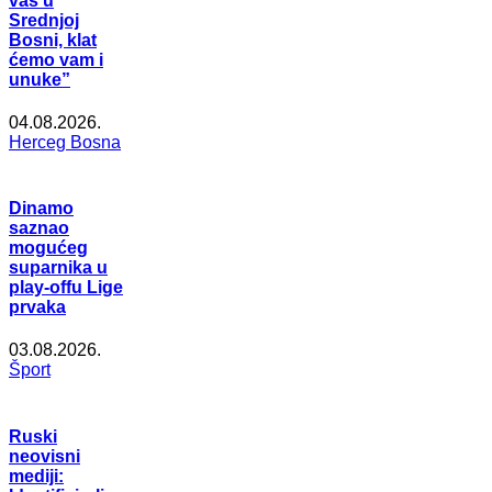
vas u
Srednjoj
Bosni, klat
ćemo vam i
unuke”
04.08.2026.
Herceg Bosna
Dinamo
saznao
mogućeg
suparnika u
play-offu Lige
prvaka
03.08.2026.
Šport
Ruski
neovisni
mediji: