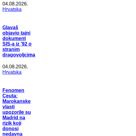
04.08.2026.
Hrvatska
Glavaš
objavio tajni
dokument
SIS-a iz ’92 o
stranim
dragovoljcima
04.08.2026.
Hrvatska
Fenomen
Ceuta:
Marokanske
vlasti
upozorile su
Madrid na
rizik koji
donosi
nedavna