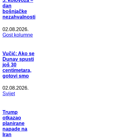
5. kolovoza –
dan
bošnjačke
nezahvalnosti
02.08.2026.
Gost kolumne
Vučić: Ako se
Dunav spusti
još 30
centimetara,
gotovi smo
02.08.2026.
Svijet
Trump
otkazao
planirane
napade na
Iran