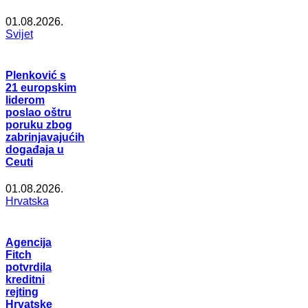
01.08.2026.
Svijet
Plenković s
21 europskim
liderom
poslao oštru
poruku zbog
zabrinjavajućih
događaja u
Ceuti
01.08.2026.
Hrvatska
Agencija
Fitch
potvrdila
kreditni
rejting
Hrvatske