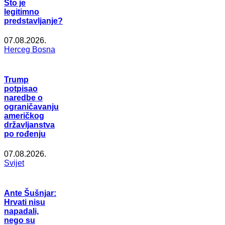
Što je
legitimno
predstavljanje?
07.08.2026.
Herceg Bosna
Trump
potpisao
naredbe o
ograničavanju
američkog
državljanstva
po rođenju
07.08.2026.
Svijet
Ante Šušnjar:
Hrvati nisu
napadali,
nego su