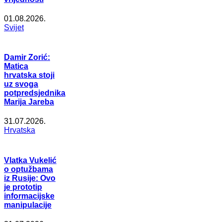
01.08.2026.
Svijet
Damir Zorić:
Matica
hrvatska stoji
uz svoga
potpredsjednika
Marija Jareba
31.07.2026.
Hrvatska
Vlatka Vukelić
o optužbama
iz Rusije: Ovo
je prototip
informacijske
manipulacije