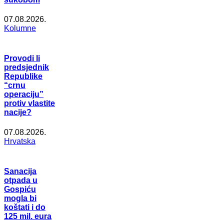
07.08.2026.
Kolumne
Provodi li
predsjednik
Republike
“crnu
operaciju”
protiv vlastite
nacije?
07.08.2026.
Hrvatska
Sanacija
otpada u
Gospiću
mogla bi
koštati i do
125 mil. eura