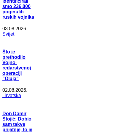
Identificirali
smo 236.000
poginulih
ruskih vojnika
03.08.2026.
Svijet
Što je
prethodilo
Vojno-
redarstvenoj
operaciji
"Oluja"
02.08.2026.
Hrvatska
Don Damir
Stojić: Dobio
sam takve
prijetnje, to je