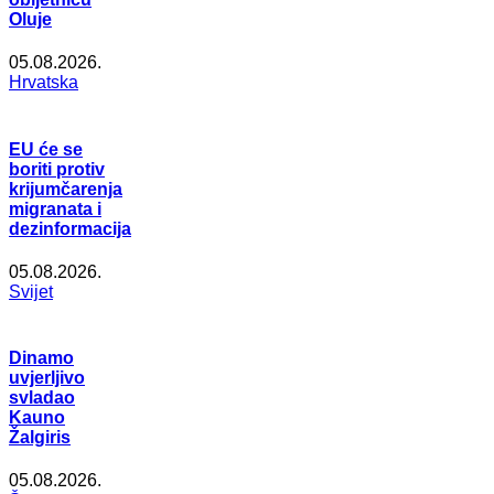
Oluje
05.08.2026.
Hrvatska
EU će se
boriti protiv
krijumčarenja
migranata i
dezinformacija
05.08.2026.
Svijet
Dinamo
uvjerljivo
svladao
Kauno
Žalgiris
05.08.2026.