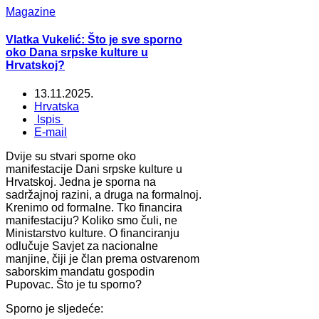
Magazine
Vlatka Vukelić: Što je sve sporno
oko Dana srpske kulture u
Hrvatskoj?
13.11.2025.
Hrvatska
Ispis
E-mail
Dvije su stvari sporne oko
manifestacije Dani srpske kulture u
Hrvatskoj. Jedna je sporna na
sadržajnoj razini, a druga na formalnoj.
Krenimo od formalne. Tko financira
manifestaciju? Koliko smo čuli, ne
Ministarstvo kulture. O financiranju
odlučuje Savjet za nacionalne
manjine, čiji je član prema ostvarenom
saborskim mandatu gospodin
Pupovac. Što je tu sporno?
Sporno je sljedeće: