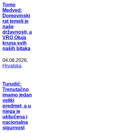
Tomo
Medved:
Domovinski
rat temelj je
naše
državnosti, a
VRO Oluja
kruna svih
naših bitaka
04.08.2026.
Hrvatska
Turudić:
Trenutačno
imamo jedan
veliki
predmet, a u
njega je
uključena i
nacionalna
sigurnost