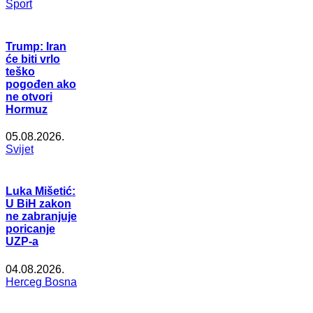
Šport
Trump: Iran
će biti vrlo
teško
pogođen ako
ne otvori
Hormuz
05.08.2026.
Svijet
Luka Mišetić:
U BiH zakon
ne zabranjuje
poricanje
UZP-a
04.08.2026.
Herceg Bosna