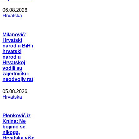
06.08.2026.
Hrvatska
Milanović:
Hrvatski
narod u BiH i
hrvatski
narod u
Hrvatskoj
vodili su
zajednički i
neodvojiv rat
05.08.2026.
Hrvatska
Plenković iz
Knina: Ne
bojimo se
nikoga,
Hrvatska više