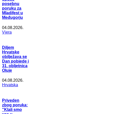
posebnu
poruku za
Mladifest u
Međugorju
04.08.2026.
Vjera
Diljem
Hrvatske
obilježava se
Dan pobjede i
31. obljetnica
Oluje
04.08.2026.
Hrvatska
Priveden
zbog poruka:
“Klali smo