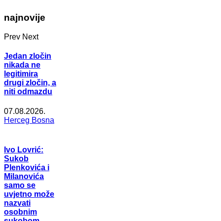
najnovije
Prev
Next
Jedan zločin
nikada ne
legitimira
drugi zločin, a
niti odmazdu
07.08.2026.
Herceg Bosna
Ivo Lovrić:
Sukob
Plenkovića i
Milanovića
samo se
uvjetno može
nazvati
osobnim
sukobom