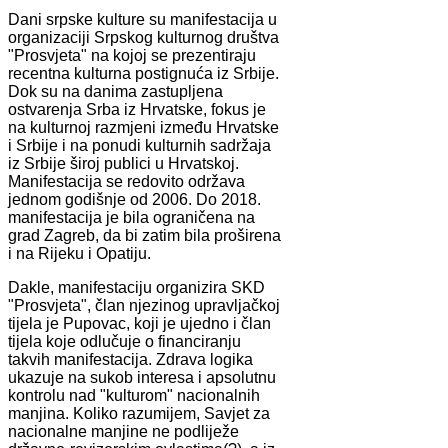
Dani srpske kulture su manifestacija u
organizaciji Srpskog kulturnog društva
"Prosvjeta" na kojoj se prezentiraju
recentna kulturna postignuća iz Srbije.
Dok su na danima zastupljena
ostvarenja Srba iz Hrvatske, fokus je
na kulturnoj razmjeni između Hrvatske
i Srbije i na ponudi kulturnih sadržaja
iz Srbije široj publici u Hrvatskoj.
Manifestacija se redovito održava
jednom godišnje od 2006. Do 2018.
manifestacija je bila ograničena na
grad Zagreb, da bi zatim bila proširena
i na Rijeku i Opatiju.
Dakle, manifestaciju organizira SKD
"Prosvjeta", član njezinog upravljačkoj
tijela je Pupovac, koji je ujedno i član
tijela koje odlučuje o financiranju
takvih manifestacija. Zdrava logika
ukazuje na sukob interesa i apsolutnu
kontrolu nad "kulturom" nacionalnih
manjina. Koliko razumijem, Savjet za
nacionalne manjine ne podliježe