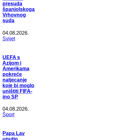
presuda
španjolskoga
Vrhovnog
suda
04.08.2026.
Svijet
UEFA s
Azijom i
Amerikama
pokreće
natjecanje
koje bi moglo
uništiti FIFA-
ino SP
04.08.2026.
Šport
Papa Lav
uputio