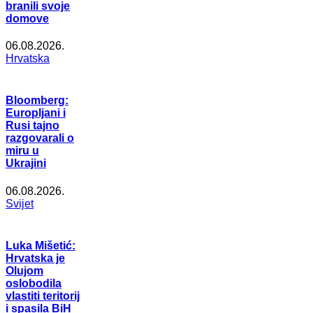
branili svoje
domove
06.08.2026.
Hrvatska
Bloomberg:
Europljani i
Rusi tajno
razgovarali o
miru u
Ukrajini
06.08.2026.
Svijet
Luka Mišetić:
Hrvatska je
Olujom
oslobodila
vlastiti teritorij
i spasila BiH