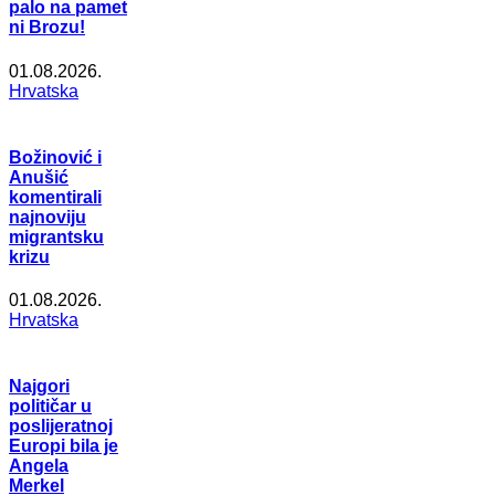
palo na pamet
ni Brozu!
01.08.2026.
Hrvatska
Božinović i
Anušić
komentirali
najnoviju
migrantsku
krizu
01.08.2026.
Hrvatska
Najgori
političar u
poslijeratnoj
Europi bila je
Angela
Merkel