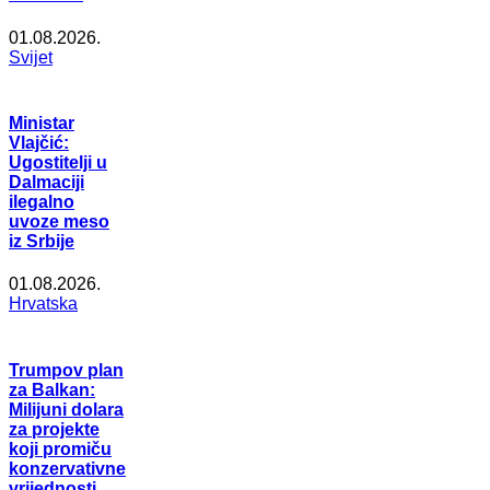
01.08.2026.
Svijet
Ministar
Vlajčić:
Ugostitelji u
Dalmaciji
ilegalno
uvoze meso
iz Srbije
01.08.2026.
Hrvatska
Trumpov plan
za Balkan:
Milijuni dolara
za projekte
koji promiču
konzervativne
vrijednosti