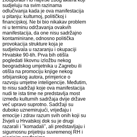
sudjeluju na svim razinama
odlučivanja kada je ova manifestacija
u pitanju: kulturnoj, političkoj i
financijskoj. Ne bi bio nikakav problem
ni u terminu održavanja ovakvih
manifestacija, da one nisu sadržajno
kontaminirane, odnosno politička
provokacija strukture koja je
sudjelovala u razaranju i okupaciji
Hrvatske 90-tih. Prva bih otišla
pogledati likovnu izložbu nekog
beogradskog umjetnika u Zagrebu ili
otišla na promociju knjige nekog
srbijanskog autora, primjerice o
razvoju umjetne inteligencije. Međutim,
to nisu sadržaji koje ova manifestacija
nudi te ista time ne predstavlja most
između kulturnih sadržaja dvije države
već upravo suprotno. Sadržaji su
duboko uznemirujući, vrijeđaju i
emocije i zdrav razum svih onih koji su
živjeli u Hrvatskoj dok su je drugi
razarali i "komadali", ali predstavljaju i
sigurnosnu prijetnju suvremenoj RH i