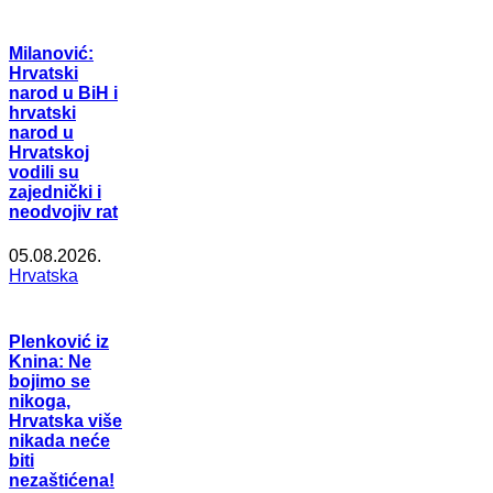
Milanović:
Hrvatski
narod u BiH i
hrvatski
narod u
Hrvatskoj
vodili su
zajednički i
neodvojiv rat
05.08.2026.
Hrvatska
Plenković iz
Knina: Ne
bojimo se
nikoga,
Hrvatska više
nikada neće
biti
nezaštićena!