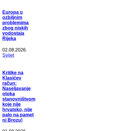
Europa u
ozbiljnim
problemima
zbog niskih
vodostaja
Rijeka
02.08.2026.
Svijet
Kritike na
Klasićev
račun:
Naseljavanje
otoka
stanovništvom
koje nije
hrvatsko, nije
palo na pamet
ni Brozu!