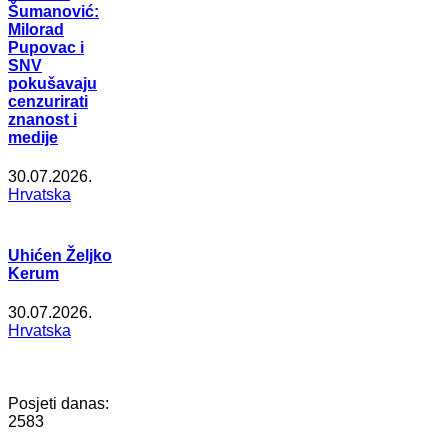
Šumanović:
Milorad
Pupovac i
SNV
pokušavaju
cenzurirati
znanost i
medije
30.07.2026.
Hrvatska
Uhićen Željko
Kerum
30.07.2026.
Hrvatska
Posjeti danas:
2583