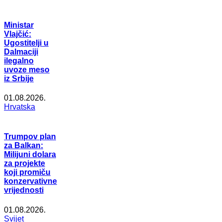
Ministar
Vlajčić:
Ugostitelji u
Dalmaciji
ilegalno
uvoze meso
iz Srbije
01.08.2026.
Hrvatska
Trumpov plan
za Balkan:
Milijuni dolara
za projekte
koji promiču
konzervativne
vrijednosti
01.08.2026.
Svijet