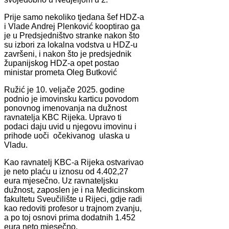
Prije samo nekoliko tjedana šef HDZ-a
i Vlade Andrej Plenković kooptirao ga
je u Predsjedništvo stranke nakon što
su izbori za lokalna vodstva u HDZ-u
završeni, i nakon što je predsjednik
županijskog HDZ-a opet postao
ministar prometa Oleg Butković
Ružić je 10. veljače 2025. godine
podnio je imovinsku karticu povodom
ponovnog imenovanja na dužnost
ravnatelja KBC Rijeka. Upravo ti
podaci daju uvid u njegovu imovinu i
prihode uoči očekivanog ulaska u
Vladu.
Kao ravnatelj KBC-a Rijeka ostvarivao
je neto plaću u iznosu od 4.402,27
eura mjesečno. Uz ravnateljsku
dužnost, zaposlen je i na Medicinskom
fakultetu Sveučilište u Rijeci, gdje radi
kao redoviti profesor u trajnom zvanju,
a po toj osnovi prima dodatnih 1.452
eura neto mjesečno.