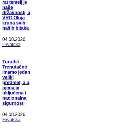
rat temelj je
naše
državnosti, a
VRO Oluja
kruna svih
naših bitaka
04.08.2026.
Hrvatska
Turudić:
Trenutačno
imamo jedan
veliki
predmet, a u
njega je
uključena i
nacionalna
sigurnost
04.08.2026.
Hrvatska