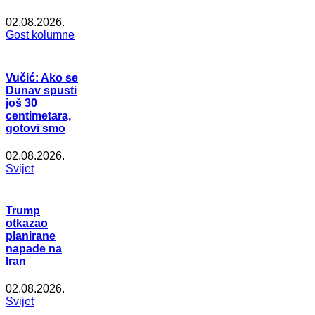
02.08.2026.
Gost kolumne
Vučić: Ako se
Dunav spusti
još 30
centimetara,
gotovi smo
02.08.2026.
Svijet
Trump
otkazao
planirane
napade na
Iran
02.08.2026.
Svijet