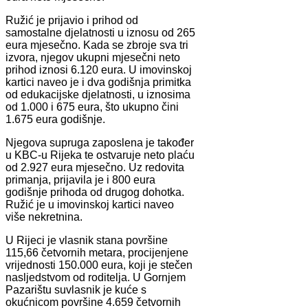
Ružić je prijavio i prihod od
samostalne djelatnosti u iznosu od 265
eura mjesečno. Kada se zbroje sva tri
izvora, njegov ukupni mjesečni neto
prihod iznosi 6.120 eura. U imovinskoj
kartici naveo je i dva godišnja primitka
od edukacijske djelatnosti, u iznosima
od 1.000 i 675 eura, što ukupno čini
1.675 eura godišnje.
Njegova supruga zaposlena je također
u KBC-u Rijeka te ostvaruje neto plaću
od 2.927 eura mjesečno. Uz redovita
primanja, prijavila je i 800 eura
godišnje prihoda od drugog dohotka.
Ružić je u imovinskoj kartici naveo
više nekretnina.
U Rijeci je vlasnik stana površine
115,66 četvornih metara, procijenjene
vrijednosti 150.000 eura, koji je stečen
nasljedstvom od roditelja. U Gornjem
Pazarištu suvlasnik je kuće s
okućnicom površine 4.659 četvornih