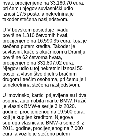
hvati, procijenjene na 33.180,70 eura,
pri čemu njegov suvlasnički udio
iznosi 17,5 posto, a nekretnina je
također stečena nasljedstvom.
U Vrbovskom posjeduje livadu
površine 1.310 četvornih hvati,
procijenjene na 16.590,35 eura, koja je
stečena putem kredita. Također je
suvlasnik kuće s okućnicom u Dramlju,
površine 62 četvorna hvata,
procijenjene na 331.807,02 eura.
Njegov udio u toj nekretnini iznosi 50
posto, a vlasništvo dijeli s bračnim
drugom i trećim osobama, pri čemu je i
ta nekretnina stečena nasljedstvom.
U imovinskoj kartici prijavljena su i dva
osobna automobila marke BMW. Ružić
je vlasnik BMW-a serije 3 iz 2020.
godine, procijenjenog na 19.500 eura,
koji je kupljen kreditom. Njegova
supruga vlasnica je BMW-a serije 3 iz
2011. godine, procijenjenog na 7.000
eura, a vozilo je stečeno putem