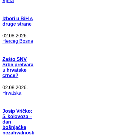
Vjera
Izbori u BiH s
druge strane
02.08.2026.
Herceg Bosna
Zašto SNV
Srbe pretvara
u hrvatske
crnce?
02.08.2026.
Hrvatska
Josip Vričko:
5. kolovoza –
dan
bošnjačke
nezahvalnosti