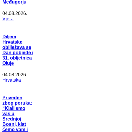
Međugorju
04.08.2026.
Vjera
Diljem
Hrvatske
obilježava se
Dan pobjede i
31. obljetnica
Oluje
04.08.2026.
Hrvatska
Priveden
zbog poruka:
“Klali smo
vas u
Srednjoj
Bosni, klat
ćemo vam i