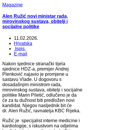
Magazine
Alen Ružić novi ministar rada,
mirovinskog sustava, obitelji i
socijalne politike
11.02.2026.
Hrvatska
Ispis
E-mail
Nakon sjednice stranački tijela
sjednice HDZ-a, premijer Andrej
Plenković najavio je promjene u
sastavu Vlade. U dogovoru s
dosadašnjim ministrom rada,
mirovinskog sustava, obitelji i socijalne
politike Marin Piletić, odlučeno je da
će za tu dužnost biti predložen novi
kandidat. Njegov nasljednik bit će
dr. Alen Ružić, ravnatelja KBC Rijeka.
Ružić je specijalist interne medicine i
kardiologije, s iskustvom na odjelima