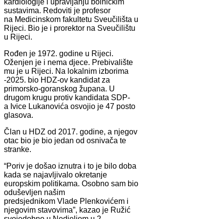
kardiologije i upravljanju bolničkim
sustavima. Redoviti je profesor
na Medicinskom fakultetu Sveučilišta u
Rijeci. Bio je i prorektor na Sveučilištu
u Rijeci.
Rođen je 1972. godine u Rijeci.
Oženjen je i nema djece. Prebivalište
mu je u Rijeci. Na lokalnim izborima
-2025. bio HDZ-ov kandidat za
primorsko-goranskog župana. U
drugom krugu protiv kandidata SDP-
a Ivice Lukanovića osvojio je 47 posto
glasova.
Član u HDZ od 2017. godine, a njegov
otac bio je bio jedan od osnivača te
stranke.
“Poriv je došao iznutra i to je bilo doba
kada se najavljivalo okretanje
europskim politikama. Osobno sam bio
oduševljen našim
predsjednikom Vlade Plenkovićem i
njegovim stavovima”, kazao je Ružić
svojedobno u Nedjeljom u 2.