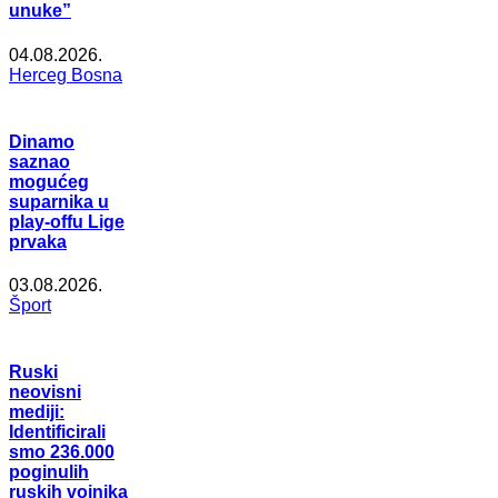
unuke”
04.08.2026.
Herceg Bosna
Dinamo
saznao
mogućeg
suparnika u
play-offu Lige
prvaka
03.08.2026.
Šport
Ruski
neovisni
mediji:
Identificirali
smo 236.000
poginulih
ruskih vojnika