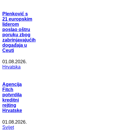
Plenković s
21 europskim
liderom
poslao oštru
poruku zbog
zabrinjavajućih
događaja u
Ceuti
01.08.2026.
Hrvatska
Agencija
Fitch
potvrdila
kreditni
rejting
Hrvatske
01.08.2026.
Svijet