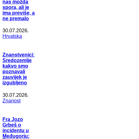
nas možda
spora, ali je
ima previše, a
ne premalo
30.07.2026.
Hrvatska
Znanstvenici:
Sredozemlje
kakvo smo
poznavali
zauvijek je
izgubljeno
30.07.2026.
Znanost
Fra Jozo
Grbeš o
incidentu u
Međugorju: