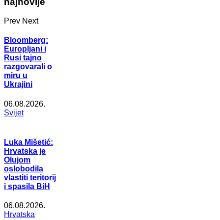
najnovije
Prev
Next
Bloomberg:
Europljani i
Rusi tajno
razgovarali o
miru u
Ukrajini
06.08.2026.
Svijet
Luka Mišetić:
Hrvatska je
Olujom
oslobodila
vlastiti teritorij
i spasila BiH
06.08.2026.
Hrvatska