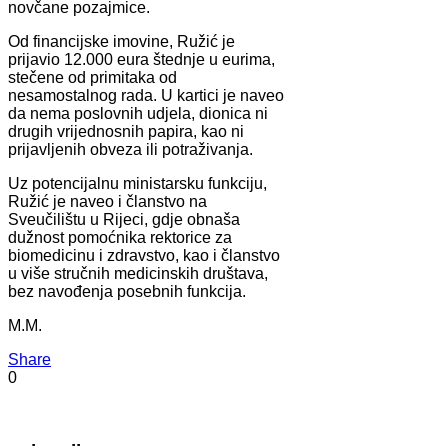
novčane pozajmice.
Od financijske imovine, Ružić je
prijavio 12.000 eura štednje u eurima,
stečene od primitaka od
nesamostalnog rada. U kartici je naveo
da nema poslovnih udjela, dionica ni
drugih vrijednosnih papira, kao ni
prijavljenih obveza ili potraživanja.
Uz potencijalnu ministarsku funkciju,
Ružić je naveo i članstvo na
Sveučilištu u Rijeci, gdje obnaša
dužnost pomoćnika rektorice za
biomedicinu i zdravstvo, kao i članstvo
u više stručnih medicinskih društava,
bez navođenja posebnih funkcija.
M.M.
Share
0