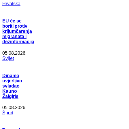
Hrvatska
EU će se
boriti protiv
krijumčarenja
migranata i
dezinformacija
05.08.2026.
Svijet
Dinamo
uvjerljivo
svladao
Kauno
Žalgiris
05.08.2026.
Šport