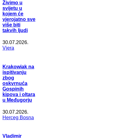
Živimo u
svijetu u
kojem će
vjerojatno sve
više biti
takvih ljudi
30.07.2026.
Vjera
Krakowiak na
ispitivanju
zbog
oskvrnuća
Gospinih
kipova i oltara
u Međugorju
30.07.2026.
Herceg Bosna
Vladimir