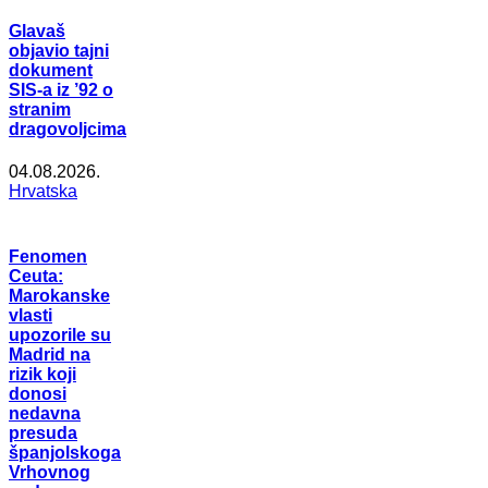
Glavaš
objavio tajni
dokument
SIS-a iz ’92 o
stranim
dragovoljcima
04.08.2026.
Hrvatska
Fenomen
Ceuta:
Marokanske
vlasti
upozorile su
Madrid na
rizik koji
donosi
nedavna
presuda
španjolskoga
Vrhovnog