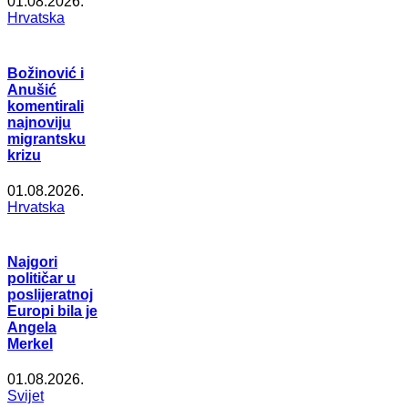
01.08.2026.
Hrvatska
Božinović i
Anušić
komentirali
najnoviju
migrantsku
krizu
01.08.2026.
Hrvatska
Najgori
političar u
poslijeratnoj
Europi bila je
Angela
Merkel
01.08.2026.
Svijet