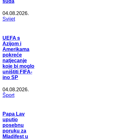
suda
04.08.2026.
Svijet
UEFA s
Azijom i
Amerikama
pokreće
natjecanje
koje bi moglo
uništiti FIFA-
ino SP
04.08.2026.
Šport
Papa Lav
uputio
posebnu
poruku za
Mladifest u