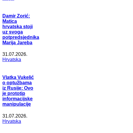
Damir Zorić:
Matica
hrvatska stoji
uz svoga
potpredsjednika
Marija Jareba
31.07.2026.
Hrvatska
Vlatka Vukelić
o optužbama
iz Rusije: Ovo
je prototip
informacijske
manipulacije
31.07.2026.
Hrvatska