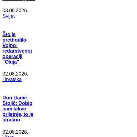
03.08.2026.
Svijet
Što je
prethodilo
Vojno-
redarstvenoj
operaciji
"Oluja"
02.08.2026.
Hrvatska
Don Damir
Stojić: Dobio
sam takve
prijetnje, to je
strašno
02.08.2026.