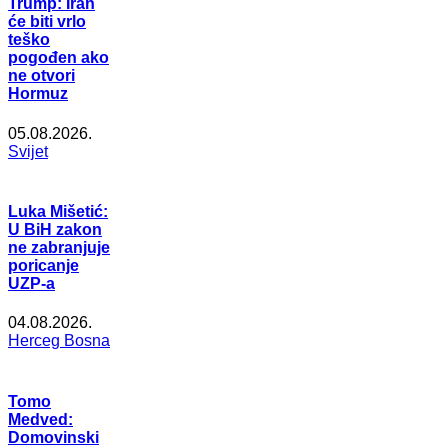
Trump: Iran
će biti vrlo
teško
pogođen ako
ne otvori
Hormuz
05.08.2026.
Svijet
Luka Mišetić:
U BiH zakon
ne zabranjuje
poricanje
UZP-a
04.08.2026.
Herceg Bosna
Tomo
Medved:
Domovinski