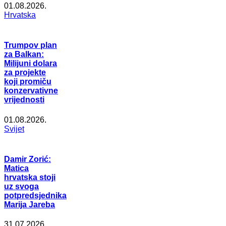
01.08.2026.
Hrvatska
Trumpov plan
za Balkan:
Milijuni dolara
za projekte
koji promiču
konzervativne
vrijednosti
01.08.2026.
Svijet
Damir Zorić:
Matica
hrvatska stoji
uz svoga
potpredsjednika
Marija Jareba
31.07.2026.