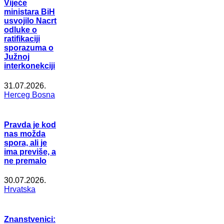
Vijeće
ministara BiH
usvojilo Nacrt
odluke o
ratifikaciji
sporazuma o
Južnoj
interkonekciji
31.07.2026.
Herceg Bosna
Pravda je kod
nas možda
spora, ali je
ima previše, a
ne premalo
30.07.2026.
Hrvatska
Znanstvenici: