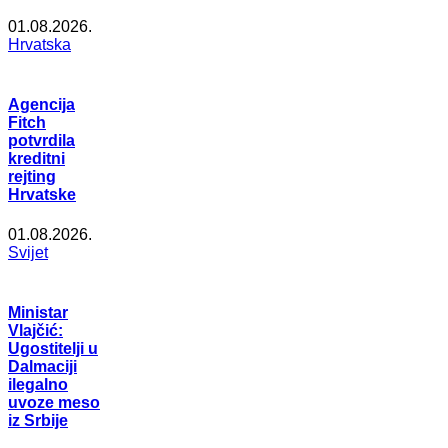
01.08.2026.
Hrvatska
Agencija
Fitch
potvrdila
kreditni
rejting
Hrvatske
01.08.2026.
Svijet
Ministar
Vlajčić:
Ugostitelji u
Dalmaciji
ilegalno
uvoze meso
iz Srbije