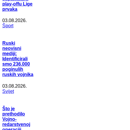
play-offu Lige
prvaka
03.08.2026.
Šport
Ruski
neovisni
mediji:
Identificirali
smo 236.000
poginulih
ruskih vojnika
03.08.2026.
Svijet
Što je
prethodilo
Vojno-
redarstvenoj
operaciji