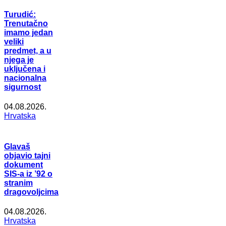
Turudić:
Trenutačno
imamo jedan
veliki
predmet, a u
njega je
uključena i
nacionalna
sigurnost
04.08.2026.
Hrvatska
Glavaš
objavio tajni
dokument
SIS-a iz ’92 o
stranim
dragovoljcima
04.08.2026.
Hrvatska