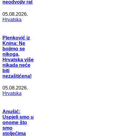
neodvojiv rat
05.08.2026.
Hrvatska
Plenković iz
Knina: Ne
bojimo se
nikoga,
Hrvatska više
nikada neće
biti
nezaštićena!
05.08.2026.
Hrvatska
Anušić:
Uspjeli smo u
onome što
smo
stoljećima