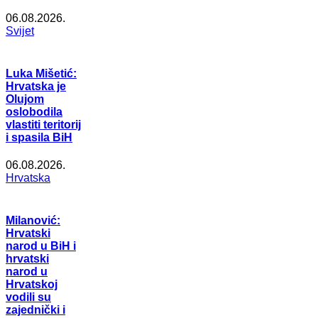
06.08.2026.
Svijet
Luka Mišetić:
Hrvatska je
Olujom
oslobodila
vlastiti teritorij
i spasila BiH
06.08.2026.
Hrvatska
Milanović:
Hrvatski
narod u BiH i
hrvatski
narod u
Hrvatskoj
vodili su
zajednički i