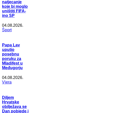
natjecanje
koje bi moglo
uništiti FIFA-
ino SP
04.08.2026.
Šport
Papa Lav
uputio
posebnu
poruku za
Mladifest u
Međugorju
04.08.2026.
Vjera
Diljem
Hrvatske
obilježava se
Dan pobjede i