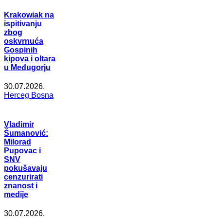
Krakowiak na
ispitivanju
zbog
oskvrnuća
Gospinih
kipova i oltara
u Međugorju
30.07.2026.
Herceg Bosna
Vladimir
Šumanović:
Milorad
Pupovac i
SNV
pokušavaju
cenzurirati
znanost i
medije
30.07.2026.