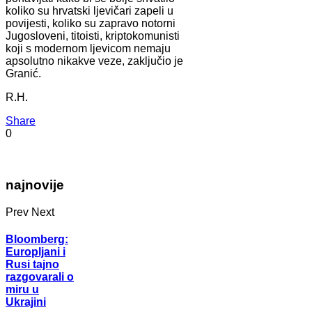
koliko su hrvatski ljevičari zapeli u
povijesti, koliko su zapravo notorni
Jugosloveni, titoisti, kriptokomunisti
koji s modernom ljevicom nemaju
apsolutno nikakve veze, zaključio je
Granić.
R.H.
Share
0
najnovije
Prev
Next
Bloomberg:
Europljani i
Rusi tajno
razgovarali o
miru u
Ukrajini