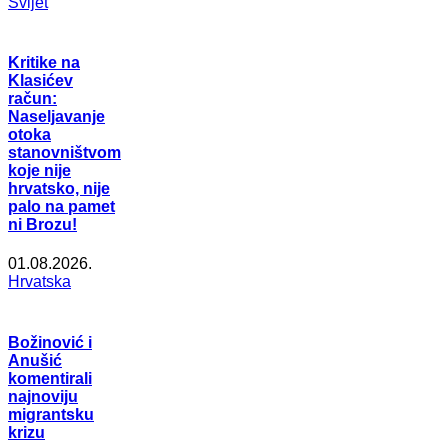
Svijet
Kritike na
Klasićev
račun:
Naseljavanje
otoka
stanovništvom
koje nije
hrvatsko, nije
palo na pamet
ni Brozu!
01.08.2026.
Hrvatska
Božinović i
Anušić
komentirali
najnoviju
migrantsku
krizu