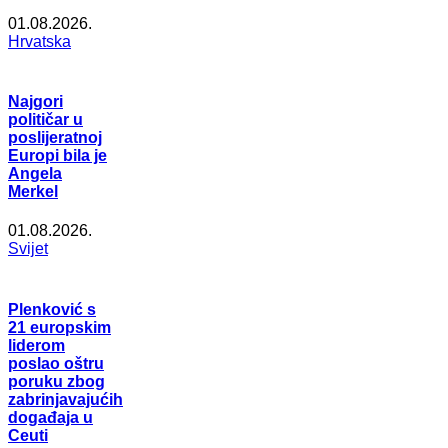
01.08.2026.
Hrvatska
Najgori
političar u
poslijeratnoj
Europi bila je
Angela
Merkel
01.08.2026.
Svijet
Plenković s
21 europskim
liderom
poslao oštru
poruku zbog
zabrinjavajućih
događaja u
Ceuti