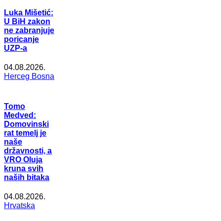
Luka Mišetić:
U BiH zakon
ne zabranjuje
poricanje
UZP-a
04.08.2026.
Herceg Bosna
Tomo
Medved:
Domovinski
rat temelj je
naše
državnosti, a
VRO Oluja
kruna svih
naših bitaka
04.08.2026.
Hrvatska