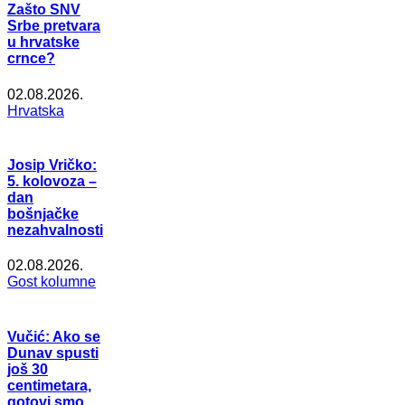
Zašto SNV
Srbe pretvara
u hrvatske
crnce?
02.08.2026.
Hrvatska
Josip Vričko:
5. kolovoza –
dan
bošnjačke
nezahvalnosti
02.08.2026.
Gost kolumne
Vučić: Ako se
Dunav spusti
još 30
centimetara,
gotovi smo