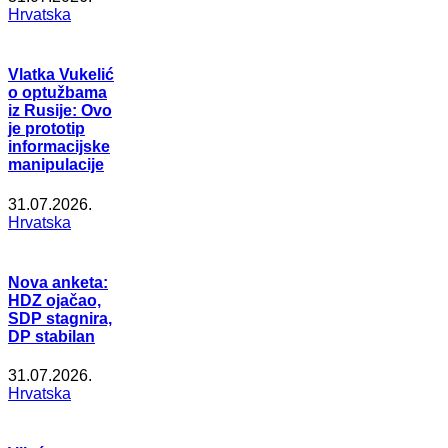
Hrvatska
Vlatka Vukelić
o optužbama
iz Rusije: Ovo
je prototip
informacijske
manipulacije
31.07.2026.
Hrvatska
Nova anketa:
HDZ ojačao,
SDP stagnira,
DP stabilan
31.07.2026.
Hrvatska