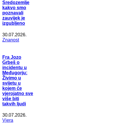
Sredozemlje
kakvo smo
poznavali
zauvijek je
izgubljeno
30.07.2026.
Znanost
Fra Jozo
Grbeš o
incidentu u
Međugorju:
Živimo u
svijetu u
kojem će
vjerojatno sve
više biti
takvih ljudi
30.07.2026.
Vjera