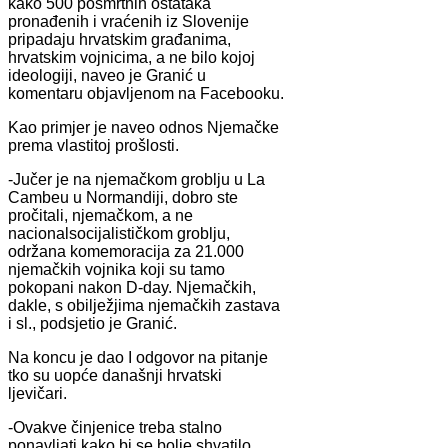
kako 500 posmrtnih ostataka
pronađenih i vraćenih iz Slovenije
pripadaju hrvatskim građanima,
hrvatskim vojnicima, a ne bilo kojoj
ideologiji, naveo je Granić u
komentaru objavljenom na Facebooku.
Kao primjer je naveo odnos Njemačke
prema vlastitoj prošlosti.
-Jučer je na njemačkom groblju u La
Cambeu u Normandiji, dobro ste
pročitali, njemačkom, a ne
nacionalsocijalističkom groblju,
održana komemoracija za 21.000
njemačkih vojnika koji su tamo
pokopani nakon D-day. Njemačkih,
dakle, s obilježjima njemačkih zastava
i sl., podsjetio je Granić.
Na koncu je dao I odgovor na pitanje
tko su uopće današnji hrvatski
ljevičari.
-Ovakve činjenice treba stalno
ponavljati kako bi se bolje shvatilo