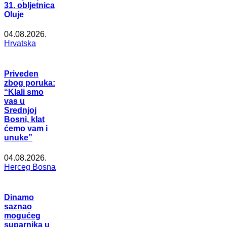
31. obljetnica
Oluje
04.08.2026.
Hrvatska
Priveden
zbog poruka:
“Klali smo
vas u
Srednjoj
Bosni, klat
ćemo vam i
unuke”
04.08.2026.
Herceg Bosna
Dinamo
saznao
mogućeg
suparnika u