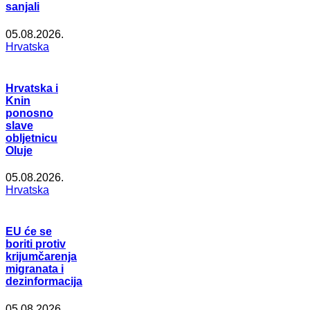
sanjali
05.08.2026.
Hrvatska
Hrvatska i
Knin
ponosno
slave
obljetnicu
Oluje
05.08.2026.
Hrvatska
EU će se
boriti protiv
krijumčarenja
migranata i
dezinformacija
05.08.2026.