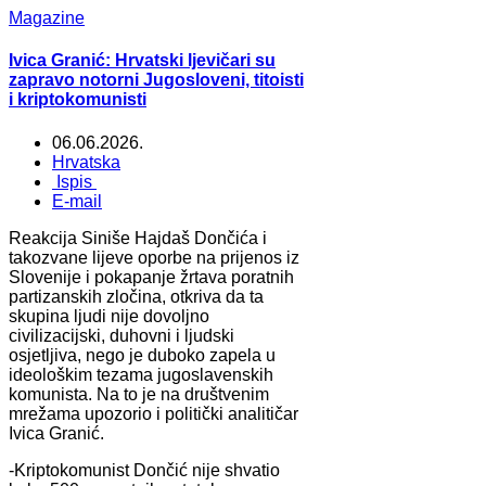
Magazine
Ivica Granić: Hrvatski ljevičari su
zapravo notorni Jugosloveni, titoisti
i kriptokomunisti
06.06.2026.
Hrvatska
Ispis
E-mail
Reakcija Siniše Hajdaš Dončića i
takozvane lijeve oporbe na prijenos iz
Slovenije i pokapanje žrtava poratnih
partizanskih zločina, otkriva da ta
skupina ljudi nije dovoljno
civilizacijski, duhovni i ljudski
osjetljiva, nego je duboko zapela u
ideološkim tezama jugoslavenskih
komunista. Na to je na društvenim
mrežama upozorio i politički analitičar
Ivica Granić.
-Kriptokomunist Dončić nije shvatio