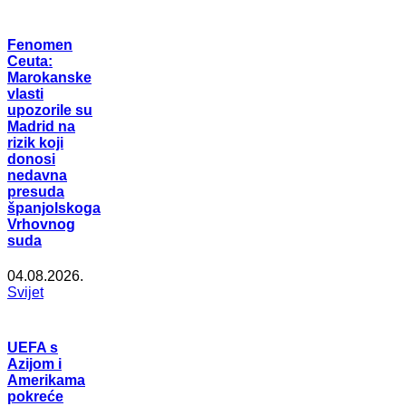
Fenomen
Ceuta:
Marokanske
vlasti
upozorile su
Madrid na
rizik koji
donosi
nedavna
presuda
španjolskoga
Vrhovnog
suda
04.08.2026.
Svijet
UEFA s
Azijom i
Amerikama
pokreće