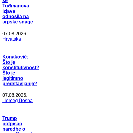
se
Tuđmanova
izjava
odnosila na
srpske snage
07.08.2026.
Hrvatska
Konaković:
Što je
konstitutivnost?
Što je
legitimno
predstavljanje?
07.08.2026.
Herceg Bosna
Trump
potpisao
naredbe o