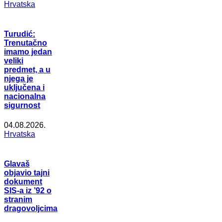
Hrvatska
Turudić:
Trenutačno
imamo jedan
veliki
predmet, a u
njega je
uključena i
nacionalna
sigurnost
04.08.2026.
Hrvatska
Glavaš
objavio tajni
dokument
SIS-a iz ’92 o
stranim
dragovoljcima