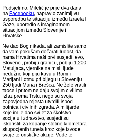
Podsjetimo, Miletić je prije dva dana,
na
Facebooku
, napravio zanimljivu
usporedbu te situaciju između Izraela I
Gaze, uporedio s imaginarnom
situacijom između Slovenije i
Hrvatske.
Ne dao Bog nikada, ali zamislite samo
da vam pokušam dočarati ludost, da
nama Hrvatima naši prvi susjedi, evo,
Slovenci, probiju granicu, pobiju 1.200
Matuljaca, vjernike na misi, ljude
nedužne koji piju kavu u Romi i
Marijani i otmu pri bijegu u Sloveniju
250 ljudi Muna i Brešca. Ne žele vratiti
taoce i pritom ne daju svojim civilima
izlaz prema Trstu, nego su svoja
zapovjedna mjesta utvrdili ispod
bolnica i civilnih zgrada. A milijarde
koje im je dao svijet za školstvo,
socijalu i zdravstvo, susjedi su
iskoristili za kopanje stotine kilometara
skupocjenih tunela kroz koje izvode
svoje terorističke akcije. Vođe te