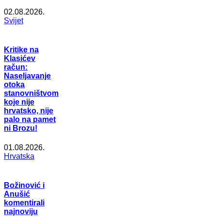
02.08.2026.
Svijet
Kritike na
Klasićev
račun:
Naseljavanje
otoka
stanovništvom
koje nije
hrvatsko, nije
palo na pamet
ni Brozu!
01.08.2026.
Hrvatska
Božinović i
Anušić
komentirali
najnoviju