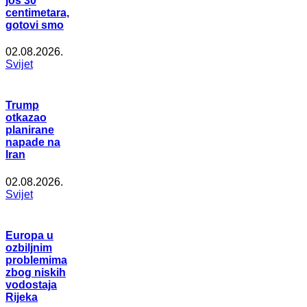
još 30
centimetara,
gotovi smo
02.08.2026.
Svijet
Trump
otkazao
planirane
napade na
Iran
02.08.2026.
Svijet
Europa u
ozbiljnim
problemima
zbog niskih
vodostaja
Rijeka