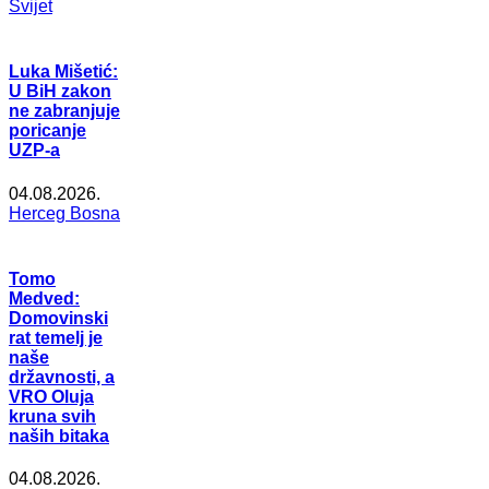
Svijet
Luka Mišetić:
U BiH zakon
ne zabranjuje
poricanje
UZP-a
04.08.2026.
Herceg Bosna
Tomo
Medved:
Domovinski
rat temelj je
naše
državnosti, a
VRO Oluja
kruna svih
naših bitaka
04.08.2026.