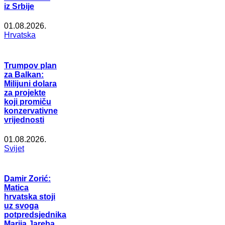
iz Srbije
01.08.2026.
Hrvatska
Trumpov plan
za Balkan:
Milijuni dolara
za projekte
koji promiču
konzervativne
vrijednosti
01.08.2026.
Svijet
Damir Zorić:
Matica
hrvatska stoji
uz svoga
potpredsjednika
Marija Jareba