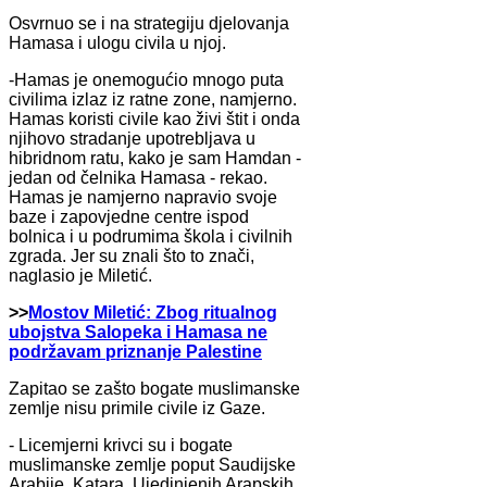
Osvrnuo se i na strategiju djelovanja
Hamasa i ulogu civila u njoj.
-Hamas je onemogućio mnogo puta
civilima izlaz iz ratne zone, namjerno.
Hamas koristi civile kao živi štit i onda
njihovo stradanje upotrebljava u
hibridnom ratu, kako je sam Hamdan -
jedan od čelnika Hamasa - rekao.
Hamas je namjerno napravio svoje
baze i zapovjedne centre ispod
bolnica i u podrumima škola i civilnih
zgrada. Jer su znali što to znači,
naglasio je Miletić.
>>
Mostov Miletić: Zbog ritualnog
ubojstva Salopeka i Hamasa ne
podržavam priznanje Palestine
Zapitao se zašto bogate muslimanske
zemlje nisu primile civile iz Gaze.
- Licemjerni krivci su i bogate
muslimanske zemlje poput Saudijske
Arabije, Katara, Ujedinjenih Arapskih