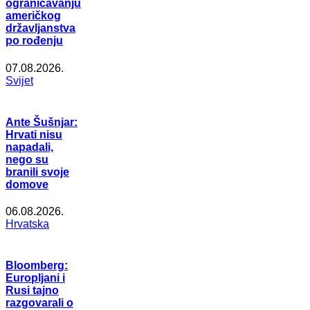
ograničavanju
američkog
državljanstva
po rođenju
07.08.2026.
Svijet
Ante Šušnjar:
Hrvati nisu
napadali,
nego su
branili svoje
domove
06.08.2026.
Hrvatska
Bloomberg:
Europljani i
Rusi tajno
razgovarali o