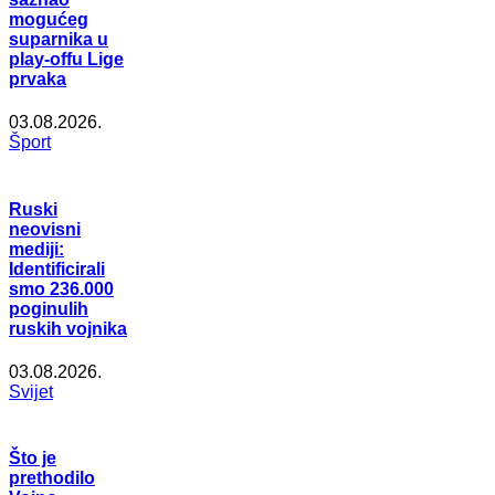
mogućeg
suparnika u
play-offu Lige
prvaka
03.08.2026.
Šport
Ruski
neovisni
mediji:
Identificirali
smo 236.000
poginulih
ruskih vojnika
03.08.2026.
Svijet
Što je
prethodilo