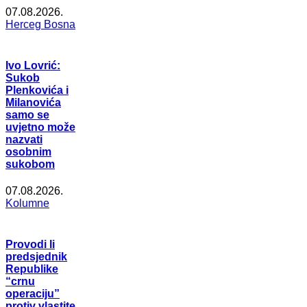
07.08.2026.
Herceg Bosna
Ivo Lovrić:
Sukob
Plenkovića i
Milanovića
samo se
uvjetno može
nazvati
osobnim
sukobom
07.08.2026.
Kolumne
Provodi li
predsjednik
Republike
“crnu
operaciju”
protiv vlastite