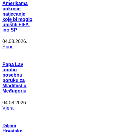
Amerikama
pokreće
natjecanje
koje bi moglo
uništiti FIFA-
ino SP
04.08.2026.
Šport
Papa Lav
uputio
posebnu
poruku za
Mladifest u
Međugorju
04.08.2026.
Vjera
Diljem
Hrvatske