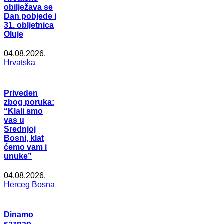
obilježava se
Dan pobjede i
31. obljetnica
Oluje
04.08.2026.
Hrvatska
Priveden
zbog poruka:
“Klali smo
vas u
Srednjoj
Bosni, klat
ćemo vam i
unuke”
04.08.2026.
Herceg Bosna
Dinamo
saznao