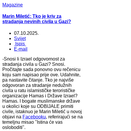
Magazine
Marin Miletić: Tko je kriv za
stradanja nevinih civila u Gazi?
07.10.2025.
Svijet
Ispis
E-mail
-Snosi li Izrael odgovornost za
stradanja civila u Gazi? Snosi.
Pročitajte sada ponovno ovu rečenicu
koju sam napisao prije ove. Udahnite,
pa nastavite čitanje. Tko je najviše
odgovoran za stradanje nedužnih
civila u ratu islamističke terorističke
organizacije Hamas i Države Izrael?
Hamas. I bogate muslimanske države
u okolici koje su ODBIJALE primiti
civile, istaknuo je Marin Miletić u novoj
objavi na
Facebooku
, referirajući se na
temeljnu misao "Istina će vas
osloboditi".