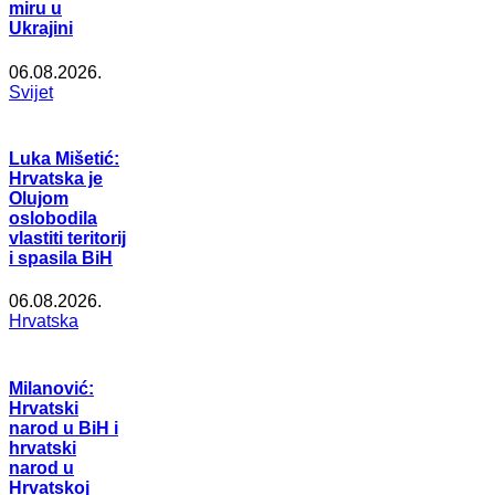
miru u
Ukrajini
06.08.2026.
Svijet
Luka Mišetić:
Hrvatska je
Olujom
oslobodila
vlastiti teritorij
i spasila BiH
06.08.2026.
Hrvatska
Milanović:
Hrvatski
narod u BiH i
hrvatski
narod u
Hrvatskoj