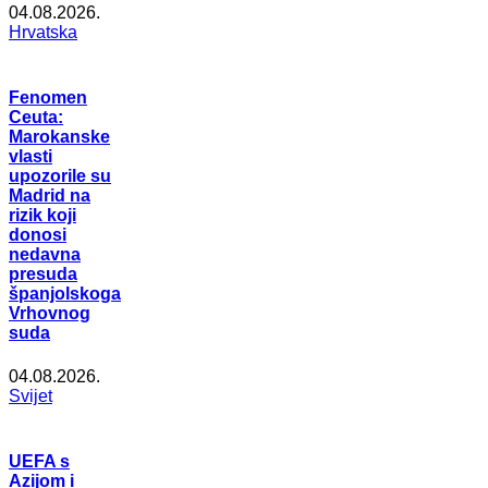
04.08.2026.
Hrvatska
Fenomen
Ceuta:
Marokanske
vlasti
upozorile su
Madrid na
rizik koji
donosi
nedavna
presuda
španjolskoga
Vrhovnog
suda
04.08.2026.
Svijet
UEFA s
Azijom i