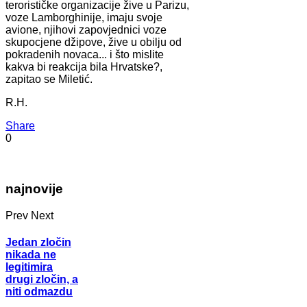
terorističke organizacije žive u Parizu,
voze Lamborghinije, imaju svoje
avione, njihovi zapovjednici voze
skupocjene džipove, žive u obilju od
pokradenih novaca... i što mislite
kakva bi reakcija bila Hrvatske?,
zapitao se Miletić.
R.H.
Share
0
najnovije
Prev
Next
Jedan zločin
nikada ne
legitimira
drugi zločin, a
niti odmazdu