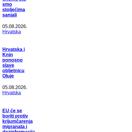
smo
stoljećima
sanjali
05.08.2026.
Hrvatska
Hrvatska i
Knin
ponosno
slave
obljetnicu
Oluje
05.08.2026.
Hrvatska
EU će se
boriti protiv
krijumčarenja
migranata i
dezinformacija