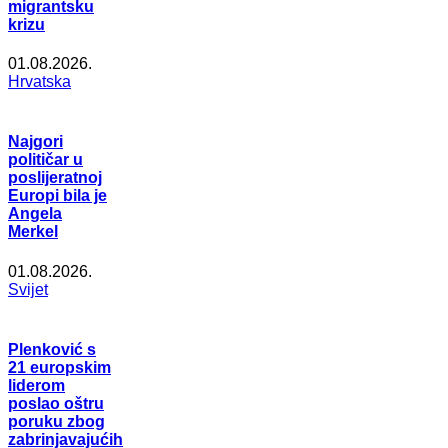
migrantsku
krizu
01.08.2026.
Hrvatska
Najgori
političar u
poslijeratnoj
Europi bila je
Angela
Merkel
01.08.2026.
Svijet
Plenković s
21 europskim
liderom
poslao oštru
poruku zbog
zabrinjavajućih