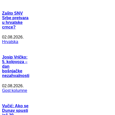
Zašto SNV
Srbe pretvara
u hrvatske
crnce?
02.08.2026.
Hrvatska
Josip Vričko:
5. kolovoza –
dan
bošnjačke
nezahvalnosti
02.08.2026.
Gost kolumne
Vučić: Ako se
Dunav spusti