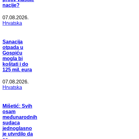
nacije?
07.08.2026.
Hrvatska
Sanacija
otpada u
Gospiću
mogla bi
koštati i do
125 mil. eura
07.08.2026.
Hrvatska
Mišetić: Svih
osam
međunarodnih
sudaca
jednoglasno
je utvrdilo da