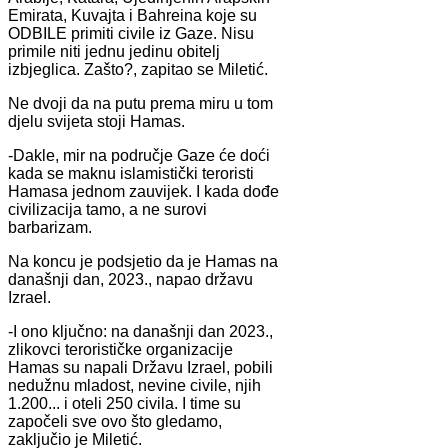
Emirata, Kuvajta i Bahreina koje su
ODBILE primiti civile iz Gaze. Nisu
primile niti jednu jedinu obitelj
izbjeglica. Zašto?, zapitao se Miletić.
Ne dvoji da na putu prema miru u tom
djelu svijeta stoji Hamas.
-Dakle, mir na područje Gaze će doći
kada se maknu islamistički teroristi
Hamasa jednom zauvijek. I kada dođe
civilizacija tamo, a ne surovi
barbarizam.
Na koncu je podsjetio da je Hamas na
današnji dan, 2023., napao državu
Izrael.
-I ono ključno: na današnji dan 2023.,
zlikovci terorističke organizacije
Hamas su napali Državu Izrael, pobili
nedužnu mladost, nevine civile, njih
1.200... i oteli 250 civila. I time su
započeli sve ovo što gledamo,
zaključio je Miletić.