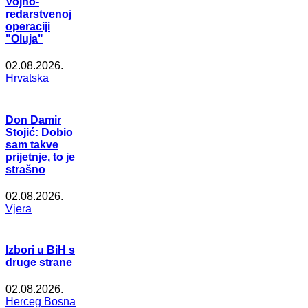
Vojno-
redarstvenoj
operaciji
"Oluja"
02.08.2026.
Hrvatska
Don Damir
Stojić: Dobio
sam takve
prijetnje, to je
strašno
02.08.2026.
Vjera
Izbori u BiH s
druge strane
02.08.2026.
Herceg Bosna