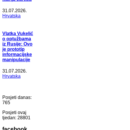
31.07.2026.
Hrvatska
Vlatka Vukelić
o optužbama
iz Rusije: Ovo
je prototip
informacijske
manipulacije
31.07.2026.
Hrvatska
Posjeti danas:
765
Posjeti ovaj
tjedan:
28801
facebook