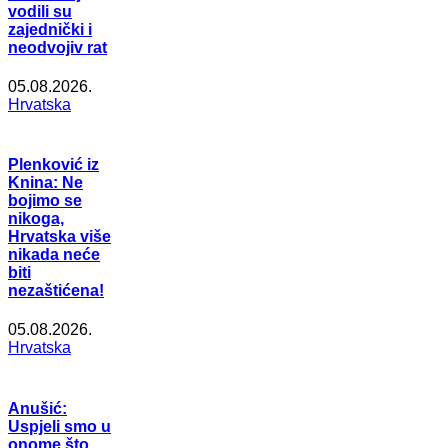
vodili su
zajednički i
neodvojiv rat
05.08.2026.
Hrvatska
Plenković iz
Knina: Ne
bojimo se
nikoga,
Hrvatska više
nikada neće
biti
nezaštićena!
05.08.2026.
Hrvatska
Anušić:
Uspjeli smo u
onome što